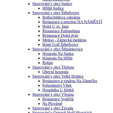
Stravování v obci Sudice
Hřiště Sudice
Stravování v obci Šilheřovice
Rothschildova cukrárna
Restaurace a penzion NA NÁMĚSTÍ
Hotel U sv. Jana
Restaurace Palmenhaus
Restaurace Dolní dvůr
Medoo - Zámecká medárna
Hotel Golf Šilheřovice
Stravování v obci Štěpánkovice
Hospoda Na Statku
Hospoda Na Hřišti
Rohan
Stravování v obci Třebom
Obecní hospoda
Stravování v obci Velké Hoštice
Restaurace a vinárna Na Zámečku
Pohostinství Vítek
Hospůdka U Hájků
Stravování v obci Vřesina
Restaurace Vojáček
Na Plovárně
Stravování v obci Závada
Stravování v Ostravě-Hošťálkovicích