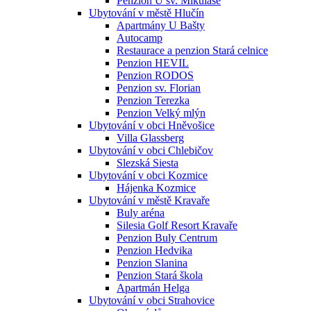
Penzion U sv. Mikuláše
Ubytování v městě Hlučín
Apartmány U Bašty
Autocamp
Restaurace a penzion Stará celnice
Penzion HEVIL
Penzion RODOS
Penzion sv. Florian
Penzion Terezka
Penzion Velký mlýn
Ubytování v obci Hněvošice
Villa Glassberg
Ubytování v obci Chlebičov
Slezská Siesta
Ubytování v obci Kozmice
Hájenka Kozmice
Ubytování v městě Kravaře
Buly aréna
Silesia Golf Resort Kravaře
Penzion Buly Centrum
Penzion Hedvika
Penzion Slanina
Penzion Stará škola
Apartmán Helga
Ubytování v obci Strahovice