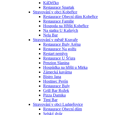
KáDéčko
Restaurace Spartak
Stravování v obci Kobeřice
Restaurace Obecní dům Kobeřice
Restaurace Familie
Hospoda na Hřišti Kobeřice
Na statku U Kašných
Nela Bar
Stravování v městě Kravaře
Restaurace Buly Aréna
Restaurace Na golfu
Restart nemlyn
Restaurace U Šťura
Penzion Slanina
Hospůdka na hřišti u Mirka
Zámecká kavárna
Bistro Jana
Hostinec Perón
Restaurace Buly
Grill Bar Rožek
Pizza Damika
Timi Bar
Stravování v obci Ludgeřovice
Restaurace Obecní dům
Selský dvůr