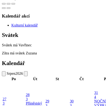
Kalendář akcí
Kulturní kalendář
Svátek
Svátek má
Vavřinec
Zítra má svátek
Zuzana
Kalendář
Srpen
2026
Po
Út
St
Čt
P
31
28
4
27
3
29
30
NOČN
3
Příměstský
3
3
VÝPR