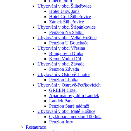
Obecní dům
Ubytování v obci Šilheřovice
Hotel U sv. Jana
Hotel Golf Šilheřovice
Zámek Šilheřovice
Ubytování v obci Štěpánkovice
Penzion Na Statku
Ubytování v obci Velké Hoštice
Penzion U Bouchače
Ubytování v obci Vřesina
Bungalov u Draka
Kemp Vodní Důl
Ubytování v obci Závada
Penzion Závada
Ubytování v Ostravě-Lhotce
Penzion Lhotka
Ubytování v Ostravě-Petřkovicích
GREEN Hotel
Apartmánový dům Landek
Landek Park
Penzion Staré nádraží
Ubytování v obci Malé Hoštice
Cyklobar a penzion 100dola
Penzion Jory
Restaurace