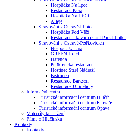
Hospůdka Na lipce
Restaurace Kora
Hospůdka Na Hřišti
A-leje
Stravování v Ostravě-Lhotce
Hospůdka Pod Věží
Restaurace a kavárna Golf Park Lhotka
Stravování v Ostravě-Petřkovicích
Hospoda U Jana
GREEN Hotel
Harenda
Petřkovická restaurace
Hostinec Staré Nádraží
Bistropen
Restaurace Barkson
Restaurace U Sněhoty
Informační centra
Turistické informační centrum Hlučín
Turistické informační centrum Kravaře
Turistické informační centrum Opava
Materiály ke stažení
Filmy o Hlučínsku
Kontakty
Kontakty