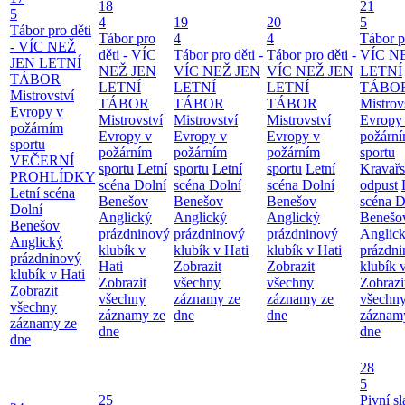
18
21
5
4
19
20
5
Tábor pro děti
Tábor pro
4
4
Tábor pr
- VÍC NEŽ
děti - VÍC
Tábor pro děti -
Tábor pro děti -
VÍC N
JEN LETNÍ
NEŽ JEN
VÍC NEŽ JEN
VÍC NEŽ JEN
LETNÍ
TÁBOR
LETNÍ
LETNÍ
LETNÍ
TÁBO
Mistrovství
TÁBOR
TÁBOR
TÁBOR
Mistrov
Evropy v
Mistrovství
Mistrovství
Mistrovství
Evropy
požárním
Evropy v
Evropy v
Evropy v
požárn
sportu
požárním
požárním
požárním
sportu
VEČERNÍ
sportu
Letní
sportu
Letní
sportu
Letní
Kravař
PROHLÍDKY
scéna Dolní
scéna Dolní
scéna Dolní
odpust
Letní scéna
Benešov
Benešov
Benešov
scéna D
Dolní
Anglický
Anglický
Anglický
Benešo
Benešov
prázdninový
prázdninový
prázdninový
Anglic
Anglický
klubík v
klubík v Hati
klubík v Hati
prázdn
prázdninový
Hati
Zobrazit
Zobrazit
klubík 
klubík v Hati
Zobrazit
všechny
všechny
Zobrazi
Zobrazit
všechny
záznamy ze
záznamy ze
všechn
všechny
záznamy ze
dne
dne
záznam
záznamy ze
dne
dne
dne
28
5
25
Pivní sl