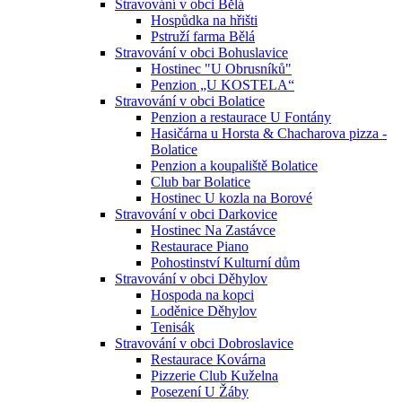
Stravování v obci Bělá
Hospůdka na hřišti
Pstruží farma Bělá
Stravování v obci Bohuslavice
Hostinec "U Obrusníků"
Penzion „U KOSTELA“
Stravování v obci Bolatice
Penzion a restaurace U Fontány
Hasičárna u Horsta & Chacharova pizza -
Bolatice
Penzion a koupaliště Bolatice
Club bar Bolatice
Hostinec U kozla na Borové
Stravování v obci Darkovice
Hostinec Na Zastávce
Restaurace Piano
Pohostinství Kulturní dům
Stravování v obci Děhylov
Hospoda na kopci
Loděnice Děhylov
Tenisák
Stravování v obci Dobroslavice
Restaurace Kovárna
Pizzerie Club Kuželna
Posezení U Žáby