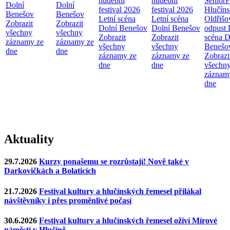
hudební
hudební
SeniorF
Dolní
Dolní
festival 2026
festival 2026
Hlučín
Benešov
Benešov
Letní scéna
Letní scéna
Oldřišo
Zobrazit
Zobrazit
Dolní Benešov
Dolní Benešov
odpust
všechny
všechny
Zobrazit
Zobrazit
scéna D
záznamy ze
záznamy ze
všechny
všechny
Benešo
dne
dne
záznamy ze
záznamy ze
Zobrazi
dne
dne
všechn
záznam
dne
Aktuality
29.7.2026
Kurzy ponašemu se rozrůstají! Nově také v
Darkovičkách a Bolaticích
21.7.2026
Festival kultury a hlučínských řemesel přilákal
návštěvníky i přes proměnlivé počasí
30.6.2026
Festival kultury a hlučínských řemesel oživí Mírové
náměstí v Hlučíně.