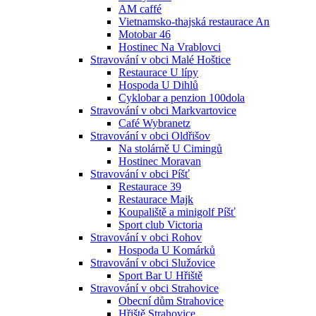
AM caffé
Vietnamsko-thajská restaurace An
Motobar 46
Hostinec Na Vrablovci
Stravování v obci Malé Hoštice
Restaurace U lípy
Hospoda U Dihlů
Cyklobar a penzion 100dola
Stravování v obci Markvartovice
Café Wybranetz
Stravování v obci Oldřišov
Na stolárně U Cimingů
Hostinec Moravan
Stravování v obci Píšť
Restaurace 39
Restaurace Majk
Koupaliště a minigolf Píšť
Sport club Victoria
Stravování v obci Rohov
Hospoda U Komárků
Stravování v obci Služovice
Sport Bar U Hřiště
Stravování v obci Strahovice
Obecní dům Strahovice
Hřiště Strahovice