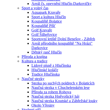
Areál čs. opevnění Hlučín-Darkovičky
Sport a volný čas
Aquapark Kravaře
Sport a kultura Hlučín
Koupaliště Bolatice
Koupaliště Píšť
Golf Kravaře
Golf Šilheřovice
Sportovní letiště Dolní Benešov - Zábřeh
Areál přírodního koupaliště "Na Hrázi"
Darkovice
Dětský ranč Hlučín
Příroda a krajina
Kultura a tradice
Lidové písně z Hlučínska
Hlučínské koláče
Tradice Hlučínska
Naučné stezky
Stezka po suchých poldrech v Bolaticích
Naučná stezka v Chuchelenském lese
Příroda za rohem Rohova
Naučná stezka Hněvošický háj
Naučná stezka Koutské a Zábřežské louky
Okolo Vřesiny
Studenti píší