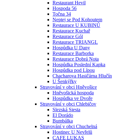
Restaurant Hevil
Hospoda 56
Točna 34
Neptej se Pod Kohoutem
Restaurace U KUBINŮ
Restaurace Kuchař
Restaurace Gól
Restaurace TRIANGL
Hospůdka U Dany
Restaurace Barborka
Restaurace Dobrá Nota
Hospůdka Poslední Kapka
Hospůdka pod Lípou
Chacharova Hasičárna Hlučín
U Šenkýřky
Stravování v obci Hněvošice
Hněvošická hospoda
Hospůdka ve Dvoře
Stravování v obci Chlebičov
Slezská Siesta
El Dorádo
Bumbálka
Stravování v obci Chuchelná
Hostinec U Nevřelů
CAFE LUKAS