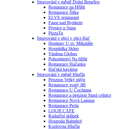
Stravování v městě Dolní Benešov
Restaurace na Hřišti
Restaurace Štika
ELVE restaurant
Faust nad Rynkem
Pivnice u Supa
PizzaTu
Stravování v obci v obci Hať
Hostinec U sv. Mikuláše
Hospůdka Sklep
Vinárna Globus
Pohostinství Na hřišti
Restaurace Hačanka
Haťská kavárna
Stravování v městě Hlučín
Penzion Velký mlýn
Restaurace svatý Jiří
Restaurace U Čochtana
Restaurace a penzion Stará celnice
Restaurace Nová Laguna
Restaurace Perla
LOGR CAFE
Radniční sklípek
Hospoda Bahnhof
Kozlovna Hlučín