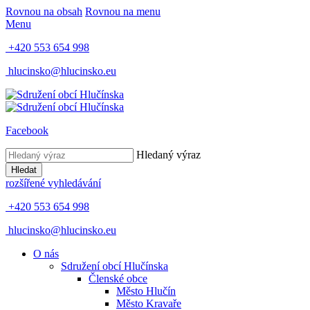
Rovnou na obsah
Rovnou na menu
Menu
+420 553 654 998
hlucinsko@hlucinsko.eu
Facebook
Hledaný výraz
Hledat
rozšířené vyhledávání
+420 553 654 998
hlucinsko@hlucinsko.eu
O nás
Sdružení obcí Hlučínska
Členské obce
Město Hlučín
Město Kravaře