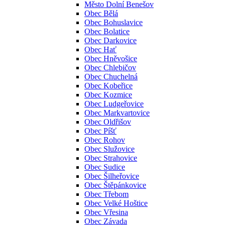
Město Dolní Benešov
Obec Bělá
Obec Bohuslavice
Obec Bolatice
Obec Darkovice
Obec Hať
Obec Hněvošice
Obec Chlebičov
Obec Chuchelná
Obec Kobeřice
Obec Kozmice
Obec Ludgeřovice
Obec Markvartovice
Obec Oldřišov
Obec Píšť
Obec Rohov
Obec Služovice
Obec Strahovice
Obec Sudice
Obec Šilheřovice
Obec Štěpánkovice
Obec Třebom
Obec Velké Hoštice
Obec Vřesina
Obec Závada