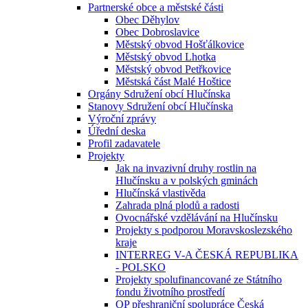
Partnerské obce a městské části
Obec Děhylov
Obec Dobroslavice
Městský obvod Hošťálkovice
Městský obvod Lhotka
Městský obvod Petřkovice
Městská část Malé Hoštice
Orgány Sdružení obcí Hlučínska
Stanovy Sdružení obcí Hlučínska
Výroční zprávy
Úřední deska
Profil zadavatele
Projekty
Jak na invazivní druhy rostlin na
Hlučínsku a v polských gminách
Hlučínská vlastivěda
Zahrada plná plodů a radosti
Ovocnářské vzdělávání na Hlučínsku
Projekty s podporou Moravskoslezského
kraje
INTERREG V-A ČESKÁ REPUBLIKA
- POLSKO
Projekty spolufinancované ze Státního
fondu životního prostředí
OP přeshraniční spolupráce Česká