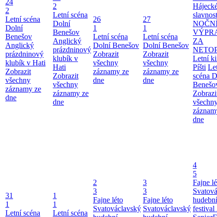
24
2
Hájecké
2
Letní scéna
slavnost
Letní scéna
26
27
Dolní
NOČN
Dolní
1
1
Benešov
VÝPR
Benešov
Letní scéna
Letní scéna
Anglický
ZA
Anglický
Dolní Benešov
Dolní Benešov
prázdninový
NETO
prázdninový
Zobrazit
Zobrazit
klubík v
Letní k
klubík v Hati
všechny
všechny
Hati
Píšti
Le
Zobrazit
záznamy ze
záznamy ze
Zobrazit
scéna D
všechny
dne
dne
všechny
Benešo
záznamy ze
záznamy ze
Zobrazi
dne
dne
všechn
záznam
dne
4
5
2
3
Fajne lé
3
3
Svatová
31
1
Fajne léto
Fajne léto
hudebn
1
1
Svatováclavský
Svatováclavský
festival
Letní scéna
Letní scéna