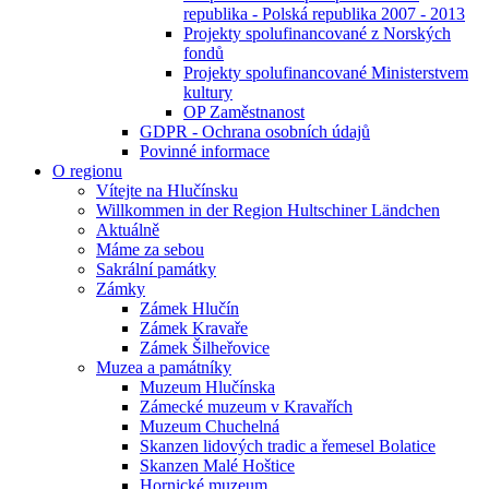
republika - Polská republika 2007 - 2013
Projekty spolufinancované z Norských
fondů
Projekty spolufinancované Ministerstvem
kultury
OP Zaměstnanost
GDPR - Ochrana osobních údajů
Povinné informace
O regionu
Vítejte na Hlučínsku
Willkommen in der Region Hultschiner Ländchen
Aktuálně
Máme za sebou
Sakrální památky
Zámky
Zámek Hlučín
Zámek Kravaře
Zámek Šilheřovice
Muzea a památníky
Muzeum Hlučínska
Zámecké muzeum v Kravařích
Muzeum Chuchelná
Skanzen lidových tradic a řemesel Bolatice
Skanzen Malé Hoštice
Hornické muzeum