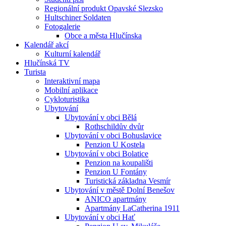
Regionální produkt Opavské Slezsko
Hultschiner Soldaten
Fotogalerie
Obce a města Hlučínska
Kalendář akcí
Kulturní kalendář
Hlučínská TV
Turista
Interaktivní mapa
Mobilní aplikace
Cykloturistika
Ubytování
Ubytování v obci Bělá
Rothschildův dvůr
Ubytování v obci Bohuslavice
Penzion U Kostela
Ubytování v obci Bolatice
Penzion na koupališti
Penzion U Fontány
Turistická základna Vesmír
Ubytování v městě Dolní Benešov
ANICO apartmány
Apartmány LaCatherina 1911
Ubytování v obci Hať