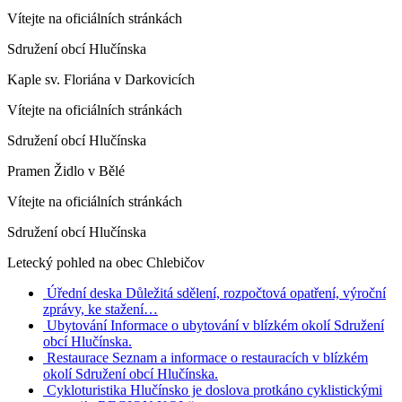
Vítejte na oficiálních stránkách
Sdružení obcí Hlučínska
Kaple sv. Floriána v Darkovicích
Vítejte na oficiálních stránkách
Sdružení obcí Hlučínska
Pramen Židlo v Bělé
Vítejte na oficiálních stránkách
Sdružení obcí Hlučínska
Letecký pohled na obec Chlebičov
Úřední deska
Důležitá sdělení, rozpočtová opatření, výroční
zprávy, ke stažení…
Ubytování
Informace o ubytování v blízkém okolí Sdružení
obcí Hlučínska.
Restaurace
Seznam a informace o restauracích v blízkém
okolí Sdružení obcí Hlučínska.
Cykloturistika
Hlučínsko je doslova protkáno cyklistickými