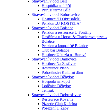
Stravování v obci Bělá
Hospůdka na hřišti
Pstruží farma Bělá
Stravování v obci Bohuslavice
Hostinec "U Obrusníků"
Penzion „U KOSTELA“
Stravování v obci Bolatice
Penzion a restaurace U Fontány
Hasičárna u Horsta & Chacharova pizza -
Bolatice
Penzion a koupaliště Bolatice
Club bar Bolatice
Hostinec U kozla na Borové
Stravování v obci Darkovice
Hostinec Na Zastávce
Restaurace Piano
Pohostinství Kulturní dům
Stravování v obci Děhylov
Hospoda na kopci
Loděnice Děhylov
Tenisák
Stravování v obci Dobroslavice
Restaurace Kovárna
Pizzerie Club Kuželna
Posezení U Žáby