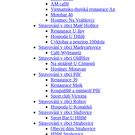
AM caffé
Vietnamsko-thajská restaurace An
Motobar 46
Hostinec Na Vrablovci
Stravování v obci Malé Hoštice
Restaurace U lípy
Hospoda U Dihlů
Cyklobar a penzion 100dola
Stravování v obci Markvartovice
Café Wybranetz
Stravování v obci Oldřišov
Na stolárně U Cimingů
Hostinec Moravan
Stravování v obci Píšť
Restaurace 39
Restaurace Majk
Koupaliště a minigolf Píšť
Sport club Victoria
Stravování v obci Rohov
Hospoda U Komárků
Stravování v obci Služovice
Sport Bar U Hřiště
Stravování v obci Strahovice
Obecní dům Strahovice
Hřiště Strahovice