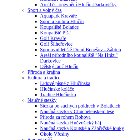
Areál čs. opevnění Hlučín-Darkovičky
Sport a volný čas
Aquapark Kravaře
Sport a kultura Hlučín
Koupaliště Bolatice
Koupaliště Píšť
Golf Kravaře
Golf Šilheřovice
Sportovní letiště Dolní Benešov - Zábřeh
Areál přírodního koupaliště "Na Hrázi"
Darkovice
Dětský ranč Hlučín
Příroda a krajina
Kultura a tradice
Lidové písně z Hlučínska
Hlučínské koláče
Tradice Hlučínska
Naučné stezky
Stezka po suchých poldrech v Bolaticích
Naučná stezka v Chuchelenském lese
Příroda za rohem Rohova
Naučná stezka Hněvošický háj
Naučná stezka Koutské a Zábřežské louky
Okolo Vřesiny
Studenti píší