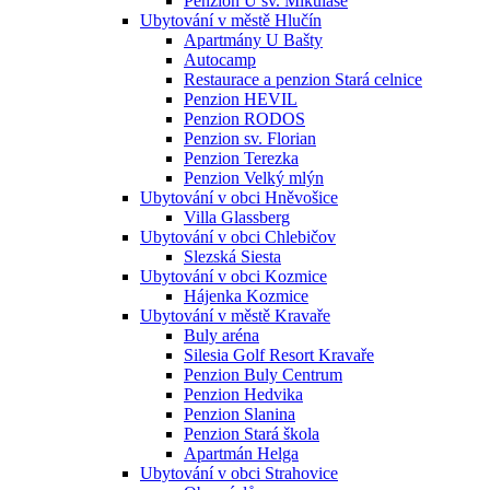
Penzion U sv. Mikuláše
Ubytování v městě Hlučín
Apartmány U Bašty
Autocamp
Restaurace a penzion Stará celnice
Penzion HEVIL
Penzion RODOS
Penzion sv. Florian
Penzion Terezka
Penzion Velký mlýn
Ubytování v obci Hněvošice
Villa Glassberg
Ubytování v obci Chlebičov
Slezská Siesta
Ubytování v obci Kozmice
Hájenka Kozmice
Ubytování v městě Kravaře
Buly aréna
Silesia Golf Resort Kravaře
Penzion Buly Centrum
Penzion Hedvika
Penzion Slanina
Penzion Stará škola
Apartmán Helga
Ubytování v obci Strahovice