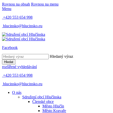
Rovnou na obsah
Rovnou na menu
Menu
+420 553 654 998
hlucinsko@hlucinsko.eu
Facebook
Hledaný výraz
Hledat
rozšířené vyhledávání
+420 553 654 998
hlucinsko@hlucinsko.eu
O nás
Sdružení obcí Hlučínska
Členské obce
Město Hlučín
Město Kravaře