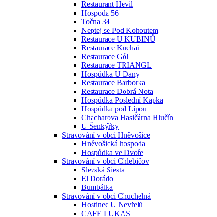
Restaurant Hevil
Hospoda 56
Točna 34
Neptej se Pod Kohoutem
Restaurace U KUBINŮ
Restaurace Kuchař
Restaurace Gól
Restaurace TRIANGL
Hospůdka U Dany
Restaurace Barborka
Restaurace Dobrá Nota
Hospůdka Poslední Kapka
Hospůdka pod Lípou
Chacharova Hasičárna Hlučín
U Šenkýřky
Stravování v obci Hněvošice
Hněvošická hospoda
Hospůdka ve Dvoře
Stravování v obci Chlebičov
Slezská Siesta
El Dorádo
Bumbálka
Stravování v obci Chuchelná
Hostinec U Nevřelů
CAFE LUKAS