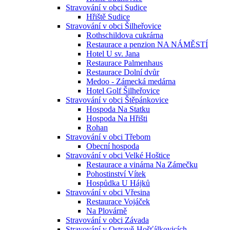
Stravování v obci Sudice
Hřiště Sudice
Stravování v obci Šilheřovice
Rothschildova cukrárna
Restaurace a penzion NA NÁMĚSTÍ
Hotel U sv. Jana
Restaurace Palmenhaus
Restaurace Dolní dvůr
Medoo - Zámecká medárna
Hotel Golf Šilheřovice
Stravování v obci Štěpánkovice
Hospoda Na Statku
Hospoda Na Hřišti
Rohan
Stravování v obci Třebom
Obecní hospoda
Stravování v obci Velké Hoštice
Restaurace a vinárna Na Zámečku
Pohostinství Vítek
Hospůdka U Hájků
Stravování v obci Vřesina
Restaurace Vojáček
Na Plovárně
Stravování v obci Závada
Stravování v Ostravě-Hošťálkovicích