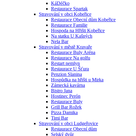
KáDéčko
Restaurace Spartak
Stravování v obci Kobeřice
Restaurace Obecní dům Kobeřice
Restaurace Familie
Hospoda na Hřišti Kobeřice
Na statku U Kašných
Nela Bar
Stravování v městě Kravaře
Restaurace Buly Aréna
Restaurace Na golfu
Restart nemlyn
Restaurace U Šťura
Penzion Slanina
Hospůdka na hřišti u Mirka
Zámecká kavárna
Bistro Jana
Hostinec Perón
Restaurace Buly
Grill Bar Rožek
Pizza Damika
Timi Bar
Stravování v obci Ludgeřovice
Restaurace Obecní dům
Selský dvůr