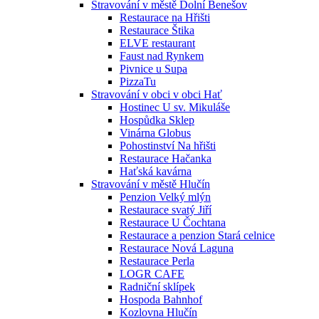
Stravování v městě Dolní Benešov
Restaurace na Hřišti
Restaurace Štika
ELVE restaurant
Faust nad Rynkem
Pivnice u Supa
PizzaTu
Stravování v obci v obci Hať
Hostinec U sv. Mikuláše
Hospůdka Sklep
Vinárna Globus
Pohostinství Na hřišti
Restaurace Hačanka
Haťská kavárna
Stravování v městě Hlučín
Penzion Velký mlýn
Restaurace svatý Jiří
Restaurace U Čochtana
Restaurace a penzion Stará celnice
Restaurace Nová Laguna
Restaurace Perla
LOGR CAFE
Radniční sklípek
Hospoda Bahnhof
Kozlovna Hlučín