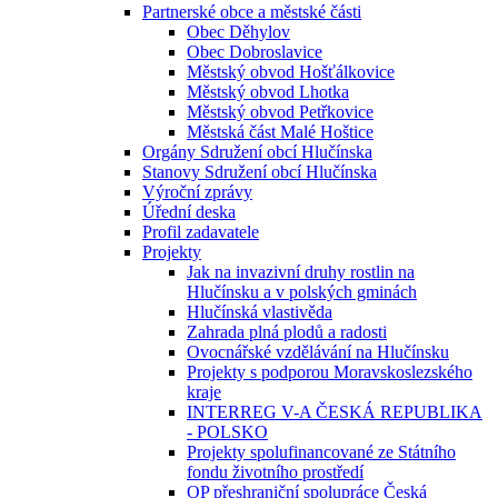
Partnerské obce a městské části
Obec Děhylov
Obec Dobroslavice
Městský obvod Hošťálkovice
Městský obvod Lhotka
Městský obvod Petřkovice
Městská část Malé Hoštice
Orgány Sdružení obcí Hlučínska
Stanovy Sdružení obcí Hlučínska
Výroční zprávy
Úřední deska
Profil zadavatele
Projekty
Jak na invazivní druhy rostlin na
Hlučínsku a v polských gminách
Hlučínská vlastivěda
Zahrada plná plodů a radosti
Ovocnářské vzdělávání na Hlučínsku
Projekty s podporou Moravskoslezského
kraje
INTERREG V-A ČESKÁ REPUBLIKA
- POLSKO
Projekty spolufinancované ze Státního
fondu životního prostředí
OP přeshraniční spolupráce Česká