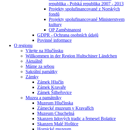
republika - Polská republika 2007 - 2013
Projekty spolufinancované z Norských
fondů
Projekty spolufinancované Ministerstvem
kultury
OP Zaměstnanost
GDPR - Ochrana osobních údajů
Povinné informace
O regionu
Vítejte na Hlučínsku
Willkommen in der Region Hultschiner Ländchen
Aktuálně
Máme za sebou
Sakrální památky
Zámky
Zámek Hlučín
Zámek Kravaře
Zámek Šilheřovice
Muzea a památníky
Muzeum Hlučínska
Zámecké muzeum v Kravařích
Muzeum Chuchelná
Skanzen lidových tradic a řemesel Bolatice
Skanzen Malé Hoštice
Hornické muzeum