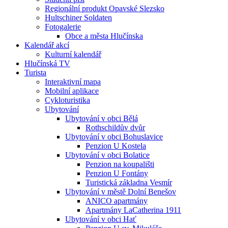
Regionální produkt Opavské Slezsko
Hultschiner Soldaten
Fotogalerie
Obce a města Hlučínska
Kalendář akcí
Kulturní kalendář
Hlučínská TV
Turista
Interaktivní mapa
Mobilní aplikace
Cykloturistika
Ubytování
Ubytování v obci Bělá
Rothschildův dvůr
Ubytování v obci Bohuslavice
Penzion U Kostela
Ubytování v obci Bolatice
Penzion na koupališti
Penzion U Fontány
Turistická základna Vesmír
Ubytování v městě Dolní Benešov
ANICO apartmány
Apartmány LaCatherina 1911
Ubytování v obci Hať