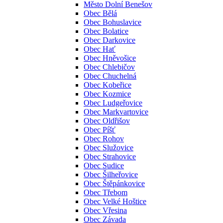
Město Dolní Benešov
Obec Bělá
Obec Bohuslavice
Obec Bolatice
Obec Darkovice
Obec Hať
Obec Hněvošice
Obec Chlebičov
Obec Chuchelná
Obec Kobeřice
Obec Kozmice
Obec Ludgeřovice
Obec Markvartovice
Obec Oldřišov
Obec Píšť
Obec Rohov
Obec Služovice
Obec Strahovice
Obec Sudice
Obec Šilheřovice
Obec Štěpánkovice
Obec Třebom
Obec Velké Hoštice
Obec Vřesina
Obec Závada