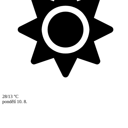
28/13 °C
pondělí
10. 8.