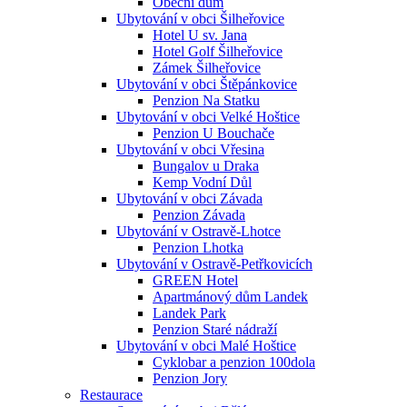
Obecní dům
Ubytování v obci Šilheřovice
Hotel U sv. Jana
Hotel Golf Šilheřovice
Zámek Šilheřovice
Ubytování v obci Štěpánkovice
Penzion Na Statku
Ubytování v obci Velké Hoštice
Penzion U Bouchače
Ubytování v obci Vřesina
Bungalov u Draka
Kemp Vodní Důl
Ubytování v obci Závada
Penzion Závada
Ubytování v Ostravě-Lhotce
Penzion Lhotka
Ubytování v Ostravě-Petřkovicích
GREEN Hotel
Apartmánový dům Landek
Landek Park
Penzion Staré nádraží
Ubytování v obci Malé Hoštice
Cyklobar a penzion 100dola
Penzion Jory
Restaurace