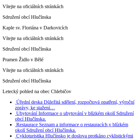
Vítejte na oficiálních stránkách
Sdružení obcí Hlučínska
Kaple sv. Floriána v Darkovicích
Vítejte na oficiálních stránkách
Sdružení obcí Hlučínska
Pramen Židlo v Bělé
Vítejte na oficiálních stránkách
Sdružení obcí Hlučínska
Letecký pohled na obec Chlebičov
Úřední deska
Důležitá sdělení, rozpočtová opatření, výroční
zprávy, ke stažení…
Ubytování
Informace o ubytování v blízkém okolí Sdružení
obcí Hlučínska.
Restaurace
Seznam a informace o restauracích v blízkém
okolí Sdružení obcí Hlučínska.
Cykloturistika
Hlučínsko je doslova protkáno cyklistickými