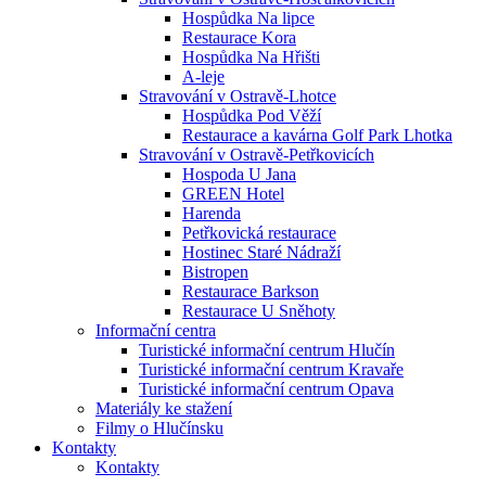
Hospůdka Na lipce
Restaurace Kora
Hospůdka Na Hřišti
A-leje
Stravování v Ostravě-Lhotce
Hospůdka Pod Věží
Restaurace a kavárna Golf Park Lhotka
Stravování v Ostravě-Petřkovicích
Hospoda U Jana
GREEN Hotel
Harenda
Petřkovická restaurace
Hostinec Staré Nádraží
Bistropen
Restaurace Barkson
Restaurace U Sněhoty
Informační centra
Turistické informační centrum Hlučín
Turistické informační centrum Kravaře
Turistické informační centrum Opava
Materiály ke stažení
Filmy o Hlučínsku
Kontakty
Kontakty