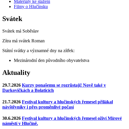
Materiály ke stažení
Filmy o Hlučínsku
Svátek
Svátek má
Soběslav
Zítra má svátek
Roman
Státní svátky a významné dny na zítřek:
Mezinárodní den původního obyvatelstva
Aktuality
29.7.2026
Kurzy ponašemu se rozrůstají! Nově také v
Darkovičkách a Bolaticích
21.7.2026
Festival kultury a hlučínských řemesel přilákal
návštěvníky i přes proměnlivé počasí
30.6.2026
Festival kultury a hlučínských řemesel oživí Mírové
náměstí v Hlučíně.