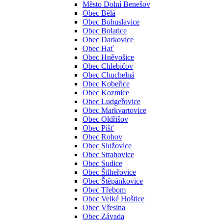
Město Dolní Benešov
Obec Bělá
Obec Bohuslavice
Obec Bolatice
Obec Darkovice
Obec Hať
Obec Hněvošice
Obec Chlebičov
Obec Chuchelná
Obec Kobeřice
Obec Kozmice
Obec Ludgeřovice
Obec Markvartovice
Obec Oldřišov
Obec Píšť
Obec Rohov
Obec Služovice
Obec Strahovice
Obec Sudice
Obec Šilheřovice
Obec Štěpánkovice
Obec Třebom
Obec Velké Hoštice
Obec Vřesina
Obec Závada