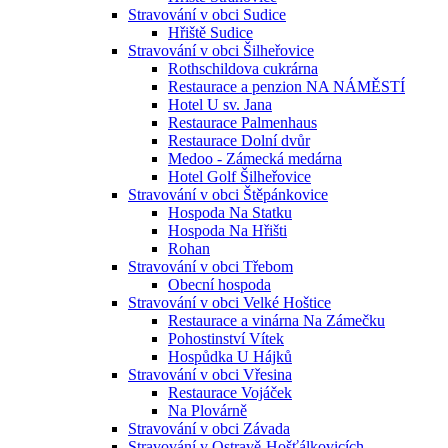
Stravování v obci Sudice
Hřiště Sudice
Stravování v obci Šilheřovice
Rothschildova cukrárna
Restaurace a penzion NA NÁMĚSTÍ
Hotel U sv. Jana
Restaurace Palmenhaus
Restaurace Dolní dvůr
Medoo - Zámecká medárna
Hotel Golf Šilheřovice
Stravování v obci Štěpánkovice
Hospoda Na Statku
Hospoda Na Hřišti
Rohan
Stravování v obci Třebom
Obecní hospoda
Stravování v obci Velké Hoštice
Restaurace a vinárna Na Zámečku
Pohostinství Vítek
Hospůdka U Hájků
Stravování v obci Vřesina
Restaurace Vojáček
Na Plovárně
Stravování v obci Závada
Stravování v Ostravě-Hošťálkovicích