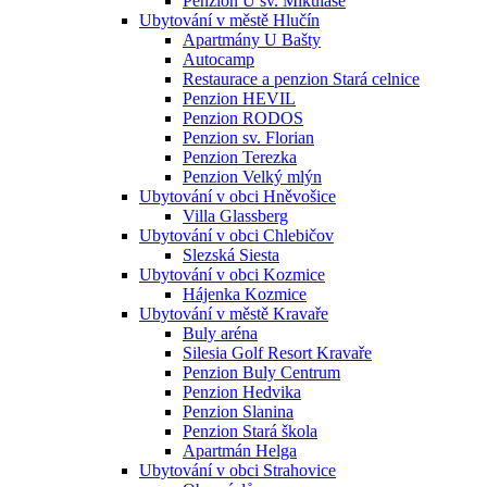
Penzion U sv. Mikuláše
Ubytování v městě Hlučín
Apartmány U Bašty
Autocamp
Restaurace a penzion Stará celnice
Penzion HEVIL
Penzion RODOS
Penzion sv. Florian
Penzion Terezka
Penzion Velký mlýn
Ubytování v obci Hněvošice
Villa Glassberg
Ubytování v obci Chlebičov
Slezská Siesta
Ubytování v obci Kozmice
Hájenka Kozmice
Ubytování v městě Kravaře
Buly aréna
Silesia Golf Resort Kravaře
Penzion Buly Centrum
Penzion Hedvika
Penzion Slanina
Penzion Stará škola
Apartmán Helga
Ubytování v obci Strahovice