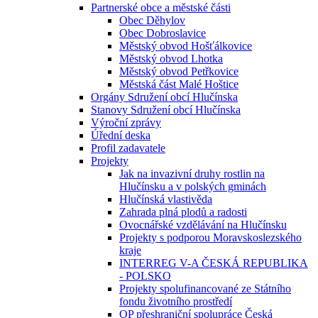
Partnerské obce a městské části
Obec Děhylov
Obec Dobroslavice
Městský obvod Hošťálkovice
Městský obvod Lhotka
Městský obvod Petřkovice
Městská část Malé Hoštice
Orgány Sdružení obcí Hlučínska
Stanovy Sdružení obcí Hlučínska
Výroční zprávy
Úřední deska
Profil zadavatele
Projekty
Jak na invazivní druhy rostlin na
Hlučínsku a v polských gminách
Hlučínská vlastivěda
Zahrada plná plodů a radosti
Ovocnářské vzdělávání na Hlučínsku
Projekty s podporou Moravskoslezského
kraje
INTERREG V-A ČESKÁ REPUBLIKA
- POLSKO
Projekty spolufinancované ze Státního
fondu životního prostředí
OP přeshraniční spolupráce Česká