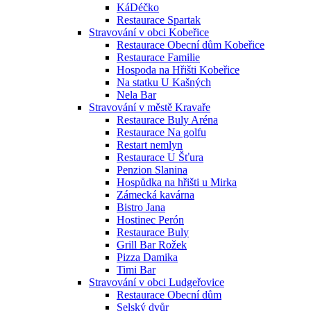
KáDéčko
Restaurace Spartak
Stravování v obci Kobeřice
Restaurace Obecní dům Kobeřice
Restaurace Familie
Hospoda na Hřišti Kobeřice
Na statku U Kašných
Nela Bar
Stravování v městě Kravaře
Restaurace Buly Aréna
Restaurace Na golfu
Restart nemlyn
Restaurace U Šťura
Penzion Slanina
Hospůdka na hřišti u Mirka
Zámecká kavárna
Bistro Jana
Hostinec Perón
Restaurace Buly
Grill Bar Rožek
Pizza Damika
Timi Bar
Stravování v obci Ludgeřovice
Restaurace Obecní dům
Selský dvůr