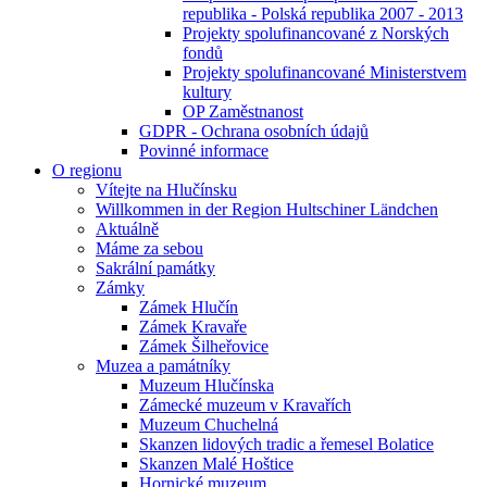
republika - Polská republika 2007 - 2013
Projekty spolufinancované z Norských
fondů
Projekty spolufinancované Ministerstvem
kultury
OP Zaměstnanost
GDPR - Ochrana osobních údajů
Povinné informace
O regionu
Vítejte na Hlučínsku
Willkommen in der Region Hultschiner Ländchen
Aktuálně
Máme za sebou
Sakrální památky
Zámky
Zámek Hlučín
Zámek Kravaře
Zámek Šilheřovice
Muzea a památníky
Muzeum Hlučínska
Zámecké muzeum v Kravařích
Muzeum Chuchelná
Skanzen lidových tradic a řemesel Bolatice
Skanzen Malé Hoštice
Hornické muzeum