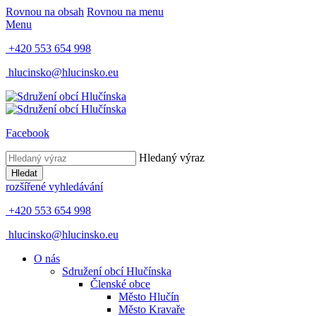
Rovnou na obsah
Rovnou na menu
Menu
+420 553 654 998
hlucinsko@hlucinsko.eu
Facebook
Hledaný výraz
Hledat
rozšířené vyhledávání
+420 553 654 998
hlucinsko@hlucinsko.eu
O nás
Sdružení obcí Hlučínska
Členské obce
Město Hlučín
Město Kravaře