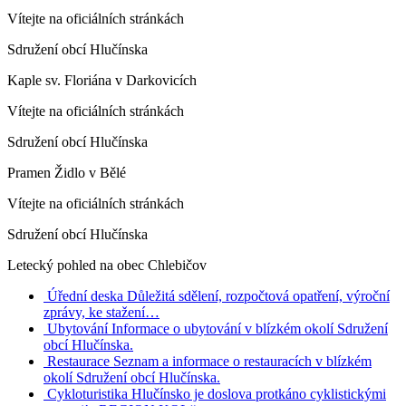
Vítejte na oficiálních stránkách
Sdružení obcí Hlučínska
Kaple sv. Floriána v Darkovicích
Vítejte na oficiálních stránkách
Sdružení obcí Hlučínska
Pramen Židlo v Bělé
Vítejte na oficiálních stránkách
Sdružení obcí Hlučínska
Letecký pohled na obec Chlebičov
Úřední deska
Důležitá sdělení, rozpočtová opatření, výroční
zprávy, ke stažení…
Ubytování
Informace o ubytování v blízkém okolí Sdružení
obcí Hlučínska.
Restaurace
Seznam a informace o restauracích v blízkém
okolí Sdružení obcí Hlučínska.
Cykloturistika
Hlučínsko je doslova protkáno cyklistickými