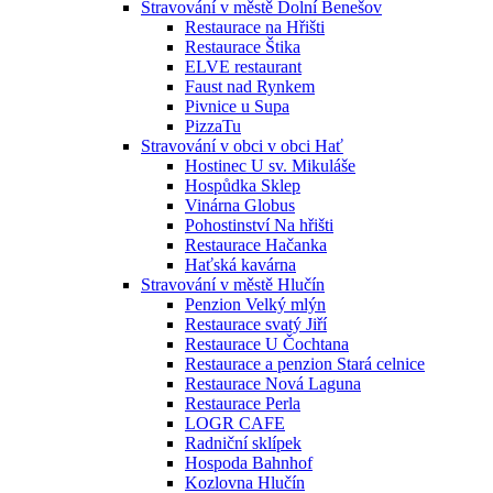
Stravování v městě Dolní Benešov
Restaurace na Hřišti
Restaurace Štika
ELVE restaurant
Faust nad Rynkem
Pivnice u Supa
PizzaTu
Stravování v obci v obci Hať
Hostinec U sv. Mikuláše
Hospůdka Sklep
Vinárna Globus
Pohostinství Na hřišti
Restaurace Hačanka
Haťská kavárna
Stravování v městě Hlučín
Penzion Velký mlýn
Restaurace svatý Jiří
Restaurace U Čochtana
Restaurace a penzion Stará celnice
Restaurace Nová Laguna
Restaurace Perla
LOGR CAFE
Radniční sklípek
Hospoda Bahnhof
Kozlovna Hlučín