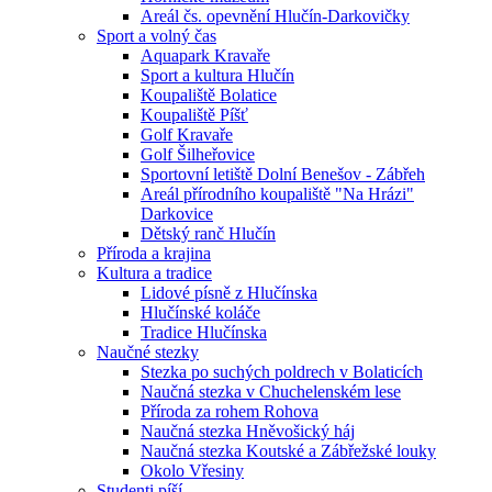
Areál čs. opevnění Hlučín-Darkovičky
Sport a volný čas
Aquapark Kravaře
Sport a kultura Hlučín
Koupaliště Bolatice
Koupaliště Píšť
Golf Kravaře
Golf Šilheřovice
Sportovní letiště Dolní Benešov - Zábřeh
Areál přírodního koupaliště "Na Hrázi"
Darkovice
Dětský ranč Hlučín
Příroda a krajina
Kultura a tradice
Lidové písně z Hlučínska
Hlučínské koláče
Tradice Hlučínska
Naučné stezky
Stezka po suchých poldrech v Bolaticích
Naučná stezka v Chuchelenském lese
Příroda za rohem Rohova
Naučná stezka Hněvošický háj
Naučná stezka Koutské a Zábřežské louky
Okolo Vřesiny
Studenti píší