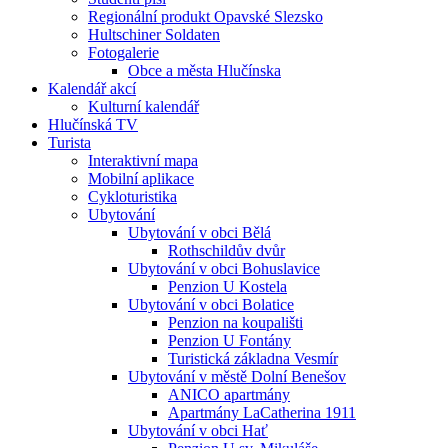
Regionální produkt Opavské Slezsko
Hultschiner Soldaten
Fotogalerie
Obce a města Hlučínska
Kalendář akcí
Kulturní kalendář
Hlučínská TV
Turista
Interaktivní mapa
Mobilní aplikace
Cykloturistika
Ubytování
Ubytování v obci Bělá
Rothschildův dvůr
Ubytování v obci Bohuslavice
Penzion U Kostela
Ubytování v obci Bolatice
Penzion na koupališti
Penzion U Fontány
Turistická základna Vesmír
Ubytování v městě Dolní Benešov
ANICO apartmány
Apartmány LaCatherina 1911
Ubytování v obci Hať