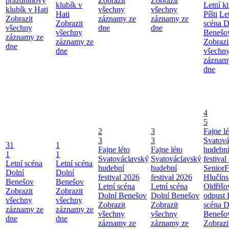
prázdninový
Zobrazit
Zobrazit
klubík v
Letní k
klubík v Hati
všechny
všechny
Hati
Píšti
Le
Zobrazit
záznamy ze
záznamy ze
Zobrazit
scéna D
všechny
dne
dne
všechny
Benešo
záznamy ze
záznamy ze
Zobrazi
dne
dne
všechn
záznam
dne
4
5
2
3
Fajne lé
3
3
Svatová
31
1
Fajne léto
Fajne léto
hudebn
1
1
Svatováclavský
Svatováclavský
festival
Letní scéna
Letní scéna
hudební
hudební
SeniorF
Dolní
Dolní
festival 2026
festival 2026
Hlučín
Benešov
Benešov
Letní scéna
Letní scéna
Oldřišo
Zobrazit
Zobrazit
Dolní Benešov
Dolní Benešov
odpust
všechny
všechny
Zobrazit
Zobrazit
scéna D
záznamy ze
záznamy ze
všechny
všechny
Benešo
dne
dne
záznamy ze
záznamy ze
Zobrazi