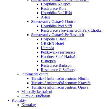
Hospůdka Na lipce
Restaurace Kora
Hospůdka Na Hřišti
A-leje
Stravování v Ostravě-Lhotce
Hospůdka Pod Věží
Restaurace a kavárna Golf Park Lhotka
Stravování v Ostravě-Petřkovicích
Hospoda U Jana
GREEN Hotel
Harenda
Petřkovická restaurace
Hostinec Staré Nádraží
Bistropen
Restaurace Barkson
Restaurace U Sněhoty
Informační centra
Turistické informační centrum Hlučín
Turistické informační centrum Kravaře
Turistické informační centrum Opava
Materiály ke stažení
Filmy o Hlučínsku
Kontakty
Kontakty