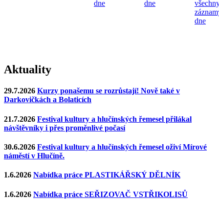
dne
dne
všechn
záznam
dne
Aktuality
29.7.2026
Kurzy ponašemu se rozrůstají! Nově také v
Darkovičkách a Bolaticích
21.7.2026
Festival kultury a hlučínských řemesel přilákal
návštěvníky i přes proměnlivé počasí
30.6.2026
Festival kultury a hlučínských řemesel oživí Mírové
náměstí v Hlučíně.
1.6.2026
Nabídka práce PLASTIKÁŘSKÝ DĚLNÍK
1.6.2026
Nabídka práce SEŘIZOVAČ VSTŘIKOLISŮ