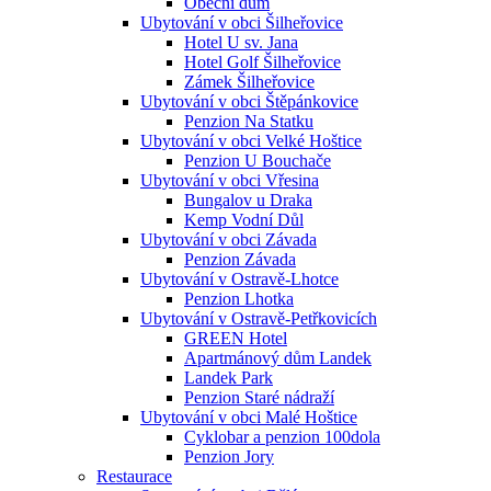
Obecní dům
Ubytování v obci Šilheřovice
Hotel U sv. Jana
Hotel Golf Šilheřovice
Zámek Šilheřovice
Ubytování v obci Štěpánkovice
Penzion Na Statku
Ubytování v obci Velké Hoštice
Penzion U Bouchače
Ubytování v obci Vřesina
Bungalov u Draka
Kemp Vodní Důl
Ubytování v obci Závada
Penzion Závada
Ubytování v Ostravě-Lhotce
Penzion Lhotka
Ubytování v Ostravě-Petřkovicích
GREEN Hotel
Apartmánový dům Landek
Landek Park
Penzion Staré nádraží
Ubytování v obci Malé Hoštice
Cyklobar a penzion 100dola
Penzion Jory
Restaurace