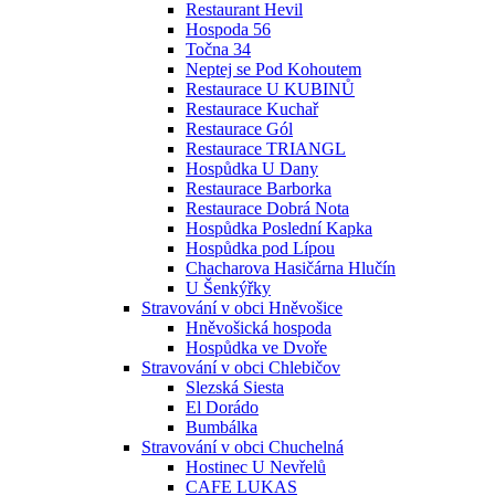
Restaurant Hevil
Hospoda 56
Točna 34
Neptej se Pod Kohoutem
Restaurace U KUBINŮ
Restaurace Kuchař
Restaurace Gól
Restaurace TRIANGL
Hospůdka U Dany
Restaurace Barborka
Restaurace Dobrá Nota
Hospůdka Poslední Kapka
Hospůdka pod Lípou
Chacharova Hasičárna Hlučín
U Šenkýřky
Stravování v obci Hněvošice
Hněvošická hospoda
Hospůdka ve Dvoře
Stravování v obci Chlebičov
Slezská Siesta
El Dorádo
Bumbálka
Stravování v obci Chuchelná
Hostinec U Nevřelů
CAFE LUKAS