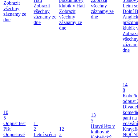
Hati
prázdninový
Zobrazit
Stanový
Zobrazit
Zobrazit
klubík v Hati
všechny
Letní s
všechny
všechny
Zobrazit
záznamy ze
Dolní 
záznamy ze
záznamy ze
všechny
dne
Anglic
dne
dne
záznamy ze
prázdn
dne
klubík 
Zobrazi
všechn
záznam
dne
14
8
Kobeři
odpust 
Divadel
10
komedie
13
5
paní na
5
Odpust fest
11
vdávání
Hravé léto v
Píšť
2
12
Kravaří
knihovně
Odpustové
Letní scéna
2
NOČN
Kobeřický