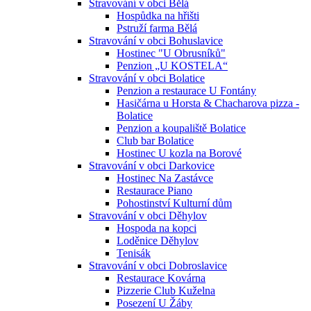
Stravování v obci Bělá
Hospůdka na hřišti
Pstruží farma Bělá
Stravování v obci Bohuslavice
Hostinec "U Obrusníků"
Penzion „U KOSTELA“
Stravování v obci Bolatice
Penzion a restaurace U Fontány
Hasičárna u Horsta & Chacharova pizza -
Bolatice
Penzion a koupaliště Bolatice
Club bar Bolatice
Hostinec U kozla na Borové
Stravování v obci Darkovice
Hostinec Na Zastávce
Restaurace Piano
Pohostinství Kulturní dům
Stravování v obci Děhylov
Hospoda na kopci
Loděnice Děhylov
Tenisák
Stravování v obci Dobroslavice
Restaurace Kovárna
Pizzerie Club Kuželna
Posezení U Žáby