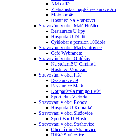
AM caffé
Vietnamsko-thajská restaurace An
Motobar 46
Hostinec Na Vrablovci
Stravování v obci Malé Hoštice
Restaurace U lípy
Hospoda U Dihlů
Cyklobar a penzion 100dola
Stravování v obci Markvartovice
Café Wybranetz
Stravování v obci Oldřišov
Na stolárně U Cimingů
Hostinec Moravan
Stravování v obci Píšť
Restaurace 39
Restaurace Majk
Koupaliště a minigolf Píšť
Sport club Victoria
Stravování v obci Rohov
Hospoda U Komárků
Stravování v obci Služovice
Sport Bar U Hřiště
Stravování v obci Strahovice
Obecní dům Strahovice
Hřiště Strahovice