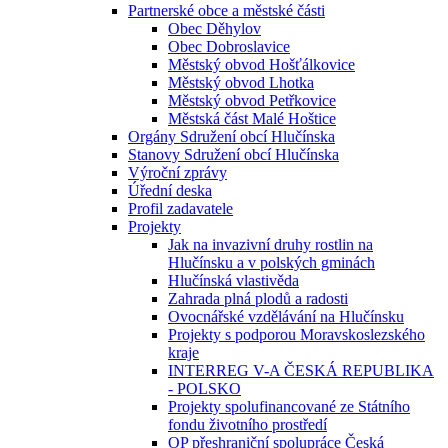
Partnerské obce a městské části
Obec Děhylov
Obec Dobroslavice
Městský obvod Hošťálkovice
Městský obvod Lhotka
Městský obvod Petřkovice
Městská část Malé Hoštice
Orgány Sdružení obcí Hlučínska
Stanovy Sdružení obcí Hlučínska
Výroční zprávy
Úřední deska
Profil zadavatele
Projekty
Jak na invazivní druhy rostlin na
Hlučínsku a v polských gminách
Hlučínská vlastivěda
Zahrada plná plodů a radosti
Ovocnářské vzdělávání na Hlučínsku
Projekty s podporou Moravskoslezského
kraje
INTERREG V-A ČESKÁ REPUBLIKA
- POLSKO
Projekty spolufinancované ze Státního
fondu životního prostředí
OP přeshraniční spolupráce Česká