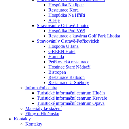
Hospůdka Na lipce
Restaurace Kora
Hospůdka Na Hřišti
A-leje
Stravování v Ostravě-Lhotce
Hospůdka Pod Věží
Restaurace a kavárna Golf Park Lhotka
Stravování v Ostravě-Petřkovicích
Hospoda U Jana
GREEN Hotel
Harenda
Petřkovická restaurace
Hostinec Staré Nádraží
Bistropen
Restaurace Barkson
Restaurace U Sněhoty
Informační centra
Turistické informační centrum Hlučín
Turistické informační centrum Kravaře
Turistické informační centrum Opava
Materiály ke stažení
Filmy o Hlučínsku
Kontakty
Kontakty