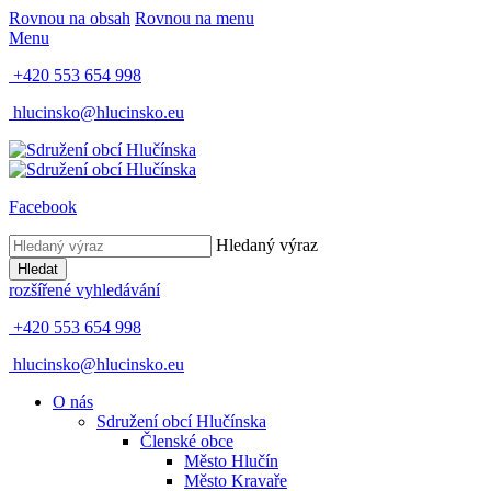
Rovnou na obsah
Rovnou na menu
Menu
+420 553 654 998
hlucinsko@hlucinsko.eu
Facebook
Hledaný výraz
Hledat
rozšířené vyhledávání
+420 553 654 998
hlucinsko@hlucinsko.eu
O nás
Sdružení obcí Hlučínska
Členské obce
Město Hlučín
Město Kravaře