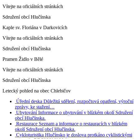
Vítejte na oficiálních stránkách
Sdružení obcí Hlučínska
Kaple sv. Floriána v Darkovicích
Vítejte na oficiálních stránkách
Sdružení obcí Hlučínska
Pramen Židlo v Bělé
Vítejte na oficiálních stránkách
Sdružení obcí Hlučínska
Letecký pohled na obec Chlebičov
Úřední deska
Důležitá sdělení, rozpočtová opatření, výroční
zprávy, ke stažení…
Ubytování
Informace o ubytování v blízkém okolí Sdružení
obcí Hlučínska.
Restaurace
Seznam a informace o restauracích v blízkém
okolí Sdružení obcí Hlučínska.
Cykloturistika
Hlučínsko je doslova protkáno cyklistickými