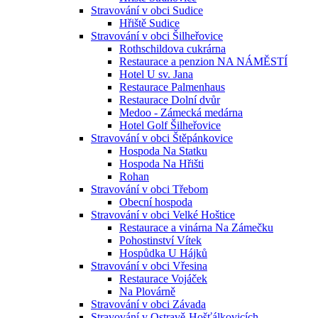
Stravování v obci Sudice
Hřiště Sudice
Stravování v obci Šilheřovice
Rothschildova cukrárna
Restaurace a penzion NA NÁMĚSTÍ
Hotel U sv. Jana
Restaurace Palmenhaus
Restaurace Dolní dvůr
Medoo - Zámecká medárna
Hotel Golf Šilheřovice
Stravování v obci Štěpánkovice
Hospoda Na Statku
Hospoda Na Hřišti
Rohan
Stravování v obci Třebom
Obecní hospoda
Stravování v obci Velké Hoštice
Restaurace a vinárna Na Zámečku
Pohostinství Vítek
Hospůdka U Hájků
Stravování v obci Vřesina
Restaurace Vojáček
Na Plovárně
Stravování v obci Závada
Stravování v Ostravě-Hošťálkovicích