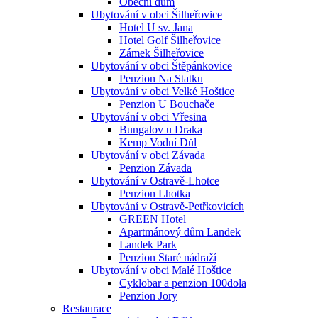
Obecní dům
Ubytování v obci Šilheřovice
Hotel U sv. Jana
Hotel Golf Šilheřovice
Zámek Šilheřovice
Ubytování v obci Štěpánkovice
Penzion Na Statku
Ubytování v obci Velké Hoštice
Penzion U Bouchače
Ubytování v obci Vřesina
Bungalov u Draka
Kemp Vodní Důl
Ubytování v obci Závada
Penzion Závada
Ubytování v Ostravě-Lhotce
Penzion Lhotka
Ubytování v Ostravě-Petřkovicích
GREEN Hotel
Apartmánový dům Landek
Landek Park
Penzion Staré nádraží
Ubytování v obci Malé Hoštice
Cyklobar a penzion 100dola
Penzion Jory
Restaurace