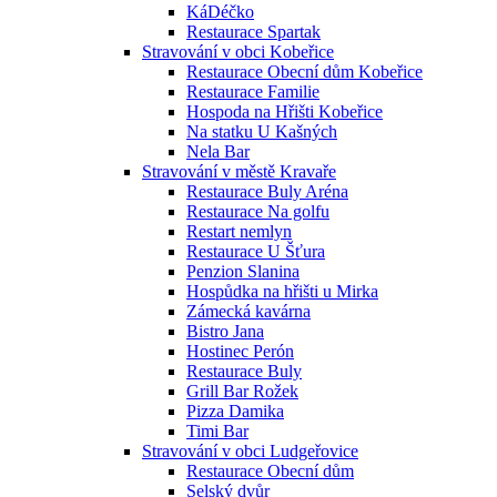
KáDéčko
Restaurace Spartak
Stravování v obci Kobeřice
Restaurace Obecní dům Kobeřice
Restaurace Familie
Hospoda na Hřišti Kobeřice
Na statku U Kašných
Nela Bar
Stravování v městě Kravaře
Restaurace Buly Aréna
Restaurace Na golfu
Restart nemlyn
Restaurace U Šťura
Penzion Slanina
Hospůdka na hřišti u Mirka
Zámecká kavárna
Bistro Jana
Hostinec Perón
Restaurace Buly
Grill Bar Rožek
Pizza Damika
Timi Bar
Stravování v obci Ludgeřovice
Restaurace Obecní dům
Selský dvůr