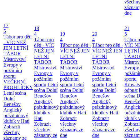
všechn
záznam
dne
17
18
21
5
4
19
20
5
Tábor pro děti
Tábor pro
4
4
Tábor pr
- VÍC NEŽ
děti - VÍC
Tábor pro děti -
Tábor pro děti -
VÍC N
JEN LETNÍ
NEŽ JEN
VÍC NEŽ JEN
VÍC NEŽ JEN
LETNÍ
TÁBOR
LETNÍ
LETNÍ
LETNÍ
TÁBO
Mistrovství
TÁBOR
TÁBOR
TÁBOR
Mistrov
Evropy v
Mistrovství
Mistrovství
Mistrovství
Evropy
požárním
Evropy v
Evropy v
Evropy v
požárn
sportu
požárním
požárním
požárním
sportu
VEČERNÍ
sportu
Letní
sportu
Letní
sportu
Letní
Kravař
PROHLÍDKY
scéna Dolní
scéna Dolní
scéna Dolní
odpust
Letní scéna
Benešov
Benešov
Benešov
scéna D
Dolní
Anglický
Anglický
Anglický
Benešo
Benešov
prázdninový
prázdninový
prázdninový
Anglic
Anglický
klubík v
klubík v Hati
klubík v Hati
prázdn
prázdninový
Hati
Zobrazit
Zobrazit
klubík 
klubík v Hati
Zobrazit
všechny
všechny
Zobrazi
Zobrazit
všechny
záznamy ze
záznamy ze
všechn
všechny
záznamy ze
dne
dne
záznam
záznamy ze