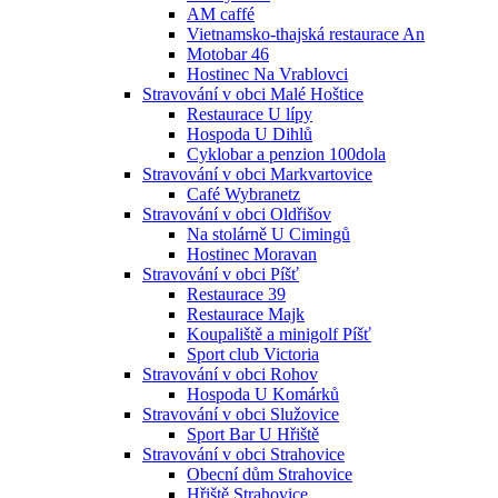
AM caffé
Vietnamsko-thajská restaurace An
Motobar 46
Hostinec Na Vrablovci
Stravování v obci Malé Hoštice
Restaurace U lípy
Hospoda U Dihlů
Cyklobar a penzion 100dola
Stravování v obci Markvartovice
Café Wybranetz
Stravování v obci Oldřišov
Na stolárně U Cimingů
Hostinec Moravan
Stravování v obci Píšť
Restaurace 39
Restaurace Majk
Koupaliště a minigolf Píšť
Sport club Victoria
Stravování v obci Rohov
Hospoda U Komárků
Stravování v obci Služovice
Sport Bar U Hřiště
Stravování v obci Strahovice
Obecní dům Strahovice
Hřiště Strahovice