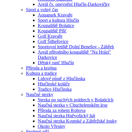
Areál čs. opevnění Hlučín-Darkovičky
Sport a volný čas
Aquapark Kravaře
Sport a kultura Hlučín
Koupaliště Bolatice
Koupaliště Píšť
Golf Kravaře
Golf Šilheřovice
Sportovní letiště Dolní Benešov - Zábřeh
Areál přírodního koupaliště "Na Hrázi"
Darkovice
Dětský ranč Hlučín
Příroda a krajina
Kultura a tradice
Lidové písně z Hlučínska
Hlučínské koláče
Tradice Hlučínska
Naučné stezky
Stezka po suchých poldrech v Bolaticích
Naučná stezka v Chuchelenském lese
Příroda za rohem Rohova
Naučná stezka Hněvošický háj
Naučná stezka Koutské a Zábřežské louky
Okolo Vřesiny
Studenti píší