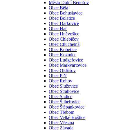
Město Dolní Benešov
Obec Bělá
Obec Bohuslavice
Obec Bolatice
Obec Darkovice
Obec Hať
Obec Hněvošice
Obec Chlebičov
Obec Chuchelná
Obec Kobeřice
Obec Kozmice
Obec Ludgeřovice
Obec Markvartovice
Obec Oldřišov
Obec Píšť
Obec Rohov
Obec Služovice
Obec Strahovice
Obec Sudice
Obec Šilheřovice
Obec Štěpánkovice
Obec Třebom
Obec Velké Hoštice
Obec Vřesina
Obec Závada