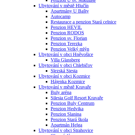
Penzion U sv. Mikuláše
Ubytování v městě Hlučín
Apartmány U Bašty
Autocamp
Restaurace a penzion Stará celnice
Penzion HEVIL
Penzion RODOS
Penzion sv. Florian
Penzion Terezka
Penzion Velký mlýn
Ubytování v obci Hněvošice
Villa Glassberg
Ubytování v obci Chlebičov
Slezská Siesta
Ubytování v obci Kozmice
Hájenka Kozmice
Ubytování v městě Kravaře
Buly aréna
Silesia Golf Resort Kravaře
Penzion Buly Centrum
Penzion Hedvika
Penzion Slanina
Penzion Stará škola
Apartmán Helga
Ubytování v obci Strahovice