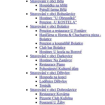
Stravování v obci Bělá
Hospůdka na hřišti
Pstruží farma Bělá
Stravování v obci Bohuslavice
Hostinec "U Obrusníků"
Penzion „U KOSTELA“
Stravování v obci Bolatice
Penzion a restaurace U Fontány
Hasičárna u Horsta & Chacharova pizza -
Bolatice
Penzion a koupaliště Bolatice
Club bar Bolatice
Hostinec U kozla na Borové
Stravování v obci Darkovice
Hostinec Na Zastávce
Restaurace Piano
Pohostinství Kulturní dům
Stravování v obci Děhylov
Hospoda na kopci
Loděnice Děhylov
Tenisák
Stravování v obci Dobroslavice
Restaurace Kovárna
Pizzerie Club Kuželna
Posezení U Žáby