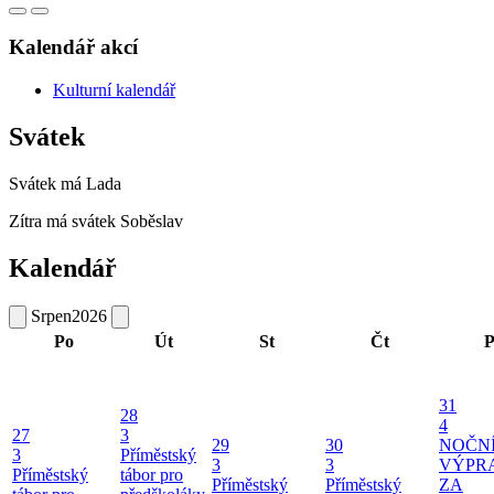
Kalendář akcí
Kulturní kalendář
Svátek
Svátek má
Lada
Zítra má svátek
Soběslav
Kalendář
Srpen
2026
Po
Út
St
Čt
P
31
28
4
27
3
29
30
NOČN
3
Příměstský
3
3
VÝPR
Příměstský
tábor pro
Příměstský
Příměstský
ZA