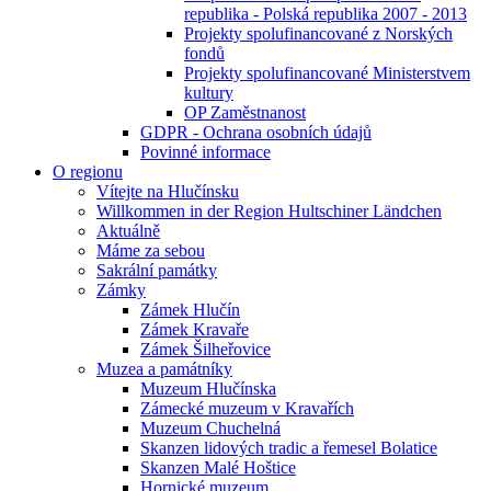
republika - Polská republika 2007 - 2013
Projekty spolufinancované z Norských
fondů
Projekty spolufinancované Ministerstvem
kultury
OP Zaměstnanost
GDPR - Ochrana osobních údajů
Povinné informace
O regionu
Vítejte na Hlučínsku
Willkommen in der Region Hultschiner Ländchen
Aktuálně
Máme za sebou
Sakrální památky
Zámky
Zámek Hlučín
Zámek Kravaře
Zámek Šilheřovice
Muzea a památníky
Muzeum Hlučínska
Zámecké muzeum v Kravařích
Muzeum Chuchelná
Skanzen lidových tradic a řemesel Bolatice
Skanzen Malé Hoštice
Hornické muzeum