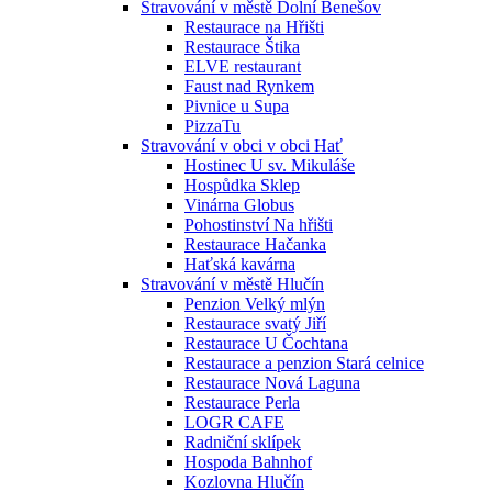
Stravování v městě Dolní Benešov
Restaurace na Hřišti
Restaurace Štika
ELVE restaurant
Faust nad Rynkem
Pivnice u Supa
PizzaTu
Stravování v obci v obci Hať
Hostinec U sv. Mikuláše
Hospůdka Sklep
Vinárna Globus
Pohostinství Na hřišti
Restaurace Hačanka
Haťská kavárna
Stravování v městě Hlučín
Penzion Velký mlýn
Restaurace svatý Jiří
Restaurace U Čochtana
Restaurace a penzion Stará celnice
Restaurace Nová Laguna
Restaurace Perla
LOGR CAFE
Radniční sklípek
Hospoda Bahnhof
Kozlovna Hlučín