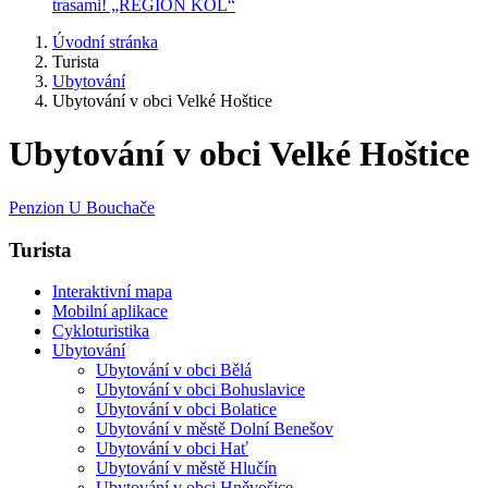
trasami! „REGION KOL“
Úvodní stránka
Turista
Ubytování
Ubytování v obci Velké Hoštice
Ubytování v obci Velké Hoštice
Penzion U Bouchače
Turista
Interaktivní mapa
Mobilní aplikace
Cykloturistika
Ubytování
Ubytování v obci Bělá
Ubytování v obci Bohuslavice
Ubytování v obci Bolatice
Ubytování v městě Dolní Benešov
Ubytování v obci Hať
Ubytování v městě Hlučín
Ubytování v obci Hněvošice