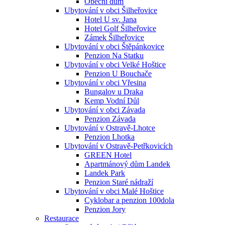
Obecní dům
Ubytování v obci Šilheřovice
Hotel U sv. Jana
Hotel Golf Šilheřovice
Zámek Šilheřovice
Ubytování v obci Štěpánkovice
Penzion Na Statku
Ubytování v obci Velké Hoštice
Penzion U Bouchače
Ubytování v obci Vřesina
Bungalov u Draka
Kemp Vodní Důl
Ubytování v obci Závada
Penzion Závada
Ubytování v Ostravě-Lhotce
Penzion Lhotka
Ubytování v Ostravě-Petřkovicích
GREEN Hotel
Apartmánový dům Landek
Landek Park
Penzion Staré nádraží
Ubytování v obci Malé Hoštice
Cyklobar a penzion 100dola
Penzion Jory
Restaurace