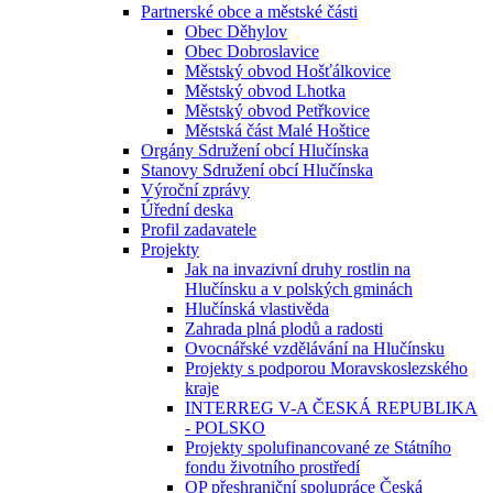
Partnerské obce a městské části
Obec Děhylov
Obec Dobroslavice
Městský obvod Hošťálkovice
Městský obvod Lhotka
Městský obvod Petřkovice
Městská část Malé Hoštice
Orgány Sdružení obcí Hlučínska
Stanovy Sdružení obcí Hlučínska
Výroční zprávy
Úřední deska
Profil zadavatele
Projekty
Jak na invazivní druhy rostlin na
Hlučínsku a v polských gminách
Hlučínská vlastivěda
Zahrada plná plodů a radosti
Ovocnářské vzdělávání na Hlučínsku
Projekty s podporou Moravskoslezského
kraje
INTERREG V-A ČESKÁ REPUBLIKA
- POLSKO
Projekty spolufinancované ze Státního
fondu životního prostředí
OP přeshraniční spolupráce Česká