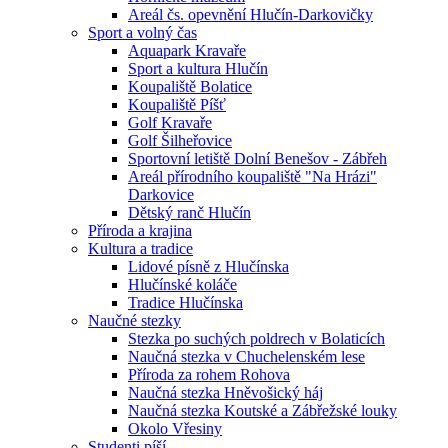
Areál čs. opevnění Hlučín-Darkovičky
Sport a volný čas
Aquapark Kravaře
Sport a kultura Hlučín
Koupaliště Bolatice
Koupaliště Píšť
Golf Kravaře
Golf Šilheřovice
Sportovní letiště Dolní Benešov - Zábřeh
Areál přírodního koupaliště "Na Hrázi"
Darkovice
Dětský ranč Hlučín
Příroda a krajina
Kultura a tradice
Lidové písně z Hlučínska
Hlučínské koláče
Tradice Hlučínska
Naučné stezky
Stezka po suchých poldrech v Bolaticích
Naučná stezka v Chuchelenském lese
Příroda za rohem Rohova
Naučná stezka Hněvošický háj
Naučná stezka Koutské a Zábřežské louky
Okolo Vřesiny
Studenti píší