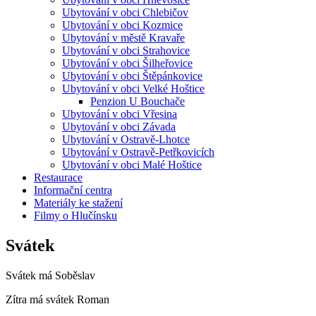
Ubytování v obci Chlebičov
Ubytování v obci Kozmice
Ubytování v městě Kravaře
Ubytování v obci Strahovice
Ubytování v obci Šilheřovice
Ubytování v obci Štěpánkovice
Ubytování v obci Velké Hoštice
Penzion U Bouchače
Ubytování v obci Vřesina
Ubytování v obci Závada
Ubytování v Ostravě-Lhotce
Ubytování v Ostravě-Petřkovicích
Ubytování v obci Malé Hoštice
Restaurace
Informační centra
Materiály ke stažení
Filmy o Hlučínsku
Svátek
Svátek má
Soběslav
Zítra má svátek
Roman