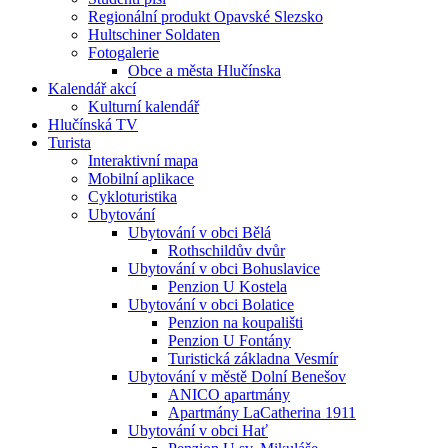
Regionální produkt Opavské Slezsko
Hultschiner Soldaten
Fotogalerie
Obce a města Hlučínska
Kalendář akcí
Kulturní kalendář
Hlučínská TV
Turista
Interaktivní mapa
Mobilní aplikace
Cykloturistika
Ubytování
Ubytování v obci Bělá
Rothschildův dvůr
Ubytování v obci Bohuslavice
Penzion U Kostela
Ubytování v obci Bolatice
Penzion na koupališti
Penzion U Fontány
Turistická základna Vesmír
Ubytování v městě Dolní Benešov
ANICO apartmány
Apartmány LaCatherina 1911
Ubytování v obci Hať