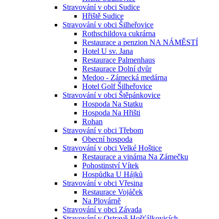
Stravování v obci Sudice
Hřiště Sudice
Stravování v obci Šilheřovice
Rothschildova cukrárna
Restaurace a penzion NA NÁMĚSTÍ
Hotel U sv. Jana
Restaurace Palmenhaus
Restaurace Dolní dvůr
Medoo - Zámecká medárna
Hotel Golf Šilheřovice
Stravování v obci Štěpánkovice
Hospoda Na Statku
Hospoda Na Hřišti
Rohan
Stravování v obci Třebom
Obecní hospoda
Stravování v obci Velké Hoštice
Restaurace a vinárna Na Zámečku
Pohostinství Vítek
Hospůdka U Hájků
Stravování v obci Vřesina
Restaurace Vojáček
Na Plovárně
Stravování v obci Závada
Stravování v Ostravě-Hošťálkovicích