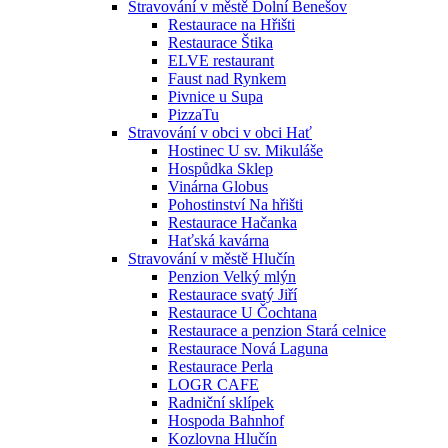
Stravování v městě Dolní Benešov
Restaurace na Hřišti
Restaurace Štika
ELVE restaurant
Faust nad Rynkem
Pivnice u Supa
PizzaTu
Stravování v obci v obci Hať
Hostinec U sv. Mikuláše
Hospůdka Sklep
Vinárna Globus
Pohostinství Na hřišti
Restaurace Hačanka
Haťská kavárna
Stravování v městě Hlučín
Penzion Velký mlýn
Restaurace svatý Jiří
Restaurace U Čochtana
Restaurace a penzion Stará celnice
Restaurace Nová Laguna
Restaurace Perla
LOGR CAFE
Radniční sklípek
Hospoda Bahnhof
Kozlovna Hlučín