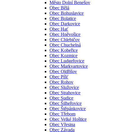
Město Dolní Benešov
Obec Bělá
Obec Bohuslavice
Obec Bolatice
Obec Darkovice
Obec Hať
Obec Hněvošice
Obec Chlebičov
Obec Chuchelná
Obec Kobeřice
Obec Kozmice
Obec Ludgeřovice
Obec Markvartovice
Obec Oldřišov
Obec Píšť
Obec Rohov
Obec Služovice
Obec Strahovice
Obec Sudice
Obec Šilheřovice
Obec Štěpánkovice
Obec Třebom
Obec Velké Hoštice
Obec Vřesina
Obec Závada