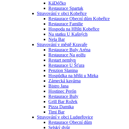
KáDéčko
Restaurace Spartak
Stravování v obci Kobeřice
Restaurace Obecní dům Kobeřice
Restaurace Familie
Hospoda na Hřišti Kobeřice
Na statku U Kašných
Nela Bar
Stravování v městě Kravaře
Restaurace Buly Aréna
Restaurace Na golfu
Restart nemlyn
Restaurace U Šťura
Penzion Slanina
Hospůdka na hřišti u Mirka
Zámecká kavárna
Bistro Jana
Hostinec Perón
Restaurace Buly
Grill Bar Rožek
Pizza Damika
Timi Bar
Stravování v obci Ludgeřovice
Restaurace Obecní dům
Selský dvůr