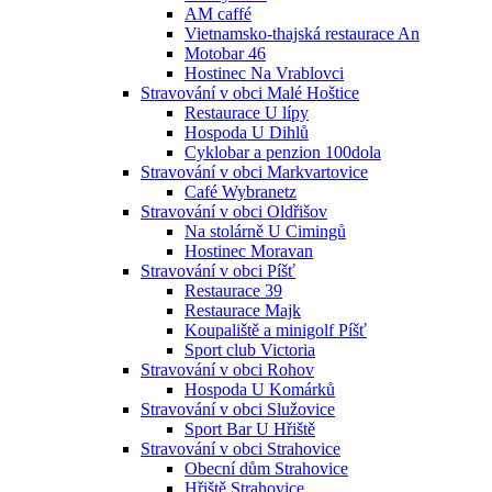
AM caffé
Vietnamsko-thajská restaurace An
Motobar 46
Hostinec Na Vrablovci
Stravování v obci Malé Hoštice
Restaurace U lípy
Hospoda U Dihlů
Cyklobar a penzion 100dola
Stravování v obci Markvartovice
Café Wybranetz
Stravování v obci Oldřišov
Na stolárně U Cimingů
Hostinec Moravan
Stravování v obci Píšť
Restaurace 39
Restaurace Majk
Koupaliště a minigolf Píšť
Sport club Victoria
Stravování v obci Rohov
Hospoda U Komárků
Stravování v obci Služovice
Sport Bar U Hřiště
Stravování v obci Strahovice
Obecní dům Strahovice
Hřiště Strahovice