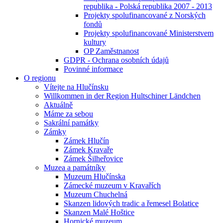
republika - Polská republika 2007 - 2013
Projekty spolufinancované z Norských
fondů
Projekty spolufinancované Ministerstvem
kultury
OP Zaměstnanost
GDPR - Ochrana osobních údajů
Povinné informace
O regionu
Vítejte na Hlučínsku
Willkommen in der Region Hultschiner Ländchen
Aktuálně
Máme za sebou
Sakrální památky
Zámky
Zámek Hlučín
Zámek Kravaře
Zámek Šilheřovice
Muzea a památníky
Muzeum Hlučínska
Zámecké muzeum v Kravařích
Muzeum Chuchelná
Skanzen lidových tradic a řemesel Bolatice
Skanzen Malé Hoštice
Hornické muzeum