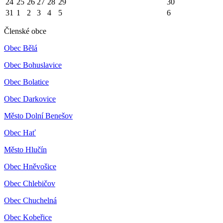
24
25
26
27
28
29
30
31
1
2
3
4
5
6
Členské obce
Obec Bělá
Obec Bohuslavice
Obec Bolatice
Obec Darkovice
Město Dolní Benešov
Obec Hať
Město Hlučín
Obec Hněvošice
Obec Chlebičov
Obec Chuchelná
Obec Kobeřice