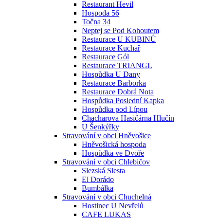
Restaurant Hevil
Hospoda 56
Točna 34
Neptej se Pod Kohoutem
Restaurace U KUBINŮ
Restaurace Kuchař
Restaurace Gól
Restaurace TRIANGL
Hospůdka U Dany
Restaurace Barborka
Restaurace Dobrá Nota
Hospůdka Poslední Kapka
Hospůdka pod Lípou
Chacharova Hasičárna Hlučín
U Šenkýřky
Stravování v obci Hněvošice
Hněvošická hospoda
Hospůdka ve Dvoře
Stravování v obci Chlebičov
Slezská Siesta
El Dorádo
Bumbálka
Stravování v obci Chuchelná
Hostinec U Nevřelů
CAFE LUKAS