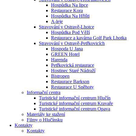
Hospůdka Na lipce
Restaurace Kora
Hospůdka Na Hřišti
A-leje
Stravování v Ostravě-Lhotce
Hospůdka Pod Věží
Restaurace a kavárna Golf Park Lhotka
Stravování v Ostravě-Petřkovicích
Hospoda U Jana
GREEN Hotel
Harenda
Petřkovická restaurace
Hostinec Staré Nádraží
Bistropen
Restaurace Barkson
Restaurace U Sněhoty
Informační centra
Turistické informační centrum Hlučín
Turistické informační centrum Kravaře
Turistické informační centrum Opava
Materiály ke stažení
Filmy o Hlučínsku
Kontakty
Kontakty