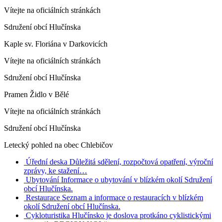
Vítejte na oficiálních stránkách
Sdružení obcí Hlučínska
Kaple sv. Floriána v Darkovicích
Vítejte na oficiálních stránkách
Sdružení obcí Hlučínska
Pramen Židlo v Bělé
Vítejte na oficiálních stránkách
Sdružení obcí Hlučínska
Letecký pohled na obec Chlebičov
Úřední deska
Důležitá sdělení, rozpočtová opatření, výroční
zprávy, ke stažení…
Ubytování
Informace o ubytování v blízkém okolí Sdružení
obcí Hlučínska.
Restaurace
Seznam a informace o restauracích v blízkém
okolí Sdružení obcí Hlučínska.
Cykloturistika
Hlučínsko je doslova protkáno cyklistickými