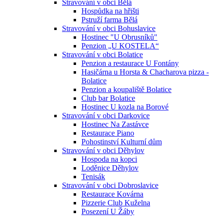
Stravování v obci Bělá
Hospůdka na hřišti
Pstruží farma Bělá
Stravování v obci Bohuslavice
Hostinec "U Obrusníků"
Penzion „U KOSTELA“
Stravování v obci Bolatice
Penzion a restaurace U Fontány
Hasičárna u Horsta & Chacharova pizza -
Bolatice
Penzion a koupaliště Bolatice
Club bar Bolatice
Hostinec U kozla na Borové
Stravování v obci Darkovice
Hostinec Na Zastávce
Restaurace Piano
Pohostinství Kulturní dům
Stravování v obci Děhylov
Hospoda na kopci
Loděnice Děhylov
Tenisák
Stravování v obci Dobroslavice
Restaurace Kovárna
Pizzerie Club Kuželna
Posezení U Žáby