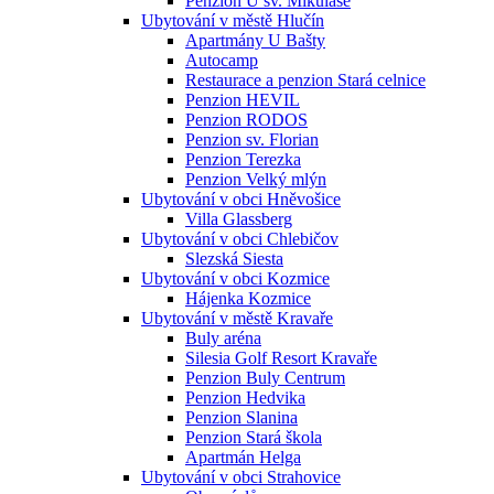
Penzion U sv. Mikuláše
Ubytování v městě Hlučín
Apartmány U Bašty
Autocamp
Restaurace a penzion Stará celnice
Penzion HEVIL
Penzion RODOS
Penzion sv. Florian
Penzion Terezka
Penzion Velký mlýn
Ubytování v obci Hněvošice
Villa Glassberg
Ubytování v obci Chlebičov
Slezská Siesta
Ubytování v obci Kozmice
Hájenka Kozmice
Ubytování v městě Kravaře
Buly aréna
Silesia Golf Resort Kravaře
Penzion Buly Centrum
Penzion Hedvika
Penzion Slanina
Penzion Stará škola
Apartmán Helga
Ubytování v obci Strahovice