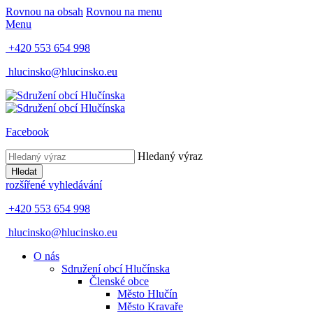
Rovnou na obsah
Rovnou na menu
Menu
+420 553 654 998
hlucinsko@hlucinsko.eu
Facebook
Hledaný výraz
Hledat
rozšířené vyhledávání
+420 553 654 998
hlucinsko@hlucinsko.eu
O nás
Sdružení obcí Hlučínska
Členské obce
Město Hlučín
Město Kravaře