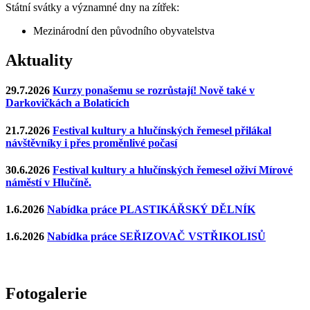
Státní svátky a významné dny na zítřek:
Mezinárodní den původního obyvatelstva
Aktuality
29.7.2026
Kurzy ponašemu se rozrůstají! Nově také v
Darkovičkách a Bolaticích
21.7.2026
Festival kultury a hlučínských řemesel přilákal
návštěvníky i přes proměnlivé počasí
30.6.2026
Festival kultury a hlučínských řemesel oživí Mírové
náměstí v Hlučíně.
1.6.2026
Nabídka práce PLASTIKÁŘSKÝ DĚLNÍK
1.6.2026
Nabídka práce SEŘIZOVAČ VSTŘIKOLISŮ
Fotogalerie