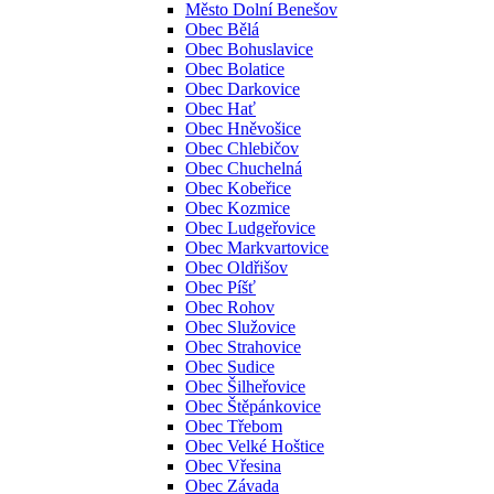
Město Dolní Benešov
Obec Bělá
Obec Bohuslavice
Obec Bolatice
Obec Darkovice
Obec Hať
Obec Hněvošice
Obec Chlebičov
Obec Chuchelná
Obec Kobeřice
Obec Kozmice
Obec Ludgeřovice
Obec Markvartovice
Obec Oldřišov
Obec Píšť
Obec Rohov
Obec Služovice
Obec Strahovice
Obec Sudice
Obec Šilheřovice
Obec Štěpánkovice
Obec Třebom
Obec Velké Hoštice
Obec Vřesina
Obec Závada