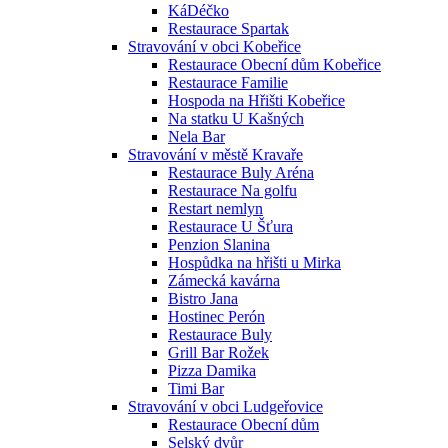
KáDéčko
Restaurace Spartak
Stravování v obci Kobeřice
Restaurace Obecní dům Kobeřice
Restaurace Familie
Hospoda na Hřišti Kobeřice
Na statku U Kašných
Nela Bar
Stravování v městě Kravaře
Restaurace Buly Aréna
Restaurace Na golfu
Restart nemlyn
Restaurace U Šťura
Penzion Slanina
Hospůdka na hřišti u Mirka
Zámecká kavárna
Bistro Jana
Hostinec Perón
Restaurace Buly
Grill Bar Rožek
Pizza Damika
Timi Bar
Stravování v obci Ludgeřovice
Restaurace Obecní dům
Selský dvůr