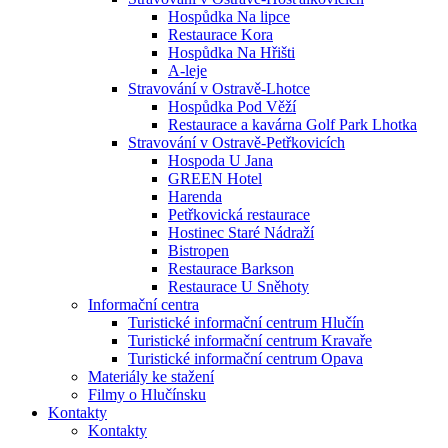
Hospůdka Na lipce
Restaurace Kora
Hospůdka Na Hřišti
A-leje
Stravování v Ostravě-Lhotce
Hospůdka Pod Věží
Restaurace a kavárna Golf Park Lhotka
Stravování v Ostravě-Petřkovicích
Hospoda U Jana
GREEN Hotel
Harenda
Petřkovická restaurace
Hostinec Staré Nádraží
Bistropen
Restaurace Barkson
Restaurace U Sněhoty
Informační centra
Turistické informační centrum Hlučín
Turistické informační centrum Kravaře
Turistické informační centrum Opava
Materiály ke stažení
Filmy o Hlučínsku
Kontakty
Kontakty