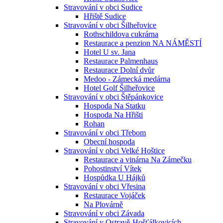
Stravování v obci Sudice
Hřiště Sudice
Stravování v obci Šilheřovice
Rothschildova cukrárna
Restaurace a penzion NA NÁMĚSTÍ
Hotel U sv. Jana
Restaurace Palmenhaus
Restaurace Dolní dvůr
Medoo - Zámecká medárna
Hotel Golf Šilheřovice
Stravování v obci Štěpánkovice
Hospoda Na Statku
Hospoda Na Hřišti
Rohan
Stravování v obci Třebom
Obecní hospoda
Stravování v obci Velké Hoštice
Restaurace a vinárna Na Zámečku
Pohostinství Vítek
Hospůdka U Hájků
Stravování v obci Vřesina
Restaurace Vojáček
Na Plovárně
Stravování v obci Závada
Stravování v Ostravě-Hošťálkovicích