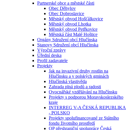
Partnerské obce a městské části
Obec Děhylov
Obec Dobroslavice
Městský obvod Hošťálkovice
Městský obvod Lhotka
Městský obvod Petřkovice
Městská část Malé Hoštice
Orgány Sdružení obcí Hlučínska
Stanovy Sdružení obcí Hlučínska
Výroční zprávy
Úřední deska
Profil zadavatele
Projekty
Jak na invazivní druhy rostlin na
Hlučínsku a v polských gminách
Hlučínská vlastivěda
Zahrada plná plodů a radosti
Ovocnářské vzdělávání na Hlučínsku
Projekty s podporou Moravskoslezského
kraje
INTERREG V-A ČESKÁ REPUBLIKA
- POLSKO
Projekty spolufinancované ze Státního
fondu životního prostředí
OP přeshraniční spolupráce Česká