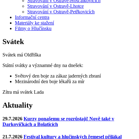
Stravování v Ostravě-Hošťálkovicích
Stravování v Ostravě-Lhotce
Stravování v Ostravě-Petřkovicích
Informační centra
Materiály ke stažení
Filmy o Hlučínsku
Svátek
Svátek má
Oldřiška
Státní svátky a významné dny na dnešek:
Světový den boje za zákaz jaderných zbraní
Mezinárodní den boje lékařů za mír
Zítra má svátek
Lada
Aktuality
29.7.2026
Kurzy ponašemu se rozrůstají! Nově také v
Darkovičkách a Bolaticích
21.7.2026
Festival kultury a hlučínských řemesel přilákal