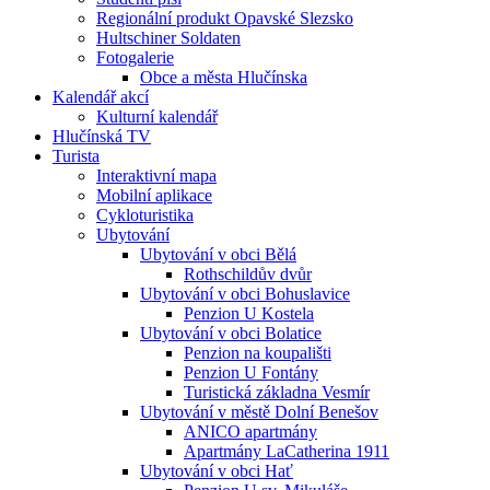
Regionální produkt Opavské Slezsko
Hultschiner Soldaten
Fotogalerie
Obce a města Hlučínska
Kalendář akcí
Kulturní kalendář
Hlučínská TV
Turista
Interaktivní mapa
Mobilní aplikace
Cykloturistika
Ubytování
Ubytování v obci Bělá
Rothschildův dvůr
Ubytování v obci Bohuslavice
Penzion U Kostela
Ubytování v obci Bolatice
Penzion na koupališti
Penzion U Fontány
Turistická základna Vesmír
Ubytování v městě Dolní Benešov
ANICO apartmány
Apartmány LaCatherina 1911
Ubytování v obci Hať