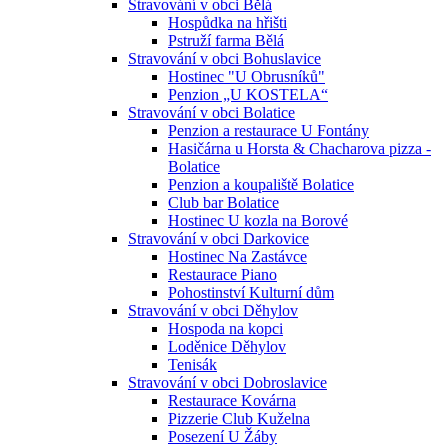
Stravování v obci Bělá
Hospůdka na hřišti
Pstruží farma Bělá
Stravování v obci Bohuslavice
Hostinec "U Obrusníků"
Penzion „U KOSTELA“
Stravování v obci Bolatice
Penzion a restaurace U Fontány
Hasičárna u Horsta & Chacharova pizza -
Bolatice
Penzion a koupaliště Bolatice
Club bar Bolatice
Hostinec U kozla na Borové
Stravování v obci Darkovice
Hostinec Na Zastávce
Restaurace Piano
Pohostinství Kulturní dům
Stravování v obci Děhylov
Hospoda na kopci
Loděnice Děhylov
Tenisák
Stravování v obci Dobroslavice
Restaurace Kovárna
Pizzerie Club Kuželna
Posezení U Žáby