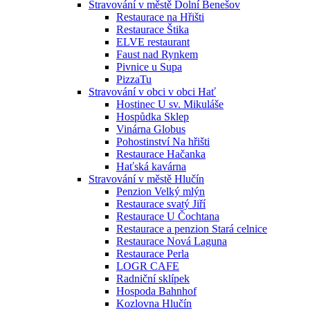
Stravování v městě Dolní Benešov
Restaurace na Hřišti
Restaurace Štika
ELVE restaurant
Faust nad Rynkem
Pivnice u Supa
PizzaTu
Stravování v obci v obci Hať
Hostinec U sv. Mikuláše
Hospůdka Sklep
Vinárna Globus
Pohostinství Na hřišti
Restaurace Hačanka
Haťská kavárna
Stravování v městě Hlučín
Penzion Velký mlýn
Restaurace svatý Jiří
Restaurace U Čochtana
Restaurace a penzion Stará celnice
Restaurace Nová Laguna
Restaurace Perla
LOGR CAFE
Radniční sklípek
Hospoda Bahnhof
Kozlovna Hlučín