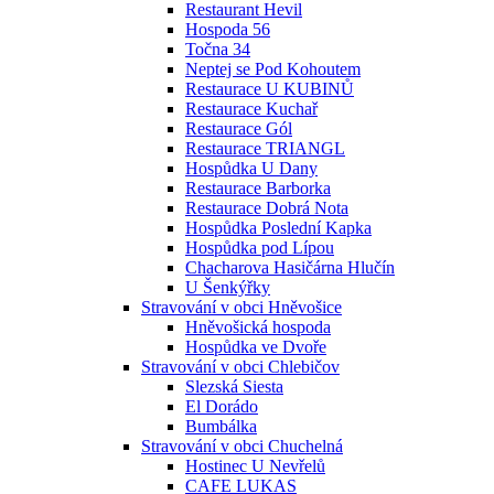
Restaurant Hevil
Hospoda 56
Točna 34
Neptej se Pod Kohoutem
Restaurace U KUBINŮ
Restaurace Kuchař
Restaurace Gól
Restaurace TRIANGL
Hospůdka U Dany
Restaurace Barborka
Restaurace Dobrá Nota
Hospůdka Poslední Kapka
Hospůdka pod Lípou
Chacharova Hasičárna Hlučín
U Šenkýřky
Stravování v obci Hněvošice
Hněvošická hospoda
Hospůdka ve Dvoře
Stravování v obci Chlebičov
Slezská Siesta
El Dorádo
Bumbálka
Stravování v obci Chuchelná
Hostinec U Nevřelů
CAFE LUKAS