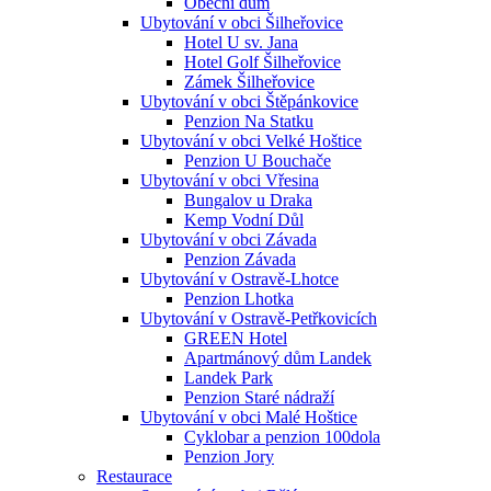
Obecní dům
Ubytování v obci Šilheřovice
Hotel U sv. Jana
Hotel Golf Šilheřovice
Zámek Šilheřovice
Ubytování v obci Štěpánkovice
Penzion Na Statku
Ubytování v obci Velké Hoštice
Penzion U Bouchače
Ubytování v obci Vřesina
Bungalov u Draka
Kemp Vodní Důl
Ubytování v obci Závada
Penzion Závada
Ubytování v Ostravě-Lhotce
Penzion Lhotka
Ubytování v Ostravě-Petřkovicích
GREEN Hotel
Apartmánový dům Landek
Landek Park
Penzion Staré nádraží
Ubytování v obci Malé Hoštice
Cyklobar a penzion 100dola
Penzion Jory
Restaurace