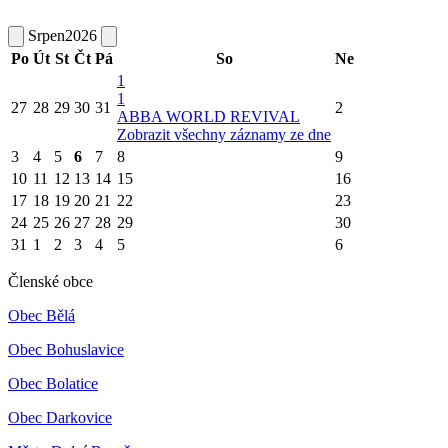
Srpen
2026
Po
Út
St
Čt
Pá
So
Ne
1
1
27
28
29
30
31
2
ABBA WORLD REVIVAL
Zobrazit všechny záznamy ze dne
3
4
5
6
7
8
9
10
11
12
13
14
15
16
17
18
19
20
21
22
23
24
25
26
27
28
29
30
31
1
2
3
4
5
6
Členské obce
Obec Bělá
Obec Bohuslavice
Obec Bolatice
Obec Darkovice