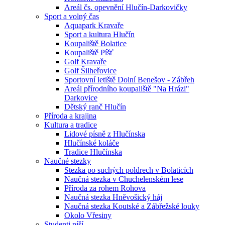
Areál čs. opevnění Hlučín-Darkovičky
Sport a volný čas
Aquapark Kravaře
Sport a kultura Hlučín
Koupaliště Bolatice
Koupaliště Píšť
Golf Kravaře
Golf Šilheřovice
Sportovní letiště Dolní Benešov - Zábřeh
Areál přírodního koupaliště "Na Hrázi"
Darkovice
Dětský ranč Hlučín
Příroda a krajina
Kultura a tradice
Lidové písně z Hlučínska
Hlučínské koláče
Tradice Hlučínska
Naučné stezky
Stezka po suchých poldrech v Bolaticích
Naučná stezka v Chuchelenském lese
Příroda za rohem Rohova
Naučná stezka Hněvošický háj
Naučná stezka Koutské a Zábřežské louky
Okolo Vřesiny
Studenti píší