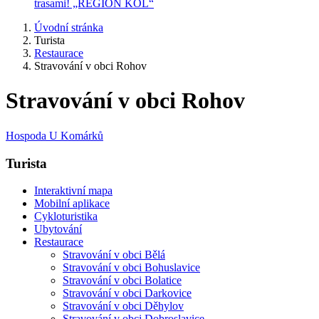
trasami! „REGION KOL“
Úvodní stránka
Turista
Restaurace
Stravování v obci Rohov
Stravování v obci Rohov
Hospoda U Komárků
Turista
Interaktivní mapa
Mobilní aplikace
Cykloturistika
Ubytování
Restaurace
Stravování v obci Bělá
Stravování v obci Bohuslavice
Stravování v obci Bolatice
Stravování v obci Darkovice
Stravování v obci Děhylov
Stravování v obci Dobroslavice