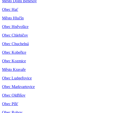
Město Dolní Benešov
Obec Hať
Město Hlučín
Obec Hněvošice
Obec Chlebičov
Obec Chuchelná
Obec Kobeřice
Obec Kozmice
Město Kravaře
Obec Ludgeřovice
Obec Markvartovice
Obec Oldřišov
Obec Píšť
Obec Rohov