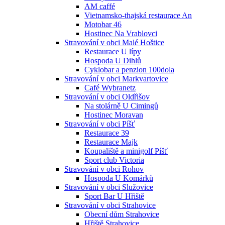
AM caffé
Vietnamsko-thajská restaurace An
Motobar 46
Hostinec Na Vrablovci
Stravování v obci Malé Hoštice
Restaurace U lípy
Hospoda U Dihlů
Cyklobar a penzion 100dola
Stravování v obci Markvartovice
Café Wybranetz
Stravování v obci Oldřišov
Na stolárně U Cimingů
Hostinec Moravan
Stravování v obci Píšť
Restaurace 39
Restaurace Majk
Koupaliště a minigolf Píšť
Sport club Victoria
Stravování v obci Rohov
Hospoda U Komárků
Stravování v obci Služovice
Sport Bar U Hřiště
Stravování v obci Strahovice
Obecní dům Strahovice
Hřiště Strahovice