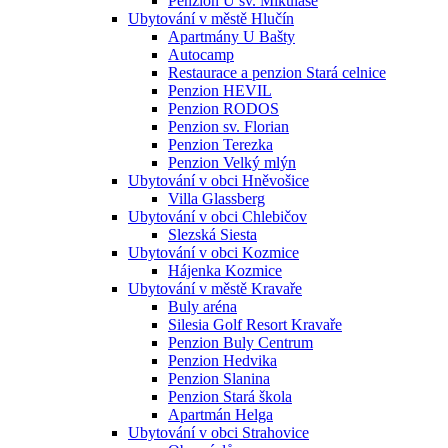
Penzion U sv. Mikuláše
Ubytování v městě Hlučín
Apartmány U Bašty
Autocamp
Restaurace a penzion Stará celnice
Penzion HEVIL
Penzion RODOS
Penzion sv. Florian
Penzion Terezka
Penzion Velký mlýn
Ubytování v obci Hněvošice
Villa Glassberg
Ubytování v obci Chlebičov
Slezská Siesta
Ubytování v obci Kozmice
Hájenka Kozmice
Ubytování v městě Kravaře
Buly aréna
Silesia Golf Resort Kravaře
Penzion Buly Centrum
Penzion Hedvika
Penzion Slanina
Penzion Stará škola
Apartmán Helga
Ubytování v obci Strahovice