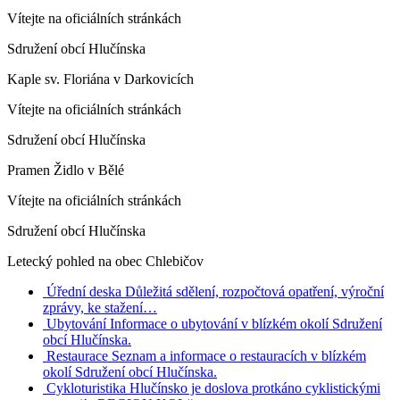
Vítejte na oficiálních stránkách
Sdružení obcí Hlučínska
Kaple sv. Floriána v Darkovicích
Vítejte na oficiálních stránkách
Sdružení obcí Hlučínska
Pramen Židlo v Bělé
Vítejte na oficiálních stránkách
Sdružení obcí Hlučínska
Letecký pohled na obec Chlebičov
Úřední deska
Důležitá sdělení, rozpočtová opatření, výroční
zprávy, ke stažení…
Ubytování
Informace o ubytování v blízkém okolí Sdružení
obcí Hlučínska.
Restaurace
Seznam a informace o restauracích v blízkém
okolí Sdružení obcí Hlučínska.
Cykloturistika
Hlučínsko je doslova protkáno cyklistickými