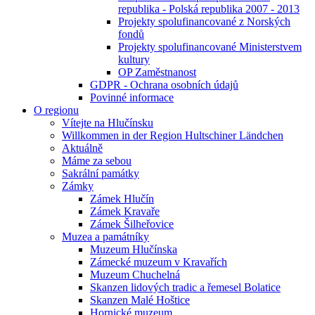
republika - Polská republika 2007 - 2013
Projekty spolufinancované z Norských
fondů
Projekty spolufinancované Ministerstvem
kultury
OP Zaměstnanost
GDPR - Ochrana osobních údajů
Povinné informace
O regionu
Vítejte na Hlučínsku
Willkommen in der Region Hultschiner Ländchen
Aktuálně
Máme za sebou
Sakrální památky
Zámky
Zámek Hlučín
Zámek Kravaře
Zámek Šilheřovice
Muzea a památníky
Muzeum Hlučínska
Zámecké muzeum v Kravařích
Muzeum Chuchelná
Skanzen lidových tradic a řemesel Bolatice
Skanzen Malé Hoštice
Hornické muzeum