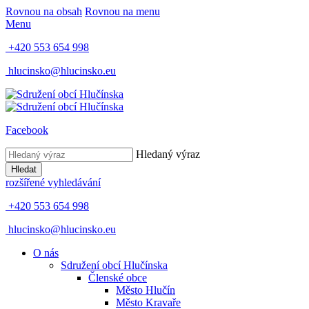
Rovnou na obsah
Rovnou na menu
Menu
+420 553 654 998
hlucinsko@hlucinsko.eu
Facebook
Hledaný výraz
Hledat
rozšířené vyhledávání
+420 553 654 998
hlucinsko@hlucinsko.eu
O nás
Sdružení obcí Hlučínska
Členské obce
Město Hlučín
Město Kravaře