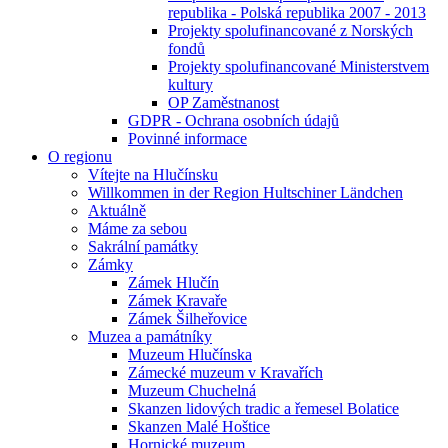
republika - Polská republika 2007 - 2013
Projekty spolufinancované z Norských
fondů
Projekty spolufinancované Ministerstvem
kultury
OP Zaměstnanost
GDPR - Ochrana osobních údajů
Povinné informace
O regionu
Vítejte na Hlučínsku
Willkommen in der Region Hultschiner Ländchen
Aktuálně
Máme za sebou
Sakrální památky
Zámky
Zámek Hlučín
Zámek Kravaře
Zámek Šilheřovice
Muzea a památníky
Muzeum Hlučínska
Zámecké muzeum v Kravařích
Muzeum Chuchelná
Skanzen lidových tradic a řemesel Bolatice
Skanzen Malé Hoštice
Hornické muzeum