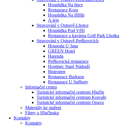
Hospůdka Na lipce
Restaurace Kora
Hospůdka Na Hřišti
A-leje
Stravování v Ostravě-Lhotce
Hospůdka Pod Věží
Restaurace a kavárna Golf Park Lhotka
Stravování v Ostravě-Petřkovicích
Hospoda U Jana
GREEN Hotel
Harenda
Petřkovická restaurace
Hostinec Staré Nádraží
Bistropen
Restaurace Barkson
Restaurace U Sněhoty
Informační centra
Turistické informační centrum Hlučín
Turistické informační centrum Kravaře
Turistické informační centrum Opava
Materiály ke stažení
Filmy o Hlučínsku
Kontakty
Kontakty