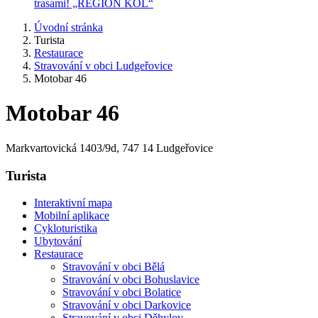
trasami! „REGION KOL“
Úvodní stránka
Turista
Restaurace
Stravování v obci Ludgeřovice
Motobar 46
Motobar 46
Markvartovická 1403/9d, 747 14 Ludgeřovice
Turista
Interaktivní mapa
Mobilní aplikace
Cykloturistika
Ubytování
Restaurace
Stravování v obci Bělá
Stravování v obci Bohuslavice
Stravování v obci Bolatice
Stravování v obci Darkovice
Stravování v obci Děhylov