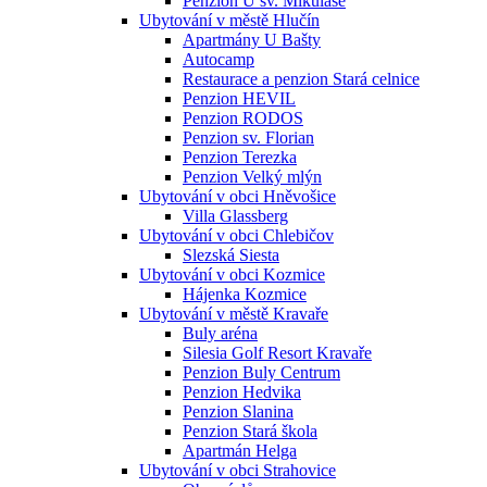
Penzion U sv. Mikuláše
Ubytování v městě Hlučín
Apartmány U Bašty
Autocamp
Restaurace a penzion Stará celnice
Penzion HEVIL
Penzion RODOS
Penzion sv. Florian
Penzion Terezka
Penzion Velký mlýn
Ubytování v obci Hněvošice
Villa Glassberg
Ubytování v obci Chlebičov
Slezská Siesta
Ubytování v obci Kozmice
Hájenka Kozmice
Ubytování v městě Kravaře
Buly aréna
Silesia Golf Resort Kravaře
Penzion Buly Centrum
Penzion Hedvika
Penzion Slanina
Penzion Stará škola
Apartmán Helga
Ubytování v obci Strahovice