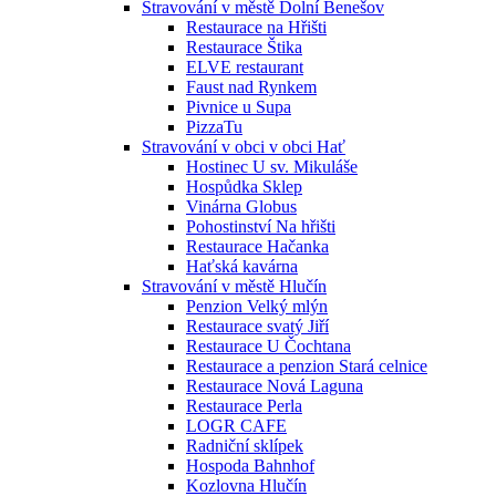
Stravování v městě Dolní Benešov
Restaurace na Hřišti
Restaurace Štika
ELVE restaurant
Faust nad Rynkem
Pivnice u Supa
PizzaTu
Stravování v obci v obci Hať
Hostinec U sv. Mikuláše
Hospůdka Sklep
Vinárna Globus
Pohostinství Na hřišti
Restaurace Hačanka
Haťská kavárna
Stravování v městě Hlučín
Penzion Velký mlýn
Restaurace svatý Jiří
Restaurace U Čochtana
Restaurace a penzion Stará celnice
Restaurace Nová Laguna
Restaurace Perla
LOGR CAFE
Radniční sklípek
Hospoda Bahnhof
Kozlovna Hlučín