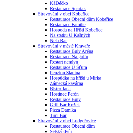
KáDéčko
Restaurace Spartak
Stravování v obci Kobeřice
Restaurace Obecní dům Kobeřice
Restaurace Familie
Hospoda na Hřišti Kobeřice
Na statku U Kašných
Nela Bar
Stravování v městě Kravaře
Restaurace Buly Aréna
Restaurace Na golfu
Restart nemlyn
Restaurace U Šťura
Penzion Slanina
Hospůdka na hřišti u Mirka
Zámecká kavárna
Bistro Jana
Hostinec Perón
Restaurace Buly
Grill Bar Rožek
Pizza Damika
Timi Bar
Stravování v obci Ludgeřovice
Restaurace Obecní dům
Selský dvůr