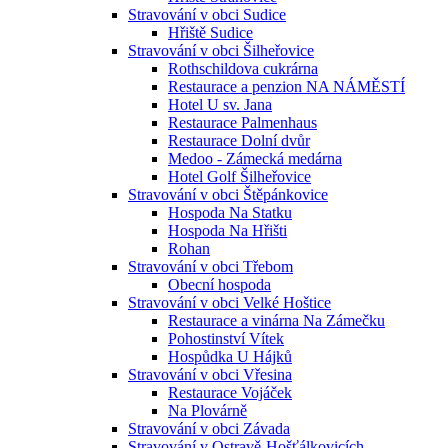
Stravování v obci Sudice
Hřiště Sudice
Stravování v obci Šilheřovice
Rothschildova cukrárna
Restaurace a penzion NA NÁMĚSTÍ
Hotel U sv. Jana
Restaurace Palmenhaus
Restaurace Dolní dvůr
Medoo - Zámecká medárna
Hotel Golf Šilheřovice
Stravování v obci Štěpánkovice
Hospoda Na Statku
Hospoda Na Hřišti
Rohan
Stravování v obci Třebom
Obecní hospoda
Stravování v obci Velké Hoštice
Restaurace a vinárna Na Zámečku
Pohostinství Vítek
Hospůdka U Hájků
Stravování v obci Vřesina
Restaurace Vojáček
Na Plovárně
Stravování v obci Závada
Stravování v Ostravě-Hošťálkovicích