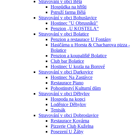
Stravování v obci Bělá
Hospůdka na hřišti
Pstruží farma Bělá
Stravování v obci Bohuslavice
Hostinec "U Obrusníků"
Penzion „U KOSTELA“
Stravování v obci Bolatice
Penzion a restaurace U Fontány
Hasičárna u Horsta & Chacharova pizza -
Bolatice
Penzion a koupaliště Bolatice
Club bar Bolatice
Hostinec U kozla na Borové
Stravování v obci Darkovice
Hostinec Na Zastávce
Restaurace Piano
Pohostinství Kulturní dům
Stravování v obci Děhylov
Hospoda na kopci
Loděnice Děhylov
Tenisák
Stravování v obci Dobroslavice
Restaurace Kovárna
Pizzerie Club Kuželna
Posezení U Žáby