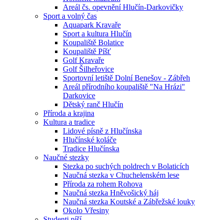
Areál čs. opevnění Hlučín-Darkovičky
Sport a volný čas
Aquapark Kravaře
Sport a kultura Hlučín
Koupaliště Bolatice
Koupaliště Píšť
Golf Kravaře
Golf Šilheřovice
Sportovní letiště Dolní Benešov - Zábřeh
Areál přírodního koupaliště "Na Hrázi"
Darkovice
Dětský ranč Hlučín
Příroda a krajina
Kultura a tradice
Lidové písně z Hlučínska
Hlučínské koláče
Tradice Hlučínska
Naučné stezky
Stezka po suchých poldrech v Bolaticích
Naučná stezka v Chuchelenském lese
Příroda za rohem Rohova
Naučná stezka Hněvošický háj
Naučná stezka Koutské a Zábřežské louky
Okolo Vřesiny
Studenti píší