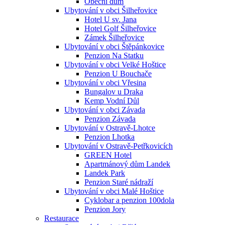
Obecní dům
Ubytování v obci Šilheřovice
Hotel U sv. Jana
Hotel Golf Šilheřovice
Zámek Šilheřovice
Ubytování v obci Štěpánkovice
Penzion Na Statku
Ubytování v obci Velké Hoštice
Penzion U Bouchače
Ubytování v obci Vřesina
Bungalov u Draka
Kemp Vodní Důl
Ubytování v obci Závada
Penzion Závada
Ubytování v Ostravě-Lhotce
Penzion Lhotka
Ubytování v Ostravě-Petřkovicích
GREEN Hotel
Apartmánový dům Landek
Landek Park
Penzion Staré nádraží
Ubytování v obci Malé Hoštice
Cyklobar a penzion 100dola
Penzion Jory
Restaurace