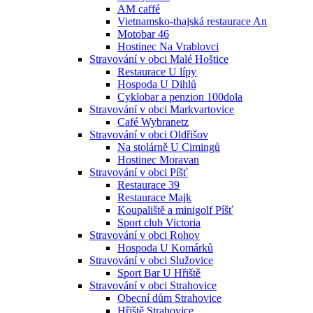
AM caffé
Vietnamsko-thajská restaurace An
Motobar 46
Hostinec Na Vrablovci
Stravování v obci Malé Hoštice
Restaurace U lípy
Hospoda U Dihlů
Cyklobar a penzion 100dola
Stravování v obci Markvartovice
Café Wybranetz
Stravování v obci Oldřišov
Na stolárně U Cimingů
Hostinec Moravan
Stravování v obci Píšť
Restaurace 39
Restaurace Majk
Koupaliště a minigolf Píšť
Sport club Victoria
Stravování v obci Rohov
Hospoda U Komárků
Stravování v obci Služovice
Sport Bar U Hřiště
Stravování v obci Strahovice
Obecní dům Strahovice
Hřiště Strahovice