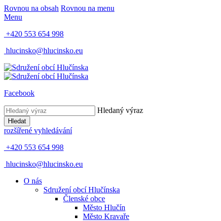
Rovnou na obsah
Rovnou na menu
Menu
+420 553 654 998
hlucinsko@hlucinsko.eu
Facebook
Hledaný výraz
Hledat
rozšířené vyhledávání
+420 553 654 998
hlucinsko@hlucinsko.eu
O nás
Sdružení obcí Hlučínska
Členské obce
Město Hlučín
Město Kravaře