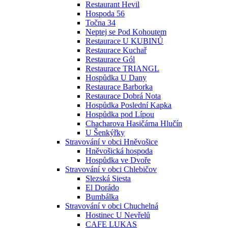
Restaurant Hevil
Hospoda 56
Točna 34
Neptej se Pod Kohoutem
Restaurace U KUBINŮ
Restaurace Kuchař
Restaurace Gól
Restaurace TRIANGL
Hospůdka U Dany
Restaurace Barborka
Restaurace Dobrá Nota
Hospůdka Poslední Kapka
Hospůdka pod Lípou
Chacharova Hasičárna Hlučín
U Šenkýřky
Stravování v obci Hněvošice
Hněvošická hospoda
Hospůdka ve Dvoře
Stravování v obci Chlebičov
Slezská Siesta
El Dorádo
Bumbálka
Stravování v obci Chuchelná
Hostinec U Nevřelů
CAFE LUKAS