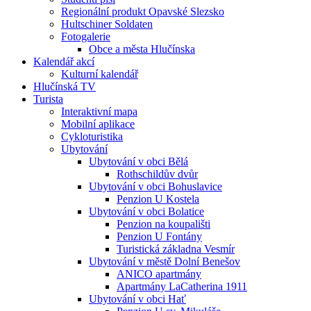
Regionální produkt Opavské Slezsko
Hultschiner Soldaten
Fotogalerie
Obce a města Hlučínska
Kalendář akcí
Kulturní kalendář
Hlučínská TV
Turista
Interaktivní mapa
Mobilní aplikace
Cykloturistika
Ubytování
Ubytování v obci Bělá
Rothschildův dvůr
Ubytování v obci Bohuslavice
Penzion U Kostela
Ubytování v obci Bolatice
Penzion na koupališti
Penzion U Fontány
Turistická základna Vesmír
Ubytování v městě Dolní Benešov
ANICO apartmány
Apartmány LaCatherina 1911
Ubytování v obci Hať