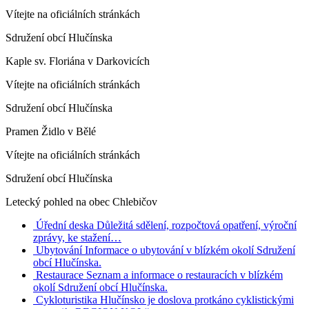
Vítejte na oficiálních stránkách
Sdružení obcí Hlučínska
Kaple sv. Floriána v Darkovicích
Vítejte na oficiálních stránkách
Sdružení obcí Hlučínska
Pramen Židlo v Bělé
Vítejte na oficiálních stránkách
Sdružení obcí Hlučínska
Letecký pohled na obec Chlebičov
Úřední deska
Důležitá sdělení, rozpočtová opatření, výroční
zprávy, ke stažení…
Ubytování
Informace o ubytování v blízkém okolí Sdružení
obcí Hlučínska.
Restaurace
Seznam a informace o restauracích v blízkém
okolí Sdružení obcí Hlučínska.
Cykloturistika
Hlučínsko je doslova protkáno cyklistickými