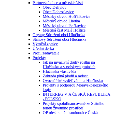
Partnerské obce a městské části
Obec Děhylov
Obec Dobroslavice
Městský obvod Hošťálkovice
Městský obvod Lhotka
Městský obvod Petřkovice
Městská část Malé Hoštice
Orgány Sdružení obcí Hlučínska
Stanovy Sdružení obcí Hlučínska
Výroční zprávy
Úřední deska
Profil zadavatele
Projekty
Jak na invazivní druhy rostlin na
Hlučínsku a v polských gminách
Hlučínská vlastivěda
Zahrada plná plodů a radosti
Ovocnářské vzdělávání na Hlučínsku
Projekty s podporou Moravskoslezského
kraje
INTERREG V-A ČESKÁ REPUBLIKA
- POLSKO
Projekty spolufinancované ze Státního
fondu životního prostředí
OP přeshraniční spolupráce Česká