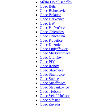
Město Dolní Benešov
Obec Bělá
Obec Bohuslavice
Obec Bolatice
Obec Darkovice
Obec Hať
Obec Hněvošice
Obec Chlebičov
Obec Chuchelná
Obec Kobeřice
Obec Kozmice
Obec Ludgeřovice
Obec Markvartovice
Obec Oldřišov
Obec Píšť
Obec Rohov
Obec Služovice
Obec Strahovice
Obec Sudice
Obec Šilheřovice
Obec Štěpánkovice
Obec Třebom
Obec Velké Hoštice
Obec Vřesina
Obec Závada