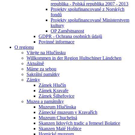
republika - Polská republika 2007 - 2013
Projekty spolufinancované z Norských
fondů
Projekty spolufinancované Ministerstvem
kultury
OP Zaměstnanost
GDPR - Ochrana osobních údajů
Povinné informace
O regionu
Vítejte na Hlučínsku
Willkommen in der Region Hultschiner Ländchen
Aktuálně
Máme za sebou
Sakrální památky
Zámky
Zámek Hlučín
Zámek Kravaře
Zámek Šilheřovice
Muzea a památníky
Muzeum Hlučínska
Zámecké muzeum v Kravařích
Muzeum Chuchelná
Skanzen lidových tradic a řemesel Bolatice
Skanzen Malé Hoštice
Hornické muzeum