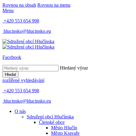
Rovnou na obsah
Rovnou na menu
Menu
+420 553 654 998
hlucinsko@hlucinsko.eu
Facebook
Hledaný výraz
Hledat
rozšířené vyhledávání
+420 553 654 998
hlucinsko@hlucinsko.eu
O nás
Sdružení obcí Hlučínska
Členské obce
Město Hlučín
Město Kravaře