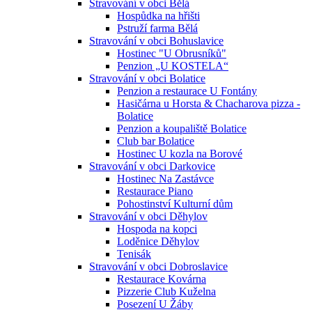
Stravování v obci Bělá
Hospůdka na hřišti
Pstruží farma Bělá
Stravování v obci Bohuslavice
Hostinec "U Obrusníků"
Penzion „U KOSTELA“
Stravování v obci Bolatice
Penzion a restaurace U Fontány
Hasičárna u Horsta & Chacharova pizza -
Bolatice
Penzion a koupaliště Bolatice
Club bar Bolatice
Hostinec U kozla na Borové
Stravování v obci Darkovice
Hostinec Na Zastávce
Restaurace Piano
Pohostinství Kulturní dům
Stravování v obci Děhylov
Hospoda na kopci
Loděnice Děhylov
Tenisák
Stravování v obci Dobroslavice
Restaurace Kovárna
Pizzerie Club Kuželna
Posezení U Žáby