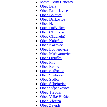
Město Dolní Benešov
Obec Bělá
Obec Bohuslavice
Obec Bolatice
Obec Darkovice
Obec Hať
Obec Hněvošice
Obec Chlebičov
Obec Chuchelná
Obec Kobeřice
Obec Kozmice
Obec Ludgeřovice
Obec Markvartovice
Obec Oldřišov
Obec Píšť
Obec Rohov
Obec Služovice
Obec Strahovice
Obec Sudice
Obec Šilheřovice
Obec Štěpánkovice
Obec Třebom
Obec Velké Hoštice
Obec Vřesina
Obec Závada