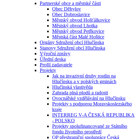
Partnerské obce a městské části
Obec Děhylov
Obec Dobroslavice
Městský obvod Hošťálkovice
Městský obvod Lhotka
Městský obvod Petřkovice
Městská část Malé Hoštice
Orgány Sdružení obcí Hlučínska
Stanovy Sdružení obcí Hlučínska
Výroční zprávy
Úřední deska
Profil zadavatele
Projekty
Jak na invazivní druhy rostlin na
Hlučínsku a v polských gminách
Hlučínská vlastivěda
Zahrada plná plodů a radosti
Ovocnářské vzdělávání na Hlučínsku
Projekty s podporou Moravskoslezského
kraje
INTERREG V-A ČESKÁ REPUBLIKA
- POLSKO
Projekty spolufinancované ze Státního
fondu životního prostředí
OP přeshraniční spolupráce Česká