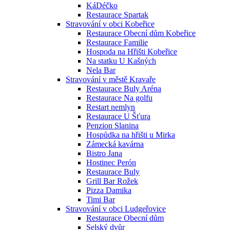
KáDéčko
Restaurace Spartak
Stravování v obci Kobeřice
Restaurace Obecní dům Kobeřice
Restaurace Familie
Hospoda na Hřišti Kobeřice
Na statku U Kašných
Nela Bar
Stravování v městě Kravaře
Restaurace Buly Aréna
Restaurace Na golfu
Restart nemlyn
Restaurace U Šťura
Penzion Slanina
Hospůdka na hřišti u Mirka
Zámecká kavárna
Bistro Jana
Hostinec Perón
Restaurace Buly
Grill Bar Rožek
Pizza Damika
Timi Bar
Stravování v obci Ludgeřovice
Restaurace Obecní dům
Selský dvůr