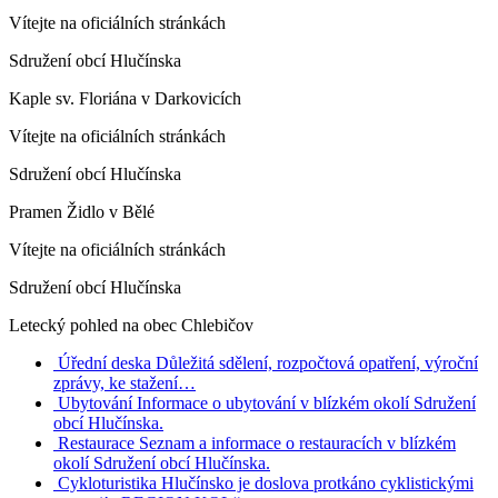
Vítejte na oficiálních stránkách
Sdružení obcí Hlučínska
Kaple sv. Floriána v Darkovicích
Vítejte na oficiálních stránkách
Sdružení obcí Hlučínska
Pramen Židlo v Bělé
Vítejte na oficiálních stránkách
Sdružení obcí Hlučínska
Letecký pohled na obec Chlebičov
Úřední deska
Důležitá sdělení, rozpočtová opatření, výroční
zprávy, ke stažení…
Ubytování
Informace o ubytování v blízkém okolí Sdružení
obcí Hlučínska.
Restaurace
Seznam a informace o restauracích v blízkém
okolí Sdružení obcí Hlučínska.
Cykloturistika
Hlučínsko je doslova protkáno cyklistickými