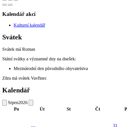
Kalendář akcí
Kulturní kalendář
Svátek
Svátek má
Roman
Státní svátky a významné dny na dnešek:
Mezinárodní den původního obyvatelstva
Zítra má svátek
Vavřinec
Kalendář
Srpen
2026
Po
Út
St
Čt
P
31