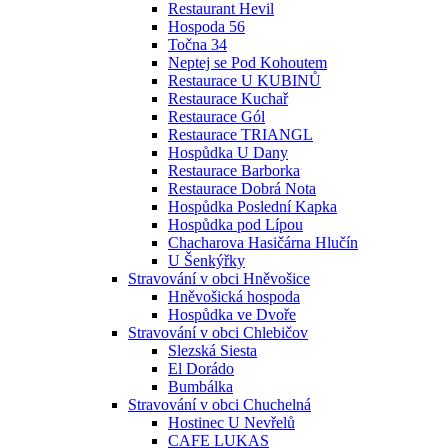
Restaurant Hevil
Hospoda 56
Točna 34
Neptej se Pod Kohoutem
Restaurace U KUBINŮ
Restaurace Kuchař
Restaurace Gól
Restaurace TRIANGL
Hospůdka U Dany
Restaurace Barborka
Restaurace Dobrá Nota
Hospůdka Poslední Kapka
Hospůdka pod Lípou
Chacharova Hasičárna Hlučín
U Šenkýřky
Stravování v obci Hněvošice
Hněvošická hospoda
Hospůdka ve Dvoře
Stravování v obci Chlebičov
Slezská Siesta
El Dorádo
Bumbálka
Stravování v obci Chuchelná
Hostinec U Nevřelů
CAFE LUKAS