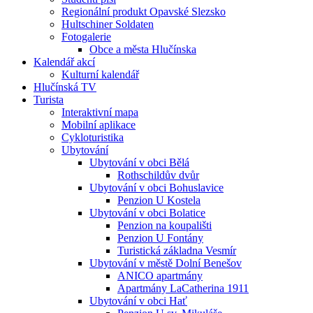
Regionální produkt Opavské Slezsko
Hultschiner Soldaten
Fotogalerie
Obce a města Hlučínska
Kalendář akcí
Kulturní kalendář
Hlučínská TV
Turista
Interaktivní mapa
Mobilní aplikace
Cykloturistika
Ubytování
Ubytování v obci Bělá
Rothschildův dvůr
Ubytování v obci Bohuslavice
Penzion U Kostela
Ubytování v obci Bolatice
Penzion na koupališti
Penzion U Fontány
Turistická základna Vesmír
Ubytování v městě Dolní Benešov
ANICO apartmány
Apartmány LaCatherina 1911
Ubytování v obci Hať