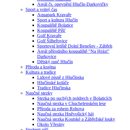
Areál čs. opevnění Hlučín-Darkovičky
Sport a volný čas
Aquapark Kravaře
Sport a kultura Hlučín
Koupaliště Bolatice
Koupaliště Píšť
Golf Kravaře
Golf Šilheřovice
Sportovní letiště Dolní Benešov - Zábřeh
Areál přírodního koupaliště "Na Hrázi"
Darkovice
Dětský ranč Hlučín
Příroda a krajina
Kultura a tradice
Lidové písně z Hlučínska
Hlučínské koláče
Tradice Hlučínska
Naučné stezky
Stezka po suchých poldrech v Bolaticích
Naučná stezka v Chuchelenském lese
Příroda za rohem Rohova
Naučná stezka Hněvošický háj
Naučná stezka Koutské a Zábřežské louky
Okolo Vřesiny
Studenti píší