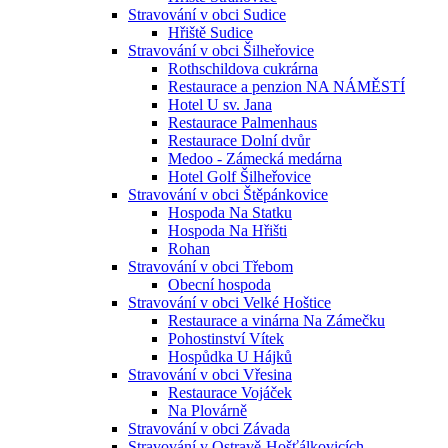
Stravování v obci Sudice
Hřiště Sudice
Stravování v obci Šilheřovice
Rothschildova cukrárna
Restaurace a penzion NA NÁMĚSTÍ
Hotel U sv. Jana
Restaurace Palmenhaus
Restaurace Dolní dvůr
Medoo - Zámecká medárna
Hotel Golf Šilheřovice
Stravování v obci Štěpánkovice
Hospoda Na Statku
Hospoda Na Hřišti
Rohan
Stravování v obci Třebom
Obecní hospoda
Stravování v obci Velké Hoštice
Restaurace a vinárna Na Zámečku
Pohostinství Vítek
Hospůdka U Hájků
Stravování v obci Vřesina
Restaurace Vojáček
Na Plovárně
Stravování v obci Závada
Stravování v Ostravě-Hošťálkovicích