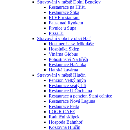
Stravování v městě Dolní Benešov
Restaurace na Hřišti
Restaurace Štika
ELVE restaurant
Faust nad Rynkem
Pivnice u Supa
PizzaTu
Stravování v obci v obci Hať
Hostinec U sv. Mikuláše
Hospůdka Sklep
Vinárna Globus
Pohostinství Na hřišti
Restaurace Hačanka
Haťská kavárna
Stravování v městě Hlučín
Penzion Velký mlýn
Restaurace svatý Jiří
Restaurace U Čochtana
Restaurace a penzion Stará celnice
Restaurace Nová Laguna
Restaurace Perla
LOGR CAFE
Radniční sklípek
Hospoda Bahnhof
Kozlovna Hlučín