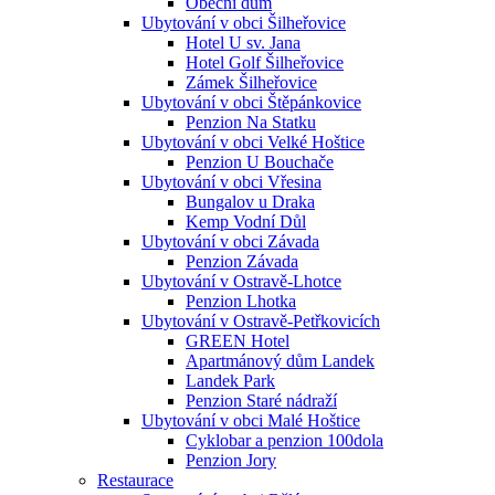
Obecní dům
Ubytování v obci Šilheřovice
Hotel U sv. Jana
Hotel Golf Šilheřovice
Zámek Šilheřovice
Ubytování v obci Štěpánkovice
Penzion Na Statku
Ubytování v obci Velké Hoštice
Penzion U Bouchače
Ubytování v obci Vřesina
Bungalov u Draka
Kemp Vodní Důl
Ubytování v obci Závada
Penzion Závada
Ubytování v Ostravě-Lhotce
Penzion Lhotka
Ubytování v Ostravě-Petřkovicích
GREEN Hotel
Apartmánový dům Landek
Landek Park
Penzion Staré nádraží
Ubytování v obci Malé Hoštice
Cyklobar a penzion 100dola
Penzion Jory
Restaurace