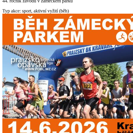
44. ročník závodu v zámeckém parku
Typ akce: sport, aktivní vyžití (běh)