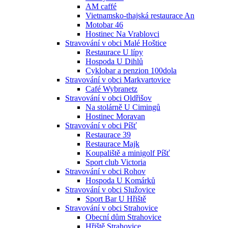
AM caffé
Vietnamsko-thajská restaurace An
Motobar 46
Hostinec Na Vrablovci
Stravování v obci Malé Hoštice
Restaurace U lípy
Hospoda U Dihlů
Cyklobar a penzion 100dola
Stravování v obci Markvartovice
Café Wybranetz
Stravování v obci Oldřišov
Na stolárně U Cimingů
Hostinec Moravan
Stravování v obci Píšť
Restaurace 39
Restaurace Majk
Koupaliště a minigolf Píšť
Sport club Victoria
Stravování v obci Rohov
Hospoda U Komárků
Stravování v obci Služovice
Sport Bar U Hřiště
Stravování v obci Strahovice
Obecní dům Strahovice
Hřiště Strahovice