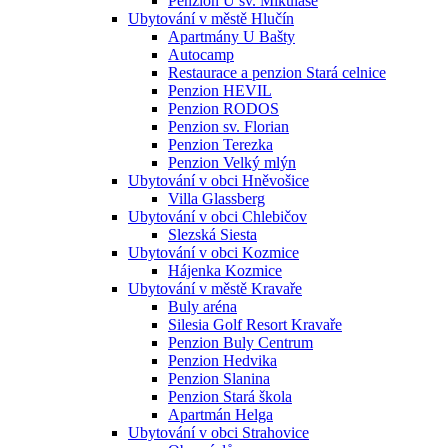
Penzion U sv. Mikuláše
Ubytování v městě Hlučín
Apartmány U Bašty
Autocamp
Restaurace a penzion Stará celnice
Penzion HEVIL
Penzion RODOS
Penzion sv. Florian
Penzion Terezka
Penzion Velký mlýn
Ubytování v obci Hněvošice
Villa Glassberg
Ubytování v obci Chlebičov
Slezská Siesta
Ubytování v obci Kozmice
Hájenka Kozmice
Ubytování v městě Kravaře
Buly aréna
Silesia Golf Resort Kravaře
Penzion Buly Centrum
Penzion Hedvika
Penzion Slanina
Penzion Stará škola
Apartmán Helga
Ubytování v obci Strahovice