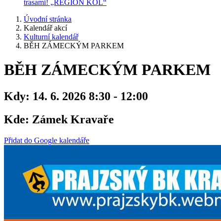
trasami! „REGION KOL“
Úvodní stránka
Kalendář akcí
Kulturní kalendář
BĚH ZÁMECKÝM PARKEM
BĚH ZÁMECKÝM PARKEM
Kdy:
14. 6. 2026 8:30 - 12:00
Kde:
Zámek Kravaře
Přidat do Google kalendáře