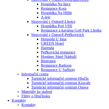
Hospůdka Na lipce
Restaurace Kora
Hospůdka Na Hřišti
A-leje
Stravování v Ostravě-Lhotce
Hospůdka Pod Věží
Restaurace a kavárna Golf Park Lhotka
Stravování v Ostravě-Petřkovicích
Hospoda U Jana
GREEN Hotel
Harenda
Petřkovická restaurace
Hostinec Staré Nádraží
Bistropen
Restaurace Barkson
Restaurace U Sněhoty
Informační centra
Turistické informační centrum Hlučín
Turistické informační centrum Kravaře
Turistické informační centrum Opava
Materiály ke stažení
Filmy o Hlučínsku
Kontakty
Kontakty