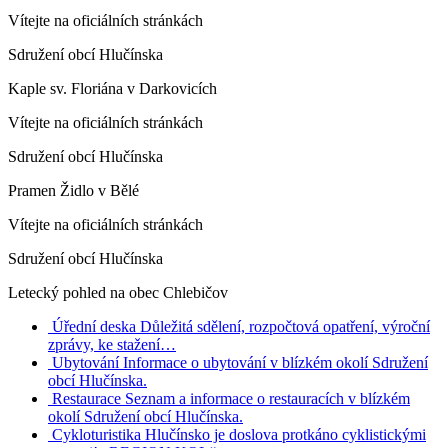
Vítejte na oficiálních stránkách
Sdružení obcí Hlučínska
Kaple sv. Floriána v Darkovicích
Vítejte na oficiálních stránkách
Sdružení obcí Hlučínska
Pramen Židlo v Bělé
Vítejte na oficiálních stránkách
Sdružení obcí Hlučínska
Letecký pohled na obec Chlebičov
Úřední deska
Důležitá sdělení, rozpočtová opatření, výroční
zprávy, ke stažení…
Ubytování
Informace o ubytování v blízkém okolí Sdružení
obcí Hlučínska.
Restaurace
Seznam a informace o restauracích v blízkém
okolí Sdružení obcí Hlučínska.
Cykloturistika
Hlučínsko je doslova protkáno cyklistickými