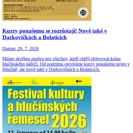
Kurzy ponašemu se rozrůstají! Nově také v
Darkovičkách a Bolaticích
Datum:
29. 7. 2026
Máme skvělou zprávu pro všechny, kteří chtějí objevovat krásu
hlučínského nářečí. Od podzimu otevíráme kurzy ponašemu nejen v
Hlučíně, ale nově také v Darkovičkách a Bolaticích.