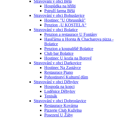
Stravování v obci Bělá
Hospůdka na hřišti
Pstruží farma Bělá
Stravování v obci Bohuslavice
Hostinec "U Obrusníků"
Penzion „U KOSTELA“
Stravování v obci Bolatice
Penzion a restaurace U Fontány
Hasičárna u Horsta & Chacharova pizza -
Bolatice
Penzion a koupaliště Bolatice
Club bar Bolatice
Hostinec U kozla na Borové
Stravování v obci Darkovice
Hostinec Na Zastávce
Restaurace Piano
Pohostinství Kulturní dům
Stravování v obci Děhylov
Hospoda na kopci
Loděnice Děhylov
Tenisák
Stravování v obci Dobroslavice
Restaurace Kovárna
Pizzerie Club Kuželna
Posezení U Žáby