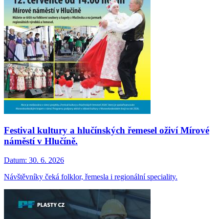
Festival kultury a hlučínských řemesel oživí Mírové
náměstí v Hlučíně.
Datum:
30. 6. 2026
Návštěvníky čeká folklor, řemesla i regionální speciality.