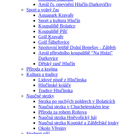
Areál čs. opevnění Hlučín-Darkovičky
Sport a volný čas
Aquapark Kravaře
Sport a kultura Hlučín
Koupaliště Bolatice
Koupaliště Píšť
Golf Kravaře
Golf Šilheřovice
Sportovní letiště Dolní Benešov - Zábřeh
Areál přírodního koupaliště "Na Hrázi"
Darkovice
Dětský ranč Hlučín
Příroda a krajina
Kultura a tradice
Lidové písně z Hlučínska
Hlučínské koláče
Tradice Hlučínska
Naučné stezky
Stezka po suchých poldrech v Bolaticích
Naučná stezka v Chuchelenském lese
Příroda za rohem Rohova
Naučná stezka Hněvošický háj
Naučná stezka Koutské a Zábřežské louky
Okolo Vřesiny
Studenti píší