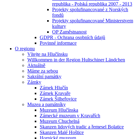
republika - Polská republika 2007 - 2013
Projekty spolufinancované z Norských
fondů
Projekty spolufinancované Ministerstvem
kultury
OP Zaměstnanost
GDPR - Ochrana osobních údajů
Povinné informace
O regionu
Vítejte na Hlučínsku
Willkommen in der Region Hultschiner Ländchen
Aktuálně
Máme za sebou
Sakrální památky
Zámky
Zámek Hlučín
Zámek Kravaře
Zámek Šilheřovice
Muzea a památníky
Muzeum Hlučínska
Zámecké muzeum v Kravařích
Muzeum Chuchelná
Skanzen lidových tradic a řemesel Bolatice
Skanzen Malé Hoštice
Hornické muzeum