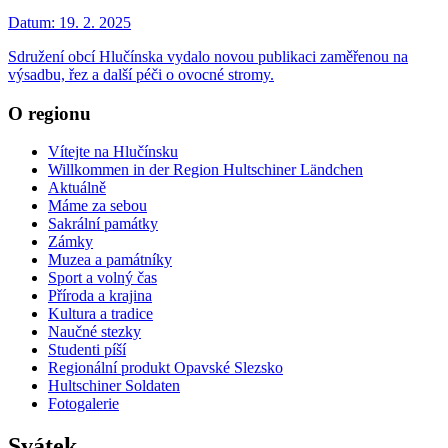
Datum:
19. 2. 2025
Sdružení obcí Hlučínska vydalo novou publikaci zaměřenou na
výsadbu, řez a další péči o ovocné stromy.
O regionu
Vítejte na Hlučínsku
Willkommen in der Region Hultschiner Ländchen
Aktuálně
Máme za sebou
Sakrální památky
Zámky
Muzea a památníky
Sport a volný čas
Příroda a krajina
Kultura a tradice
Naučné stezky
Studenti píší
Regionální produkt Opavské Slezsko
Hultschiner Soldaten
Fotogalerie
Svátek