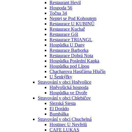
Restaurant Hevil
Hospoda 56
Točna 34
Neptej se Pod Kohoutem
Restaurace U KUBINŮ
Restaurace Kuchař
Restaurace Gól
Restaurace TRIANGL
Hospůdka U Dany
Restaurace Barborka
Restaurace Dobrá Nota
Hospůdka Poslední Kapka
Hospůdka pod Lípou
Chacharova Hasičárna Hlučín
U Šenkýřky
Stravování v obci Hněvošice
Hněvošická hospoda
Hospůdka ve Dvoře
Stravování v obci Chlebičov
Slezská Siesta
El Dorádo
Bumbálka
Stravování v obci Chuchelná
Hostinec U Nevřelů
CAFE LUKAS