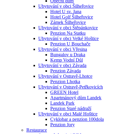
Obecní dům
Ubytování v obci Šilheřovice
Hotel U sv. Jana
Hotel Golf Šilheřovice
Zámek Šilheřovice
Ubytování v obci Štěpánkovice
Penzion Na Statku
Ubytování v obci Velké Hoštice
Penzion U Bouchače
Ubytování v obci Vřesina
Bungalov u Draka
Kemp Vodní Důl
Ubytování v obci Závada
Penzion Závada
Ubytování v Ostravě-Lhotce
Penzion Lhotka
Ubytování v Ostravě-Petřkovicích
GREEN Hotel
Apartmánový dům Landek
Landek Park
Penzion Staré nádraží
Ubytování v obci Malé Hoštice
Cyklobar a penzion 100dola
Penzion Jory
Restaurace