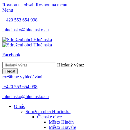
Rovnou na obsah
Rovnou na menu
Menu
+420 553 654 998
hlucinsko@hlucinsko.eu
Facebook
Hledaný výraz
Hledat
rozšířené vyhledávání
+420 553 654 998
hlucinsko@hlucinsko.eu
O nás
Sdružení obcí Hlučínska
Členské obce
Město Hlučín
Město Kravaře