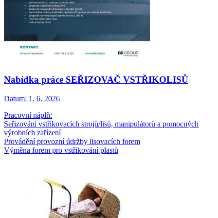
Nabídka práce SEŘIZOVAČ VSTŘIKOLISŮ
Datum:
1. 6. 2026
Pracovní náplň:
Seřizování vstřikovacích strojů/lisů, manipulátorů a pomocných
výrobních zařízení
Provádění provozní údržby lisovacích forem
Výměna forem pro vstřikování plastů