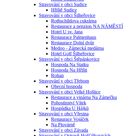
Stravování v obci Sudice
Hřiště Sudice
Stravování v obci Šilheřovice
Rothschildova cukrárna
Restaurace a penzion NA NÁMĚSTÍ
Hotel U sv. Jana
Restaurace Palmenhaus
Restaurace Dolní dvůr
Medoo - Zámecká medárna
Hotel Golf Šilheřovice
Stravování v obci Štěpánkovice
Hospoda Na Statku
Hospoda Na Hřišti
Rohan
Stravování v obci Třebom
Obecní hospoda
Stravování v obci Velké Hoštice
Restaurace a vinárna Na Zámečku
Pohostinství Vítek
Hospůdka U Hájků
Stravování v obci Vřesina
Restaurace Vojáček
Na Plovárně
Stravování v obci Závada
Stravování v Ostravě-Hošťálkovicích