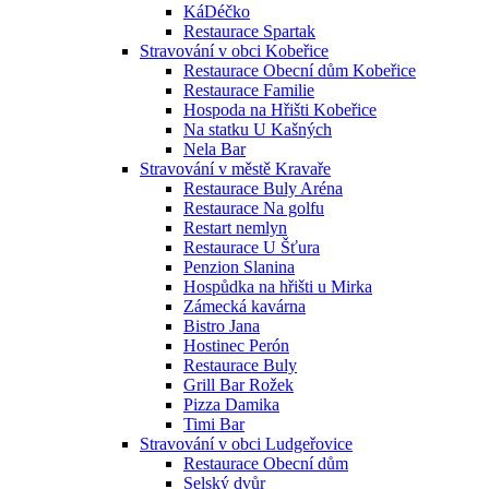
KáDéčko
Restaurace Spartak
Stravování v obci Kobeřice
Restaurace Obecní dům Kobeřice
Restaurace Familie
Hospoda na Hřišti Kobeřice
Na statku U Kašných
Nela Bar
Stravování v městě Kravaře
Restaurace Buly Aréna
Restaurace Na golfu
Restart nemlyn
Restaurace U Šťura
Penzion Slanina
Hospůdka na hřišti u Mirka
Zámecká kavárna
Bistro Jana
Hostinec Perón
Restaurace Buly
Grill Bar Rožek
Pizza Damika
Timi Bar
Stravování v obci Ludgeřovice
Restaurace Obecní dům
Selský dvůr