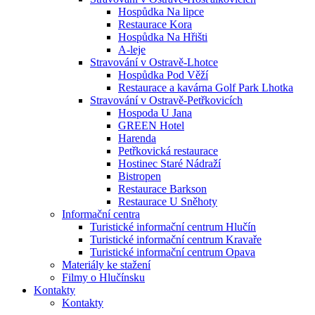
Hospůdka Na lipce
Restaurace Kora
Hospůdka Na Hřišti
A-leje
Stravování v Ostravě-Lhotce
Hospůdka Pod Věží
Restaurace a kavárna Golf Park Lhotka
Stravování v Ostravě-Petřkovicích
Hospoda U Jana
GREEN Hotel
Harenda
Petřkovická restaurace
Hostinec Staré Nádraží
Bistropen
Restaurace Barkson
Restaurace U Sněhoty
Informační centra
Turistické informační centrum Hlučín
Turistické informační centrum Kravaře
Turistické informační centrum Opava
Materiály ke stažení
Filmy o Hlučínsku
Kontakty
Kontakty