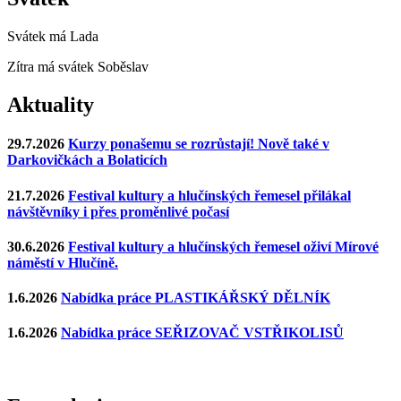
Svátek má
Lada
Zítra má svátek
Soběslav
Aktuality
29.7.2026
Kurzy ponašemu se rozrůstají! Nově také v
Darkovičkách a Bolaticích
21.7.2026
Festival kultury a hlučínských řemesel přilákal
návštěvníky i přes proměnlivé počasí
30.6.2026
Festival kultury a hlučínských řemesel oživí Mírové
náměstí v Hlučíně.
1.6.2026
Nabídka práce PLASTIKÁŘSKÝ DĚLNÍK
1.6.2026
Nabídka práce SEŘIZOVAČ VSTŘIKOLISŮ