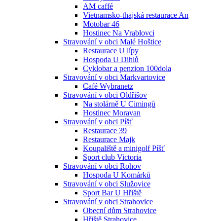
AM caffé
Vietnamsko-thajská restaurace An
Motobar 46
Hostinec Na Vrablovci
Stravování v obci Malé Hoštice
Restaurace U lípy
Hospoda U Dihlů
Cyklobar a penzion 100dola
Stravování v obci Markvartovice
Café Wybranetz
Stravování v obci Oldřišov
Na stolárně U Cimingů
Hostinec Moravan
Stravování v obci Píšť
Restaurace 39
Restaurace Majk
Koupaliště a minigolf Píšť
Sport club Victoria
Stravování v obci Rohov
Hospoda U Komárků
Stravování v obci Služovice
Sport Bar U Hřiště
Stravování v obci Strahovice
Obecní dům Strahovice
Hřiště Strahovice