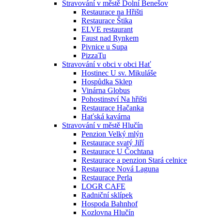
Stravování v městě Dolní Benešov
Restaurace na Hřišti
Restaurace Štika
ELVE restaurant
Faust nad Rynkem
Pivnice u Supa
PizzaTu
Stravování v obci v obci Hať
Hostinec U sv. Mikuláše
Hospůdka Sklep
Vinárna Globus
Pohostinství Na hřišti
Restaurace Hačanka
Haťská kavárna
Stravování v městě Hlučín
Penzion Velký mlýn
Restaurace svatý Jiří
Restaurace U Čochtana
Restaurace a penzion Stará celnice
Restaurace Nová Laguna
Restaurace Perla
LOGR CAFE
Radniční sklípek
Hospoda Bahnhof
Kozlovna Hlučín