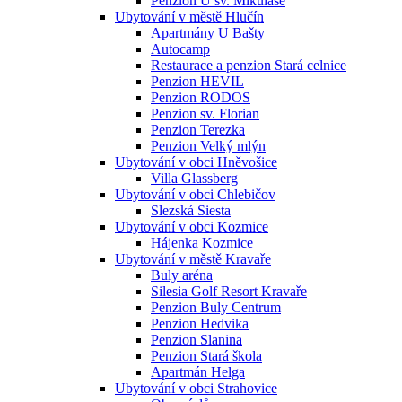
Penzion U sv. Mikuláše
Ubytování v městě Hlučín
Apartmány U Bašty
Autocamp
Restaurace a penzion Stará celnice
Penzion HEVIL
Penzion RODOS
Penzion sv. Florian
Penzion Terezka
Penzion Velký mlýn
Ubytování v obci Hněvošice
Villa Glassberg
Ubytování v obci Chlebičov
Slezská Siesta
Ubytování v obci Kozmice
Hájenka Kozmice
Ubytování v městě Kravaře
Buly aréna
Silesia Golf Resort Kravaře
Penzion Buly Centrum
Penzion Hedvika
Penzion Slanina
Penzion Stará škola
Apartmán Helga
Ubytování v obci Strahovice