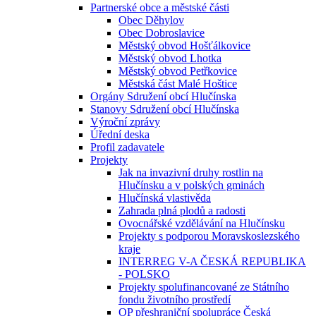
Partnerské obce a městské části
Obec Děhylov
Obec Dobroslavice
Městský obvod Hošťálkovice
Městský obvod Lhotka
Městský obvod Petřkovice
Městská část Malé Hoštice
Orgány Sdružení obcí Hlučínska
Stanovy Sdružení obcí Hlučínska
Výroční zprávy
Úřední deska
Profil zadavatele
Projekty
Jak na invazivní druhy rostlin na
Hlučínsku a v polských gminách
Hlučínská vlastivěda
Zahrada plná plodů a radosti
Ovocnářské vzdělávání na Hlučínsku
Projekty s podporou Moravskoslezského
kraje
INTERREG V-A ČESKÁ REPUBLIKA
- POLSKO
Projekty spolufinancované ze Státního
fondu životního prostředí
OP přeshraniční spolupráce Česká