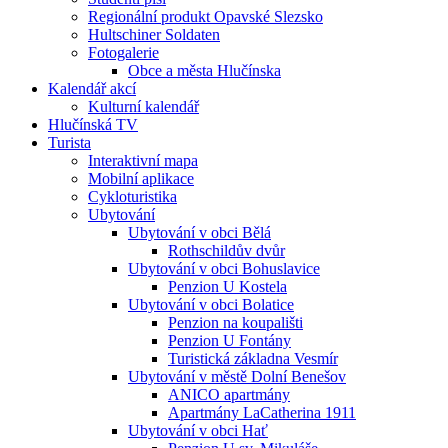
Regionální produkt Opavské Slezsko
Hultschiner Soldaten
Fotogalerie
Obce a města Hlučínska
Kalendář akcí
Kulturní kalendář
Hlučínská TV
Turista
Interaktivní mapa
Mobilní aplikace
Cykloturistika
Ubytování
Ubytování v obci Bělá
Rothschildův dvůr
Ubytování v obci Bohuslavice
Penzion U Kostela
Ubytování v obci Bolatice
Penzion na koupališti
Penzion U Fontány
Turistická základna Vesmír
Ubytování v městě Dolní Benešov
ANICO apartmány
Apartmány LaCatherina 1911
Ubytování v obci Hať