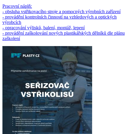
Pracovní náplň:
- obsluha vstřikovacího stroje a pomocných výrobních zařízení
- provádění kontrolních činností na vzhledových a optických
výrobcích
- opracování výlisků, balení, montáž, lepení
- provádění zaškolování nových plastikářských dělníků dle plánu
zaškolení