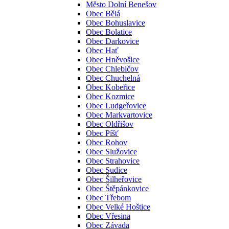
Město Dolní Benešov
Obec Bělá
Obec Bohuslavice
Obec Bolatice
Obec Darkovice
Obec Hať
Obec Hněvošice
Obec Chlebičov
Obec Chuchelná
Obec Kobeřice
Obec Kozmice
Obec Ludgeřovice
Obec Markvartovice
Obec Oldřišov
Obec Píšť
Obec Rohov
Obec Služovice
Obec Strahovice
Obec Sudice
Obec Šilheřovice
Obec Štěpánkovice
Obec Třebom
Obec Velké Hoštice
Obec Vřesina
Obec Závada