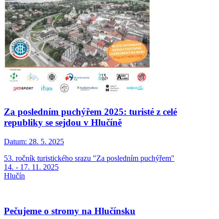
Za posledním puchýřem 2025: turisté z celé
republiky se sejdou v Hlučíně
Datum:
28. 5. 2025
53. ročník turistického srazu "Za posledním puchýřem"
14. - 17. 11. 2025
Hlučín
Pečujeme o stromy na Hlučínsku