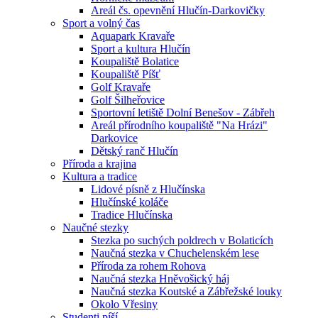
Areál čs. opevnění Hlučín-Darkovičky
Sport a volný čas
Aquapark Kravaře
Sport a kultura Hlučín
Koupaliště Bolatice
Koupaliště Píšť
Golf Kravaře
Golf Šilheřovice
Sportovní letiště Dolní Benešov - Zábřeh
Areál přírodního koupaliště "Na Hrázi"
Darkovice
Dětský ranč Hlučín
Příroda a krajina
Kultura a tradice
Lidové písně z Hlučínska
Hlučínské koláče
Tradice Hlučínska
Naučné stezky
Stezka po suchých poldrech v Bolaticích
Naučná stezka v Chuchelenském lese
Příroda za rohem Rohova
Naučná stezka Hněvošický háj
Naučná stezka Koutské a Zábřežské louky
Okolo Vřesiny
Studenti píší