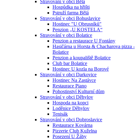
Stravování v obci Bělá
Hospůdka na hřišti
Pstruží farma Bělá
Stravování v obci Bohuslavice
Hostinec "U Obrusníků"
Penzion „U KOSTELA“
Stravování v obci Bolatice
Penzion a restaurace U Fontány
Hasičárna u Horsta & Chacharova pizza -
Bolatice
Penzion a koupaliště Bolatice
Club bar Bolatice
Hostinec U kozla na Borové
Stravování v obci Darkovice
Hostinec Na Zastávce
Restaurace Piano
Pohostinství Kulturní dům
Stravování v obci Děhylov
Hospoda na kopci
Loděnice Děhylov
Tenisák
Stravování v obci Dobroslavice
Restaurace Kovárna
Pizzerie Club Kuželna
Posezení U Žáby