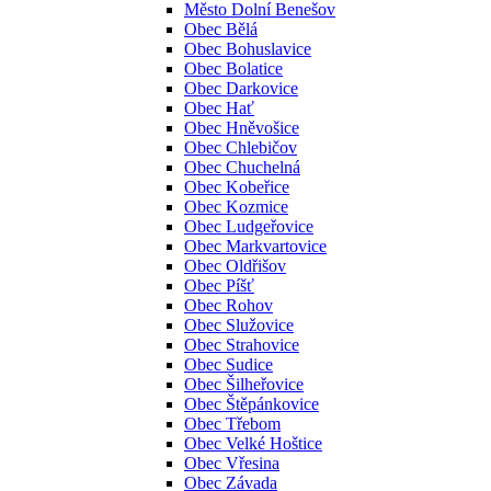
Město Dolní Benešov
Obec Bělá
Obec Bohuslavice
Obec Bolatice
Obec Darkovice
Obec Hať
Obec Hněvošice
Obec Chlebičov
Obec Chuchelná
Obec Kobeřice
Obec Kozmice
Obec Ludgeřovice
Obec Markvartovice
Obec Oldřišov
Obec Píšť
Obec Rohov
Obec Služovice
Obec Strahovice
Obec Sudice
Obec Šilheřovice
Obec Štěpánkovice
Obec Třebom
Obec Velké Hoštice
Obec Vřesina
Obec Závada