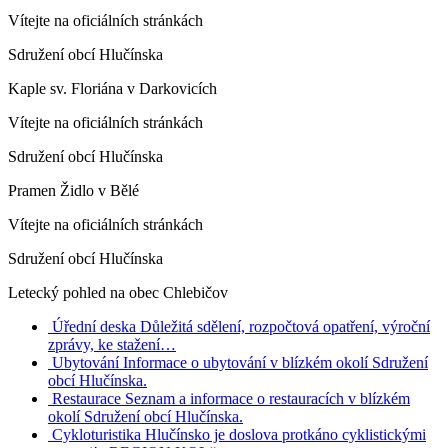
Vítejte na oficiálních stránkách
Sdružení obcí Hlučínska
Kaple sv. Floriána v Darkovicích
Vítejte na oficiálních stránkách
Sdružení obcí Hlučínska
Pramen Židlo v Bělé
Vítejte na oficiálních stránkách
Sdružení obcí Hlučínska
Letecký pohled na obec Chlebičov
Úřední deska
Důležitá sdělení, rozpočtová opatření, výroční
zprávy, ke stažení…
Ubytování
Informace o ubytování v blízkém okolí Sdružení
obcí Hlučínska.
Restaurace
Seznam a informace o restauracích v blízkém
okolí Sdružení obcí Hlučínska.
Cykloturistika
Hlučínsko je doslova protkáno cyklistickými