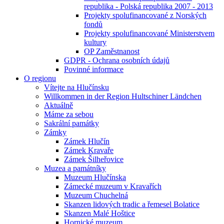
republika - Polská republika 2007 - 2013
Projekty spolufinancované z Norských
fondů
Projekty spolufinancované Ministerstvem
kultury
OP Zaměstnanost
GDPR - Ochrana osobních údajů
Povinné informace
O regionu
Vítejte na Hlučínsku
Willkommen in der Region Hultschiner Ländchen
Aktuálně
Máme za sebou
Sakrální památky
Zámky
Zámek Hlučín
Zámek Kravaře
Zámek Šilheřovice
Muzea a památníky
Muzeum Hlučínska
Zámecké muzeum v Kravařích
Muzeum Chuchelná
Skanzen lidových tradic a řemesel Bolatice
Skanzen Malé Hoštice
Hornické muzeum