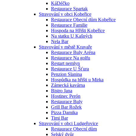
KáDéčko
Restaurace Spartak
Stravování v obci Kobeřice
Restaurace Obecní dům Kobeřice
Restaurace Familie
Hospoda na Hřišti Kobeřice
Na statku U Kašných
Nela Bar
Stravování v městě Kravaře
Restaurace Buly Aréna
Restaurace Na golfu
Restart nemlyn
Restaurace U Šťura
Penzion Slanina
Hospůdka na hřišti u Mirka
Zámecká kavárna
Bistro Jana
Hostinec Perón
Restaurace Buly
Grill Bar Rožek
Pizza Damika
Timi Bar
Stravování v obci Ludgeřovice
Restaurace Obecní dům
Selský dvůr