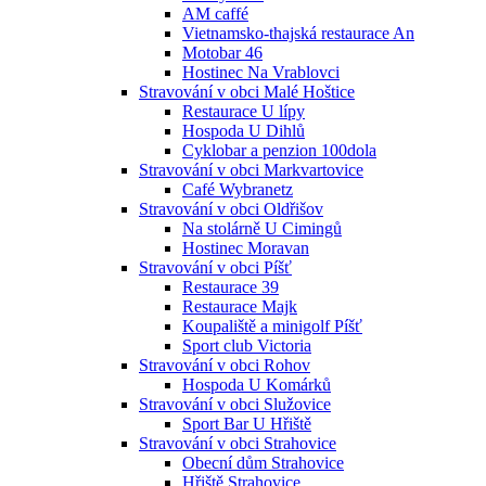
AM caffé
Vietnamsko-thajská restaurace An
Motobar 46
Hostinec Na Vrablovci
Stravování v obci Malé Hoštice
Restaurace U lípy
Hospoda U Dihlů
Cyklobar a penzion 100dola
Stravování v obci Markvartovice
Café Wybranetz
Stravování v obci Oldřišov
Na stolárně U Cimingů
Hostinec Moravan
Stravování v obci Píšť
Restaurace 39
Restaurace Majk
Koupaliště a minigolf Píšť
Sport club Victoria
Stravování v obci Rohov
Hospoda U Komárků
Stravování v obci Služovice
Sport Bar U Hřiště
Stravování v obci Strahovice
Obecní dům Strahovice
Hřiště Strahovice