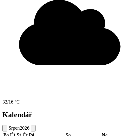
32/16 °C
Kalendář
Srpen
2026
Po
Út
St
Čt
Pá
So
Ne