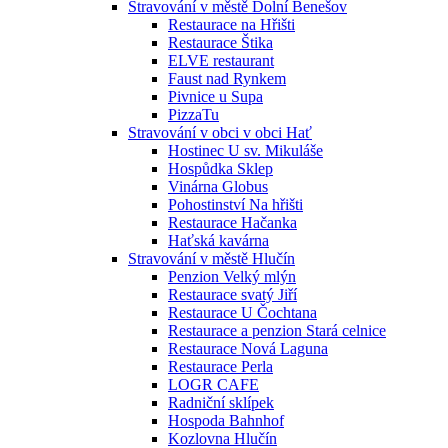
Stravování v městě Dolní Benešov
Restaurace na Hřišti
Restaurace Štika
ELVE restaurant
Faust nad Rynkem
Pivnice u Supa
PizzaTu
Stravování v obci v obci Hať
Hostinec U sv. Mikuláše
Hospůdka Sklep
Vinárna Globus
Pohostinství Na hřišti
Restaurace Hačanka
Haťská kavárna
Stravování v městě Hlučín
Penzion Velký mlýn
Restaurace svatý Jiří
Restaurace U Čochtana
Restaurace a penzion Stará celnice
Restaurace Nová Laguna
Restaurace Perla
LOGR CAFE
Radniční sklípek
Hospoda Bahnhof
Kozlovna Hlučín