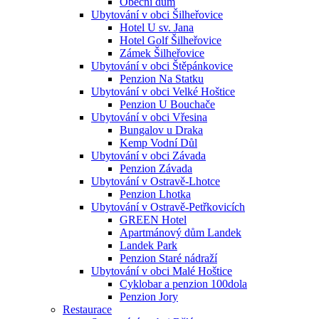
Obecní dům
Ubytování v obci Šilheřovice
Hotel U sv. Jana
Hotel Golf Šilheřovice
Zámek Šilheřovice
Ubytování v obci Štěpánkovice
Penzion Na Statku
Ubytování v obci Velké Hoštice
Penzion U Bouchače
Ubytování v obci Vřesina
Bungalov u Draka
Kemp Vodní Důl
Ubytování v obci Závada
Penzion Závada
Ubytování v Ostravě-Lhotce
Penzion Lhotka
Ubytování v Ostravě-Petřkovicích
GREEN Hotel
Apartmánový dům Landek
Landek Park
Penzion Staré nádraží
Ubytování v obci Malé Hoštice
Cyklobar a penzion 100dola
Penzion Jory
Restaurace