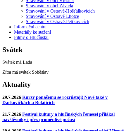
Stravování v obci Vřesina
Stravování v obci Závada
Stravování v Ostravě-Hošťálkovicích
Stravování v Ostravě-Lhotce
Stravování v Ostravě-Petřkovicích
Informační centra
Materiály ke stažení
Filmy o Hlučínsku
Svátek
Svátek má
Lada
Zítra má svátek
Soběslav
Aktuality
29.7.2026
Kurzy ponašemu se rozrůstají! Nově také v
Darkovičkách a Bolaticích
21.7.2026
Festival kultury a hlučínských řemesel přilákal
návštěvníky i přes proměnlivé počasí
30.6.2026
Festival kultury a hlučínských řemesel oživí Mírové