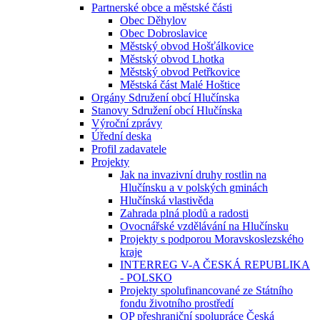
Partnerské obce a městské části
Obec Děhylov
Obec Dobroslavice
Městský obvod Hošťálkovice
Městský obvod Lhotka
Městský obvod Petřkovice
Městská část Malé Hoštice
Orgány Sdružení obcí Hlučínska
Stanovy Sdružení obcí Hlučínska
Výroční zprávy
Úřední deska
Profil zadavatele
Projekty
Jak na invazivní druhy rostlin na
Hlučínsku a v polských gminách
Hlučínská vlastivěda
Zahrada plná plodů a radosti
Ovocnářské vzdělávání na Hlučínsku
Projekty s podporou Moravskoslezského
kraje
INTERREG V-A ČESKÁ REPUBLIKA
- POLSKO
Projekty spolufinancované ze Státního
fondu životního prostředí
OP přeshraniční spolupráce Česká