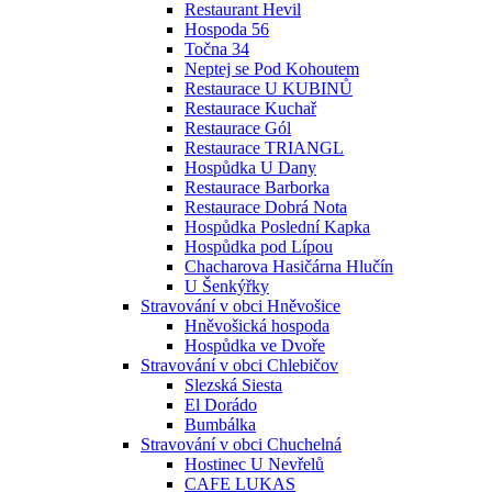
Restaurant Hevil
Hospoda 56
Točna 34
Neptej se Pod Kohoutem
Restaurace U KUBINŮ
Restaurace Kuchař
Restaurace Gól
Restaurace TRIANGL
Hospůdka U Dany
Restaurace Barborka
Restaurace Dobrá Nota
Hospůdka Poslední Kapka
Hospůdka pod Lípou
Chacharova Hasičárna Hlučín
U Šenkýřky
Stravování v obci Hněvošice
Hněvošická hospoda
Hospůdka ve Dvoře
Stravování v obci Chlebičov
Slezská Siesta
El Dorádo
Bumbálka
Stravování v obci Chuchelná
Hostinec U Nevřelů
CAFE LUKAS