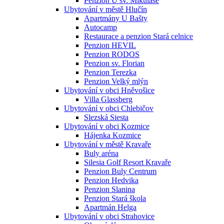
Penzion U sv. Mikuláše
Ubytování v městě Hlučín
Apartmány U Bašty
Autocamp
Restaurace a penzion Stará celnice
Penzion HEVIL
Penzion RODOS
Penzion sv. Florian
Penzion Terezka
Penzion Velký mlýn
Ubytování v obci Hněvošice
Villa Glassberg
Ubytování v obci Chlebičov
Slezská Siesta
Ubytování v obci Kozmice
Hájenka Kozmice
Ubytování v městě Kravaře
Buly aréna
Silesia Golf Resort Kravaře
Penzion Buly Centrum
Penzion Hedvika
Penzion Slanina
Penzion Stará škola
Apartmán Helga
Ubytování v obci Strahovice