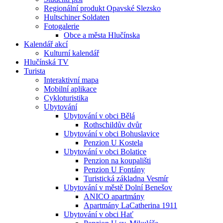
Regionální produkt Opavské Slezsko
Hultschiner Soldaten
Fotogalerie
Obce a města Hlučínska
Kalendář akcí
Kulturní kalendář
Hlučínská TV
Turista
Interaktivní mapa
Mobilní aplikace
Cykloturistika
Ubytování
Ubytování v obci Bělá
Rothschildův dvůr
Ubytování v obci Bohuslavice
Penzion U Kostela
Ubytování v obci Bolatice
Penzion na koupališti
Penzion U Fontány
Turistická základna Vesmír
Ubytování v městě Dolní Benešov
ANICO apartmány
Apartmány LaCatherina 1911
Ubytování v obci Hať