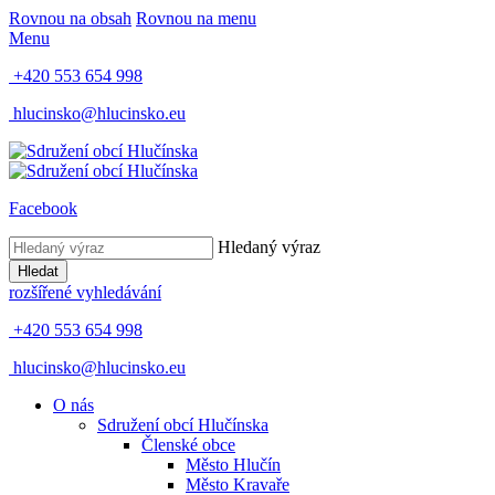
Rovnou na obsah
Rovnou na menu
Menu
+420 553 654 998
hlucinsko@hlucinsko.eu
Facebook
Hledaný výraz
Hledat
rozšířené vyhledávání
+420 553 654 998
hlucinsko@hlucinsko.eu
O nás
Sdružení obcí Hlučínska
Členské obce
Město Hlučín
Město Kravaře