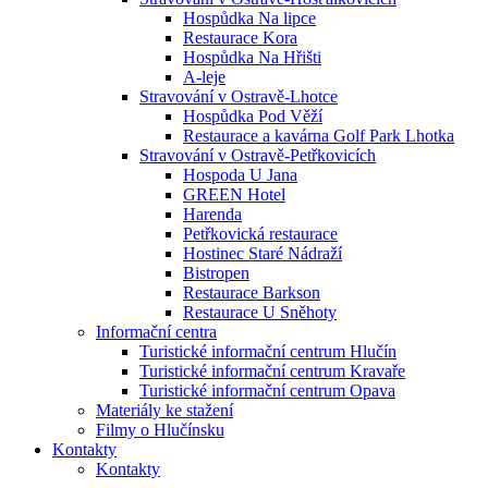
Hospůdka Na lipce
Restaurace Kora
Hospůdka Na Hřišti
A-leje
Stravování v Ostravě-Lhotce
Hospůdka Pod Věží
Restaurace a kavárna Golf Park Lhotka
Stravování v Ostravě-Petřkovicích
Hospoda U Jana
GREEN Hotel
Harenda
Petřkovická restaurace
Hostinec Staré Nádraží
Bistropen
Restaurace Barkson
Restaurace U Sněhoty
Informační centra
Turistické informační centrum Hlučín
Turistické informační centrum Kravaře
Turistické informační centrum Opava
Materiály ke stažení
Filmy o Hlučínsku
Kontakty
Kontakty