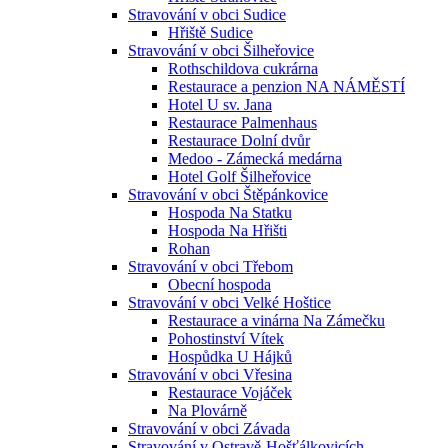
Stravování v obci Sudice
Hřiště Sudice
Stravování v obci Šilheřovice
Rothschildova cukrárna
Restaurace a penzion NA NÁMĚSTÍ
Hotel U sv. Jana
Restaurace Palmenhaus
Restaurace Dolní dvůr
Medoo - Zámecká medárna
Hotel Golf Šilheřovice
Stravování v obci Štěpánkovice
Hospoda Na Statku
Hospoda Na Hřišti
Rohan
Stravování v obci Třebom
Obecní hospoda
Stravování v obci Velké Hoštice
Restaurace a vinárna Na Zámečku
Pohostinství Vítek
Hospůdka U Hájků
Stravování v obci Vřesina
Restaurace Vojáček
Na Plovárně
Stravování v obci Závada
Stravování v Ostravě-Hošťálkovicích