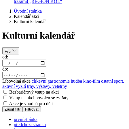
trasami! „REGION KOL“
Úvodní stránka
Kalendář akcí
Kulturní kalendář
Kulturní kalendář
Filtr
od:
do:
Libovolná akce
církevní
gastronomie
hudba
kino-film
ostatní
sport,
aktivní vyžití
trhy, výstavy, veletrhy
Bezbariérový vstup na akci
Vstup na akci povolen se zvířaty
Akce je vhodná pro děti
Zrušit filtr
Filtrovat
první stránka
předchozí stránka