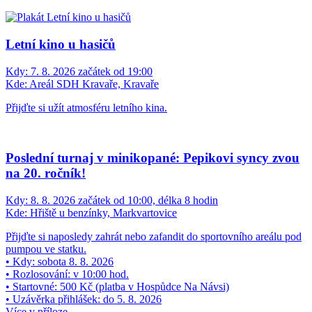
Kde:
Kozmice
Turnaj "ulic" ve fotbálku (umělá tráva víceúčelové hřiště)
Přátelské utkaní - Šilheřovice: Petřkovice
Kdy:
7. 8. 2026 začátek od 17:30
Kde:
Fotbalové hřiště, Šilheřovice
V pátek 7.8. se od 17:30 uskuteční na fotbalovém hřišti v
Šilheřovicích přátelské utkání mezi týmy TJ Sokol Šilheřovice a FC
Odra Petřkovice. Srdečně zvou pořadatelé.