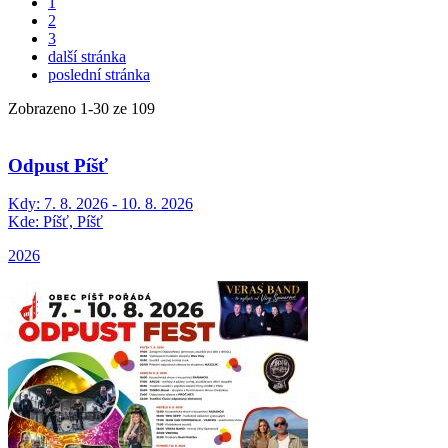
1
2
3
další stránka
poslední stránka
Zobrazeno
1
-
30
ze 109
Odpust Píšť
Kdy:
7. 8. 2026 - 10. 8. 2026
Kde:
Píšť, Píšť
2026