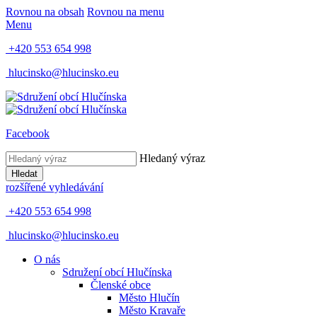
Rovnou na obsah
Rovnou na menu
Menu
+420 553 654 998
hlucinsko@hlucinsko.eu
Facebook
Hledaný výraz
Hledat
rozšířené vyhledávání
+420 553 654 998
hlucinsko@hlucinsko.eu
O nás
Sdružení obcí Hlučínska
Členské obce
Město Hlučín
Město Kravaře