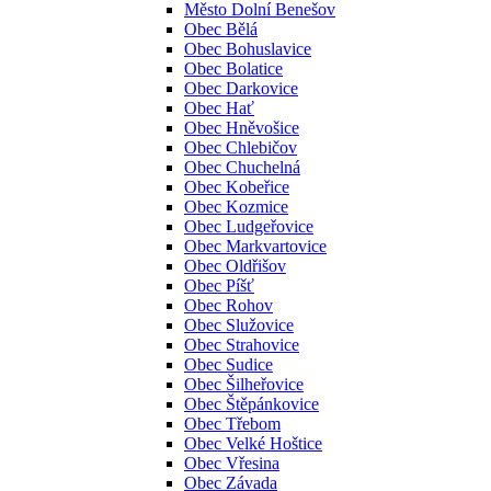
Město Dolní Benešov
Obec Bělá
Obec Bohuslavice
Obec Bolatice
Obec Darkovice
Obec Hať
Obec Hněvošice
Obec Chlebičov
Obec Chuchelná
Obec Kobeřice
Obec Kozmice
Obec Ludgeřovice
Obec Markvartovice
Obec Oldřišov
Obec Píšť
Obec Rohov
Obec Služovice
Obec Strahovice
Obec Sudice
Obec Šilheřovice
Obec Štěpánkovice
Obec Třebom
Obec Velké Hoštice
Obec Vřesina
Obec Závada