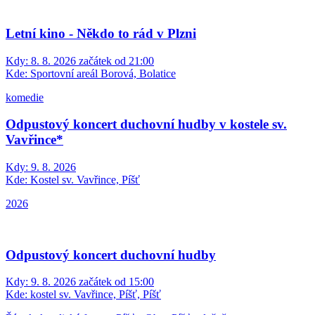
Zveme všechny milovníky pořádné rockové muziky na Retro Rock
Karneval, který se uskuteční v sobotu 8. srpna 2026 v centru obce
Markvartovice.
Hudební večer s kapelou KDESI COSI
Kdy:
8. 8. 2026 začátek od 19:00
Kde:
Šilheřovice, Šilheřovice
8.8.2026
Letní kino
Kdy:
8. 8. 2026 začátek od 20:00, délka 120 minut
Kde:
Tradiční letní akce, letos v areálu TJ SOKOL Štěpánkovice.
Občerstvení zajištěno.