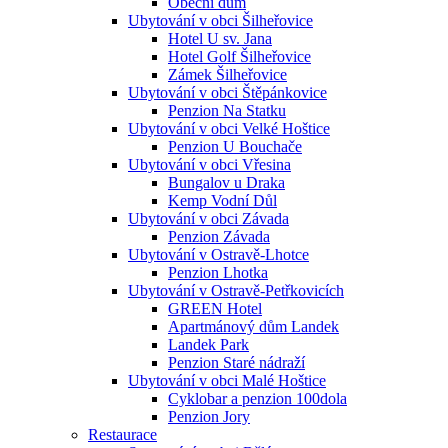
Obecní dům
Ubytování v obci Šilheřovice
Hotel U sv. Jana
Hotel Golf Šilheřovice
Zámek Šilheřovice
Ubytování v obci Štěpánkovice
Penzion Na Statku
Ubytování v obci Velké Hoštice
Penzion U Bouchače
Ubytování v obci Vřesina
Bungalov u Draka
Kemp Vodní Důl
Ubytování v obci Závada
Penzion Závada
Ubytování v Ostravě-Lhotce
Penzion Lhotka
Ubytování v Ostravě-Petřkovicích
GREEN Hotel
Apartmánový dům Landek
Landek Park
Penzion Staré nádraží
Ubytování v obci Malé Hoštice
Cyklobar a penzion 100dola
Penzion Jory
Restaurace