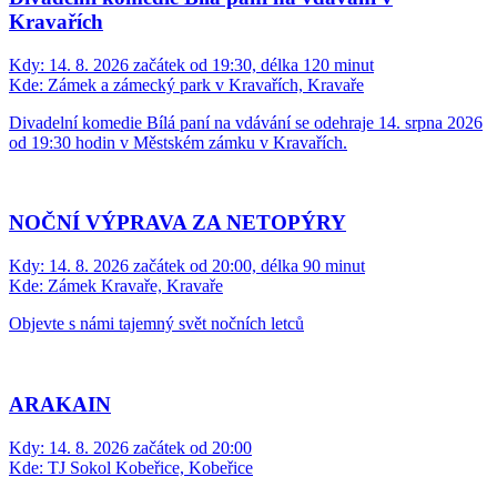
Kobeřický odpust 2026
Kdy:
13. 8. 2026 - 16. 8. 2026 začátek od 21:00
Kde:
TJ Sokol Kobeřice, Kobeřice
Srdečně vás zveme na tradiční Kobeřický odpust, který opět
nabídne bohatý program pro všechny generace.
Letos je navíc výjimečný. Obec Kobeřice slaví krásných 790 let!
Letní kino
Kdy:
13. 8. 2026 začátek od 21:00
Kde:
TJ Sokol Kobeřice, Kobeřice
Obec Kobeřice vás zve na promítání česko-slovenské filmové
komedie ŠVIHÁCI.
Divadelní komedie Bílá paní na vdávání v
Kravařích