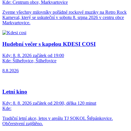
Myslivecké odpoledne
Kdy:
8. 8. 2026 začátek od 12:00, délka 8 hodin
Kde:
areál u myslivecké chaty Ostříž, Ludgeřovice
8. srpna od 12 hodin v areálu myslivecké chaty Ostříž na Vrablovci
Veteran cup
Kdy:
8. 8. 2026 začátek od 14:00
Kde:
Areál SDH Kravaře, Kravaře
Soutěže, jídlo, zábava. To je Veteran cup 2026.
Retro Rock Karneval
Kdy:
8. 8. 2026 začátek od 18:00
Kde:
Centrum obce, Markvartovice