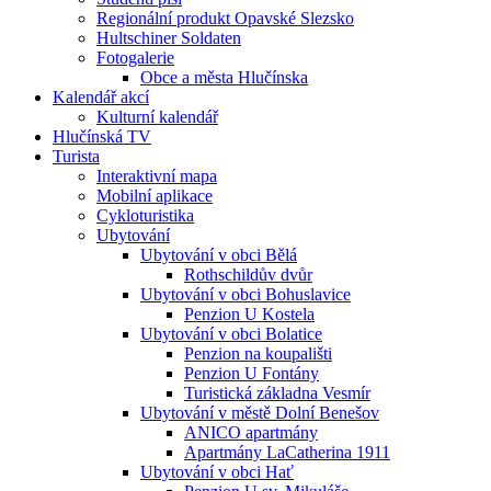
Regionální produkt Opavské Slezsko
Hultschiner Soldaten
Fotogalerie
Obce a města Hlučínska
Kalendář akcí
Kulturní kalendář
Hlučínská TV
Turista
Interaktivní mapa
Mobilní aplikace
Cykloturistika
Ubytování
Ubytování v obci Bělá
Rothschildův dvůr
Ubytování v obci Bohuslavice
Penzion U Kostela
Ubytování v obci Bolatice
Penzion na koupališti
Penzion U Fontány
Turistická základna Vesmír
Ubytování v městě Dolní Benešov
ANICO apartmány
Apartmány LaCatherina 1911
Ubytování v obci Hať