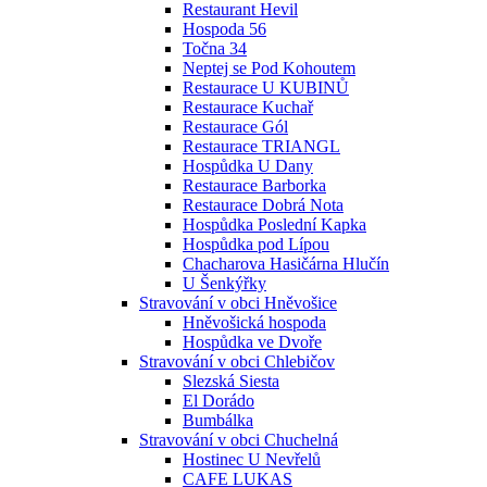
Restaurant Hevil
Hospoda 56
Točna 34
Neptej se Pod Kohoutem
Restaurace U KUBINŮ
Restaurace Kuchař
Restaurace Gól
Restaurace TRIANGL
Hospůdka U Dany
Restaurace Barborka
Restaurace Dobrá Nota
Hospůdka Poslední Kapka
Hospůdka pod Lípou
Chacharova Hasičárna Hlučín
U Šenkýřky
Stravování v obci Hněvošice
Hněvošická hospoda
Hospůdka ve Dvoře
Stravování v obci Chlebičov
Slezská Siesta
El Dorádo
Bumbálka
Stravování v obci Chuchelná
Hostinec U Nevřelů
CAFE LUKAS