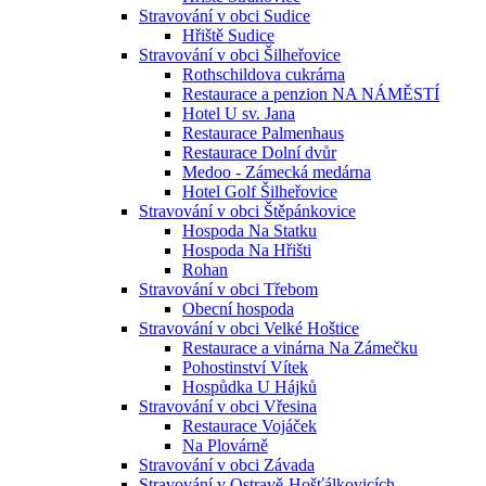
Stravování v obci Sudice
Hřiště Sudice
Stravování v obci Šilheřovice
Rothschildova cukrárna
Restaurace a penzion NA NÁMĚSTÍ
Hotel U sv. Jana
Restaurace Palmenhaus
Restaurace Dolní dvůr
Medoo - Zámecká medárna
Hotel Golf Šilheřovice
Stravování v obci Štěpánkovice
Hospoda Na Statku
Hospoda Na Hřišti
Rohan
Stravování v obci Třebom
Obecní hospoda
Stravování v obci Velké Hoštice
Restaurace a vinárna Na Zámečku
Pohostinství Vítek
Hospůdka U Hájků
Stravování v obci Vřesina
Restaurace Vojáček
Na Plovárně
Stravování v obci Závada
Stravování v Ostravě-Hošťálkovicích