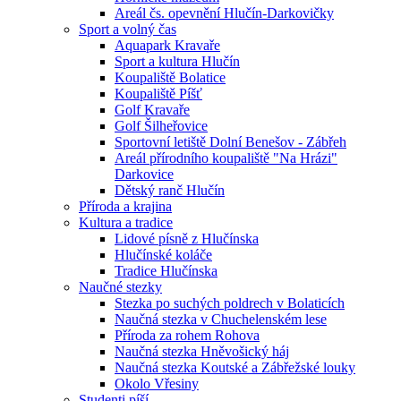
Areál čs. opevnění Hlučín-Darkovičky
Sport a volný čas
Aquapark Kravaře
Sport a kultura Hlučín
Koupaliště Bolatice
Koupaliště Píšť
Golf Kravaře
Golf Šilheřovice
Sportovní letiště Dolní Benešov - Zábřeh
Areál přírodního koupaliště "Na Hrázi"
Darkovice
Dětský ranč Hlučín
Příroda a krajina
Kultura a tradice
Lidové písně z Hlučínska
Hlučínské koláče
Tradice Hlučínska
Naučné stezky
Stezka po suchých poldrech v Bolaticích
Naučná stezka v Chuchelenském lese
Příroda za rohem Rohova
Naučná stezka Hněvošický háj
Naučná stezka Koutské a Zábřežské louky
Okolo Vřesiny
Studenti píší