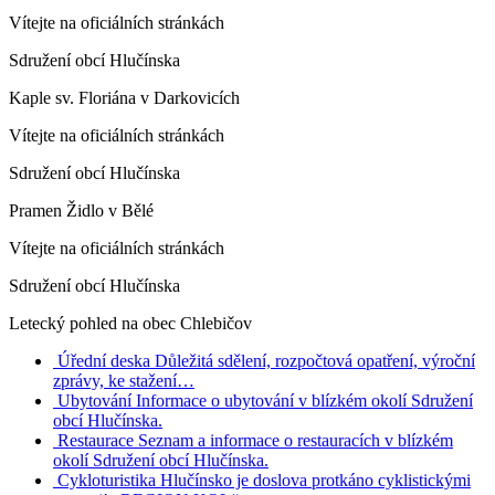
Vítejte na oficiálních stránkách
Sdružení obcí Hlučínska
Kaple sv. Floriána v Darkovicích
Vítejte na oficiálních stránkách
Sdružení obcí Hlučínska
Pramen Židlo v Bělé
Vítejte na oficiálních stránkách
Sdružení obcí Hlučínska
Letecký pohled na obec Chlebičov
Úřední deska
Důležitá sdělení, rozpočtová opatření, výroční
zprávy, ke stažení…
Ubytování
Informace o ubytování v blízkém okolí Sdružení
obcí Hlučínska.
Restaurace
Seznam a informace o restauracích v blízkém
okolí Sdružení obcí Hlučínska.
Cykloturistika
Hlučínsko je doslova protkáno cyklistickými