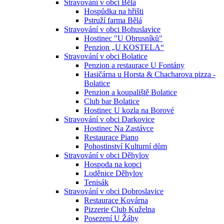
Stravování v obci Bělá
Hospůdka na hřišti
Pstruží farma Bělá
Stravování v obci Bohuslavice
Hostinec "U Obrusníků"
Penzion „U KOSTELA“
Stravování v obci Bolatice
Penzion a restaurace U Fontány
Hasičárna u Horsta & Chacharova pizza -
Bolatice
Penzion a koupaliště Bolatice
Club bar Bolatice
Hostinec U kozla na Borové
Stravování v obci Darkovice
Hostinec Na Zastávce
Restaurace Piano
Pohostinství Kulturní dům
Stravování v obci Děhylov
Hospoda na kopci
Loděnice Děhylov
Tenisák
Stravování v obci Dobroslavice
Restaurace Kovárna
Pizzerie Club Kuželna
Posezení U Žáby