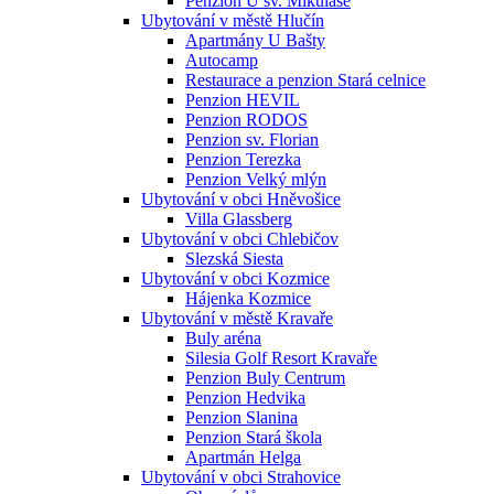
Penzion U sv. Mikuláše
Ubytování v městě Hlučín
Apartmány U Bašty
Autocamp
Restaurace a penzion Stará celnice
Penzion HEVIL
Penzion RODOS
Penzion sv. Florian
Penzion Terezka
Penzion Velký mlýn
Ubytování v obci Hněvošice
Villa Glassberg
Ubytování v obci Chlebičov
Slezská Siesta
Ubytování v obci Kozmice
Hájenka Kozmice
Ubytování v městě Kravaře
Buly aréna
Silesia Golf Resort Kravaře
Penzion Buly Centrum
Penzion Hedvika
Penzion Slanina
Penzion Stará škola
Apartmán Helga
Ubytování v obci Strahovice