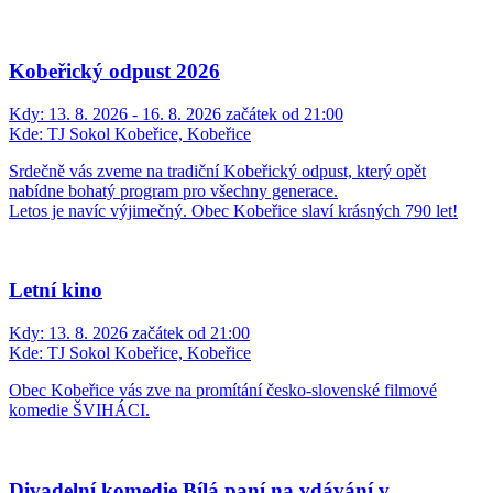
hodin v kostele sv. Vavřince v Píšti.
Stanový tábor
Kdy:
2. 8. 2026 - 7. 8. 2026 začátek od 16:00
Kde:
Areál hasičské zbrojnice, Chlebičov
Tradiční chlebičovský dětský tábor tentokrát na téma "Cesta kolem
světa" od 2. 8. do 7. 8. 2026
Hravé léto v knihovně
Kdy:
13. 8. 2026 začátek od 09:30
Kde:
Knihovna Chuchelná, Chuchelná
Knihovna Chuchelná zve rodiče a děti na letní hrátky ve čtvrtek
13.8. od 9:30 do 11:30. Pro děti bude připraveno malé tvoření,
smyslová hra lovení rybiček a mušlí. Malé občerstvení zajištěno. S
sebou náhradní oblečení pro děti.