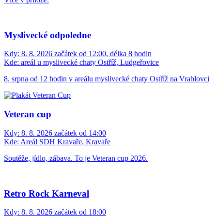
Letní kino u hasičů
Kdy:
7. 8. 2026 začátek od 19:00
Kde:
Areál SDH Kravaře, Kravaře
Přijďte si užít atmosféru letního kina.
Poslední turnaj v minikopané: Pepikovi syncy zvou
na 20. ročník!
Kdy:
8. 8. 2026 začátek od 10:00, délka 8 hodin
Kde:
Hřiště u benzínky, Markvartovice
Přijďte si naposledy zahrát nebo zafandit do sportovního areálu pod
pumpou ve statku.
• Kdy: sobota 8. 8. 2026
• Rozlosování: v 10:00 hod.
• Startovné: 500 Kč (platba v Hospůdce Na Návsi)
• Uzávěrka přihlášek: do 5. 8. 2026
Více v příloze.