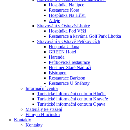
Hospůdka Na lipce
Restaurace Kora
Hospůdka Na Hřišti
A-leje
Stravování v Ostravě-Lhotce
Hospůdka Pod Věží
Restaurace a kavárna Golf Park Lhotka
Stravování v Ostravě-Petřkovicích
Hospoda U Jana
GREEN Hotel
Harenda
Petřkovická restaurace
Hostinec Staré Nádraží
Bistropen
Restaurace Barkson
Restaurace U Sněhoty
Informační centra
Turistické informační centrum Hlučín
Turistické informační centrum Kravaře
Turistické informační centrum Opava
Materiály ke stažení
Filmy o Hlučínsku
Kontakty
Kontakty