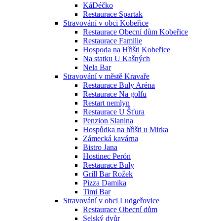
KáDéčko
Restaurace Spartak
Stravování v obci Kobeřice
Restaurace Obecní dům Kobeřice
Restaurace Familie
Hospoda na Hřišti Kobeřice
Na statku U Kašných
Nela Bar
Stravování v městě Kravaře
Restaurace Buly Aréna
Restaurace Na golfu
Restart nemlyn
Restaurace U Šťura
Penzion Slanina
Hospůdka na hřišti u Mirka
Zámecká kavárna
Bistro Jana
Hostinec Perón
Restaurace Buly
Grill Bar Rožek
Pizza Damika
Timi Bar
Stravování v obci Ludgeřovice
Restaurace Obecní dům
Selský dvůr