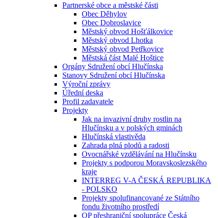
Partnerské obce a městské části
Obec Děhylov
Obec Dobroslavice
Městský obvod Hošťálkovice
Městský obvod Lhotka
Městský obvod Petřkovice
Městská část Malé Hoštice
Orgány Sdružení obcí Hlučínska
Stanovy Sdružení obcí Hlučínska
Výroční zprávy
Úřední deska
Profil zadavatele
Projekty
Jak na invazivní druhy rostlin na
Hlučínsku a v polských gminách
Hlučínská vlastivěda
Zahrada plná plodů a radosti
Ovocnářské vzdělávání na Hlučínsku
Projekty s podporou Moravskoslezského
kraje
INTERREG V-A ČESKÁ REPUBLIKA
- POLSKO
Projekty spolufinancované ze Státního
fondu životního prostředí
OP přeshraniční spolupráce Česká