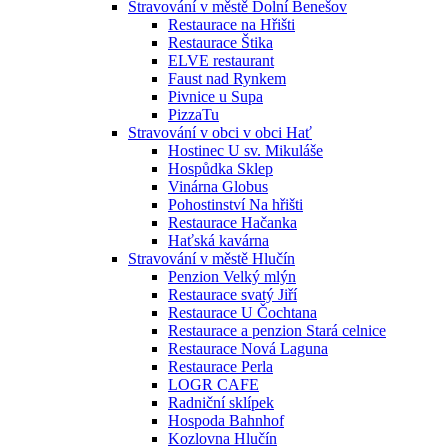
Stravování v městě Dolní Benešov
Restaurace na Hřišti
Restaurace Štika
ELVE restaurant
Faust nad Rynkem
Pivnice u Supa
PizzaTu
Stravování v obci v obci Hať
Hostinec U sv. Mikuláše
Hospůdka Sklep
Vinárna Globus
Pohostinství Na hřišti
Restaurace Hačanka
Haťská kavárna
Stravování v městě Hlučín
Penzion Velký mlýn
Restaurace svatý Jiří
Restaurace U Čochtana
Restaurace a penzion Stará celnice
Restaurace Nová Laguna
Restaurace Perla
LOGR CAFE
Radniční sklípek
Hospoda Bahnhof
Kozlovna Hlučín