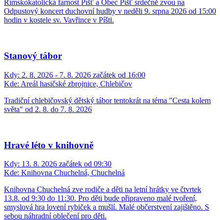
Letní kino - Někdo to rád v Plzni
Kdy:
8. 8. 2026 začátek od 21:00
Kde:
Sportovní areál Borová, Bolatice
komedie
Odpustový koncert duchovní hudby v kostele sv.
Vavřince*
Kdy:
9. 8. 2026
Kde:
Kostel sv. Vavřince, Píšť
2026
Odpustový koncert duchovní hudby
Kdy:
9. 8. 2026 začátek od 15:00
Kde:
kostel sv. Vavřince, Píšť, Píšť
Římskokatolická farnost Píšť a Obec Píšť srdečně zvou na
Odpustový koncert duchovní hudby v neděli 9. srpna 2026 od 15:00