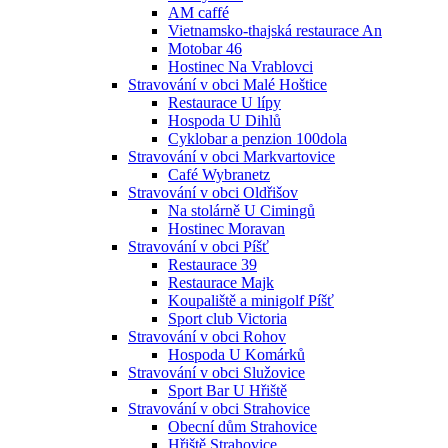
AM caffé
Vietnamsko-thajská restaurace An
Motobar 46
Hostinec Na Vrablovci
Stravování v obci Malé Hoštice
Restaurace U lípy
Hospoda U Dihlů
Cyklobar a penzion 100dola
Stravování v obci Markvartovice
Café Wybranetz
Stravování v obci Oldřišov
Na stolárně U Cimingů
Hostinec Moravan
Stravování v obci Píšť
Restaurace 39
Restaurace Majk
Koupaliště a minigolf Píšť
Sport club Victoria
Stravování v obci Rohov
Hospoda U Komárků
Stravování v obci Služovice
Sport Bar U Hřiště
Stravování v obci Strahovice
Obecní dům Strahovice
Hřiště Strahovice