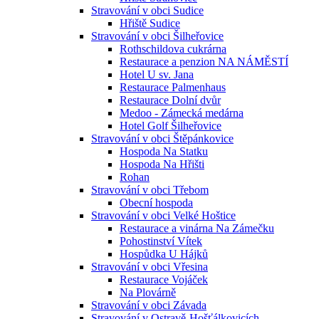
Stravování v obci Sudice
Hřiště Sudice
Stravování v obci Šilheřovice
Rothschildova cukrárna
Restaurace a penzion NA NÁMĚSTÍ
Hotel U sv. Jana
Restaurace Palmenhaus
Restaurace Dolní dvůr
Medoo - Zámecká medárna
Hotel Golf Šilheřovice
Stravování v obci Štěpánkovice
Hospoda Na Statku
Hospoda Na Hřišti
Rohan
Stravování v obci Třebom
Obecní hospoda
Stravování v obci Velké Hoštice
Restaurace a vinárna Na Zámečku
Pohostinství Vítek
Hospůdka U Hájků
Stravování v obci Vřesina
Restaurace Vojáček
Na Plovárně
Stravování v obci Závada
Stravování v Ostravě-Hošťálkovicích