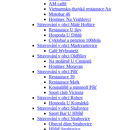
AM caffé
Vietnamsko-thajská restaurace An
Motobar 46
Hostinec Na Vrablovci
Stravování v obci Malé Hoštice
Restaurace U lípy
Hospoda U Dihlů
Cyklobar a penzion 100dola
Stravování v obci Markvartovice
Café Wybranetz
Stravování v obci Oldřišov
Na stolárně U Cimingů
Hostinec Moravan
Stravování v obci Píšť
Restaurace 39
Restaurace Majk
Koupaliště a minigolf Píšť
Sport club Victoria
Stravování v obci Rohov
Hospoda U Komárků
Stravování v obci Služovice
Sport Bar U Hřiště
Stravování v obci Strahovice
Obecní dům Strahovice
Hřiště Strahovice