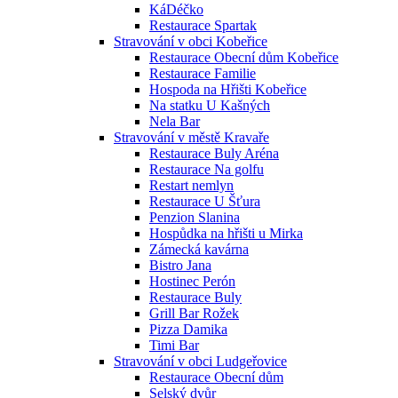
KáDéčko
Restaurace Spartak
Stravování v obci Kobeřice
Restaurace Obecní dům Kobeřice
Restaurace Familie
Hospoda na Hřišti Kobeřice
Na statku U Kašných
Nela Bar
Stravování v městě Kravaře
Restaurace Buly Aréna
Restaurace Na golfu
Restart nemlyn
Restaurace U Šťura
Penzion Slanina
Hospůdka na hřišti u Mirka
Zámecká kavárna
Bistro Jana
Hostinec Perón
Restaurace Buly
Grill Bar Rožek
Pizza Damika
Timi Bar
Stravování v obci Ludgeřovice
Restaurace Obecní dům
Selský dvůr