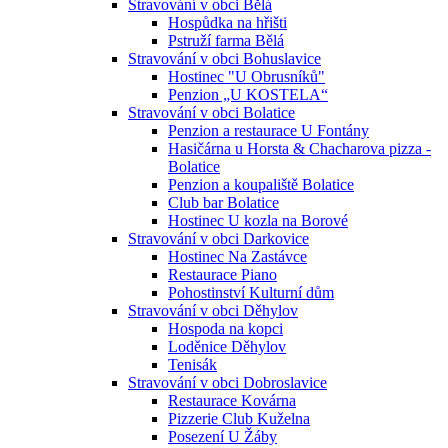
Stravování v obci Bělá
Hospůdka na hřišti
Pstruží farma Bělá
Stravování v obci Bohuslavice
Hostinec "U Obrusníků"
Penzion „U KOSTELA“
Stravování v obci Bolatice
Penzion a restaurace U Fontány
Hasičárna u Horsta & Chacharova pizza -
Bolatice
Penzion a koupaliště Bolatice
Club bar Bolatice
Hostinec U kozla na Borové
Stravování v obci Darkovice
Hostinec Na Zastávce
Restaurace Piano
Pohostinství Kulturní dům
Stravování v obci Děhylov
Hospoda na kopci
Loděnice Děhylov
Tenisák
Stravování v obci Dobroslavice
Restaurace Kovárna
Pizzerie Club Kuželna
Posezení U Žáby