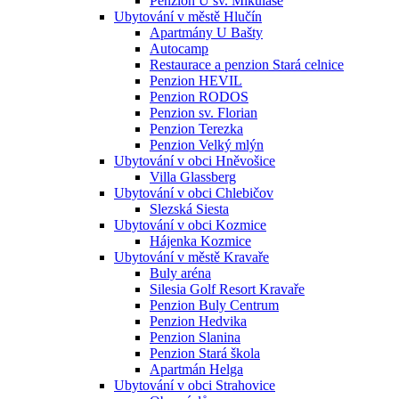
Penzion U sv. Mikuláše
Ubytování v městě Hlučín
Apartmány U Bašty
Autocamp
Restaurace a penzion Stará celnice
Penzion HEVIL
Penzion RODOS
Penzion sv. Florian
Penzion Terezka
Penzion Velký mlýn
Ubytování v obci Hněvošice
Villa Glassberg
Ubytování v obci Chlebičov
Slezská Siesta
Ubytování v obci Kozmice
Hájenka Kozmice
Ubytování v městě Kravaře
Buly aréna
Silesia Golf Resort Kravaře
Penzion Buly Centrum
Penzion Hedvika
Penzion Slanina
Penzion Stará škola
Apartmán Helga
Ubytování v obci Strahovice