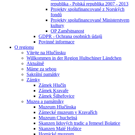
republika - Polská republika 2007 - 2013
Projekty spolufinancované z Norských
fondů
Projekty spolufinancované Ministerstvem
kultury
OP Zaměstnanost
GDPR - Ochrana osobních údajů
Povinné informace
O regionu
Vítejte na Hlučínsku
Willkommen in der Region Hultschiner Ländchen
Aktuálně
Máme za sebou
Sakrální památky
Zámky
Zámek Hlučín
Zámek Kravaře
Zámek Šilheřovice
Muzea a památníky
Muzeum Hlučínska
Zámecké muzeum v Kravařích
Muzeum Chuchelná
Skanzen lidových tradic a řemesel Bolatice
Skanzen Malé Hoštice
Hornické muzeum