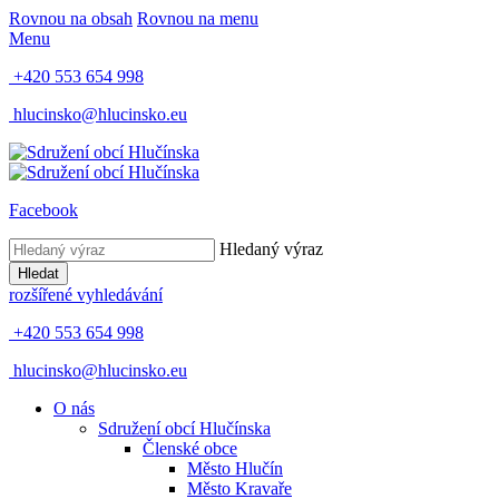
Rovnou na obsah
Rovnou na menu
Menu
+420 553 654 998
hlucinsko@hlucinsko.eu
Facebook
Hledaný výraz
Hledat
rozšířené vyhledávání
+420 553 654 998
hlucinsko@hlucinsko.eu
O nás
Sdružení obcí Hlučínska
Členské obce
Město Hlučín
Město Kravaře