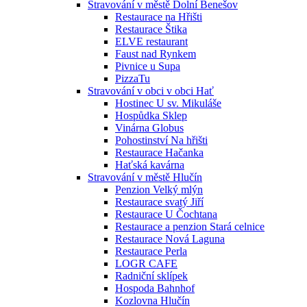
Stravování v městě Dolní Benešov
Restaurace na Hřišti
Restaurace Štika
ELVE restaurant
Faust nad Rynkem
Pivnice u Supa
PizzaTu
Stravování v obci v obci Hať
Hostinec U sv. Mikuláše
Hospůdka Sklep
Vinárna Globus
Pohostinství Na hřišti
Restaurace Hačanka
Haťská kavárna
Stravování v městě Hlučín
Penzion Velký mlýn
Restaurace svatý Jiří
Restaurace U Čochtana
Restaurace a penzion Stará celnice
Restaurace Nová Laguna
Restaurace Perla
LOGR CAFE
Radniční sklípek
Hospoda Bahnhof
Kozlovna Hlučín