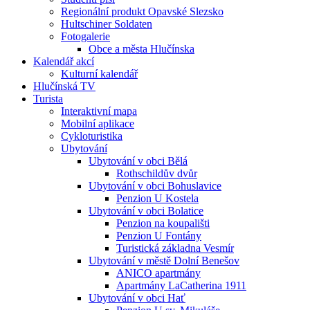
Regionální produkt Opavské Slezsko
Hultschiner Soldaten
Fotogalerie
Obce a města Hlučínska
Kalendář akcí
Kulturní kalendář
Hlučínská TV
Turista
Interaktivní mapa
Mobilní aplikace
Cykloturistika
Ubytování
Ubytování v obci Bělá
Rothschildův dvůr
Ubytování v obci Bohuslavice
Penzion U Kostela
Ubytování v obci Bolatice
Penzion na koupališti
Penzion U Fontány
Turistická základna Vesmír
Ubytování v městě Dolní Benešov
ANICO apartmány
Apartmány LaCatherina 1911
Ubytování v obci Hať