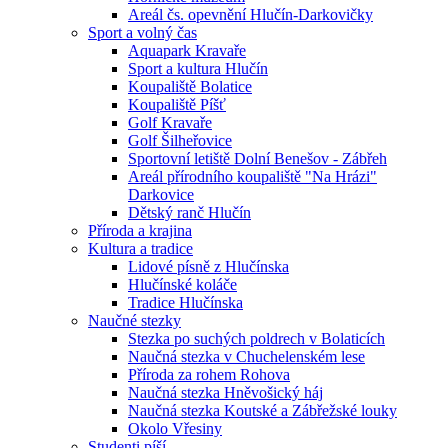
Areál čs. opevnění Hlučín-Darkovičky
Sport a volný čas
Aquapark Kravaře
Sport a kultura Hlučín
Koupaliště Bolatice
Koupaliště Píšť
Golf Kravaře
Golf Šilheřovice
Sportovní letiště Dolní Benešov - Zábřeh
Areál přírodního koupaliště "Na Hrázi"
Darkovice
Dětský ranč Hlučín
Příroda a krajina
Kultura a tradice
Lidové písně z Hlučínska
Hlučínské koláče
Tradice Hlučínska
Naučné stezky
Stezka po suchých poldrech v Bolaticích
Naučná stezka v Chuchelenském lese
Příroda za rohem Rohova
Naučná stezka Hněvošický háj
Naučná stezka Koutské a Zábřežské louky
Okolo Vřesiny
Studenti píší