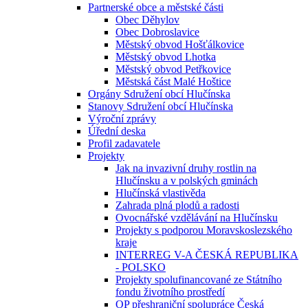
Partnerské obce a městské části
Obec Děhylov
Obec Dobroslavice
Městský obvod Hošťálkovice
Městský obvod Lhotka
Městský obvod Petřkovice
Městská část Malé Hoštice
Orgány Sdružení obcí Hlučínska
Stanovy Sdružení obcí Hlučínska
Výroční zprávy
Úřední deska
Profil zadavatele
Projekty
Jak na invazivní druhy rostlin na
Hlučínsku a v polských gminách
Hlučínská vlastivěda
Zahrada plná plodů a radosti
Ovocnářské vzdělávání na Hlučínsku
Projekty s podporou Moravskoslezského
kraje
INTERREG V-A ČESKÁ REPUBLIKA
- POLSKO
Projekty spolufinancované ze Státního
fondu životního prostředí
OP přeshraniční spolupráce Česká