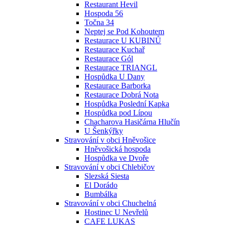
Restaurant Hevil
Hospoda 56
Točna 34
Neptej se Pod Kohoutem
Restaurace U KUBINŮ
Restaurace Kuchař
Restaurace Gól
Restaurace TRIANGL
Hospůdka U Dany
Restaurace Barborka
Restaurace Dobrá Nota
Hospůdka Poslední Kapka
Hospůdka pod Lípou
Chacharova Hasičárna Hlučín
U Šenkýřky
Stravování v obci Hněvošice
Hněvošická hospoda
Hospůdka ve Dvoře
Stravování v obci Chlebičov
Slezská Siesta
El Dorádo
Bumbálka
Stravování v obci Chuchelná
Hostinec U Nevřelů
CAFE LUKAS