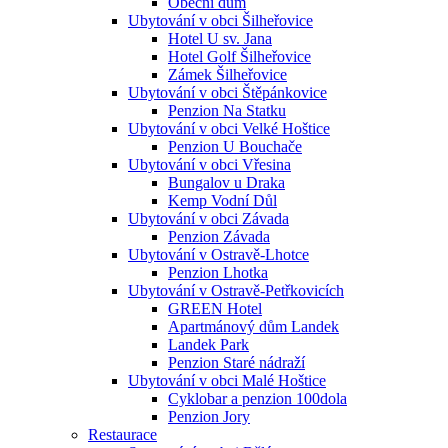
Obecní dům
Ubytování v obci Šilheřovice
Hotel U sv. Jana
Hotel Golf Šilheřovice
Zámek Šilheřovice
Ubytování v obci Štěpánkovice
Penzion Na Statku
Ubytování v obci Velké Hoštice
Penzion U Bouchače
Ubytování v obci Vřesina
Bungalov u Draka
Kemp Vodní Důl
Ubytování v obci Závada
Penzion Závada
Ubytování v Ostravě-Lhotce
Penzion Lhotka
Ubytování v Ostravě-Petřkovicích
GREEN Hotel
Apartmánový dům Landek
Landek Park
Penzion Staré nádraží
Ubytování v obci Malé Hoštice
Cyklobar a penzion 100dola
Penzion Jory
Restaurace