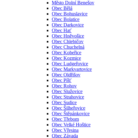
Město Dolní Benešov
Obec Bělá
Obec Bohuslavice
Obec Bolatice
Obec Darkovice
Obec Hať
Obec Hněvošice
Obec Chlebičov
Obec Chuchelná
Obec Kobeřice
Obec Kozmice
Obec Ludgeřovice
Obec Markvartovice
Obec Oldřišov
Obec Píšť
Obec Rohov
Obec Služovice
Obec Strahovice
Obec Sudice
Obec Šilheřovice
Obec Štěpánkovice
Obec Třebom
Obec Velké Hoštice
Obec Vřesina
Obec Závada