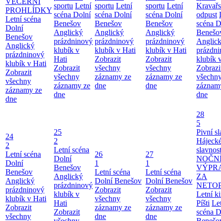
VEČERNÍ
sportu
Letní
sportu
Letní
sportu
Letní
Kravař
PROHLÍDKY
scéna Dolní
scéna Dolní
scéna Dolní
odpust
Letní scéna
Benešov
Benešov
Benešov
scéna D
Dolní
Anglický
Anglický
Anglický
Benešo
Benešov
prázdninový
prázdninový
prázdninový
Anglic
Anglický
klubík v
klubík v Hati
klubík v Hati
prázdn
prázdninový
Hati
Zobrazit
Zobrazit
klubík 
klubík v Hati
Zobrazit
všechny
všechny
Zobrazi
Zobrazit
všechny
záznamy ze
záznamy ze
všechn
všechny
záznamy ze
dne
dne
záznam
záznamy ze
dne
dne
dne
28
5
25
Pivní sl
24
2
Hájecké
2
Letní scéna
slavnost
Letní scéna
26
27
Dolní
NOČN
Dolní
1
1
Benešov
VÝPR
Benešov
Letní scéna
Letní scéna
Anglický
ZA
Anglický
Dolní Benešov
Dolní Benešov
prázdninový
NETO
prázdninový
Zobrazit
Zobrazit
klubík v
Letní k
klubík v Hati
všechny
všechny
Hati
Píšti
Le
Zobrazit
záznamy ze
záznamy ze
Zobrazit
scéna D
všechny
dne
dne
všechny
Benešo