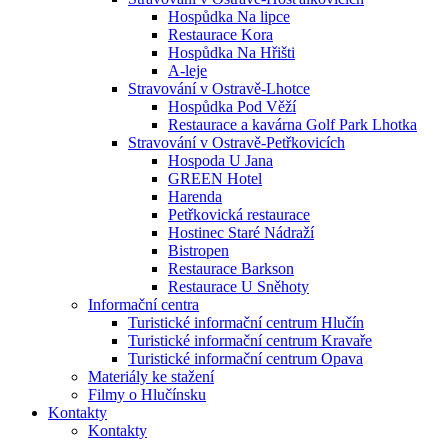
Hospůdka Na lipce
Restaurace Kora
Hospůdka Na Hřišti
A-leje
Stravování v Ostravě-Lhotce
Hospůdka Pod Věží
Restaurace a kavárna Golf Park Lhotka
Stravování v Ostravě-Petřkovicích
Hospoda U Jana
GREEN Hotel
Harenda
Petřkovická restaurace
Hostinec Staré Nádraží
Bistropen
Restaurace Barkson
Restaurace U Sněhoty
Informační centra
Turistické informační centrum Hlučín
Turistické informační centrum Kravaře
Turistické informační centrum Opava
Materiály ke stažení
Filmy o Hlučínsku
Kontakty
Kontakty