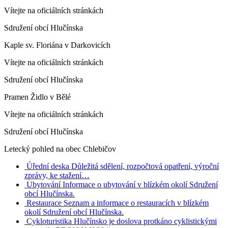
Vítejte na oficiálních stránkách
Sdružení obcí Hlučínska
Kaple sv. Floriána v Darkovicích
Vítejte na oficiálních stránkách
Sdružení obcí Hlučínska
Pramen Židlo v Bělé
Vítejte na oficiálních stránkách
Sdružení obcí Hlučínska
Letecký pohled na obec Chlebičov
Úřední deska
Důležitá sdělení, rozpočtová opatření, výroční
zprávy, ke stažení…
Ubytování
Informace o ubytování v blízkém okolí Sdružení
obcí Hlučínska.
Restaurace
Seznam a informace o restauracích v blízkém
okolí Sdružení obcí Hlučínska.
Cykloturistika
Hlučínsko je doslova protkáno cyklistickými