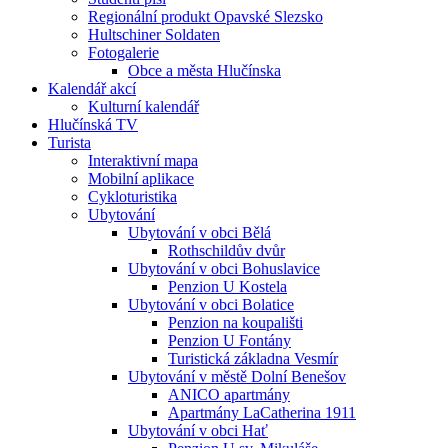
Regionální produkt Opavské Slezsko
Hultschiner Soldaten
Fotogalerie
Obce a města Hlučínska
Kalendář akcí
Kulturní kalendář
Hlučínská TV
Turista
Interaktivní mapa
Mobilní aplikace
Cykloturistika
Ubytování
Ubytování v obci Bělá
Rothschildův dvůr
Ubytování v obci Bohuslavice
Penzion U Kostela
Ubytování v obci Bolatice
Penzion na koupališti
Penzion U Fontány
Turistická základna Vesmír
Ubytování v městě Dolní Benešov
ANICO apartmány
Apartmány LaCatherina 1911
Ubytování v obci Hať