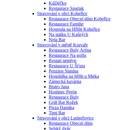
KáDéčko
Restaurace Spartak
Stravování v obci Kobeřice
Restaurace Obecní dům Kobeřice
Restaurace Familie
Hospoda na Hřišti Kobeřice
Na statku U Kašných
Nela Bar
Stravování v městě Kravaře
Restaurace Buly Aréna
Restaurace Na golfu
Restart nemlyn
Restaurace U Šťura
Penzion Slanina
Hospůdka na hřišti u Mirka
Zámecká kavárna
Bistro Jana
Hostinec Perón
Restaurace Buly
Grill Bar Rožek
Pizza Damika
Timi Bar
Stravování v obci Ludgeřovice
Restaurace Obecní dům
Selský dvůr