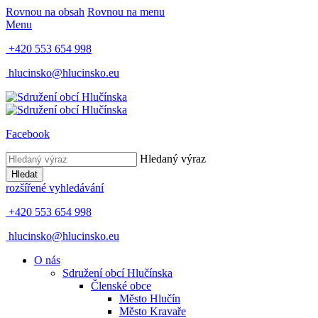
Rovnou na obsah
Rovnou na menu
Menu
+420 553 654 998
hlucinsko@hlucinsko.eu
Facebook
Hledaný výraz
Hledat
rozšířené vyhledávání
+420 553 654 998
hlucinsko@hlucinsko.eu
O nás
Sdružení obcí Hlučínska
Členské obce
Město Hlučín
Město Kravaře