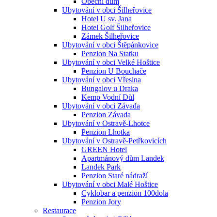
Obecní dům
Ubytování v obci Šilheřovice
Hotel U sv. Jana
Hotel Golf Šilheřovice
Zámek Šilheřovice
Ubytování v obci Štěpánkovice
Penzion Na Statku
Ubytování v obci Velké Hoštice
Penzion U Bouchače
Ubytování v obci Vřesina
Bungalov u Draka
Kemp Vodní Důl
Ubytování v obci Závada
Penzion Závada
Ubytování v Ostravě-Lhotce
Penzion Lhotka
Ubytování v Ostravě-Petřkovicích
GREEN Hotel
Apartmánový dům Landek
Landek Park
Penzion Staré nádraží
Ubytování v obci Malé Hoštice
Cyklobar a penzion 100dola
Penzion Jory
Restaurace