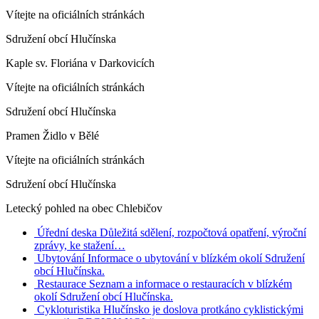
Vítejte na oficiálních stránkách
Sdružení obcí Hlučínska
Kaple sv. Floriána v Darkovicích
Vítejte na oficiálních stránkách
Sdružení obcí Hlučínska
Pramen Židlo v Bělé
Vítejte na oficiálních stránkách
Sdružení obcí Hlučínska
Letecký pohled na obec Chlebičov
Úřední deska
Důležitá sdělení, rozpočtová opatření, výroční
zprávy, ke stažení…
Ubytování
Informace o ubytování v blízkém okolí Sdružení
obcí Hlučínska.
Restaurace
Seznam a informace o restauracích v blízkém
okolí Sdružení obcí Hlučínska.
Cykloturistika
Hlučínsko je doslova protkáno cyklistickými