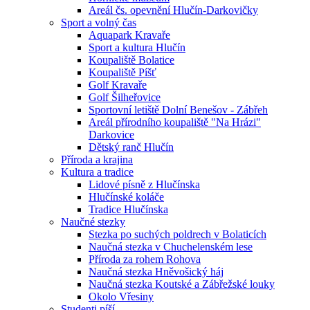
Areál čs. opevnění Hlučín-Darkovičky
Sport a volný čas
Aquapark Kravaře
Sport a kultura Hlučín
Koupaliště Bolatice
Koupaliště Píšť
Golf Kravaře
Golf Šilheřovice
Sportovní letiště Dolní Benešov - Zábřeh
Areál přírodního koupaliště "Na Hrázi"
Darkovice
Dětský ranč Hlučín
Příroda a krajina
Kultura a tradice
Lidové písně z Hlučínska
Hlučínské koláče
Tradice Hlučínska
Naučné stezky
Stezka po suchých poldrech v Bolaticích
Naučná stezka v Chuchelenském lese
Příroda za rohem Rohova
Naučná stezka Hněvošický háj
Naučná stezka Koutské a Zábřežské louky
Okolo Vřesiny
Studenti píší