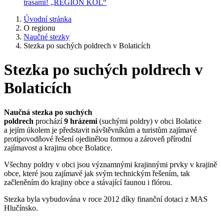
trasami! „REGION KOL“
Úvodní stránka
O regionu
Naučné stezky
Stezka po suchých poldrech v Bolaticích
Stezka po suchých poldrech v
Bolaticích
Naučná stezka po suchých
poldrech
prochází
9 hrázemi
(suchými poldry) v obci Bolatice
a jejím úkolem je představit návštěvníkům a turistům zajímavé
protipovodňové řešení ojedinělou formou a zároveň přírodní
zajímavost a krajinu obce Bolatice.
Všechny poldry v obci jsou významnými krajinnými prvky v krajině
obce, které jsou zajímavé jak svým technickým řešením, tak
začleněním do krajiny obce a stávající faunou i flórou.
Stezka byla vybudována v roce 2012 díky finanční dotaci z MAS
Hlučínsko.