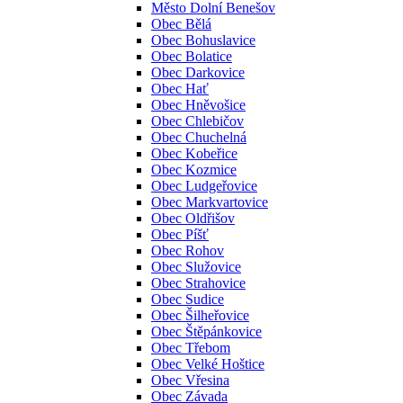
Město Dolní Benešov
Obec Bělá
Obec Bohuslavice
Obec Bolatice
Obec Darkovice
Obec Hať
Obec Hněvošice
Obec Chlebičov
Obec Chuchelná
Obec Kobeřice
Obec Kozmice
Obec Ludgeřovice
Obec Markvartovice
Obec Oldřišov
Obec Píšť
Obec Rohov
Obec Služovice
Obec Strahovice
Obec Sudice
Obec Šilheřovice
Obec Štěpánkovice
Obec Třebom
Obec Velké Hoštice
Obec Vřesina
Obec Závada