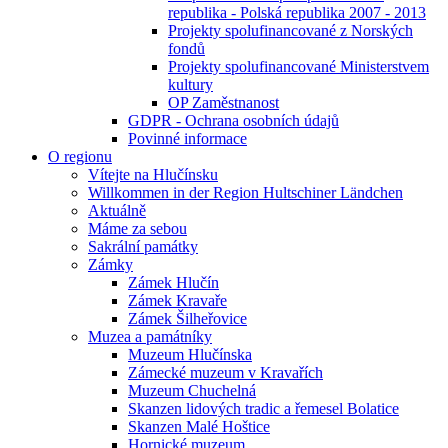
republika - Polská republika 2007 - 2013
Projekty spolufinancované z Norských
fondů
Projekty spolufinancované Ministerstvem
kultury
OP Zaměstnanost
GDPR - Ochrana osobních údajů
Povinné informace
O regionu
Vítejte na Hlučínsku
Willkommen in der Region Hultschiner Ländchen
Aktuálně
Máme za sebou
Sakrální památky
Zámky
Zámek Hlučín
Zámek Kravaře
Zámek Šilheřovice
Muzea a památníky
Muzeum Hlučínska
Zámecké muzeum v Kravařích
Muzeum Chuchelná
Skanzen lidových tradic a řemesel Bolatice
Skanzen Malé Hoštice
Hornické muzeum