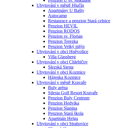
Penzion U sv. Mikuláše
Ubytování v městě Hlučín
Apartmány U Bašty
Autocamp
Restaurace a penzion Stará celnice
Penzion HEVIL
Penzion RODOS
Penzion sv. Florian
Penzion Terezka
Penzion Velký mlýn
Ubytování v obci Hněvošice
Villa Glassberg
Ubytování v obci Chlebičov
Slezská Siesta
Ubytování v obci Kozmice
Hájenka Kozmice
Ubytování v městě Kravaře
Buly aréna
Silesia Golf Resort Kravaře
Penzion Buly Centrum
Penzion Hedvika
Penzion Slanina
Penzion Stará škola
Apartmán Helga
Ubytování v obci Strahovice