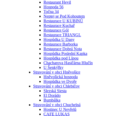
Restaurant Hevil
Hospoda 56
Točna 34
Neptej se Pod Kohoutem
Restaurace U KUBINŮ
Restaurace Kuchař
Restaurace Gól
Restaurace TRIANGL
Hospůdka U Dany
Restaurace Barborka
Restaurace Dobrá Nota
Hospůdka Poslední Kapka
Hospůdka pod Lípou
Chacharova Hasičárna Hlučín
U Šenkýřky
Stravování v obci Hněvošice
Hněvošická hospoda
Hospůdka ve Dvoře
Stravování v obci Chlebičov
Slezská Siesta
El Dorádo
Bumbálka
Stravování v obci Chuchelná
Hostinec U Nevřelů
CAFE LUKAS