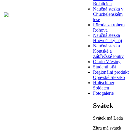
Bolaticích
Naučná stezka v
Chuchelenském
lese
Příroda za rohem
Rohova
Naučná stezka
Hněvošický háj
Naučná stezka
Koutské a
Zábřežské louky
Okolo Vřesiny
Studenti píší
Regionální produkt
Opavské Slezsko
Hultschiner
Soldaten
Fotogalerie
Svátek
Svátek má
Lada
Zítra má svátek