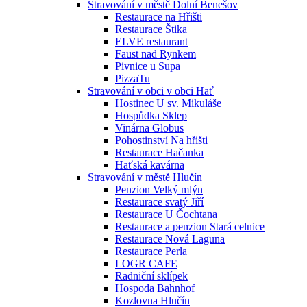
Stravování v městě Dolní Benešov
Restaurace na Hřišti
Restaurace Štika
ELVE restaurant
Faust nad Rynkem
Pivnice u Supa
PizzaTu
Stravování v obci v obci Hať
Hostinec U sv. Mikuláše
Hospůdka Sklep
Vinárna Globus
Pohostinství Na hřišti
Restaurace Hačanka
Haťská kavárna
Stravování v městě Hlučín
Penzion Velký mlýn
Restaurace svatý Jiří
Restaurace U Čochtana
Restaurace a penzion Stará celnice
Restaurace Nová Laguna
Restaurace Perla
LOGR CAFE
Radniční sklípek
Hospoda Bahnhof
Kozlovna Hlučín