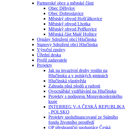
Partnerské obce a městské části
Obec Děhylov
Obec Dobroslavice
Městský obvod Hošťálkovice
Městský obvod Lhotka
Městský obvod Petřkovice
Městská část Malé Hoštice
Orgány Sdružení obcí Hlučínska
Stanovy Sdružení obcí Hlučínska
Výroční zprávy
Úřední deska
Profil zadavatele
Projekty
Jak na invazivní druhy rostlin na
Hlučínsku a v polských gminách
Hlučínská vlastivěda
Zahrada plná plodů a radosti
Ovocnářské vzdělávání na Hlučínsku
Projekty s podporou Moravskoslezského
kraje
INTERREG V-A ČESKÁ REPUBLIKA
- POLSKO
Projekty spolufinancované ze Státního
fondu životního prostředí
OP přeshraniční spolupráce Česká