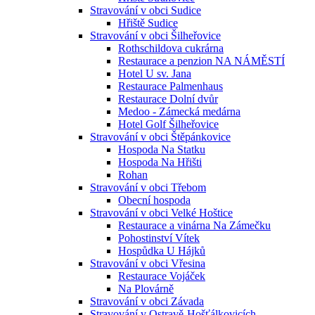
Stravování v obci Sudice
Hřiště Sudice
Stravování v obci Šilheřovice
Rothschildova cukrárna
Restaurace a penzion NA NÁMĚSTÍ
Hotel U sv. Jana
Restaurace Palmenhaus
Restaurace Dolní dvůr
Medoo - Zámecká medárna
Hotel Golf Šilheřovice
Stravování v obci Štěpánkovice
Hospoda Na Statku
Hospoda Na Hřišti
Rohan
Stravování v obci Třebom
Obecní hospoda
Stravování v obci Velké Hoštice
Restaurace a vinárna Na Zámečku
Pohostinství Vítek
Hospůdka U Hájků
Stravování v obci Vřesina
Restaurace Vojáček
Na Plovárně
Stravování v obci Závada
Stravování v Ostravě-Hošťálkovicích