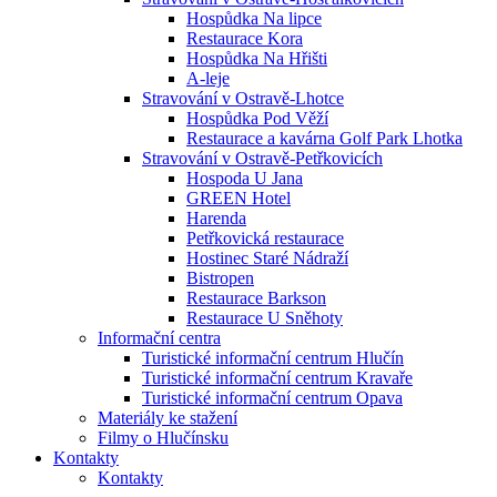
Hospůdka Na lipce
Restaurace Kora
Hospůdka Na Hřišti
A-leje
Stravování v Ostravě-Lhotce
Hospůdka Pod Věží
Restaurace a kavárna Golf Park Lhotka
Stravování v Ostravě-Petřkovicích
Hospoda U Jana
GREEN Hotel
Harenda
Petřkovická restaurace
Hostinec Staré Nádraží
Bistropen
Restaurace Barkson
Restaurace U Sněhoty
Informační centra
Turistické informační centrum Hlučín
Turistické informační centrum Kravaře
Turistické informační centrum Opava
Materiály ke stažení
Filmy o Hlučínsku
Kontakty
Kontakty