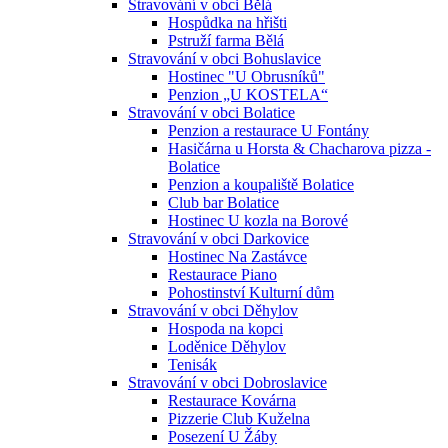
Stravování v obci Bělá
Hospůdka na hřišti
Pstruží farma Bělá
Stravování v obci Bohuslavice
Hostinec "U Obrusníků"
Penzion „U KOSTELA“
Stravování v obci Bolatice
Penzion a restaurace U Fontány
Hasičárna u Horsta & Chacharova pizza -
Bolatice
Penzion a koupaliště Bolatice
Club bar Bolatice
Hostinec U kozla na Borové
Stravování v obci Darkovice
Hostinec Na Zastávce
Restaurace Piano
Pohostinství Kulturní dům
Stravování v obci Děhylov
Hospoda na kopci
Loděnice Děhylov
Tenisák
Stravování v obci Dobroslavice
Restaurace Kovárna
Pizzerie Club Kuželna
Posezení U Žáby