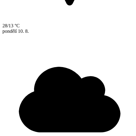
28/13 °C
pondělí
10. 8.