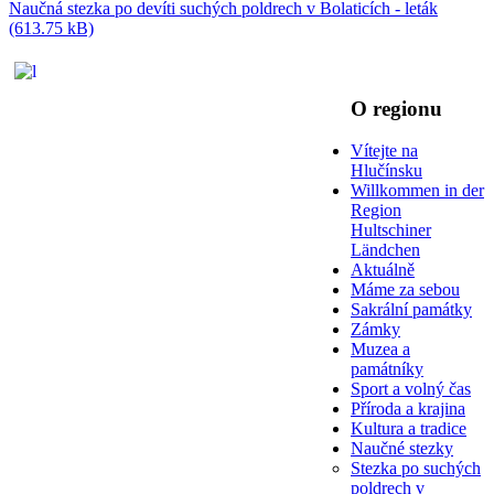
Naučná stezka po devíti suchých poldrech v Bolaticích - leták
(613.75 kB)
O regionu
Vítejte na
Hlučínsku
Willkommen in der
Region
Hultschiner
Ländchen
Aktuálně
Máme za sebou
Sakrální památky
Zámky
Muzea a
památníky
Sport a volný čas
Příroda a krajina
Kultura a tradice
Naučné stezky
Stezka po suchých
poldrech v