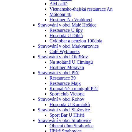
AM caffé
Vietnamsko-thajská restaurace An
Motobar 46
Hostinec Na Vrablovci
Stravování v obci Malé Hoštice
Restaurace U lípy
Hospoda U Dihlů
Cyklobar a penzion 100dola
Stravování v obci Markvartovice
Café Wybranetz
Stravování v obci Oldřišov
Na stolárně U Cimingů
Hostinec Moravan
Stravování v obci Píšť
Restaurace 39
Restaurace Majk
Koupaliště a minigolf Píšť
Sport club Victoria
Stravování v obci Rohov
Hospoda U Komárků
Stravování v obci Služovice
Sport Bar U Hřiště
Stravování v obci Strahovice
Obecní dům Strahovice
Hřiště Strahovice