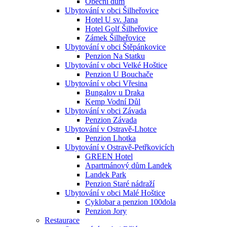
Obecní dům
Ubytování v obci Šilheřovice
Hotel U sv. Jana
Hotel Golf Šilheřovice
Zámek Šilheřovice
Ubytování v obci Štěpánkovice
Penzion Na Statku
Ubytování v obci Velké Hoštice
Penzion U Bouchače
Ubytování v obci Vřesina
Bungalov u Draka
Kemp Vodní Důl
Ubytování v obci Závada
Penzion Závada
Ubytování v Ostravě-Lhotce
Penzion Lhotka
Ubytování v Ostravě-Petřkovicích
GREEN Hotel
Apartmánový dům Landek
Landek Park
Penzion Staré nádraží
Ubytování v obci Malé Hoštice
Cyklobar a penzion 100dola
Penzion Jory
Restaurace