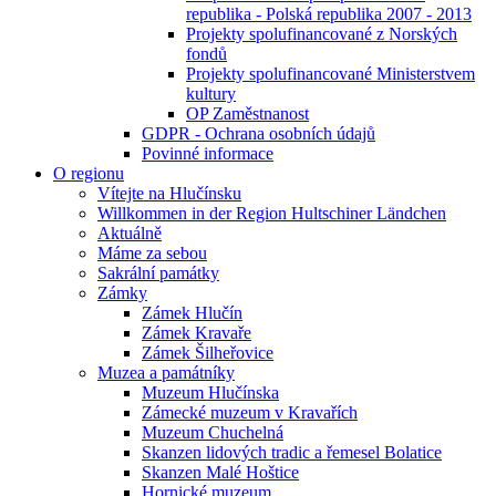
republika - Polská republika 2007 - 2013
Projekty spolufinancované z Norských
fondů
Projekty spolufinancované Ministerstvem
kultury
OP Zaměstnanost
GDPR - Ochrana osobních údajů
Povinné informace
O regionu
Vítejte na Hlučínsku
Willkommen in der Region Hultschiner Ländchen
Aktuálně
Máme za sebou
Sakrální památky
Zámky
Zámek Hlučín
Zámek Kravaře
Zámek Šilheřovice
Muzea a památníky
Muzeum Hlučínska
Zámecké muzeum v Kravařích
Muzeum Chuchelná
Skanzen lidových tradic a řemesel Bolatice
Skanzen Malé Hoštice
Hornické muzeum