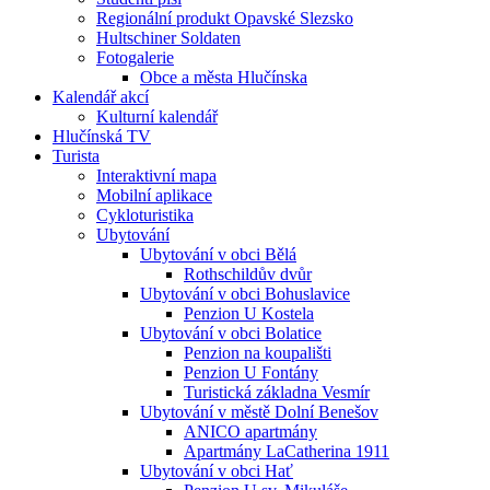
Regionální produkt Opavské Slezsko
Hultschiner Soldaten
Fotogalerie
Obce a města Hlučínska
Kalendář akcí
Kulturní kalendář
Hlučínská TV
Turista
Interaktivní mapa
Mobilní aplikace
Cykloturistika
Ubytování
Ubytování v obci Bělá
Rothschildův dvůr
Ubytování v obci Bohuslavice
Penzion U Kostela
Ubytování v obci Bolatice
Penzion na koupališti
Penzion U Fontány
Turistická základna Vesmír
Ubytování v městě Dolní Benešov
ANICO apartmány
Apartmány LaCatherina 1911
Ubytování v obci Hať