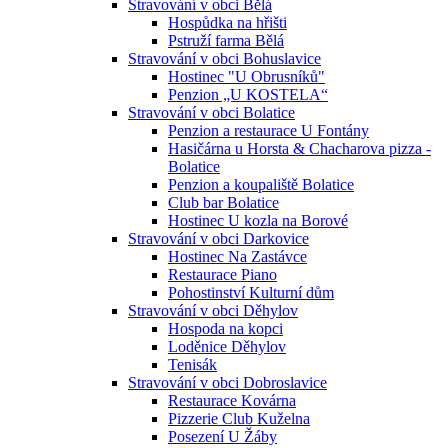
Stravování v obci Bělá
Hospůdka na hřišti
Pstruží farma Bělá
Stravování v obci Bohuslavice
Hostinec "U Obrusníků"
Penzion „U KOSTELA“
Stravování v obci Bolatice
Penzion a restaurace U Fontány
Hasičárna u Horsta & Chacharova pizza -
Bolatice
Penzion a koupaliště Bolatice
Club bar Bolatice
Hostinec U kozla na Borové
Stravování v obci Darkovice
Hostinec Na Zastávce
Restaurace Piano
Pohostinství Kulturní dům
Stravování v obci Děhylov
Hospoda na kopci
Loděnice Děhylov
Tenisák
Stravování v obci Dobroslavice
Restaurace Kovárna
Pizzerie Club Kuželna
Posezení U Žáby