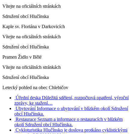
Vítejte na oficiálních stránkách
Sdružení obcí Hlučínska
Kaple sv. Floriána v Darkovicích
Vítejte na oficiálních stránkách
Sdružení obcí Hlučínska
Pramen Židlo v Bělé
Vítejte na oficiálních stránkách
Sdružení obcí Hlučínska
Letecký pohled na obec Chlebičov
Úřední deska
Důležitá sdělení, rozpočtová opatření, výroční
zprávy, ke stažení…
Ubytování
Informace o ubytování v blízkém okolí Sdružení
obcí Hlučínska.
Restaurace
Seznam a informace o restauracích v blízkém
okolí Sdružení obcí Hlučínska.
Cykloturistika
Hlučínsko je doslova protkáno cyklistickými