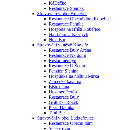
KáDéčko
Restaurace Spartak
Stravování v obci Kobeřice
Restaurace Obecní dům Kobeřice
Restaurace Familie
Hospoda na Hřišti Kobeřice
Na statku U Kašných
Nela Bar
Stravování v městě Kravaře
Restaurace Buly Aréna
Restaurace Na golfu
Restart nemlyn
Restaurace U Šťura
Penzion Slanina
Hospůdka na hřišti u Mirka
Zámecká kavárna
Bistro Jana
Hostinec Perón
Restaurace Buly
Grill Bar Rožek
Pizza Damika
Timi Bar
Stravování v obci Ludgeřovice
Restaurace Obecní dům
Selský dvůr