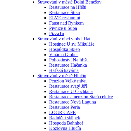
Stravování v městě Dolní Benešov
Restaurace na Hřišti
Restaurace Štika
ELVE restaurant
Faust nad Rynkem
Pivnice u Supa
PizzaTu
Stravování v obci v obci Hať
Hostinec U sv. Mikuláše
Hospůdka Sklep
Vinárna Globus
Pohostinství Na hřišti
Restaurace Hačanka
Haťská kavárna
Stravování v městě Hlučín
Penzion Velký mlýn
Restaurace svatý Jiří
Restaurace U Čochtana
Restaurace a penzion Stará celnice
Restaurace Nová Laguna
Restaurace Perla
LOGR CAFE
Radniční sklípek
Hospoda Bahnhof
Kozlovna Hlučín