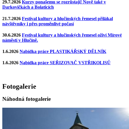
29.7.2026
Kurzy ponašemu se rozrůstají! Nově také v
Darkovičkách a Bolaticích
21.7.2026
Festival kultury a hlučínských řemesel přilákal
návštěvníky i přes proměnlivé počasí
30.6.2026
Festival kultury a hlučínských řemesel oživí Mírové
náměstí v Hlučíně.
1.6.2026
Nabídka práce PLASTIKÁŘSKÝ DĚLNÍK
1.6.2026
Nabídka práce SEŘIZOVAČ VSTŘIKOLISŮ
Fotogalerie
Náhodná fotogalerie