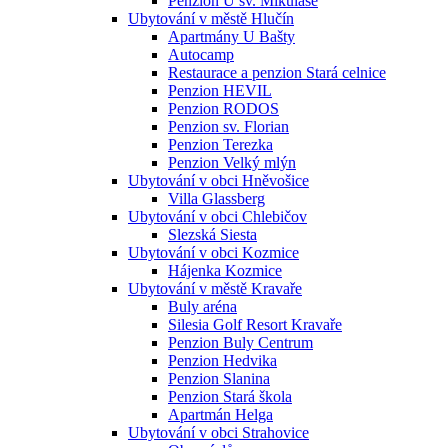
Penzion U sv. Mikuláše
Ubytování v městě Hlučín
Apartmány U Bašty
Autocamp
Restaurace a penzion Stará celnice
Penzion HEVIL
Penzion RODOS
Penzion sv. Florian
Penzion Terezka
Penzion Velký mlýn
Ubytování v obci Hněvošice
Villa Glassberg
Ubytování v obci Chlebičov
Slezská Siesta
Ubytování v obci Kozmice
Hájenka Kozmice
Ubytování v městě Kravaře
Buly aréna
Silesia Golf Resort Kravaře
Penzion Buly Centrum
Penzion Hedvika
Penzion Slanina
Penzion Stará škola
Apartmán Helga
Ubytování v obci Strahovice