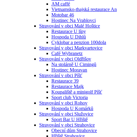
AM caffé
Vietnamsko-thajská restaurace An
Motobar 46
Hostinec Na Vrablovci
Stravování v obci Malé Hoštice
Restaurace U lípy
Hospoda U Dihlů
Cyklobar a penzion 100dola
Stravování v obci Markvartovice
Café Wybranetz
Stravování v obci Oldřišov
Na stolárně U Cimingů
Hostinec Moravan
Stravování v obci Píšť
Restaurace 39
Restaurace Majk
Koupaliště a minigolf Píšť
Sport club Victoria
Stravování v obci Rohov
Hospoda U Komárků
Stravování v obci Služovice
Sport Bar U Hřiště
Stravování v obci Strahovice
Obecní dům Strahovice
Hřiště Strahovice