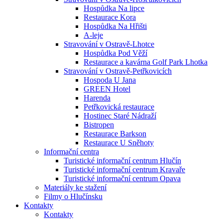
Hospůdka Na lipce
Restaurace Kora
Hospůdka Na Hřišti
A-leje
Stravování v Ostravě-Lhotce
Hospůdka Pod Věží
Restaurace a kavárna Golf Park Lhotka
Stravování v Ostravě-Petřkovicích
Hospoda U Jana
GREEN Hotel
Harenda
Petřkovická restaurace
Hostinec Staré Nádraží
Bistropen
Restaurace Barkson
Restaurace U Sněhoty
Informační centra
Turistické informační centrum Hlučín
Turistické informační centrum Kravaře
Turistické informační centrum Opava
Materiály ke stažení
Filmy o Hlučínsku
Kontakty
Kontakty