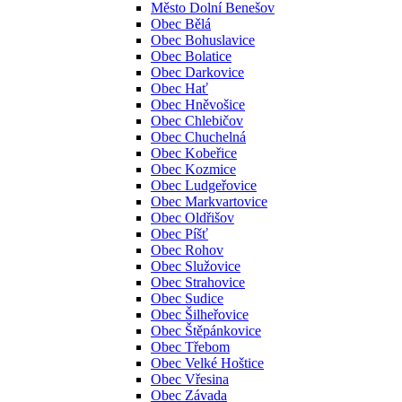
Město Dolní Benešov
Obec Bělá
Obec Bohuslavice
Obec Bolatice
Obec Darkovice
Obec Hať
Obec Hněvošice
Obec Chlebičov
Obec Chuchelná
Obec Kobeřice
Obec Kozmice
Obec Ludgeřovice
Obec Markvartovice
Obec Oldřišov
Obec Píšť
Obec Rohov
Obec Služovice
Obec Strahovice
Obec Sudice
Obec Šilheřovice
Obec Štěpánkovice
Obec Třebom
Obec Velké Hoštice
Obec Vřesina
Obec Závada