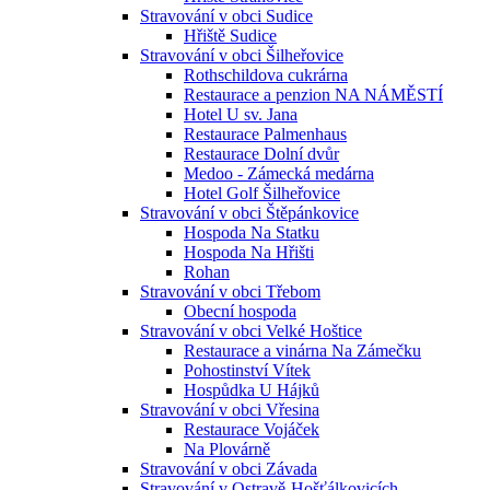
Stravování v obci Sudice
Hřiště Sudice
Stravování v obci Šilheřovice
Rothschildova cukrárna
Restaurace a penzion NA NÁMĚSTÍ
Hotel U sv. Jana
Restaurace Palmenhaus
Restaurace Dolní dvůr
Medoo - Zámecká medárna
Hotel Golf Šilheřovice
Stravování v obci Štěpánkovice
Hospoda Na Statku
Hospoda Na Hřišti
Rohan
Stravování v obci Třebom
Obecní hospoda
Stravování v obci Velké Hoštice
Restaurace a vinárna Na Zámečku
Pohostinství Vítek
Hospůdka U Hájků
Stravování v obci Vřesina
Restaurace Vojáček
Na Plovárně
Stravování v obci Závada
Stravování v Ostravě-Hošťálkovicích