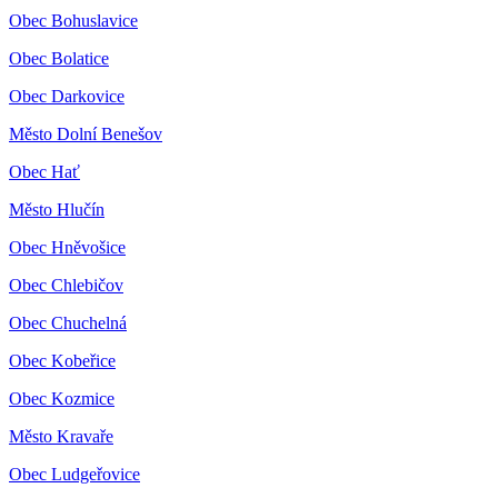
Obec Bohuslavice
Obec Bolatice
Obec Darkovice
Město Dolní Benešov
Obec Hať
Město Hlučín
Obec Hněvošice
Obec Chlebičov
Obec Chuchelná
Obec Kobeřice
Obec Kozmice
Město Kravaře
Obec Ludgeřovice