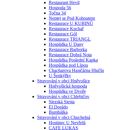
Restaurant Hevil
Hospoda 56
Točna 34
Neptej se Pod Kohoutem
Restaurace U KUBINŮ
Restaurace Kuchař
Restaurace Gól
Restaurace TRIANGL
Hospůdka U Dany
Restaurace Barborka
Restaurace Dobrá Nota
Hospůdka Poslední Kapka
Hospůdka pod Lípou
Chacharova Hasičárna Hlučín
U Šenkýřky
Stravování v obci Hněvošice
Hněvošická hospoda
Hospůdka ve Dvoře
Stravování v obci Chlebičov
Slezská Siesta
El Dorádo
Bumbálka
Stravování v obci Chuchelná
Hostinec U Nevřelů
CAFE LUKAS