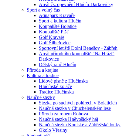
Areál čs. opevnění Hlučín-Darkovičky
Sport a volný čas
Aquapark Kravaře
Sport a kultura Hlučín
Koupaliště Bolatice
Koupaliště Píšť
Golf Kravaře
Golf Šilheřovice
Sportovní letiště Dolní Benešov - Zábřeh
Areál přírodního koupaliště "Na Hrázi"
Darkovice
Dětský ranč Hlučín
Příroda a krajina
Kultura a tradice
Lidové písně z Hlučínska
Hlučínské koláče
Tradice Hlučínska
Naučné stezky
Stezka po suchých poldrech v Bolaticích
Naučná stezka v Chuchelenském lese
Příroda za rohem Rohova
Naučná stezka Hněvošický háj
Naučná stezka Koutské a Zábřežské louky
Okolo Vřesiny
Studenti píší