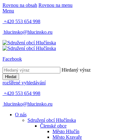
Rovnou na obsah
Rovnou na menu
Menu
+420 553 654 998
hlucinsko@hlucinsko.eu
Facebook
Hledaný výraz
Hledat
rozšířené vyhledávání
+420 553 654 998
hlucinsko@hlucinsko.eu
O nás
Sdružení obcí Hlučínska
Členské obce
Město Hlučín
Město Kravaře