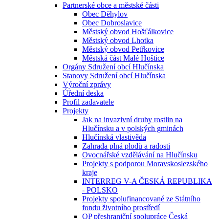
Partnerské obce a městské části
Obec Děhylov
Obec Dobroslavice
Městský obvod Hošťálkovice
Městský obvod Lhotka
Městský obvod Petřkovice
Městská část Malé Hoštice
Orgány Sdružení obcí Hlučínska
Stanovy Sdružení obcí Hlučínska
Výroční zprávy
Úřední deska
Profil zadavatele
Projekty
Jak na invazivní druhy rostlin na
Hlučínsku a v polských gminách
Hlučínská vlastivěda
Zahrada plná plodů a radosti
Ovocnářské vzdělávání na Hlučínsku
Projekty s podporou Moravskoslezského
kraje
INTERREG V-A ČESKÁ REPUBLIKA
- POLSKO
Projekty spolufinancované ze Státního
fondu životního prostředí
OP přeshraniční spolupráce Česká