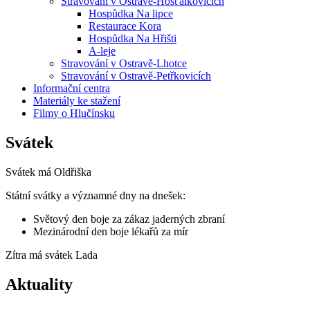
Stravování v Ostravě-Hošťálkovicích
Hospůdka Na lipce
Restaurace Kora
Hospůdka Na Hřišti
A-leje
Stravování v Ostravě-Lhotce
Stravování v Ostravě-Petřkovicích
Informační centra
Materiály ke stažení
Filmy o Hlučínsku
Svátek
Svátek má
Oldřiška
Státní svátky a významné dny na dnešek:
Světový den boje za zákaz jaderných zbraní
Mezinárodní den boje lékařů za mír
Zítra má svátek
Lada
Aktuality