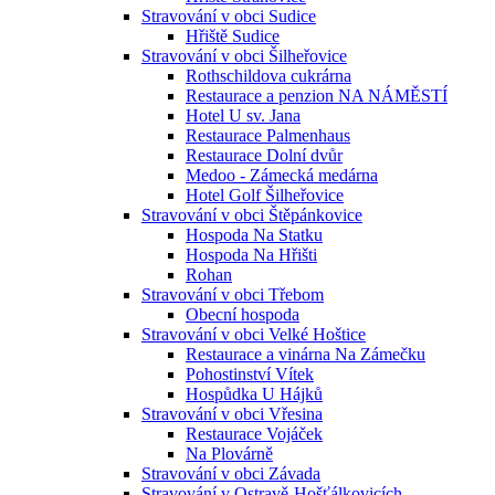
Stravování v obci Sudice
Hřiště Sudice
Stravování v obci Šilheřovice
Rothschildova cukrárna
Restaurace a penzion NA NÁMĚSTÍ
Hotel U sv. Jana
Restaurace Palmenhaus
Restaurace Dolní dvůr
Medoo - Zámecká medárna
Hotel Golf Šilheřovice
Stravování v obci Štěpánkovice
Hospoda Na Statku
Hospoda Na Hřišti
Rohan
Stravování v obci Třebom
Obecní hospoda
Stravování v obci Velké Hoštice
Restaurace a vinárna Na Zámečku
Pohostinství Vítek
Hospůdka U Hájků
Stravování v obci Vřesina
Restaurace Vojáček
Na Plovárně
Stravování v obci Závada
Stravování v Ostravě-Hošťálkovicích