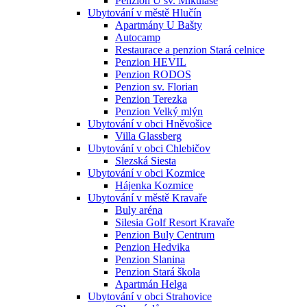
Penzion U sv. Mikuláše
Ubytování v městě Hlučín
Apartmány U Bašty
Autocamp
Restaurace a penzion Stará celnice
Penzion HEVIL
Penzion RODOS
Penzion sv. Florian
Penzion Terezka
Penzion Velký mlýn
Ubytování v obci Hněvošice
Villa Glassberg
Ubytování v obci Chlebičov
Slezská Siesta
Ubytování v obci Kozmice
Hájenka Kozmice
Ubytování v městě Kravaře
Buly aréna
Silesia Golf Resort Kravaře
Penzion Buly Centrum
Penzion Hedvika
Penzion Slanina
Penzion Stará škola
Apartmán Helga
Ubytování v obci Strahovice