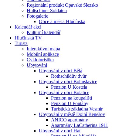
Regionální produkt Opavské Slezsko
Hultschiner Soldaten
Fotogalerie
Obce a města Hlučínska
Kalendář akcí
Kulturní kalendář
Hlučínská TV
Turista
Interaktivní mapa
Mobilní aplikace
Cykloturistika
Ubytování
Ubytování v obci Bělá
Rothschildův dvůr
Ubytování v obci Bohuslavice
Penzion U Kostela
Ubytování v obci Bolatice
Penzion na koupališti
Penzion U Fontány
Turistická základna Vesmír
Ubytování v městě Dolní Benešov
ANICO apartmány
Apartmány LaCatherina 1911
Ubytování v obci Hať