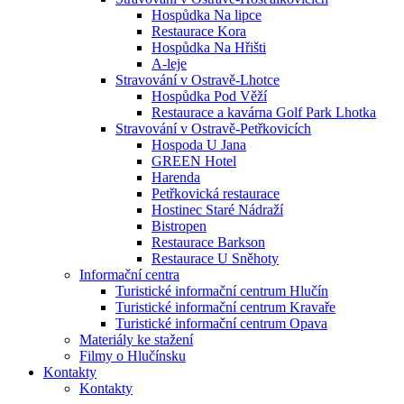
Hospůdka Na lipce
Restaurace Kora
Hospůdka Na Hřišti
A-leje
Stravování v Ostravě-Lhotce
Hospůdka Pod Věží
Restaurace a kavárna Golf Park Lhotka
Stravování v Ostravě-Petřkovicích
Hospoda U Jana
GREEN Hotel
Harenda
Petřkovická restaurace
Hostinec Staré Nádraží
Bistropen
Restaurace Barkson
Restaurace U Sněhoty
Informační centra
Turistické informační centrum Hlučín
Turistické informační centrum Kravaře
Turistické informační centrum Opava
Materiály ke stažení
Filmy o Hlučínsku
Kontakty
Kontakty