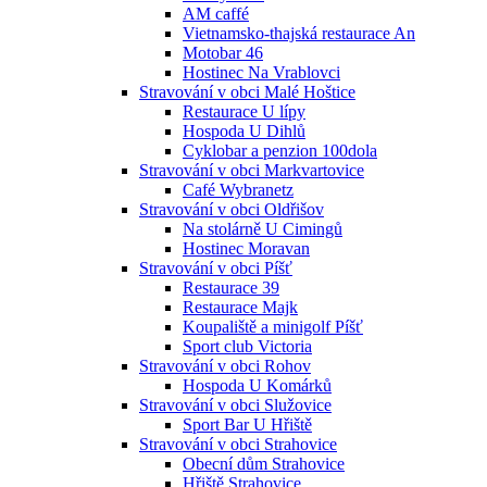
AM caffé
Vietnamsko-thajská restaurace An
Motobar 46
Hostinec Na Vrablovci
Stravování v obci Malé Hoštice
Restaurace U lípy
Hospoda U Dihlů
Cyklobar a penzion 100dola
Stravování v obci Markvartovice
Café Wybranetz
Stravování v obci Oldřišov
Na stolárně U Cimingů
Hostinec Moravan
Stravování v obci Píšť
Restaurace 39
Restaurace Majk
Koupaliště a minigolf Píšť
Sport club Victoria
Stravování v obci Rohov
Hospoda U Komárků
Stravování v obci Služovice
Sport Bar U Hřiště
Stravování v obci Strahovice
Obecní dům Strahovice
Hřiště Strahovice