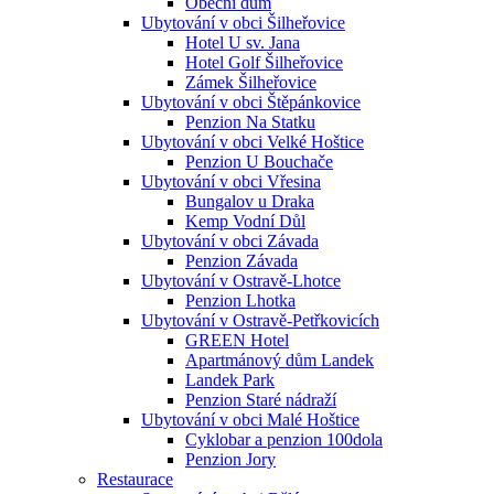
Obecní dům
Ubytování v obci Šilheřovice
Hotel U sv. Jana
Hotel Golf Šilheřovice
Zámek Šilheřovice
Ubytování v obci Štěpánkovice
Penzion Na Statku
Ubytování v obci Velké Hoštice
Penzion U Bouchače
Ubytování v obci Vřesina
Bungalov u Draka
Kemp Vodní Důl
Ubytování v obci Závada
Penzion Závada
Ubytování v Ostravě-Lhotce
Penzion Lhotka
Ubytování v Ostravě-Petřkovicích
GREEN Hotel
Apartmánový dům Landek
Landek Park
Penzion Staré nádraží
Ubytování v obci Malé Hoštice
Cyklobar a penzion 100dola
Penzion Jory
Restaurace