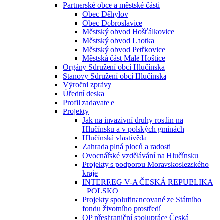
Partnerské obce a městské části
Obec Děhylov
Obec Dobroslavice
Městský obvod Hošťálkovice
Městský obvod Lhotka
Městský obvod Petřkovice
Městská část Malé Hoštice
Orgány Sdružení obcí Hlučínska
Stanovy Sdružení obcí Hlučínska
Výroční zprávy
Úřední deska
Profil zadavatele
Projekty
Jak na invazivní druhy rostlin na
Hlučínsku a v polských gminách
Hlučínská vlastivěda
Zahrada plná plodů a radosti
Ovocnářské vzdělávání na Hlučínsku
Projekty s podporou Moravskoslezského
kraje
INTERREG V-A ČESKÁ REPUBLIKA
- POLSKO
Projekty spolufinancované ze Státního
fondu životního prostředí
OP přeshraniční spolupráce Česká