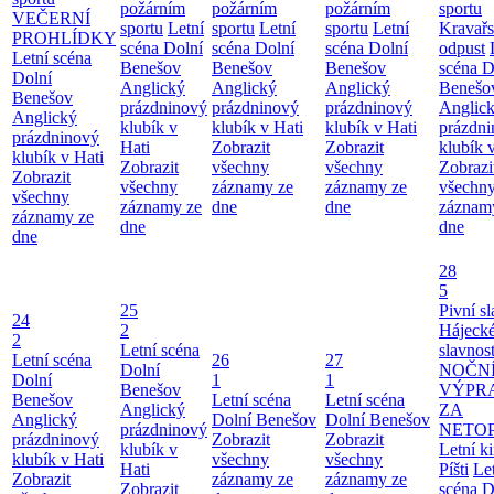
požárním
požárním
požárním
sportu
VEČERNÍ
sportu
Letní
sportu
Letní
sportu
Letní
Kravař
PROHLÍDKY
scéna Dolní
scéna Dolní
scéna Dolní
odpust
Letní scéna
Benešov
Benešov
Benešov
scéna D
Dolní
Anglický
Anglický
Anglický
Benešo
Benešov
prázdninový
prázdninový
prázdninový
Anglic
Anglický
klubík v
klubík v Hati
klubík v Hati
prázdn
prázdninový
Hati
Zobrazit
Zobrazit
klubík 
klubík v Hati
Zobrazit
všechny
všechny
Zobrazi
Zobrazit
všechny
záznamy ze
záznamy ze
všechn
všechny
záznamy ze
dne
dne
záznam
záznamy ze
dne
dne
dne
28
5
25
Pivní sl
24
2
Hájecké
2
Letní scéna
slavnost
Letní scéna
26
27
Dolní
NOČN
Dolní
1
1
Benešov
VÝPR
Benešov
Letní scéna
Letní scéna
Anglický
ZA
Anglický
Dolní Benešov
Dolní Benešov
prázdninový
NETO
prázdninový
Zobrazit
Zobrazit
klubík v
Letní k
klubík v Hati
všechny
všechny
Hati
Píšti
Le
Zobrazit
záznamy ze
záznamy ze
Zobrazit
scéna D