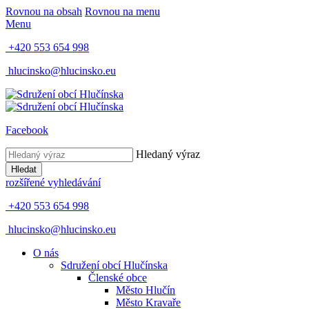
Rovnou na obsah
Rovnou na menu
Menu
+420 553 654 998
hlucinsko@hlucinsko.eu
Facebook
Hledaný výraz
Hledat
rozšířené vyhledávání
+420 553 654 998
hlucinsko@hlucinsko.eu
O nás
Sdružení obcí Hlučínska
Členské obce
Město Hlučín
Město Kravaře