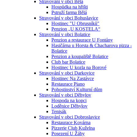
Stravování v obci Bělá
Hospůdka na hřišti
Pstruží farma Bělá
Stravování v obci Bohuslavice
Hostinec "U Obrusníků"
Penzion „U KOSTELA“
Stravování v obci Bolatice
Penzion a restaurace U Fontány
Hasičárna u Horsta & Chacharova pizza -
Bolatice
Penzion a koupaliště Bolatice
Club bar Bolatice
Hostinec U kozla na Borové
Stravování v obci Darkovice
Hostinec Na Zastávce
Restaurace Piano
Pohostinství Kulturní dům
Stravování v obci Děhylov
Hospoda na kopci
Loděnice Děhylov
Tenisák
Stravování v obci Dobroslavice
Restaurace Kovárna
Pizzerie Club Kuželna
Posezení U Žáby