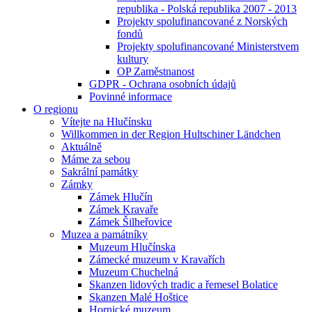
republika - Polská republika 2007 - 2013
Projekty spolufinancované z Norských
fondů
Projekty spolufinancované Ministerstvem
kultury
OP Zaměstnanost
GDPR - Ochrana osobních údajů
Povinné informace
O regionu
Vítejte na Hlučínsku
Willkommen in der Region Hultschiner Ländchen
Aktuálně
Máme za sebou
Sakrální památky
Zámky
Zámek Hlučín
Zámek Kravaře
Zámek Šilheřovice
Muzea a památníky
Muzeum Hlučínska
Zámecké muzeum v Kravařích
Muzeum Chuchelná
Skanzen lidových tradic a řemesel Bolatice
Skanzen Malé Hoštice
Hornické muzeum