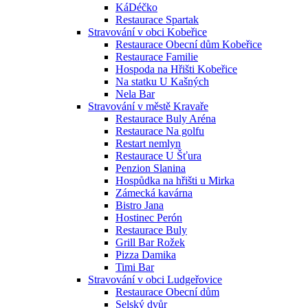
KáDéčko
Restaurace Spartak
Stravování v obci Kobeřice
Restaurace Obecní dům Kobeřice
Restaurace Familie
Hospoda na Hřišti Kobeřice
Na statku U Kašných
Nela Bar
Stravování v městě Kravaře
Restaurace Buly Aréna
Restaurace Na golfu
Restart nemlyn
Restaurace U Šťura
Penzion Slanina
Hospůdka na hřišti u Mirka
Zámecká kavárna
Bistro Jana
Hostinec Perón
Restaurace Buly
Grill Bar Rožek
Pizza Damika
Timi Bar
Stravování v obci Ludgeřovice
Restaurace Obecní dům
Selský dvůr