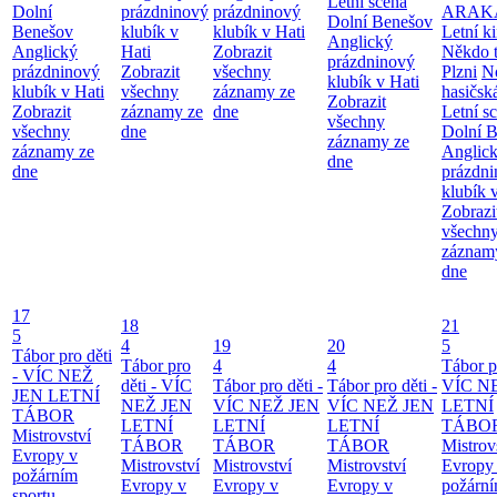
Letní scéna
Dolní
prázdninový
prázdninový
ARAK
Dolní Benešov
Benešov
klubík v
klubík v Hati
Letní ki
Anglický
Anglický
Hati
Zobrazit
Někdo t
prázdninový
prázdninový
Zobrazit
všechny
Plzni
N
klubík v Hati
klubík v Hati
všechny
záznamy ze
hasičsk
Zobrazit
Zobrazit
záznamy ze
dne
Letní s
všechny
všechny
dne
Dolní 
záznamy ze
záznamy ze
Anglic
dne
dne
prázdn
klubík 
Zobrazi
všechn
záznam
dne
17
18
21
5
4
19
20
5
Tábor pro děti
Tábor pro
4
4
Tábor pr
- VÍC NEŽ
děti - VÍC
Tábor pro děti -
Tábor pro děti -
VÍC N
JEN LETNÍ
NEŽ JEN
VÍC NEŽ JEN
VÍC NEŽ JEN
LETNÍ
TÁBOR
LETNÍ
LETNÍ
LETNÍ
TÁBO
Mistrovství
TÁBOR
TÁBOR
TÁBOR
Mistrov
Evropy v
Mistrovství
Mistrovství
Mistrovství
Evropy
požárním
Evropy v
Evropy v
Evropy v
požárn
sportu