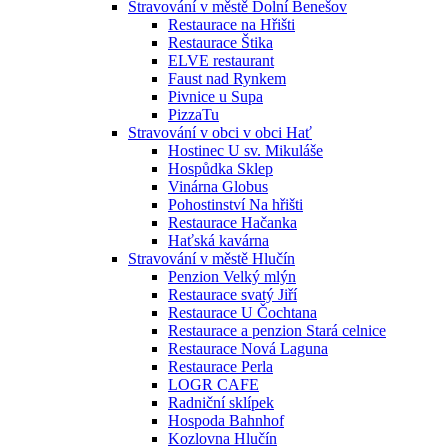
Stravování v městě Dolní Benešov
Restaurace na Hřišti
Restaurace Štika
ELVE restaurant
Faust nad Rynkem
Pivnice u Supa
PizzaTu
Stravování v obci v obci Hať
Hostinec U sv. Mikuláše
Hospůdka Sklep
Vinárna Globus
Pohostinství Na hřišti
Restaurace Hačanka
Haťská kavárna
Stravování v městě Hlučín
Penzion Velký mlýn
Restaurace svatý Jiří
Restaurace U Čochtana
Restaurace a penzion Stará celnice
Restaurace Nová Laguna
Restaurace Perla
LOGR CAFE
Radniční sklípek
Hospoda Bahnhof
Kozlovna Hlučín