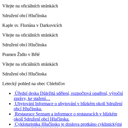
Vítejte na oficiálních stránkách
Sdružení obcí Hlučínska
Kaple sv. Floriána v Darkovicích
Vítejte na oficiálních stránkách
Sdružení obcí Hlučínska
Pramen Židlo v Bělé
Vítejte na oficiálních stránkách
Sdružení obcí Hlučínska
Letecký pohled na obec Chlebičov
Úřední deska
Důležitá sdělení, rozpočtová opatření, výroční
zprávy, ke stažení…
Ubytování
Informace o ubytování v blízkém okolí Sdružení
obcí Hlučínska.
Restaurace
Seznam a informace o restauracích v blízkém
okolí Sdružení obcí Hlučínska.
Cykloturistika
Hlučínsko je doslova protkáno cyklistickými