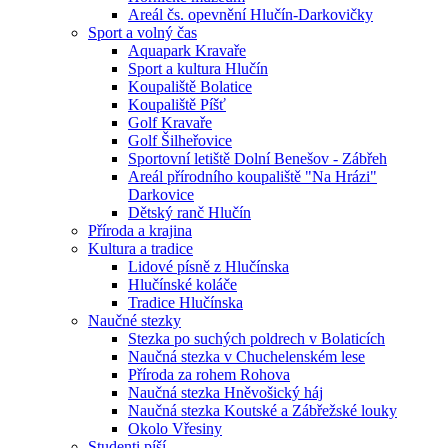
Areál čs. opevnění Hlučín-Darkovičky
Sport a volný čas
Aquapark Kravaře
Sport a kultura Hlučín
Koupaliště Bolatice
Koupaliště Píšť
Golf Kravaře
Golf Šilheřovice
Sportovní letiště Dolní Benešov - Zábřeh
Areál přírodního koupaliště "Na Hrázi"
Darkovice
Dětský ranč Hlučín
Příroda a krajina
Kultura a tradice
Lidové písně z Hlučínska
Hlučínské koláče
Tradice Hlučínska
Naučné stezky
Stezka po suchých poldrech v Bolaticích
Naučná stezka v Chuchelenském lese
Příroda za rohem Rohova
Naučná stezka Hněvošický háj
Naučná stezka Koutské a Zábřežské louky
Okolo Vřesiny
Studenti píší