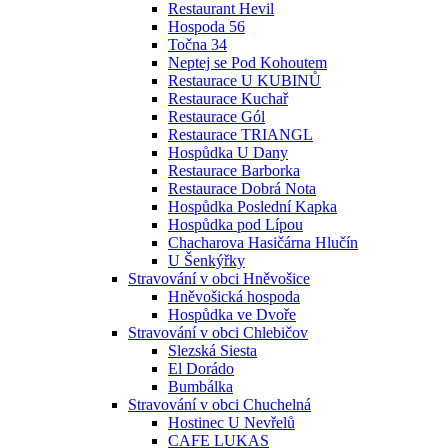
Restaurant Hevil
Hospoda 56
Točna 34
Neptej se Pod Kohoutem
Restaurace U KUBINŮ
Restaurace Kuchař
Restaurace Gól
Restaurace TRIANGL
Hospůdka U Dany
Restaurace Barborka
Restaurace Dobrá Nota
Hospůdka Poslední Kapka
Hospůdka pod Lípou
Chacharova Hasičárna Hlučín
U Šenkýřky
Stravování v obci Hněvošice
Hněvošická hospoda
Hospůdka ve Dvoře
Stravování v obci Chlebičov
Slezská Siesta
El Dorádo
Bumbálka
Stravování v obci Chuchelná
Hostinec U Nevřelů
CAFE LUKAS