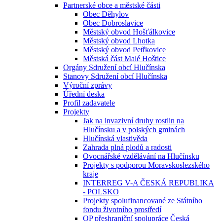
Partnerské obce a městské části
Obec Děhylov
Obec Dobroslavice
Městský obvod Hošťálkovice
Městský obvod Lhotka
Městský obvod Petřkovice
Městská část Malé Hoštice
Orgány Sdružení obcí Hlučínska
Stanovy Sdružení obcí Hlučínska
Výroční zprávy
Úřední deska
Profil zadavatele
Projekty
Jak na invazivní druhy rostlin na
Hlučínsku a v polských gminách
Hlučínská vlastivěda
Zahrada plná plodů a radosti
Ovocnářské vzdělávání na Hlučínsku
Projekty s podporou Moravskoslezského
kraje
INTERREG V-A ČESKÁ REPUBLIKA
- POLSKO
Projekty spolufinancované ze Státního
fondu životního prostředí
OP přeshraniční spolupráce Česká