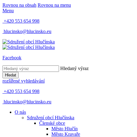
Rovnou na obsah
Rovnou na menu
Menu
+420 553 654 998
hlucinsko@hlucinsko.eu
Facebook
Hledaný výraz
Hledat
rozšířené vyhledávání
+420 553 654 998
hlucinsko@hlucinsko.eu
O nás
Sdružení obcí Hlučínska
Členské obce
Město Hlučín
Město Kravaře