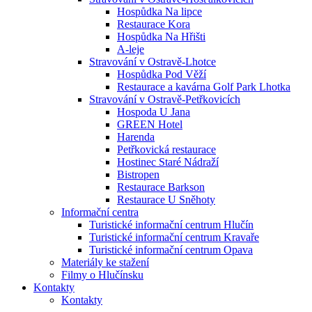
Hospůdka Na lipce
Restaurace Kora
Hospůdka Na Hřišti
A-leje
Stravování v Ostravě-Lhotce
Hospůdka Pod Věží
Restaurace a kavárna Golf Park Lhotka
Stravování v Ostravě-Petřkovicích
Hospoda U Jana
GREEN Hotel
Harenda
Petřkovická restaurace
Hostinec Staré Nádraží
Bistropen
Restaurace Barkson
Restaurace U Sněhoty
Informační centra
Turistické informační centrum Hlučín
Turistické informační centrum Kravaře
Turistické informační centrum Opava
Materiály ke stažení
Filmy o Hlučínsku
Kontakty
Kontakty