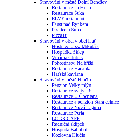
Stravování v městě Dolní Benešov
Restaurace na Hřišti
Restaurace Štika
ELVE restaurant
Faust nad Rynkem
Pivnice u Supa
PizzaTu
Stravování v obci v obci Hať
Hostinec U sv. Mikuláše
Hospůdka Sklep
Vinárna Globus
Pohostinství Na hřišti
Restaurace Hačanka
Haťská kavárna
Stravování v městě Hlučín
Penzion Velký mlýn
Restaurace svatý Jiří
Restaurace U Čochtana
Restaurace a penzion Stará celnice
Restaurace Nová Laguna
Restaurace Perla
LOGR CAFE
Radniční sklípek
Hospoda Bahnhof
Kozlovna Hlučín