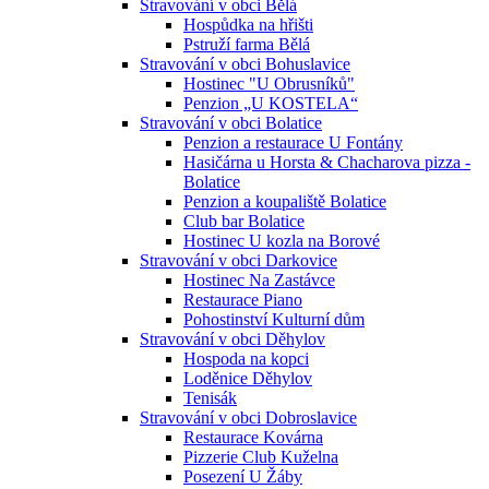
Stravování v obci Bělá
Hospůdka na hřišti
Pstruží farma Bělá
Stravování v obci Bohuslavice
Hostinec "U Obrusníků"
Penzion „U KOSTELA“
Stravování v obci Bolatice
Penzion a restaurace U Fontány
Hasičárna u Horsta & Chacharova pizza -
Bolatice
Penzion a koupaliště Bolatice
Club bar Bolatice
Hostinec U kozla na Borové
Stravování v obci Darkovice
Hostinec Na Zastávce
Restaurace Piano
Pohostinství Kulturní dům
Stravování v obci Děhylov
Hospoda na kopci
Loděnice Děhylov
Tenisák
Stravování v obci Dobroslavice
Restaurace Kovárna
Pizzerie Club Kuželna
Posezení U Žáby