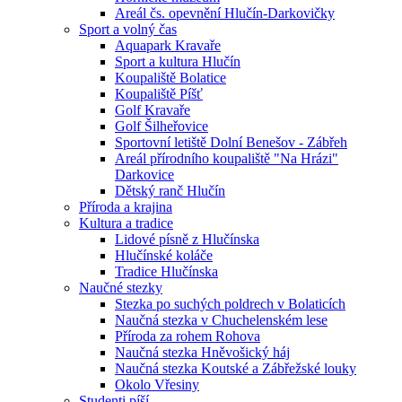
Areál čs. opevnění Hlučín-Darkovičky
Sport a volný čas
Aquapark Kravaře
Sport a kultura Hlučín
Koupaliště Bolatice
Koupaliště Píšť
Golf Kravaře
Golf Šilheřovice
Sportovní letiště Dolní Benešov - Zábřeh
Areál přírodního koupaliště "Na Hrázi"
Darkovice
Dětský ranč Hlučín
Příroda a krajina
Kultura a tradice
Lidové písně z Hlučínska
Hlučínské koláče
Tradice Hlučínska
Naučné stezky
Stezka po suchých poldrech v Bolaticích
Naučná stezka v Chuchelenském lese
Příroda za rohem Rohova
Naučná stezka Hněvošický háj
Naučná stezka Koutské a Zábřežské louky
Okolo Vřesiny
Studenti píší