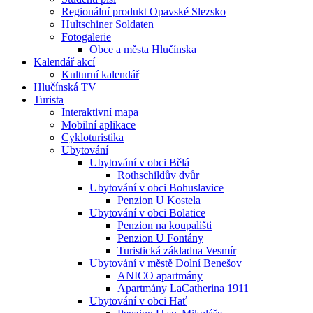
Regionální produkt Opavské Slezsko
Hultschiner Soldaten
Fotogalerie
Obce a města Hlučínska
Kalendář akcí
Kulturní kalendář
Hlučínská TV
Turista
Interaktivní mapa
Mobilní aplikace
Cykloturistika
Ubytování
Ubytování v obci Bělá
Rothschildův dvůr
Ubytování v obci Bohuslavice
Penzion U Kostela
Ubytování v obci Bolatice
Penzion na koupališti
Penzion U Fontány
Turistická základna Vesmír
Ubytování v městě Dolní Benešov
ANICO apartmány
Apartmány LaCatherina 1911
Ubytování v obci Hať