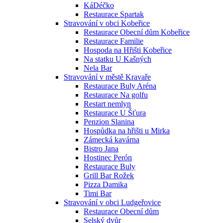
KáDéčko
Restaurace Spartak
Stravování v obci Kobeřice
Restaurace Obecní dům Kobeřice
Restaurace Familie
Hospoda na Hřišti Kobeřice
Na statku U Kašných
Nela Bar
Stravování v městě Kravaře
Restaurace Buly Aréna
Restaurace Na golfu
Restart nemlyn
Restaurace U Šťura
Penzion Slanina
Hospůdka na hřišti u Mirka
Zámecká kavárna
Bistro Jana
Hostinec Perón
Restaurace Buly
Grill Bar Rožek
Pizza Damika
Timi Bar
Stravování v obci Ludgeřovice
Restaurace Obecní dům
Selský dvůr