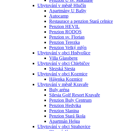
Penzion U sv. Mikuláše
Ubytování v městě Hlučín
Apartmány U Bašty
Autocamp
Restaurace a penzion Stará celnice
Penzion HEVIL
Penzion RODOS
Penzion sv. Florian
Penzion Terezka
Penzion Velký mlýn
Ubytování v obci Hněvošice
Villa Glassberg
Ubytování v obci Chlebičov
Slezská Siesta
Ubytování v obci Kozmice
Hájenka Kozmice
Ubytování v městě Kravaře
Buly aréna
Silesia Golf Resort Kravaře
Penzion Buly Centrum
Penzion Hedvika
Penzion Slanina
Penzion Stará škola
Apartmán Helga
Ubytování v obci Strahovice