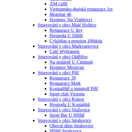
AM caffé
Vietnamsko-thajská restaurace An
Motobar 46
Hostinec Na Vrablovci
Stravování v obci Malé Hoštice
Restaurace U lípy
Hospoda U Dihlů
Cyklobar a penzion 100dola
Stravování v obci Markvartovice
Café Wybranetz
Stravování v obci Oldřišov
Na stolárně U Cimingů
Hostinec Moravan
Stravování v obci Píšť
Restaurace 39
Restaurace Majk
Koupaliště a minigolf Píšť
Sport club Victoria
Stravování v obci Rohov
Hospoda U Komárků
Stravování v obci Služovice
Sport Bar U Hřiště
Stravování v obci Strahovice
Obecní dům Strahovice
Hřiště Strahovice