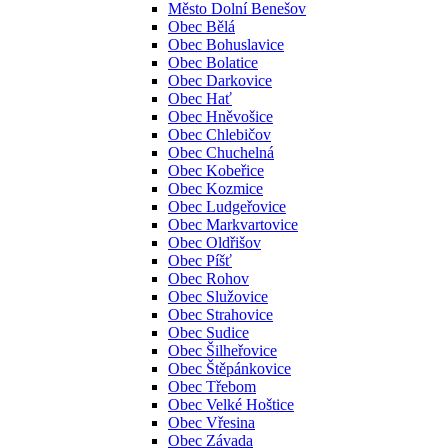
Město Dolní Benešov
Obec Bělá
Obec Bohuslavice
Obec Bolatice
Obec Darkovice
Obec Hať
Obec Hněvošice
Obec Chlebičov
Obec Chuchelná
Obec Kobeřice
Obec Kozmice
Obec Ludgeřovice
Obec Markvartovice
Obec Oldřišov
Obec Píšť
Obec Rohov
Obec Služovice
Obec Strahovice
Obec Sudice
Obec Šilheřovice
Obec Štěpánkovice
Obec Třebom
Obec Velké Hoštice
Obec Vřesina
Obec Závada