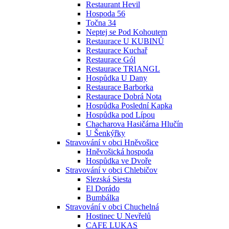
Restaurant Hevil
Hospoda 56
Točna 34
Neptej se Pod Kohoutem
Restaurace U KUBINŮ
Restaurace Kuchař
Restaurace Gól
Restaurace TRIANGL
Hospůdka U Dany
Restaurace Barborka
Restaurace Dobrá Nota
Hospůdka Poslední Kapka
Hospůdka pod Lípou
Chacharova Hasičárna Hlučín
U Šenkýřky
Stravování v obci Hněvošice
Hněvošická hospoda
Hospůdka ve Dvoře
Stravování v obci Chlebičov
Slezská Siesta
El Dorádo
Bumbálka
Stravování v obci Chuchelná
Hostinec U Nevřelů
CAFE LUKAS