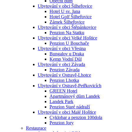
Obecní dům
Ubytování v obci Šilheřovice
Hotel U sv. Jana
Hotel Golf Šilheřovice
Zámek Šilheřovice
Ubytování v obci Štěpánkovice
Penzion Na Statku
Ubytování v obci Velké Hoštice
Penzion U Bouchače
Ubytování v obci Vřesina
Bungalov u Draka
Kemp Vodní Důl
Ubytování v obci Závada
Penzion Závada
Ubytování v Ostravě-Lhotce
Penzion Lhotka
Ubytování v Ostravě-Petřkovicích
GREEN Hotel
Apartmánový dům Landek
Landek Park
Penzion Staré nádraží
Ubytování v obci Malé Hoštice
Cyklobar a penzion 100dola
Penzion Jory
Restaurace