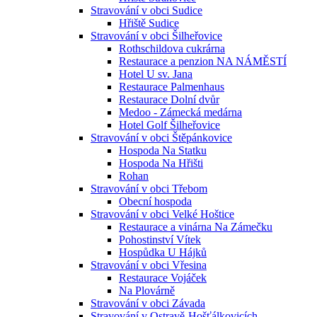
Stravování v obci Sudice
Hřiště Sudice
Stravování v obci Šilheřovice
Rothschildova cukrárna
Restaurace a penzion NA NÁMĚSTÍ
Hotel U sv. Jana
Restaurace Palmenhaus
Restaurace Dolní dvůr
Medoo - Zámecká medárna
Hotel Golf Šilheřovice
Stravování v obci Štěpánkovice
Hospoda Na Statku
Hospoda Na Hřišti
Rohan
Stravování v obci Třebom
Obecní hospoda
Stravování v obci Velké Hoštice
Restaurace a vinárna Na Zámečku
Pohostinství Vítek
Hospůdka U Hájků
Stravování v obci Vřesina
Restaurace Vojáček
Na Plovárně
Stravování v obci Závada
Stravování v Ostravě-Hošťálkovicích