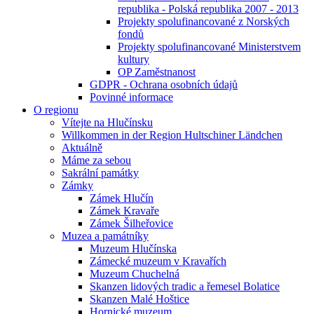
republika - Polská republika 2007 - 2013
Projekty spolufinancované z Norských
fondů
Projekty spolufinancované Ministerstvem
kultury
OP Zaměstnanost
GDPR - Ochrana osobních údajů
Povinné informace
O regionu
Vítejte na Hlučínsku
Willkommen in der Region Hultschiner Ländchen
Aktuálně
Máme za sebou
Sakrální památky
Zámky
Zámek Hlučín
Zámek Kravaře
Zámek Šilheřovice
Muzea a památníky
Muzeum Hlučínska
Zámecké muzeum v Kravařích
Muzeum Chuchelná
Skanzen lidových tradic a řemesel Bolatice
Skanzen Malé Hoštice
Hornické muzeum