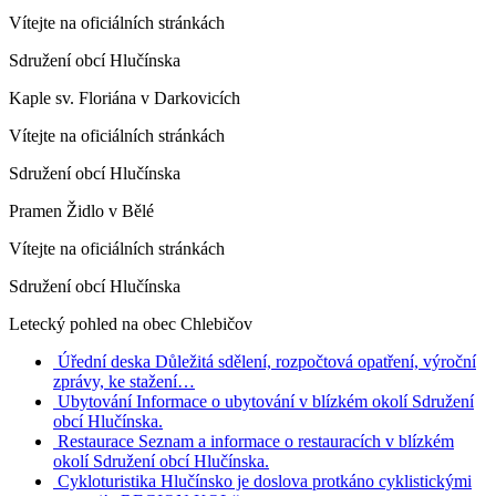
Vítejte na oficiálních stránkách
Sdružení obcí Hlučínska
Kaple sv. Floriána v Darkovicích
Vítejte na oficiálních stránkách
Sdružení obcí Hlučínska
Pramen Židlo v Bělé
Vítejte na oficiálních stránkách
Sdružení obcí Hlučínska
Letecký pohled na obec Chlebičov
Úřední deska
Důležitá sdělení, rozpočtová opatření, výroční
zprávy, ke stažení…
Ubytování
Informace o ubytování v blízkém okolí Sdružení
obcí Hlučínska.
Restaurace
Seznam a informace o restauracích v blízkém
okolí Sdružení obcí Hlučínska.
Cykloturistika
Hlučínsko je doslova protkáno cyklistickými