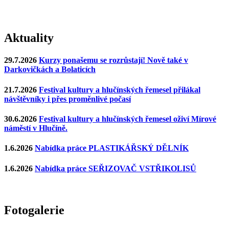
Aktuality
29.7.2026
Kurzy ponašemu se rozrůstají! Nově také v
Darkovičkách a Bolaticích
21.7.2026
Festival kultury a hlučínských řemesel přilákal
návštěvníky i přes proměnlivé počasí
30.6.2026
Festival kultury a hlučínských řemesel oživí Mírové
náměstí v Hlučíně.
1.6.2026
Nabídka práce PLASTIKÁŘSKÝ DĚLNÍK
1.6.2026
Nabídka práce SEŘIZOVAČ VSTŘIKOLISŮ
Fotogalerie