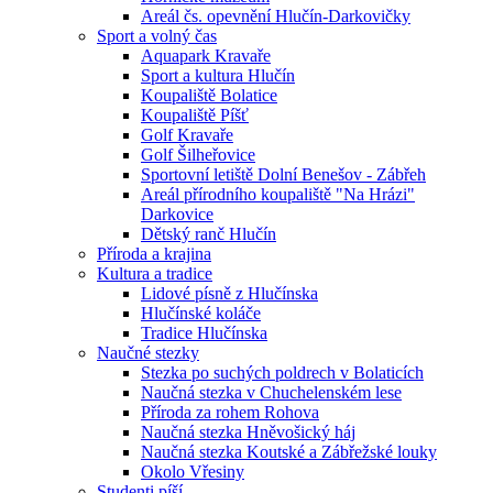
Areál čs. opevnění Hlučín-Darkovičky
Sport a volný čas
Aquapark Kravaře
Sport a kultura Hlučín
Koupaliště Bolatice
Koupaliště Píšť
Golf Kravaře
Golf Šilheřovice
Sportovní letiště Dolní Benešov - Zábřeh
Areál přírodního koupaliště "Na Hrázi"
Darkovice
Dětský ranč Hlučín
Příroda a krajina
Kultura a tradice
Lidové písně z Hlučínska
Hlučínské koláče
Tradice Hlučínska
Naučné stezky
Stezka po suchých poldrech v Bolaticích
Naučná stezka v Chuchelenském lese
Příroda za rohem Rohova
Naučná stezka Hněvošický háj
Naučná stezka Koutské a Zábřežské louky
Okolo Vřesiny
Studenti píší