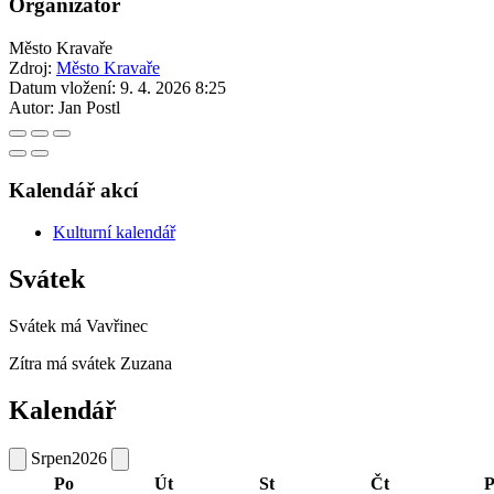
Organizátor
Město Kravaře
Zdroj:
Město Kravaře
Datum vložení:
9. 4. 2026 8:25
Autor:
Jan Postl
Kalendář akcí
Kulturní kalendář
Svátek
Svátek má
Vavřinec
Zítra má svátek
Zuzana
Kalendář
Srpen
2026
Po
Út
St
Čt
P