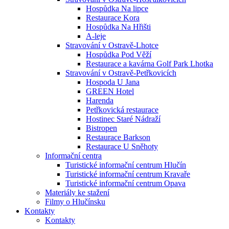
Hospůdka Na lipce
Restaurace Kora
Hospůdka Na Hřišti
A-leje
Stravování v Ostravě-Lhotce
Hospůdka Pod Věží
Restaurace a kavárna Golf Park Lhotka
Stravování v Ostravě-Petřkovicích
Hospoda U Jana
GREEN Hotel
Harenda
Petřkovická restaurace
Hostinec Staré Nádraží
Bistropen
Restaurace Barkson
Restaurace U Sněhoty
Informační centra
Turistické informační centrum Hlučín
Turistické informační centrum Kravaře
Turistické informační centrum Opava
Materiály ke stažení
Filmy o Hlučínsku
Kontakty
Kontakty