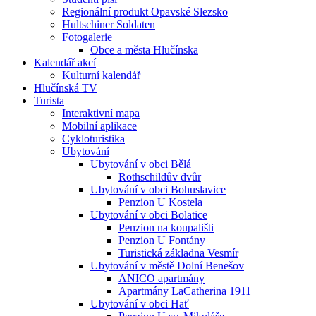
Regionální produkt Opavské Slezsko
Hultschiner Soldaten
Fotogalerie
Obce a města Hlučínska
Kalendář akcí
Kulturní kalendář
Hlučínská TV
Turista
Interaktivní mapa
Mobilní aplikace
Cykloturistika
Ubytování
Ubytování v obci Bělá
Rothschildův dvůr
Ubytování v obci Bohuslavice
Penzion U Kostela
Ubytování v obci Bolatice
Penzion na koupališti
Penzion U Fontány
Turistická základna Vesmír
Ubytování v městě Dolní Benešov
ANICO apartmány
Apartmány LaCatherina 1911
Ubytování v obci Hať