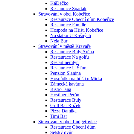
KáDéčko
Restaurace Spartak
Stravování v obci Kobeřice
Restaurace Obecní dům Kobeřice
Restaurace Familie
Hospoda na Hřišti Kobeřice
Na statku U Kašných
Nela Bar
Stravování v městě Kravaře
Restaurace Buly Aréna
Restaurace Na golfu
Restart nemlyn
Restaurace U Šťura
Penzion Slanina
Hospůdka na hřišti u Mirka
Zámecká kavárna
Bistro Jana
Hostinec Perón
Restaurace Buly
Grill Bar Rožek
Pizza Damika
Timi Bar
Stravování v obci Ludgeřovice
Restaurace Obecní dům
Selský dvůr