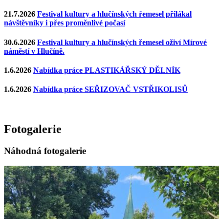
21.7.2026
Festival kultury a hlučínských řemesel přilákal
návštěvníky i přes proměnlivé počasí
30.6.2026
Festival kultury a hlučínských řemesel oživí Mírové
náměstí v Hlučíně.
1.6.2026
Nabídka práce PLASTIKÁŘSKÝ DĚLNÍK
1.6.2026
Nabídka práce SEŘIZOVAČ VSTŘIKOLISŮ
Fotogalerie
Náhodná fotogalerie