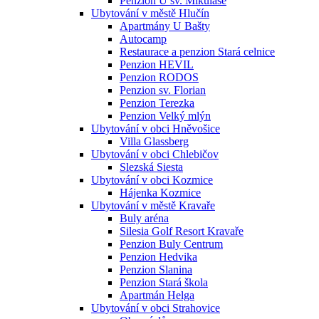
Penzion U sv. Mikuláše
Ubytování v městě Hlučín
Apartmány U Bašty
Autocamp
Restaurace a penzion Stará celnice
Penzion HEVIL
Penzion RODOS
Penzion sv. Florian
Penzion Terezka
Penzion Velký mlýn
Ubytování v obci Hněvošice
Villa Glassberg
Ubytování v obci Chlebičov
Slezská Siesta
Ubytování v obci Kozmice
Hájenka Kozmice
Ubytování v městě Kravaře
Buly aréna
Silesia Golf Resort Kravaře
Penzion Buly Centrum
Penzion Hedvika
Penzion Slanina
Penzion Stará škola
Apartmán Helga
Ubytování v obci Strahovice