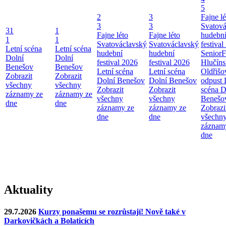
5
2
3
Fajne lé
3
3
Svatová
31
1
Fajne léto
Fajne léto
hudebn
1
1
Svatováclavský
Svatováclavský
festival
Letní scéna
Letní scéna
hudební
hudební
SeniorF
Dolní
Dolní
festival 2026
festival 2026
Hlučín
Benešov
Benešov
Letní scéna
Letní scéna
Oldřišo
Zobrazit
Zobrazit
Dolní Benešov
Dolní Benešov
odpust
všechny
všechny
Zobrazit
Zobrazit
scéna D
záznamy ze
záznamy ze
všechny
všechny
Benešo
dne
dne
záznamy ze
záznamy ze
Zobrazi
dne
dne
všechn
záznam
dne
Aktuality
29.7.2026
Kurzy ponašemu se rozrůstají! Nově také v
Darkovičkách a Bolaticích