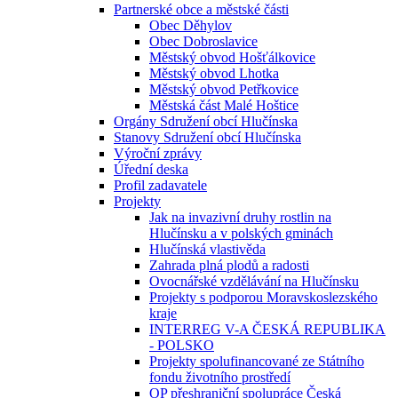
Partnerské obce a městské části
Obec Děhylov
Obec Dobroslavice
Městský obvod Hošťálkovice
Městský obvod Lhotka
Městský obvod Petřkovice
Městská část Malé Hoštice
Orgány Sdružení obcí Hlučínska
Stanovy Sdružení obcí Hlučínska
Výroční zprávy
Úřední deska
Profil zadavatele
Projekty
Jak na invazivní druhy rostlin na
Hlučínsku a v polských gminách
Hlučínská vlastivěda
Zahrada plná plodů a radosti
Ovocnářské vzdělávání na Hlučínsku
Projekty s podporou Moravskoslezského
kraje
INTERREG V-A ČESKÁ REPUBLIKA
- POLSKO
Projekty spolufinancované ze Státního
fondu životního prostředí
OP přeshraniční spolupráce Česká