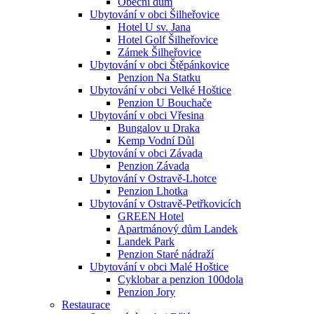
Obecní dům
Ubytování v obci Šilheřovice
Hotel U sv. Jana
Hotel Golf Šilheřovice
Zámek Šilheřovice
Ubytování v obci Štěpánkovice
Penzion Na Statku
Ubytování v obci Velké Hoštice
Penzion U Bouchače
Ubytování v obci Vřesina
Bungalov u Draka
Kemp Vodní Důl
Ubytování v obci Závada
Penzion Závada
Ubytování v Ostravě-Lhotce
Penzion Lhotka
Ubytování v Ostravě-Petřkovicích
GREEN Hotel
Apartmánový dům Landek
Landek Park
Penzion Staré nádraží
Ubytování v obci Malé Hoštice
Cyklobar a penzion 100dola
Penzion Jory
Restaurace