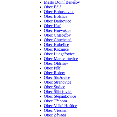
Město Dolní Benešov
Obec Bělá
Obec Bohuslavice
Obec Bolatice
Obec Darkovice
Obec Hať
Obec Hněvošice
Obec Chlebičov
Obec Chuchelná
Obec Kobeřice
Obec Kozmice
Obec Ludgeřovice
Obec Markvartovice
Obec Oldřišov
Obec Píšť
Obec Rohov
Obec Služovice
Obec Strahovice
Obec Sudice
Obec Šilheřovice
Obec Štěpánkovice
Obec Třebom
Obec Velké Hoštice
Obec Vřesina
Obec Závada