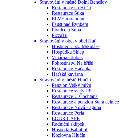
Stravování v městě Dolní Benešov
Restaurace na Hřišti
Restaurace Štika
ELVE restaurant
Faust nad Rynkem
Pivnice u Supa
PizzaTu
Stravování v obci v obci Hať
Hostinec U sv. Mikuláše
Hospůdka Sklep
Vinárna Globus
Pohostinství Na hřišti
Restaurace Hačanka
Haťská kavárna
Stravování v městě Hlučín
Penzion Velký mlýn
Restaurace svatý Jiří
Restaurace U Čochtana
Restaurace a penzion Stará celnice
Restaurace Nová Laguna
Restaurace Perla
LOGR CAFE
Radniční sklípek
Hospoda Bahnhof
Kozlovna Hlučín