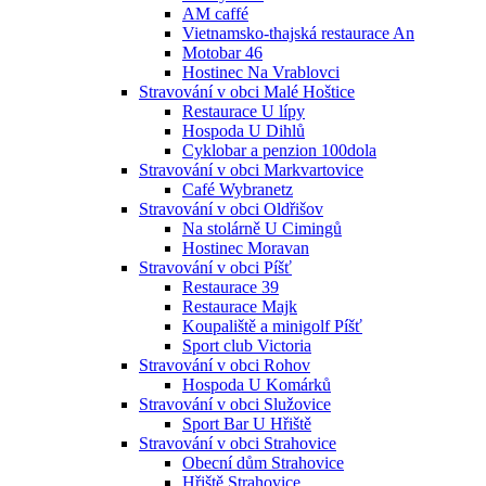
AM caffé
Vietnamsko-thajská restaurace An
Motobar 46
Hostinec Na Vrablovci
Stravování v obci Malé Hoštice
Restaurace U lípy
Hospoda U Dihlů
Cyklobar a penzion 100dola
Stravování v obci Markvartovice
Café Wybranetz
Stravování v obci Oldřišov
Na stolárně U Cimingů
Hostinec Moravan
Stravování v obci Píšť
Restaurace 39
Restaurace Majk
Koupaliště a minigolf Píšť
Sport club Victoria
Stravování v obci Rohov
Hospoda U Komárků
Stravování v obci Služovice
Sport Bar U Hřiště
Stravování v obci Strahovice
Obecní dům Strahovice
Hřiště Strahovice