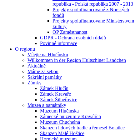
republika - Polská republika 2007 - 2013
Projekty spolufinancované z Norských
fondů
Projekty spolufinancované Ministerstvem
kultury
OP Zaměstnanost
GDPR - Ochrana osobních údajů
Povinné informace
O regionu
Vítejte na Hlučínsku
Willkommen in der Region Hultschiner Ländchen
Aktuálně
Máme za sebou
Sakrální památky
Zámky
Zámek Hlučín
Zámek Kravaře
Zámek Šilheřovice
Muzea a památníky
Muzeum Hlučínska
Zámecké muzeum v Kravařích
Muzeum Chuchelná
Skanzen lidových tradic a řemesel Bolatice
Skanzen Malé Hoštice
Hornické muzeum