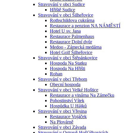
Stravování v obci Sudice
Hřiště Sudice
Stravování v obci Šilheřovice
Rothschildova cukrárna
Restaurace a penzion NA NÁMĚSTÍ
Hotel U sv. Jana
Restaurace Palmenhaus
Restaurace Dolní dvůr
Medoo - Zámecká medárna
Hotel Golf Šilheřovice
Stravování v obci Štěpánkovice
Hospoda Na Statku
Hospoda Na Hřišti
Rohan
Stravování v obci Třebom
Obecní hospoda
Stravování v obci Velké Hoštice
Restaurace a vinárna Na Zámečku
Pohostinství Vítek
Hospůdka U Hájků
Stravování v obci Vřesina
Restaurace Vojáček
Na Plovárně
Stravování v obci Závada
Stravování v Ostravě-Hošťálkovicích