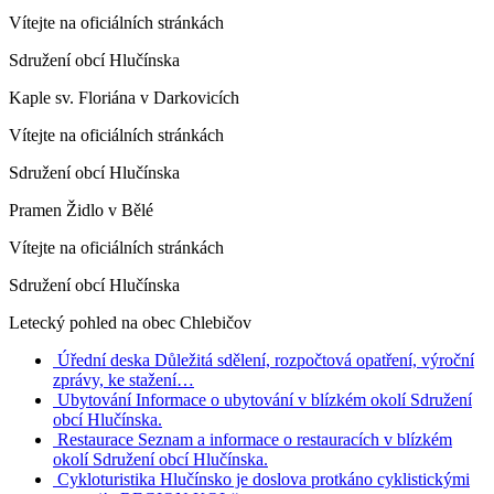
Vítejte na oficiálních stránkách
Sdružení obcí Hlučínska
Kaple sv. Floriána v Darkovicích
Vítejte na oficiálních stránkách
Sdružení obcí Hlučínska
Pramen Židlo v Bělé
Vítejte na oficiálních stránkách
Sdružení obcí Hlučínska
Letecký pohled na obec Chlebičov
Úřední deska
Důležitá sdělení, rozpočtová opatření, výroční
zprávy, ke stažení…
Ubytování
Informace o ubytování v blízkém okolí Sdružení
obcí Hlučínska.
Restaurace
Seznam a informace o restauracích v blízkém
okolí Sdružení obcí Hlučínska.
Cykloturistika
Hlučínsko je doslova protkáno cyklistickými