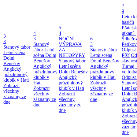
7
9
Letní k
hasičů
5
Přátels
4
4
utkaní -
3
3
NOČNÍ
6
Šilheřov
3
Stanový
VÝPRAVA
3
Petřkov
Stanový tábor
tábor
Letní
ZA
Stanový tábor
Odpust 
Letní scéna
scéna Dolní
NETOPÝRY
Letní scéna
Píšť
Od
Dolní
Benešov
Stanový tábor
Dolní Benešov
slavnost
Benešov
Anglický
Letní scéna
Anglický
Turnaj 
Anglický
prázdninový
Dolní Benešov
prázdninový
ve fotb
prázdninový
klubík v
Anglický
klubík v Hati
Odpust 
klubík v Hati
Hati
prázdninový
Zobrazit
Stanový
Zobrazit
Zobrazit
klubík v Hati
všechny
Letní s
všechny
všechny
Zobrazit
záznamy ze
Dolní 
záznamy ze
záznamy ze
všechny
dne
Anglic
dne
dne
záznamy ze
prázdn
dne
klubík 
Zobrazi
všechn
záznam
dne