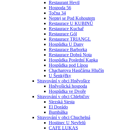
Restaurant Hevil
Hospoda 56
Točna 34
Neptej se Pod Kohoutem
Restaurace U KUBINŮ
Restaurace Kuchař
Restaurace Gól
Restaurace TRIANGL
Hospůdka U Dany
Restaurace Barborka
Restaurace Dobrá Nota
Hospůdka Poslední Kapka
Hospůdka pod Lípou
Chacharova Hasičárna Hlučín
U Šenkýřky
Stravování v obci Hněvošice
Hněvošická hospoda
Hospůdka ve Dvoře
Stravování v obci Chlebičov
Slezská Siesta
El Dorádo
Bumbálka
Stravování v obci Chuchelná
Hostinec U Nevřelů
CAFE LUKAS