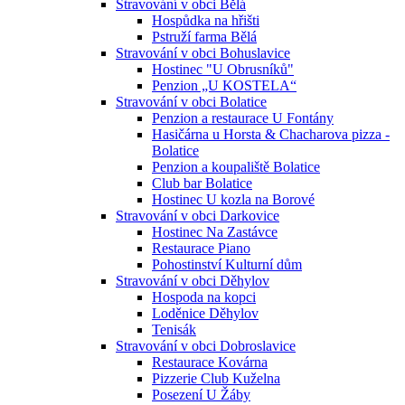
Stravování v obci Bělá
Hospůdka na hřišti
Pstruží farma Bělá
Stravování v obci Bohuslavice
Hostinec "U Obrusníků"
Penzion „U KOSTELA“
Stravování v obci Bolatice
Penzion a restaurace U Fontány
Hasičárna u Horsta & Chacharova pizza -
Bolatice
Penzion a koupaliště Bolatice
Club bar Bolatice
Hostinec U kozla na Borové
Stravování v obci Darkovice
Hostinec Na Zastávce
Restaurace Piano
Pohostinství Kulturní dům
Stravování v obci Děhylov
Hospoda na kopci
Loděnice Děhylov
Tenisák
Stravování v obci Dobroslavice
Restaurace Kovárna
Pizzerie Club Kuželna
Posezení U Žáby