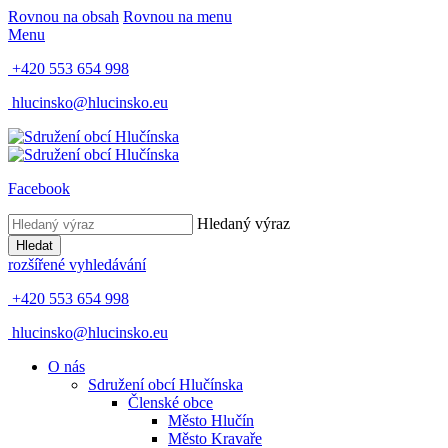
Rovnou na obsah
Rovnou na menu
Menu
+420 553 654 998
hlucinsko@hlucinsko.eu
Facebook
Hledaný výraz
Hledat
rozšířené vyhledávání
+420 553 654 998
hlucinsko@hlucinsko.eu
O nás
Sdružení obcí Hlučínska
Členské obce
Město Hlučín
Město Kravaře