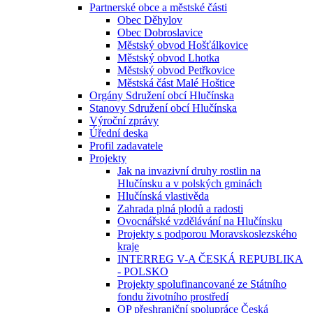
Partnerské obce a městské části
Obec Děhylov
Obec Dobroslavice
Městský obvod Hošťálkovice
Městský obvod Lhotka
Městský obvod Petřkovice
Městská část Malé Hoštice
Orgány Sdružení obcí Hlučínska
Stanovy Sdružení obcí Hlučínska
Výroční zprávy
Úřední deska
Profil zadavatele
Projekty
Jak na invazivní druhy rostlin na
Hlučínsku a v polských gminách
Hlučínská vlastivěda
Zahrada plná plodů a radosti
Ovocnářské vzdělávání na Hlučínsku
Projekty s podporou Moravskoslezského
kraje
INTERREG V-A ČESKÁ REPUBLIKA
- POLSKO
Projekty spolufinancované ze Státního
fondu životního prostředí
OP přeshraniční spolupráce Česká