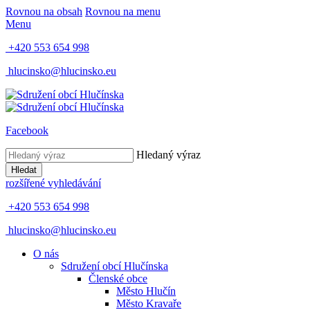
Rovnou na obsah
Rovnou na menu
Menu
+420 553 654 998
hlucinsko@hlucinsko.eu
Facebook
Hledaný výraz
Hledat
rozšířené vyhledávání
+420 553 654 998
hlucinsko@hlucinsko.eu
O nás
Sdružení obcí Hlučínska
Členské obce
Město Hlučín
Město Kravaře