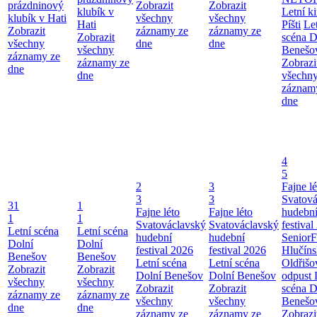
prázdninový
Zobrazit
Zobrazit
klubík v
Letní k
klubík v Hati
všechny
všechny
Hati
Píšti
Le
Zobrazit
záznamy ze
záznamy ze
Zobrazit
scéna D
všechny
dne
dne
všechny
Benešo
záznamy ze
záznamy ze
Zobrazi
dne
dne
všechn
záznam
dne
4
5
2
3
Fajne lé
3
3
Svatová
31
1
Fajne léto
Fajne léto
hudebn
1
1
Svatováclavský
Svatováclavský
festival
Letní scéna
Letní scéna
hudební
hudební
SeniorF
Dolní
Dolní
festival 2026
festival 2026
Hlučín
Benešov
Benešov
Letní scéna
Letní scéna
Oldřišo
Zobrazit
Zobrazit
Dolní Benešov
Dolní Benešov
odpust
všechny
všechny
Zobrazit
Zobrazit
scéna D
záznamy ze
záznamy ze
všechny
všechny
Benešo
dne
dne
záznamy ze
záznamy ze
Zobrazi