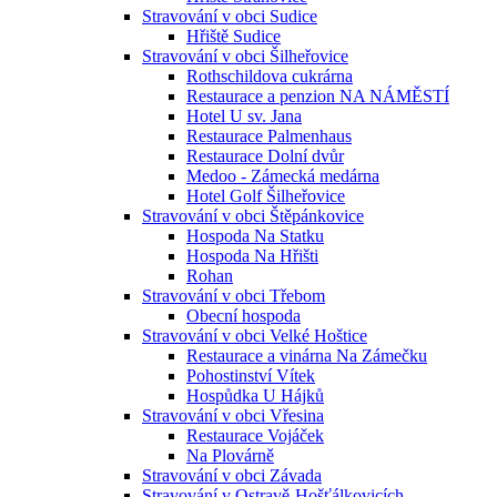
Stravování v obci Sudice
Hřiště Sudice
Stravování v obci Šilheřovice
Rothschildova cukrárna
Restaurace a penzion NA NÁMĚSTÍ
Hotel U sv. Jana
Restaurace Palmenhaus
Restaurace Dolní dvůr
Medoo - Zámecká medárna
Hotel Golf Šilheřovice
Stravování v obci Štěpánkovice
Hospoda Na Statku
Hospoda Na Hřišti
Rohan
Stravování v obci Třebom
Obecní hospoda
Stravování v obci Velké Hoštice
Restaurace a vinárna Na Zámečku
Pohostinství Vítek
Hospůdka U Hájků
Stravování v obci Vřesina
Restaurace Vojáček
Na Plovárně
Stravování v obci Závada
Stravování v Ostravě-Hošťálkovicích