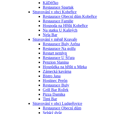
KáDéčko
Restaurace Spartak
Stravování v obci Kobeřice
Restaurace Obecní dům Kobeřice
Restaurace Familie
Hospoda na Hřišti Kobeřice
Na statku U Kašných
Nela Bar
Stravování v městě Kravaře
Restaurace Buly Aréna
Restaurace Na golfu
Restart nemlyn
Restaurace U Šťura
Penzion Slanina
Hospůdka na hřišti u Mirka
Zámecká kavárna
Bistro Jana
Hostinec Perón
Restaurace Buly
Grill Bar Rožek
Pizza Damika
Timi Bar
Stravování v obci Ludgeřovice
Restaurace Obecní dům
Selský dvůr