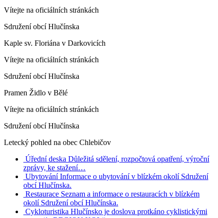
Vítejte na oficiálních stránkách
Sdružení obcí Hlučínska
Kaple sv. Floriána v Darkovicích
Vítejte na oficiálních stránkách
Sdružení obcí Hlučínska
Pramen Židlo v Bělé
Vítejte na oficiálních stránkách
Sdružení obcí Hlučínska
Letecký pohled na obec Chlebičov
Úřední deska
Důležitá sdělení, rozpočtová opatření, výroční
zprávy, ke stažení…
Ubytování
Informace o ubytování v blízkém okolí Sdružení
obcí Hlučínska.
Restaurace
Seznam a informace o restauracích v blízkém
okolí Sdružení obcí Hlučínska.
Cykloturistika
Hlučínsko je doslova protkáno cyklistickými