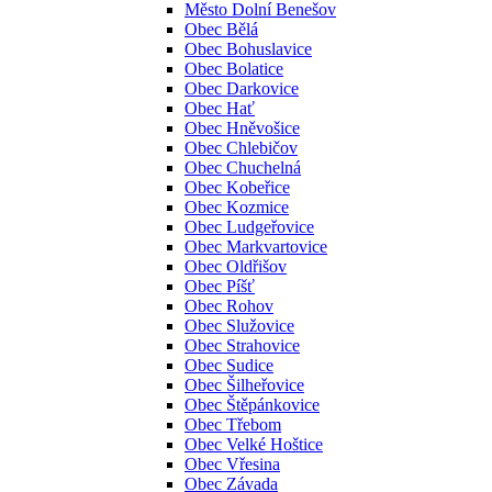
Město Dolní Benešov
Obec Bělá
Obec Bohuslavice
Obec Bolatice
Obec Darkovice
Obec Hať
Obec Hněvošice
Obec Chlebičov
Obec Chuchelná
Obec Kobeřice
Obec Kozmice
Obec Ludgeřovice
Obec Markvartovice
Obec Oldřišov
Obec Píšť
Obec Rohov
Obec Služovice
Obec Strahovice
Obec Sudice
Obec Šilheřovice
Obec Štěpánkovice
Obec Třebom
Obec Velké Hoštice
Obec Vřesina
Obec Závada