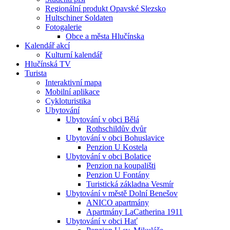
Regionální produkt Opavské Slezsko
Hultschiner Soldaten
Fotogalerie
Obce a města Hlučínska
Kalendář akcí
Kulturní kalendář
Hlučínská TV
Turista
Interaktivní mapa
Mobilní aplikace
Cykloturistika
Ubytování
Ubytování v obci Bělá
Rothschildův dvůr
Ubytování v obci Bohuslavice
Penzion U Kostela
Ubytování v obci Bolatice
Penzion na koupališti
Penzion U Fontány
Turistická základna Vesmír
Ubytování v městě Dolní Benešov
ANICO apartmány
Apartmány LaCatherina 1911
Ubytování v obci Hať