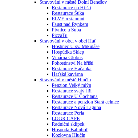
Stravování v městě Dolní Benešov
Restaurace na Hřišti
Restaurace Štika
ELVE restaurant
Faust nad Rynkem
Pivnice u Supa
PizzaTu
Stravování v obci v obci Hať
Hostinec U sv. Mikuláše
Hospůdka Sklep
Vinárna Globus
Pohostinství Na hřišti
Restaurace Hačanka
Haťská kavárna
Stravování v městě Hlučín
Penzion Velký mlýn
Restaurace svatý Jiří
Restaurace U Čochtana
Restaurace a penzion Stará celnice
Restaurace Nová Laguna
Restaurace Perla
LOGR CAFE
Radniční sklípek
Hospoda Bahnhof
Kozlovna Hlučín