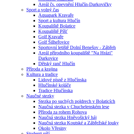
Areál čs. opevnění Hlučín-Darkovičky
Sport a volný čas
Aquapark Kravaře
Sport a kultura Hlučín
Koupaliště Bolatice
Koupaliště Píšť
Golf Kravaře
Golf Šilheřovice
Sportovní letiště Dolní Benešov - Zábřeh
Areál přírodního koupaliště "Na Hrázi"
Darkovice
Dětský ranč Hlučín
Příroda a krajina
Kultura a tradice
Lidové písně z Hlučínska
Hlučínské koláče
Tradice Hlučínska
Naučné stezky
Stezka po suchých poldrech v Bolaticích
Naučná stezka v Chuchelenském lese
Příroda za rohem Rohova
Naučná stezka Hněvošický háj
Naučná stezka Koutské a Zábřežské louky
Okolo Vřesiny
Studenti píší