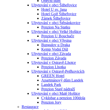
Obecní dům
Ubytování v obci Šilheřovice
Hotel U sv. Jana
Hotel Golf Šilheřovice
Zámek Šilheřovice
Ubytování v obci Štěpánkovice
Penzion Na Statku
Ubytování v obci Velké Hoštice
Penzion U Bouchače
Ubytování v obci Vřesina
Bungalov u Draka
Kemp Vodní Důl
Ubytování v obci Závada
Penzion Závada
Ubytování v Ostravě-Lhotce
Penzion Lhotka
Ubytování v Ostravě-Petřkovicích
GREEN Hotel
Apartmánový dům Landek
Landek Park
Penzion Staré nádraží
Ubytování v obci Malé Hoštice
Cyklobar a penzion 100dola
Penzion Jory
Restaurace