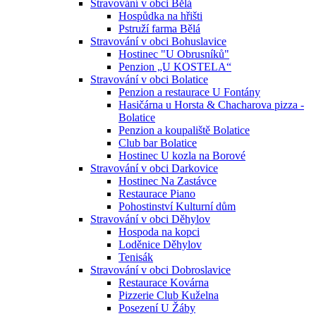
Stravování v obci Bělá
Hospůdka na hřišti
Pstruží farma Bělá
Stravování v obci Bohuslavice
Hostinec "U Obrusníků"
Penzion „U KOSTELA“
Stravování v obci Bolatice
Penzion a restaurace U Fontány
Hasičárna u Horsta & Chacharova pizza -
Bolatice
Penzion a koupaliště Bolatice
Club bar Bolatice
Hostinec U kozla na Borové
Stravování v obci Darkovice
Hostinec Na Zastávce
Restaurace Piano
Pohostinství Kulturní dům
Stravování v obci Děhylov
Hospoda na kopci
Loděnice Děhylov
Tenisák
Stravování v obci Dobroslavice
Restaurace Kovárna
Pizzerie Club Kuželna
Posezení U Žáby