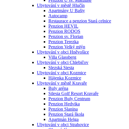
Penzion U sv. Mikuláše
Ubytování v městě Hlučín
Apartmány U Bašty
Autocamp
Restaurace a penzion Stará celnice
Penzion HEVIL
Penzion RODOS
Penzion sv. Florian
Penzion Terezka
Penzion Velký mlýn
Ubytování v obci Hněvošice
Villa Glassberg
Ubytování v obci Chlebičov
Slezská Siesta
Ubytování v obci Kozmice
Hájenka Kozmice
Ubytování v městě Kravaře
Buly aréna
Silesia Golf Resort Kravaře
Penzion Buly Centrum
Penzion Hedvika
Penzion Slanina
Penzion Stará škola
Apartmán Helga
Ubytování v obci Strahovice