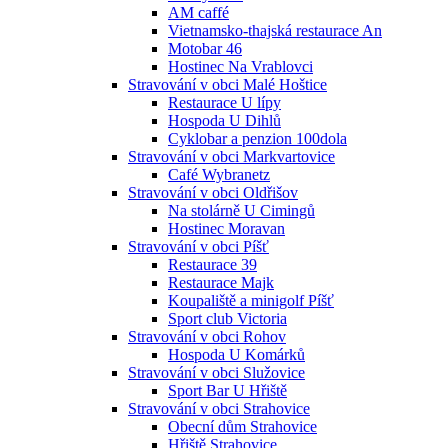
AM caffé
Vietnamsko-thajská restaurace An
Motobar 46
Hostinec Na Vrablovci
Stravování v obci Malé Hoštice
Restaurace U lípy
Hospoda U Dihlů
Cyklobar a penzion 100dola
Stravování v obci Markvartovice
Café Wybranetz
Stravování v obci Oldřišov
Na stolárně U Cimingů
Hostinec Moravan
Stravování v obci Píšť
Restaurace 39
Restaurace Majk
Koupaliště a minigolf Píšť
Sport club Victoria
Stravování v obci Rohov
Hospoda U Komárků
Stravování v obci Služovice
Sport Bar U Hřiště
Stravování v obci Strahovice
Obecní dům Strahovice
Hřiště Strahovice