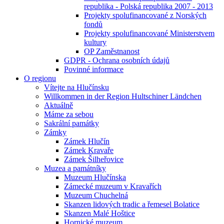
republika - Polská republika 2007 - 2013
Projekty spolufinancované z Norských
fondů
Projekty spolufinancované Ministerstvem
kultury
OP Zaměstnanost
GDPR - Ochrana osobních údajů
Povinné informace
O regionu
Vítejte na Hlučínsku
Willkommen in der Region Hultschiner Ländchen
Aktuálně
Máme za sebou
Sakrální památky
Zámky
Zámek Hlučín
Zámek Kravaře
Zámek Šilheřovice
Muzea a památníky
Muzeum Hlučínska
Zámecké muzeum v Kravařích
Muzeum Chuchelná
Skanzen lidových tradic a řemesel Bolatice
Skanzen Malé Hoštice
Hornické muzeum