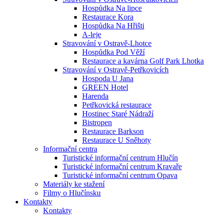
Hospůdka Na lipce
Restaurace Kora
Hospůdka Na Hřišti
A-leje
Stravování v Ostravě-Lhotce
Hospůdka Pod Věží
Restaurace a kavárna Golf Park Lhotka
Stravování v Ostravě-Petřkovicích
Hospoda U Jana
GREEN Hotel
Harenda
Petřkovická restaurace
Hostinec Staré Nádraží
Bistropen
Restaurace Barkson
Restaurace U Sněhoty
Informační centra
Turistické informační centrum Hlučín
Turistické informační centrum Kravaře
Turistické informační centrum Opava
Materiály ke stažení
Filmy o Hlučínsku
Kontakty
Kontakty