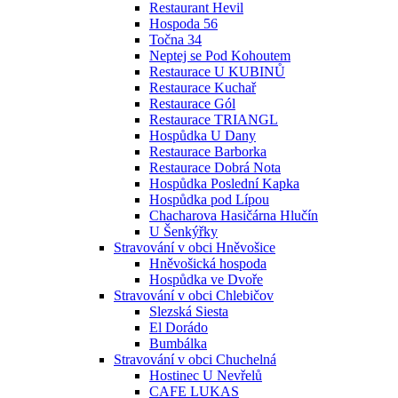
Restaurant Hevil
Hospoda 56
Točna 34
Neptej se Pod Kohoutem
Restaurace U KUBINŮ
Restaurace Kuchař
Restaurace Gól
Restaurace TRIANGL
Hospůdka U Dany
Restaurace Barborka
Restaurace Dobrá Nota
Hospůdka Poslední Kapka
Hospůdka pod Lípou
Chacharova Hasičárna Hlučín
U Šenkýřky
Stravování v obci Hněvošice
Hněvošická hospoda
Hospůdka ve Dvoře
Stravování v obci Chlebičov
Slezská Siesta
El Dorádo
Bumbálka
Stravování v obci Chuchelná
Hostinec U Nevřelů
CAFE LUKAS