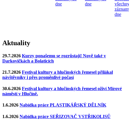
dne
dne
všechn
záznam
dne
Aktuality
29.7.2026
Kurzy ponašemu se rozrůstají! Nově také v
Darkovičkách a Bolaticích
21.7.2026
Festival kultury a hlučínských řemesel přilákal
návštěvníky i přes proměnlivé počasí
30.6.2026
Festival kultury a hlučínských řemesel oživí Mírové
náměstí v Hlučíně.
1.6.2026
Nabídka práce PLASTIKÁŘSKÝ DĚLNÍK
1.6.2026
Nabídka práce SEŘIZOVAČ VSTŘIKOLISŮ