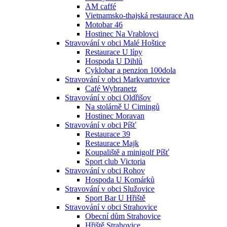
AM caffé
Vietnamsko-thajská restaurace An
Motobar 46
Hostinec Na Vrablovci
Stravování v obci Malé Hoštice
Restaurace U lípy
Hospoda U Dihlů
Cyklobar a penzion 100dola
Stravování v obci Markvartovice
Café Wybranetz
Stravování v obci Oldřišov
Na stolárně U Cimingů
Hostinec Moravan
Stravování v obci Píšť
Restaurace 39
Restaurace Majk
Koupaliště a minigolf Píšť
Sport club Victoria
Stravování v obci Rohov
Hospoda U Komárků
Stravování v obci Služovice
Sport Bar U Hřiště
Stravování v obci Strahovice
Obecní dům Strahovice
Hřiště Strahovice