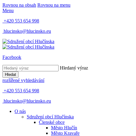
Rovnou na obsah
Rovnou na menu
Menu
+420 553 654 998
hlucinsko@hlucinsko.eu
Facebook
Hledaný výraz
Hledat
rozšířené vyhledávání
+420 553 654 998
hlucinsko@hlucinsko.eu
O nás
Sdružení obcí Hlučínska
Členské obce
Město Hlučín
Město Kravaře