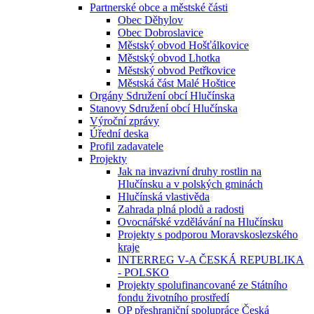
Partnerské obce a městské části
Obec Děhylov
Obec Dobroslavice
Městský obvod Hošťálkovice
Městský obvod Lhotka
Městský obvod Petřkovice
Městská část Malé Hoštice
Orgány Sdružení obcí Hlučínska
Stanovy Sdružení obcí Hlučínska
Výroční zprávy
Úřední deska
Profil zadavatele
Projekty
Jak na invazivní druhy rostlin na
Hlučínsku a v polských gminách
Hlučínská vlastivěda
Zahrada plná plodů a radosti
Ovocnářské vzdělávání na Hlučínsku
Projekty s podporou Moravskoslezského
kraje
INTERREG V-A ČESKÁ REPUBLIKA
- POLSKO
Projekty spolufinancované ze Státního
fondu životního prostředí
OP přeshraniční spolupráce Česká