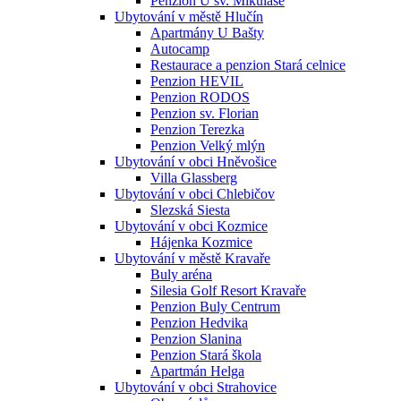
Penzion U sv. Mikuláše
Ubytování v městě Hlučín
Apartmány U Bašty
Autocamp
Restaurace a penzion Stará celnice
Penzion HEVIL
Penzion RODOS
Penzion sv. Florian
Penzion Terezka
Penzion Velký mlýn
Ubytování v obci Hněvošice
Villa Glassberg
Ubytování v obci Chlebičov
Slezská Siesta
Ubytování v obci Kozmice
Hájenka Kozmice
Ubytování v městě Kravaře
Buly aréna
Silesia Golf Resort Kravaře
Penzion Buly Centrum
Penzion Hedvika
Penzion Slanina
Penzion Stará škola
Apartmán Helga
Ubytování v obci Strahovice