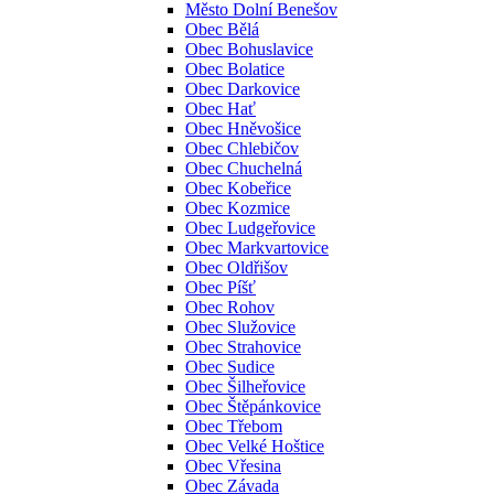
Město Dolní Benešov
Obec Bělá
Obec Bohuslavice
Obec Bolatice
Obec Darkovice
Obec Hať
Obec Hněvošice
Obec Chlebičov
Obec Chuchelná
Obec Kobeřice
Obec Kozmice
Obec Ludgeřovice
Obec Markvartovice
Obec Oldřišov
Obec Píšť
Obec Rohov
Obec Služovice
Obec Strahovice
Obec Sudice
Obec Šilheřovice
Obec Štěpánkovice
Obec Třebom
Obec Velké Hoštice
Obec Vřesina
Obec Závada