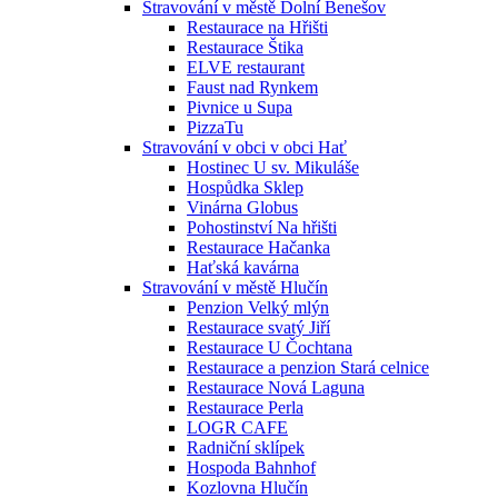
Stravování v městě Dolní Benešov
Restaurace na Hřišti
Restaurace Štika
ELVE restaurant
Faust nad Rynkem
Pivnice u Supa
PizzaTu
Stravování v obci v obci Hať
Hostinec U sv. Mikuláše
Hospůdka Sklep
Vinárna Globus
Pohostinství Na hřišti
Restaurace Hačanka
Haťská kavárna
Stravování v městě Hlučín
Penzion Velký mlýn
Restaurace svatý Jiří
Restaurace U Čochtana
Restaurace a penzion Stará celnice
Restaurace Nová Laguna
Restaurace Perla
LOGR CAFE
Radniční sklípek
Hospoda Bahnhof
Kozlovna Hlučín