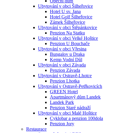
Obecní dům
Ubytování v obci Šilheřovice
Hotel U sv. Jana
Hotel Golf Šilheřovice
Zámek Šilheřovice
Ubytování v obci Štěpánkovice
Penzion Na Statku
Ubytování v obci Velké Hoštice
Penzion U Bouchače
Ubytování v obci Vřesina
Bungalov u Draka
Kemp Vodní Důl
Ubytování v obci Závada
Penzion Závada
Ubytování v Ostravě-Lhotce
Penzion Lhotka
Ubytování v Ostravě-Petřkovicích
GREEN Hotel
Apartmánový dům Landek
Landek Park
Penzion Staré nádraží
Ubytování v obci Malé Hoštice
Cyklobar a penzion 100dola
Penzion Jory
Restaurace