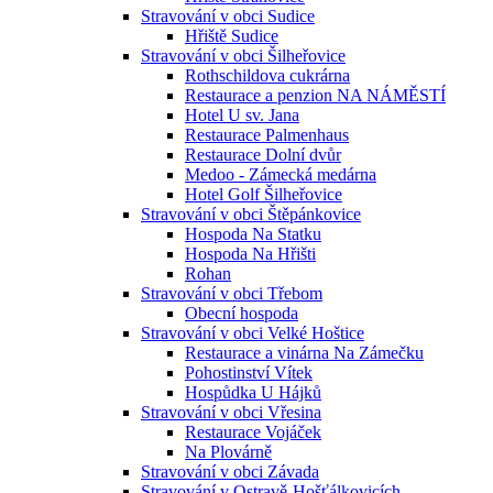
Stravování v obci Sudice
Hřiště Sudice
Stravování v obci Šilheřovice
Rothschildova cukrárna
Restaurace a penzion NA NÁMĚSTÍ
Hotel U sv. Jana
Restaurace Palmenhaus
Restaurace Dolní dvůr
Medoo - Zámecká medárna
Hotel Golf Šilheřovice
Stravování v obci Štěpánkovice
Hospoda Na Statku
Hospoda Na Hřišti
Rohan
Stravování v obci Třebom
Obecní hospoda
Stravování v obci Velké Hoštice
Restaurace a vinárna Na Zámečku
Pohostinství Vítek
Hospůdka U Hájků
Stravování v obci Vřesina
Restaurace Vojáček
Na Plovárně
Stravování v obci Závada
Stravování v Ostravě-Hošťálkovicích