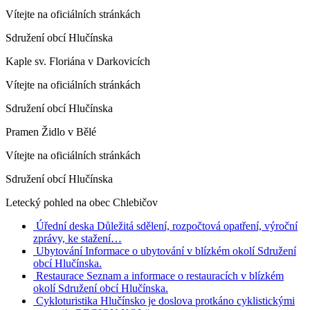
Vítejte na oficiálních stránkách
Sdružení obcí Hlučínska
Kaple sv. Floriána v Darkovicích
Vítejte na oficiálních stránkách
Sdružení obcí Hlučínska
Pramen Židlo v Bělé
Vítejte na oficiálních stránkách
Sdružení obcí Hlučínska
Letecký pohled na obec Chlebičov
Úřední deska
Důležitá sdělení, rozpočtová opatření, výroční
zprávy, ke stažení…
Ubytování
Informace o ubytování v blízkém okolí Sdružení
obcí Hlučínska.
Restaurace
Seznam a informace o restauracích v blízkém
okolí Sdružení obcí Hlučínska.
Cykloturistika
Hlučínsko je doslova protkáno cyklistickými