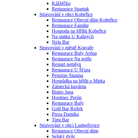
KáDéčko
Restaurace Spartak
Stravování v obci Kobeřice
Restaurace Obecní dům Kobeřice
Restaurace Familie
Hospoda na Hřišti Kobeřice
Na statku U Kašných
Nela Bar
Stravování v městě Kravaře
Restaurace Buly Aréna
Restaurace Na golfu
Restart nemlyn
Restaurace U Šťura
Penzion Slanina
Hospůdka na hřišti u Mirka
Zámecká kavárna
Bistro Jana
Hostinec Perón
Restaurace Buly
Grill Bar Rožek
Pizza Damika
Timi Bar
Stravování v obci Ludgeřovice
Restaurace Obecní dům
Selský dvůr