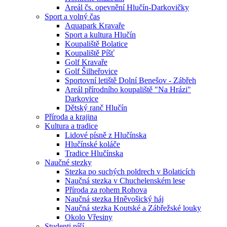
Areál čs. opevnění Hlučín-Darkovičky
Sport a volný čas
Aquapark Kravaře
Sport a kultura Hlučín
Koupaliště Bolatice
Koupaliště Píšť
Golf Kravaře
Golf Šilheřovice
Sportovní letiště Dolní Benešov - Zábřeh
Areál přírodního koupaliště "Na Hrázi"
Darkovice
Dětský ranč Hlučín
Příroda a krajina
Kultura a tradice
Lidové písně z Hlučínska
Hlučínské koláče
Tradice Hlučínska
Naučné stezky
Stezka po suchých poldrech v Bolaticích
Naučná stezka v Chuchelenském lese
Příroda za rohem Rohova
Naučná stezka Hněvošický háj
Naučná stezka Koutské a Zábřežské louky
Okolo Vřesiny
Studenti píší