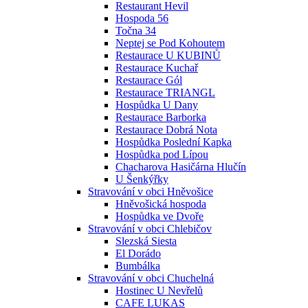
Restaurant Hevil
Hospoda 56
Točna 34
Neptej se Pod Kohoutem
Restaurace U KUBINŮ
Restaurace Kuchař
Restaurace Gól
Restaurace TRIANGL
Hospůdka U Dany
Restaurace Barborka
Restaurace Dobrá Nota
Hospůdka Poslední Kapka
Hospůdka pod Lípou
Chacharova Hasičárna Hlučín
U Šenkýřky
Stravování v obci Hněvošice
Hněvošická hospoda
Hospůdka ve Dvoře
Stravování v obci Chlebičov
Slezská Siesta
El Dorádo
Bumbálka
Stravování v obci Chuchelná
Hostinec U Nevřelů
CAFE LUKAS