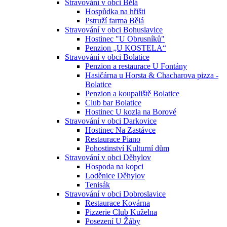
Stravování v obci Bělá
Hospůdka na hřišti
Pstruží farma Bělá
Stravování v obci Bohuslavice
Hostinec "U Obrusníků"
Penzion „U KOSTELA“
Stravování v obci Bolatice
Penzion a restaurace U Fontány
Hasičárna u Horsta & Chacharova pizza -
Bolatice
Penzion a koupaliště Bolatice
Club bar Bolatice
Hostinec U kozla na Borové
Stravování v obci Darkovice
Hostinec Na Zastávce
Restaurace Piano
Pohostinství Kulturní dům
Stravování v obci Děhylov
Hospoda na kopci
Loděnice Děhylov
Tenisák
Stravování v obci Dobroslavice
Restaurace Kovárna
Pizzerie Club Kuželna
Posezení U Žáby