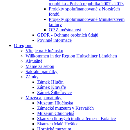
republika - Polská republika 2007 - 2013
Projekty spolufinancované z Norských
fondů
Projekty spolufinancované Ministerstvem
kultury
OP Zaměstnanost
GDPR - Ochrana osobních údajů
Povinné informace
O regionu
Vítejte na Hlučínsku
Willkommen in der Region Hultschiner Ländchen
Aktuálně
Máme za sebou
Sakrální památky
Zámky
Zámek Hlučín
Zámek Kravaře
Zámek Šilheřovice
Muzea a památníky
Muzeum Hlučínska
Zámecké muzeum v Kravařích
Muzeum Chuchelná
Skanzen lidových tradic a řemesel Bolatice
Skanzen Malé Hoštice
Hornické muzeum