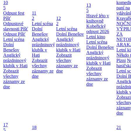
10
komedie
13
5
paní na
5
Odpust fest
11
vdávání
Hravé léto v
Píšť
2
12
Kravaří
knihovně
Odpustové
Letní scéna
2
NOČN
Kobeřický
slavnosti Píšť
Dolní
Letní scéna
VÝPR
odpust 2026
Odpust Píšť
Benešov
Dolní Benešov
ZA
Letní kino
Letní scéna
Anglický
Anglický
NETO
Letní scéna
Dolní
prázdninový
prázdninový
ARAK
Dolní Benešov
Benešov
klubík v
klubík v Hati
Letní ki
Anglický
Anglický
Hati
Zobrazit
Někdo t
prázdninový
prázdninový
Zobrazit
všechny
Plzni
N
klubík v Hati
klubík v Hati
všechny
záznamy ze
hasičsk
Zobrazit
Zobrazit
záznamy ze
dne
Letní s
všechny
všechny
dne
Dolní 
záznamy ze
záznamy ze
Anglic
dne
dne
prázdn
klubík 
Zobrazi
všechn
záznam
dne
17
18
21
5