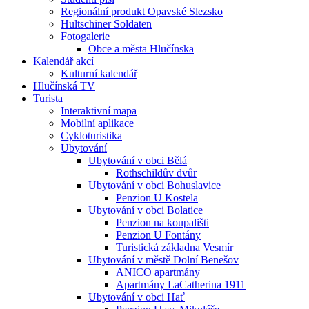
Regionální produkt Opavské Slezsko
Hultschiner Soldaten
Fotogalerie
Obce a města Hlučínska
Kalendář akcí
Kulturní kalendář
Hlučínská TV
Turista
Interaktivní mapa
Mobilní aplikace
Cykloturistika
Ubytování
Ubytování v obci Bělá
Rothschildův dvůr
Ubytování v obci Bohuslavice
Penzion U Kostela
Ubytování v obci Bolatice
Penzion na koupališti
Penzion U Fontány
Turistická základna Vesmír
Ubytování v městě Dolní Benešov
ANICO apartmány
Apartmány LaCatherina 1911
Ubytování v obci Hať