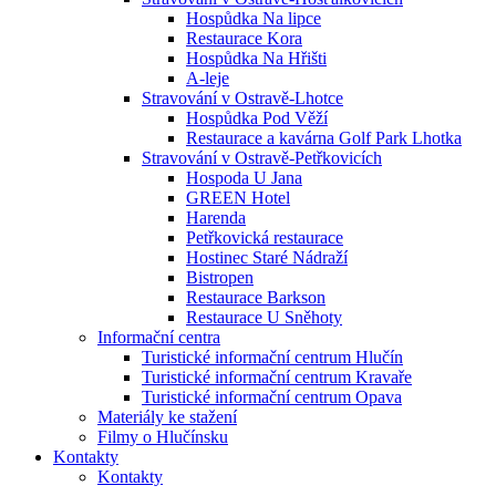
Hospůdka Na lipce
Restaurace Kora
Hospůdka Na Hřišti
A-leje
Stravování v Ostravě-Lhotce
Hospůdka Pod Věží
Restaurace a kavárna Golf Park Lhotka
Stravování v Ostravě-Petřkovicích
Hospoda U Jana
GREEN Hotel
Harenda
Petřkovická restaurace
Hostinec Staré Nádraží
Bistropen
Restaurace Barkson
Restaurace U Sněhoty
Informační centra
Turistické informační centrum Hlučín
Turistické informační centrum Kravaře
Turistické informační centrum Opava
Materiály ke stažení
Filmy o Hlučínsku
Kontakty
Kontakty