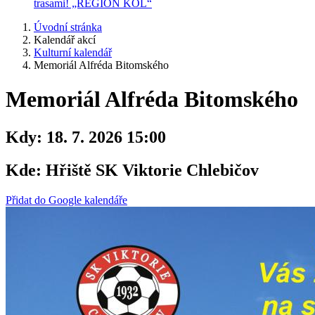
trasami! „REGION KOL“
Úvodní stránka
Kalendář akcí
Kulturní kalendář
Memoriál Alfréda Bitomského
Memoriál Alfréda Bitomského
Kdy:
18. 7. 2026 15:00
Kde:
Hřiště SK Viktorie Chlebičov
Přidat do Google kalendáře