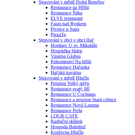
Stravování v městě Dolní Benešov
Restaurace na Hřišti
Restaurace Štika
ELVE restaurant
Faust nad Rynkem
Pivnice u Supa
PizzaTu
Stravování v obci v obci Hať
Hostinec U sv. Mikuláše
Hospůdka Sklep
Vinárna Globus
Pohostinství Na hřišti
Restaurace Hačanka
Haťská kavárna
Stravování v městě Hlučín
Penzion Velký mlýn
Restaurace svatý Jiří
Restaurace U Čochtana
Restaurace a penzion Stará celnice
Restaurace Nová Laguna
Restaurace Perla
LOGR CAFE
Radniční sklípek
Hospoda Bahnhof
Kozlovna Hlučín