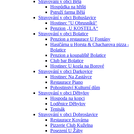
Stravování v obci Bělá
Hospůdka na hřišti
Pstruží farma Bělá
Stravování v obci Bohuslavice
Hostinec "U Obrusníků"
Penzion „U KOSTELA“
Stravování v obci Bolatice
Penzion a restaurace U Fontány
Hasičárna u Horsta & Chacharova pizza -
Bolatice
Penzion a koupaliště Bolatice
Club bar Bolatice
Hostinec U kozla na Borové
Stravování v obci Darkovice
Hostinec Na Zastávce
Restaurace Piano
Pohostinství Kulturní dům
Stravování v obci Děhylov
Hospoda na kopci
Loděnice Děhylov
Tenisák
Stravování v obci Dobroslavice
Restaurace Kovárna
Pizzerie Club Kuželna
Posezení U Žáby