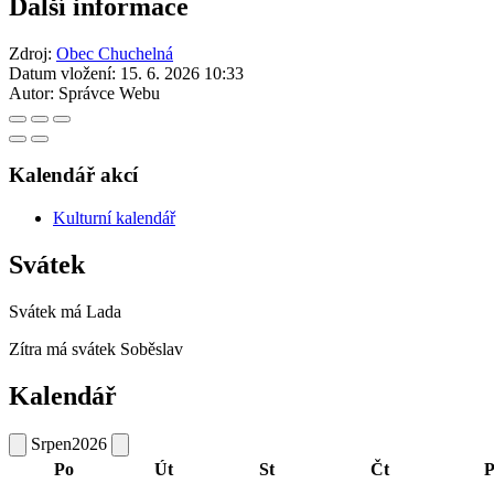
Další informace
Zdroj:
Obec Chuchelná
Datum vložení:
15. 6. 2026 10:33
Autor:
Správce Webu
Kalendář akcí
Kulturní kalendář
Svátek
Svátek má
Lada
Zítra má svátek
Soběslav
Kalendář
Srpen
2026
Po
Út
St
Čt
P