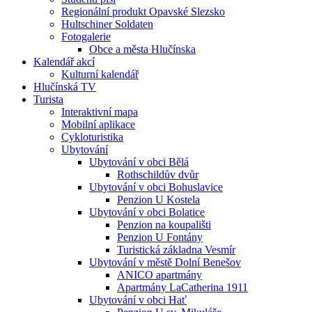
Regionální produkt Opavské Slezsko
Hultschiner Soldaten
Fotogalerie
Obce a města Hlučínska
Kalendář akcí
Kulturní kalendář
Hlučínská TV
Turista
Interaktivní mapa
Mobilní aplikace
Cykloturistika
Ubytování
Ubytování v obci Bělá
Rothschildův dvůr
Ubytování v obci Bohuslavice
Penzion U Kostela
Ubytování v obci Bolatice
Penzion na koupališti
Penzion U Fontány
Turistická základna Vesmír
Ubytování v městě Dolní Benešov
ANICO apartmány
Apartmány LaCatherina 1911
Ubytování v obci Hať