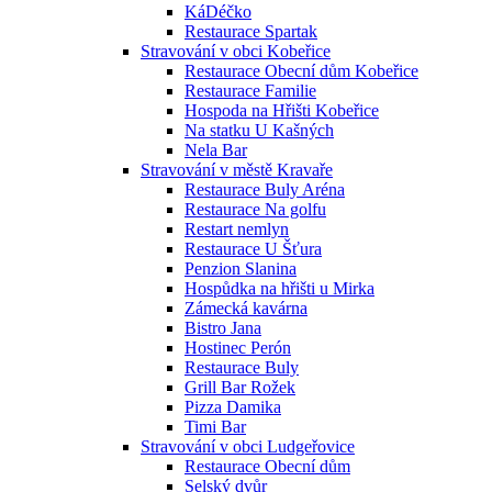
KáDéčko
Restaurace Spartak
Stravování v obci Kobeřice
Restaurace Obecní dům Kobeřice
Restaurace Familie
Hospoda na Hřišti Kobeřice
Na statku U Kašných
Nela Bar
Stravování v městě Kravaře
Restaurace Buly Aréna
Restaurace Na golfu
Restart nemlyn
Restaurace U Šťura
Penzion Slanina
Hospůdka na hřišti u Mirka
Zámecká kavárna
Bistro Jana
Hostinec Perón
Restaurace Buly
Grill Bar Rožek
Pizza Damika
Timi Bar
Stravování v obci Ludgeřovice
Restaurace Obecní dům
Selský dvůr