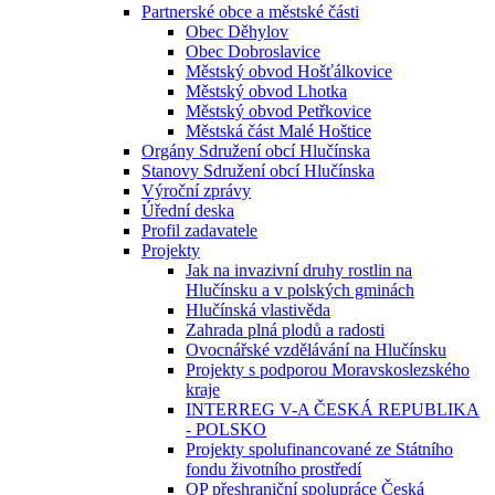
Partnerské obce a městské části
Obec Děhylov
Obec Dobroslavice
Městský obvod Hošťálkovice
Městský obvod Lhotka
Městský obvod Petřkovice
Městská část Malé Hoštice
Orgány Sdružení obcí Hlučínska
Stanovy Sdružení obcí Hlučínska
Výroční zprávy
Úřední deska
Profil zadavatele
Projekty
Jak na invazivní druhy rostlin na
Hlučínsku a v polských gminách
Hlučínská vlastivěda
Zahrada plná plodů a radosti
Ovocnářské vzdělávání na Hlučínsku
Projekty s podporou Moravskoslezského
kraje
INTERREG V-A ČESKÁ REPUBLIKA
- POLSKO
Projekty spolufinancované ze Státního
fondu životního prostředí
OP přeshraniční spolupráce Česká