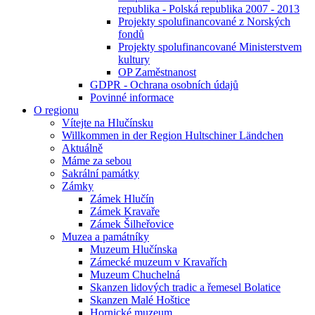
republika - Polská republika 2007 - 2013
Projekty spolufinancované z Norských
fondů
Projekty spolufinancované Ministerstvem
kultury
OP Zaměstnanost
GDPR - Ochrana osobních údajů
Povinné informace
O regionu
Vítejte na Hlučínsku
Willkommen in der Region Hultschiner Ländchen
Aktuálně
Máme za sebou
Sakrální památky
Zámky
Zámek Hlučín
Zámek Kravaře
Zámek Šilheřovice
Muzea a památníky
Muzeum Hlučínska
Zámecké muzeum v Kravařích
Muzeum Chuchelná
Skanzen lidových tradic a řemesel Bolatice
Skanzen Malé Hoštice
Hornické muzeum