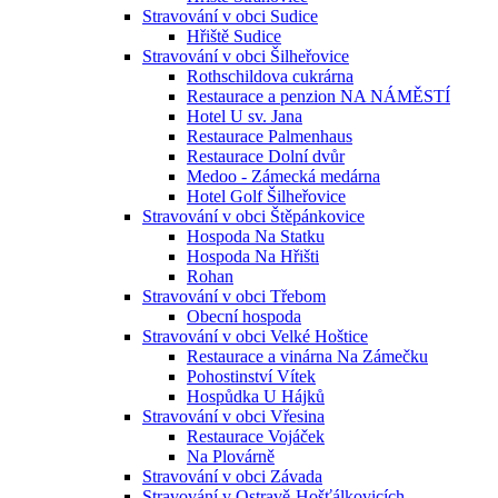
Stravování v obci Sudice
Hřiště Sudice
Stravování v obci Šilheřovice
Rothschildova cukrárna
Restaurace a penzion NA NÁMĚSTÍ
Hotel U sv. Jana
Restaurace Palmenhaus
Restaurace Dolní dvůr
Medoo - Zámecká medárna
Hotel Golf Šilheřovice
Stravování v obci Štěpánkovice
Hospoda Na Statku
Hospoda Na Hřišti
Rohan
Stravování v obci Třebom
Obecní hospoda
Stravování v obci Velké Hoštice
Restaurace a vinárna Na Zámečku
Pohostinství Vítek
Hospůdka U Hájků
Stravování v obci Vřesina
Restaurace Vojáček
Na Plovárně
Stravování v obci Závada
Stravování v Ostravě-Hošťálkovicích