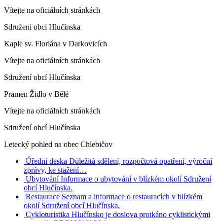
Vítejte na oficiálních stránkách
Sdružení obcí Hlučínska
Kaple sv. Floriána v Darkovicích
Vítejte na oficiálních stránkách
Sdružení obcí Hlučínska
Pramen Židlo v Bělé
Vítejte na oficiálních stránkách
Sdružení obcí Hlučínska
Letecký pohled na obec Chlebičov
Úřední deska
Důležitá sdělení, rozpočtová opatření, výroční
zprávy, ke stažení…
Ubytování
Informace o ubytování v blízkém okolí Sdružení
obcí Hlučínska.
Restaurace
Seznam a informace o restauracích v blízkém
okolí Sdružení obcí Hlučínska.
Cykloturistika
Hlučínsko je doslova protkáno cyklistickými