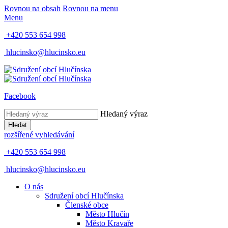
Rovnou na obsah
Rovnou na menu
Menu
+420 553 654 998
hlucinsko@hlucinsko.eu
Facebook
Hledaný výraz
Hledat
rozšířené vyhledávání
+420 553 654 998
hlucinsko@hlucinsko.eu
O nás
Sdružení obcí Hlučínska
Členské obce
Město Hlučín
Město Kravaře