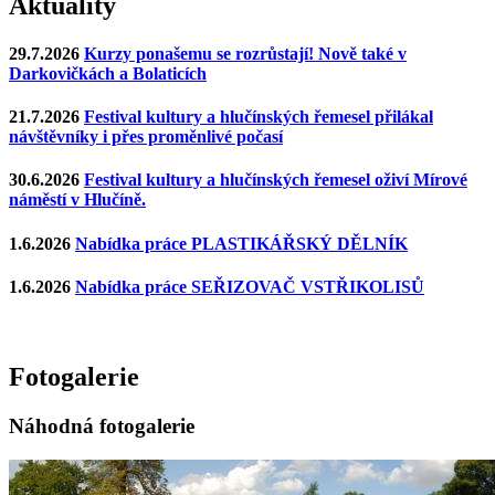
Aktuality
29.7.2026
Kurzy ponašemu se rozrůstají! Nově také v
Darkovičkách a Bolaticích
21.7.2026
Festival kultury a hlučínských řemesel přilákal
návštěvníky i přes proměnlivé počasí
30.6.2026
Festival kultury a hlučínských řemesel oživí Mírové
náměstí v Hlučíně.
1.6.2026
Nabídka práce PLASTIKÁŘSKÝ DĚLNÍK
1.6.2026
Nabídka práce SEŘIZOVAČ VSTŘIKOLISŮ
Fotogalerie
Náhodná fotogalerie