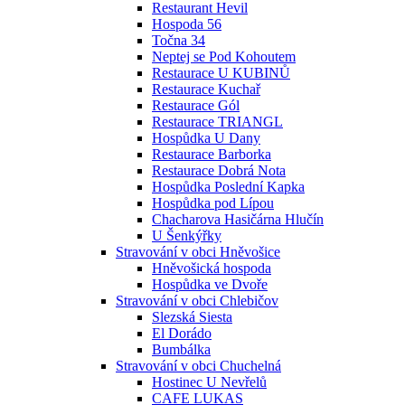
Restaurant Hevil
Hospoda 56
Točna 34
Neptej se Pod Kohoutem
Restaurace U KUBINŮ
Restaurace Kuchař
Restaurace Gól
Restaurace TRIANGL
Hospůdka U Dany
Restaurace Barborka
Restaurace Dobrá Nota
Hospůdka Poslední Kapka
Hospůdka pod Lípou
Chacharova Hasičárna Hlučín
U Šenkýřky
Stravování v obci Hněvošice
Hněvošická hospoda
Hospůdka ve Dvoře
Stravování v obci Chlebičov
Slezská Siesta
El Dorádo
Bumbálka
Stravování v obci Chuchelná
Hostinec U Nevřelů
CAFE LUKAS