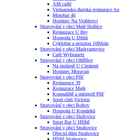
AM caffé
Vietnamsko-thajská restaurace An
Motobar 46
Hostinec Na Vrablovci
Stravování v obci Malé Hoštice
Restaurace U lípy
Hospoda U Dihlů
Cyklobar a penzion 100dola
Stravování v obci Markvartovice
Café Wybranetz
Stravování v obci Oldřišov
Na stolárně U Cimingů
Hostinec Moravan
Stravování v obci Píšť
Restaurace 39
Restaurace Majk
Koupaliště a minigolf Píšť
Sport club Victoria
Stravování v obci Rohov
Hospoda U Komárků
Stravování v obci Služovice
Sport Bar U Hřiště
Stravování v obci Strahovice
Obecní dům Strahovice
Hřiště Strahovice