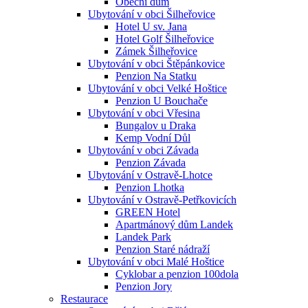
Obecní dům
Ubytování v obci Šilheřovice
Hotel U sv. Jana
Hotel Golf Šilheřovice
Zámek Šilheřovice
Ubytování v obci Štěpánkovice
Penzion Na Statku
Ubytování v obci Velké Hoštice
Penzion U Bouchače
Ubytování v obci Vřesina
Bungalov u Draka
Kemp Vodní Důl
Ubytování v obci Závada
Penzion Závada
Ubytování v Ostravě-Lhotce
Penzion Lhotka
Ubytování v Ostravě-Petřkovicích
GREEN Hotel
Apartmánový dům Landek
Landek Park
Penzion Staré nádraží
Ubytování v obci Malé Hoštice
Cyklobar a penzion 100dola
Penzion Jory
Restaurace