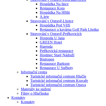
Hospůdka Na lipce
Restaurace Kora
Hospůdka Na Hřišti
A-leje
Stravování v Ostravě-Lhotce
Hospůdka Pod Věží
Restaurace a kavárna Golf Park Lhotka
Stravování v Ostravě-Petřkovicích
Hospoda U Jana
GREEN Hotel
Harenda
Petřkovická restaurace
Hostinec Staré Nádraží
Bistropen
Restaurace Barkson
Restaurace U Sněhoty
Informační centra
Turistické informační centrum Hlučín
Turistické informační centrum Kravaře
Turistické informační centrum Opava
Materiály ke stažení
Filmy o Hlučínsku
Kontakty
Kontakty