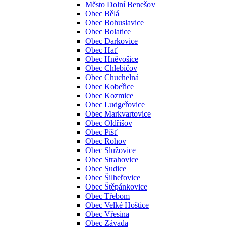
Město Dolní Benešov
Obec Bělá
Obec Bohuslavice
Obec Bolatice
Obec Darkovice
Obec Hať
Obec Hněvošice
Obec Chlebičov
Obec Chuchelná
Obec Kobeřice
Obec Kozmice
Obec Ludgeřovice
Obec Markvartovice
Obec Oldřišov
Obec Píšť
Obec Rohov
Obec Služovice
Obec Strahovice
Obec Sudice
Obec Šilheřovice
Obec Štěpánkovice
Obec Třebom
Obec Velké Hoštice
Obec Vřesina
Obec Závada