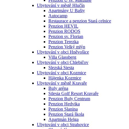
Penzion U sv. Mikuláše
Ubytování v městě Hlučín
Apartmány U Bašty
Autocamp
Restaurace a penzion Stará celnice
Penzion HEVIL
Penzion RODOS
Penzion sv. Florian
Penzion Terezka
Penzion Velký mlýn
Ubytování v obci Hněvošice
Villa Glassberg
Ubytování v obci Chlebičov
Slezská Siesta
Ubytování v obci Kozmice
Hájenka Kozmice
Ubytování v městě Kravaře
Buly aréna
Silesia Golf Resort Kravaře
Penzion Buly Centrum
Penzion Hedvika
Penzion Slanina
Penzion Stará škola
Apartmán Helga
Ubytování v obci Strahovice