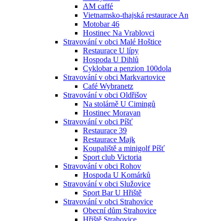
AM caffé
Vietnamsko-thajská restaurace An
Motobar 46
Hostinec Na Vrablovci
Stravování v obci Malé Hoštice
Restaurace U lípy
Hospoda U Dihlů
Cyklobar a penzion 100dola
Stravování v obci Markvartovice
Café Wybranetz
Stravování v obci Oldřišov
Na stolárně U Cimingů
Hostinec Moravan
Stravování v obci Píšť
Restaurace 39
Restaurace Majk
Koupaliště a minigolf Píšť
Sport club Victoria
Stravování v obci Rohov
Hospoda U Komárků
Stravování v obci Služovice
Sport Bar U Hřiště
Stravování v obci Strahovice
Obecní dům Strahovice
Hřiště Strahovice