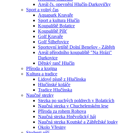
Areál čs. opevnění Hlučín-Darkovičky
Sport a volný čas
Aquapark Kravaře
Sport a kultura Hlučín
Koupaliště Bolatice
Koupaliště Píšť
Golf Kravaře
Golf Šilheřovice
Sportovní letiště Dolní Benešov - Zábřeh
Areál přírodního koupaliště "Na Hrázi"
Darkovice
Dětský ranč Hlučín
Příroda a krajina
Kultura a tradice
Lidové písně z Hlučínska
Hlučínské koláče
Tradice Hlučínska
Naučné stezky
Stezka po suchých poldrech v Bolaticích
Naučná stezka v Chuchelenském lese
Příroda za rohem Rohova
Naučná stezka Hněvošický háj
Naučná stezka Koutské a Zábřežské louky
Okolo Vřesiny
Studenti píší