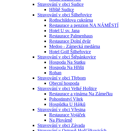
Stravování v obci Sudice
Hřiště Sudice
Stravování v obci Šilheřovice
Rothschildova cukrárna
Restaurace a penzion NA NÁMĚSTÍ
Hotel U sv. Jana
Restaurace Palmenhaus
Restaurace Dolní dvůr
Medoo - Zámecká medárna
Hotel Golf Šilheřovice
Stravování v obci Štěpánkovice
Hospoda Na Statku
Hospoda Na Hřišti
Rohan
Stravování v obci Třebom
Obecní hospoda
Stravování v obci Velké Hoštice
Restaurace a vinárna Na Zámečku
Pohostinství Vítek
Hospůdka U Hájků
Stravování v obci Vřesina
Restaurace Vojáček
Na Plovárně
Stravování v obci Závada
Stravování v Ostravě-Hošťálkovicích