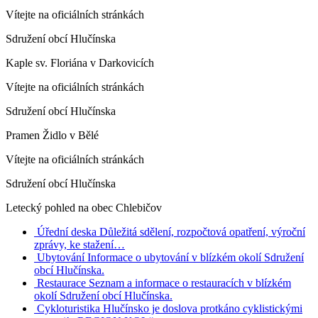
Vítejte na oficiálních stránkách
Sdružení obcí Hlučínska
Kaple sv. Floriána v Darkovicích
Vítejte na oficiálních stránkách
Sdružení obcí Hlučínska
Pramen Židlo v Bělé
Vítejte na oficiálních stránkách
Sdružení obcí Hlučínska
Letecký pohled na obec Chlebičov
Úřední deska
Důležitá sdělení, rozpočtová opatření, výroční
zprávy, ke stažení…
Ubytování
Informace o ubytování v blízkém okolí Sdružení
obcí Hlučínska.
Restaurace
Seznam a informace o restauracích v blízkém
okolí Sdružení obcí Hlučínska.
Cykloturistika
Hlučínsko je doslova protkáno cyklistickými