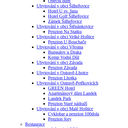
Obecní dům
Ubytování v obci Šilheřovice
Hotel U sv. Jana
Hotel Golf Šilheřovice
Zámek Šilheřovice
Ubytování v obci Štěpánkovice
Penzion Na Statku
Ubytování v obci Velké Hoštice
Penzion U Bouchače
Ubytování v obci Vřesina
Bungalov u Draka
Kemp Vodní Důl
Ubytování v obci Závada
Penzion Závada
Ubytování v Ostravě-Lhotce
Penzion Lhotka
Ubytování v Ostravě-Petřkovicích
GREEN Hotel
Apartmánový dům Landek
Landek Park
Penzion Staré nádraží
Ubytování v obci Malé Hoštice
Cyklobar a penzion 100dola
Penzion Jory
Restaurace