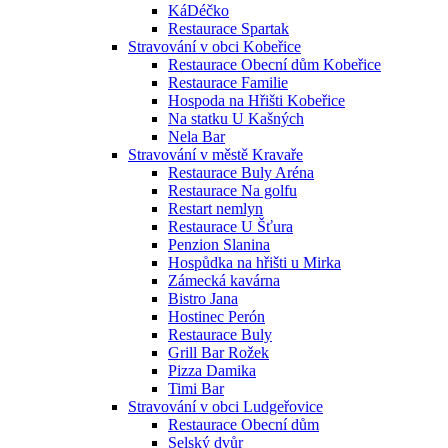
KáDéčko
Restaurace Spartak
Stravování v obci Kobeřice
Restaurace Obecní dům Kobeřice
Restaurace Familie
Hospoda na Hřišti Kobeřice
Na statku U Kašných
Nela Bar
Stravování v městě Kravaře
Restaurace Buly Aréna
Restaurace Na golfu
Restart nemlyn
Restaurace U Šťura
Penzion Slanina
Hospůdka na hřišti u Mirka
Zámecká kavárna
Bistro Jana
Hostinec Perón
Restaurace Buly
Grill Bar Rožek
Pizza Damika
Timi Bar
Stravování v obci Ludgeřovice
Restaurace Obecní dům
Selský dvůr