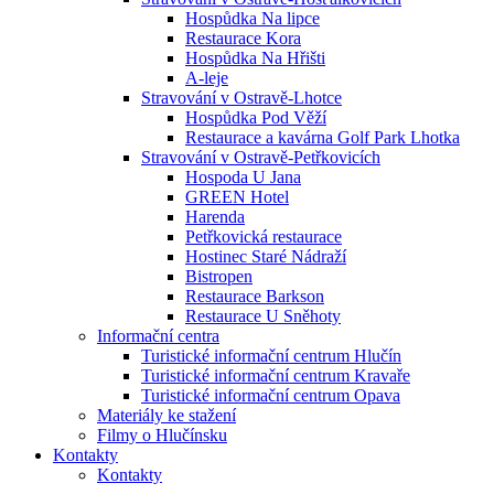
Hospůdka Na lipce
Restaurace Kora
Hospůdka Na Hřišti
A-leje
Stravování v Ostravě-Lhotce
Hospůdka Pod Věží
Restaurace a kavárna Golf Park Lhotka
Stravování v Ostravě-Petřkovicích
Hospoda U Jana
GREEN Hotel
Harenda
Petřkovická restaurace
Hostinec Staré Nádraží
Bistropen
Restaurace Barkson
Restaurace U Sněhoty
Informační centra
Turistické informační centrum Hlučín
Turistické informační centrum Kravaře
Turistické informační centrum Opava
Materiály ke stažení
Filmy o Hlučínsku
Kontakty
Kontakty