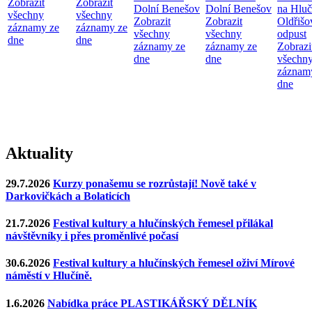
Zobrazit
Zobrazit
Dolní Benešov
Dolní Benešov
na Hluč
všechny
všechny
Zobrazit
Zobrazit
Oldřišo
záznamy ze
záznamy ze
všechny
všechny
odpust
dne
dne
záznamy ze
záznamy ze
Zobrazi
dne
dne
všechn
záznam
dne
Aktuality
29.7.2026
Kurzy ponašemu se rozrůstají! Nově také v
Darkovičkách a Bolaticích
21.7.2026
Festival kultury a hlučínských řemesel přilákal
návštěvníky i přes proměnlivé počasí
30.6.2026
Festival kultury a hlučínských řemesel oživí Mírové
náměstí v Hlučíně.
1.6.2026
Nabídka práce PLASTIKÁŘSKÝ DĚLNÍK