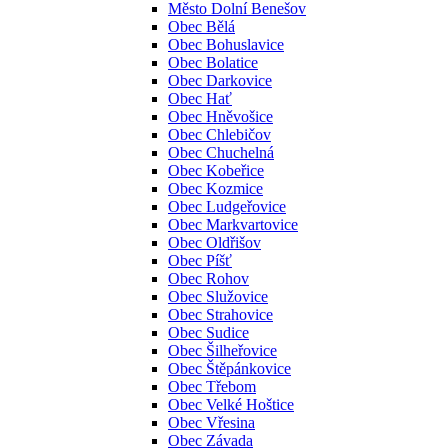
Město Dolní Benešov
Obec Bělá
Obec Bohuslavice
Obec Bolatice
Obec Darkovice
Obec Hať
Obec Hněvošice
Obec Chlebičov
Obec Chuchelná
Obec Kobeřice
Obec Kozmice
Obec Ludgeřovice
Obec Markvartovice
Obec Oldřišov
Obec Píšť
Obec Rohov
Obec Služovice
Obec Strahovice
Obec Sudice
Obec Šilheřovice
Obec Štěpánkovice
Obec Třebom
Obec Velké Hoštice
Obec Vřesina
Obec Závada