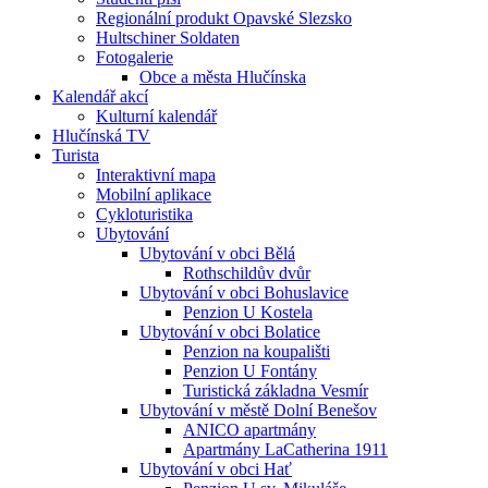
Regionální produkt Opavské Slezsko
Hultschiner Soldaten
Fotogalerie
Obce a města Hlučínska
Kalendář akcí
Kulturní kalendář
Hlučínská TV
Turista
Interaktivní mapa
Mobilní aplikace
Cykloturistika
Ubytování
Ubytování v obci Bělá
Rothschildův dvůr
Ubytování v obci Bohuslavice
Penzion U Kostela
Ubytování v obci Bolatice
Penzion na koupališti
Penzion U Fontány
Turistická základna Vesmír
Ubytování v městě Dolní Benešov
ANICO apartmány
Apartmány LaCatherina 1911
Ubytování v obci Hať