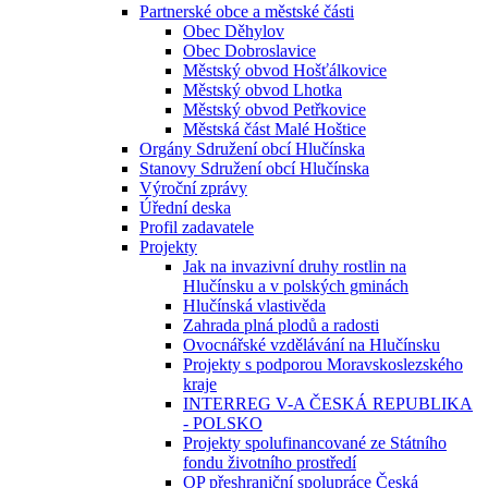
Partnerské obce a městské části
Obec Děhylov
Obec Dobroslavice
Městský obvod Hošťálkovice
Městský obvod Lhotka
Městský obvod Petřkovice
Městská část Malé Hoštice
Orgány Sdružení obcí Hlučínska
Stanovy Sdružení obcí Hlučínska
Výroční zprávy
Úřední deska
Profil zadavatele
Projekty
Jak na invazivní druhy rostlin na
Hlučínsku a v polských gminách
Hlučínská vlastivěda
Zahrada plná plodů a radosti
Ovocnářské vzdělávání na Hlučínsku
Projekty s podporou Moravskoslezského
kraje
INTERREG V-A ČESKÁ REPUBLIKA
- POLSKO
Projekty spolufinancované ze Státního
fondu životního prostředí
OP přeshraniční spolupráce Česká