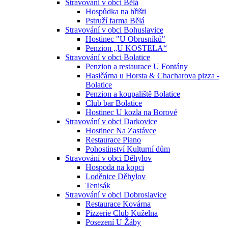
Stravování v obci Bělá
Hospůdka na hřišti
Pstruží farma Bělá
Stravování v obci Bohuslavice
Hostinec "U Obrusníků"
Penzion „U KOSTELA“
Stravování v obci Bolatice
Penzion a restaurace U Fontány
Hasičárna u Horsta & Chacharova pizza -
Bolatice
Penzion a koupaliště Bolatice
Club bar Bolatice
Hostinec U kozla na Borové
Stravování v obci Darkovice
Hostinec Na Zastávce
Restaurace Piano
Pohostinství Kulturní dům
Stravování v obci Děhylov
Hospoda na kopci
Loděnice Děhylov
Tenisák
Stravování v obci Dobroslavice
Restaurace Kovárna
Pizzerie Club Kuželna
Posezení U Žáby