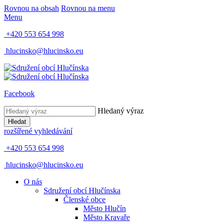
Rovnou na obsah
Rovnou na menu
Menu
+420 553 654 998
hlucinsko@hlucinsko.eu
Facebook
Hledaný výraz
Hledat
rozšířené vyhledávání
+420 553 654 998
hlucinsko@hlucinsko.eu
O nás
Sdružení obcí Hlučínska
Členské obce
Město Hlučín
Město Kravaře