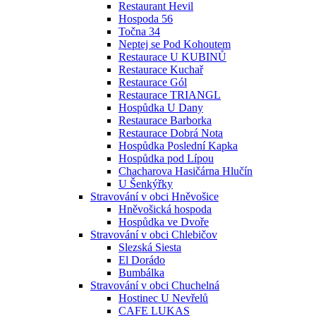
Restaurant Hevil
Hospoda 56
Točna 34
Neptej se Pod Kohoutem
Restaurace U KUBINŮ
Restaurace Kuchař
Restaurace Gól
Restaurace TRIANGL
Hospůdka U Dany
Restaurace Barborka
Restaurace Dobrá Nota
Hospůdka Poslední Kapka
Hospůdka pod Lípou
Chacharova Hasičárna Hlučín
U Šenkýřky
Stravování v obci Hněvošice
Hněvošická hospoda
Hospůdka ve Dvoře
Stravování v obci Chlebičov
Slezská Siesta
El Dorádo
Bumbálka
Stravování v obci Chuchelná
Hostinec U Nevřelů
CAFE LUKAS