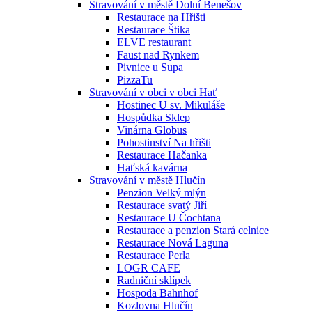
Stravování v městě Dolní Benešov
Restaurace na Hřišti
Restaurace Štika
ELVE restaurant
Faust nad Rynkem
Pivnice u Supa
PizzaTu
Stravování v obci v obci Hať
Hostinec U sv. Mikuláše
Hospůdka Sklep
Vinárna Globus
Pohostinství Na hřišti
Restaurace Hačanka
Haťská kavárna
Stravování v městě Hlučín
Penzion Velký mlýn
Restaurace svatý Jiří
Restaurace U Čochtana
Restaurace a penzion Stará celnice
Restaurace Nová Laguna
Restaurace Perla
LOGR CAFE
Radniční sklípek
Hospoda Bahnhof
Kozlovna Hlučín