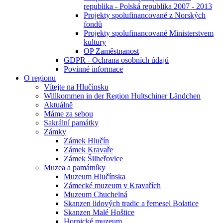
republika - Polská republika 2007 - 2013
Projekty spolufinancované z Norských
fondů
Projekty spolufinancované Ministerstvem
kultury
OP Zaměstnanost
GDPR - Ochrana osobních údajů
Povinné informace
O regionu
Vítejte na Hlučínsku
Willkommen in der Region Hultschiner Ländchen
Aktuálně
Máme za sebou
Sakrální památky
Zámky
Zámek Hlučín
Zámek Kravaře
Zámek Šilheřovice
Muzea a památníky
Muzeum Hlučínska
Zámecké muzeum v Kravařích
Muzeum Chuchelná
Skanzen lidových tradic a řemesel Bolatice
Skanzen Malé Hoštice
Hornické muzeum