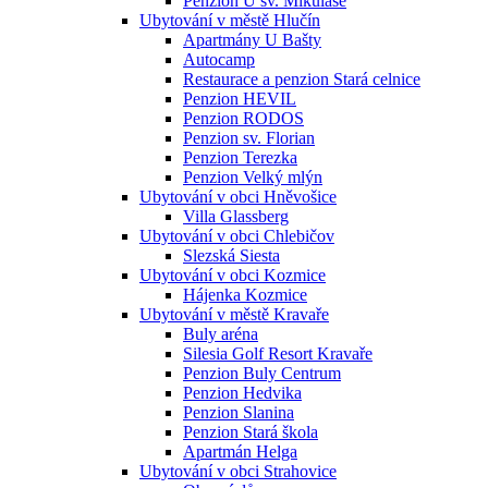
Penzion U sv. Mikuláše
Ubytování v městě Hlučín
Apartmány U Bašty
Autocamp
Restaurace a penzion Stará celnice
Penzion HEVIL
Penzion RODOS
Penzion sv. Florian
Penzion Terezka
Penzion Velký mlýn
Ubytování v obci Hněvošice
Villa Glassberg
Ubytování v obci Chlebičov
Slezská Siesta
Ubytování v obci Kozmice
Hájenka Kozmice
Ubytování v městě Kravaře
Buly aréna
Silesia Golf Resort Kravaře
Penzion Buly Centrum
Penzion Hedvika
Penzion Slanina
Penzion Stará škola
Apartmán Helga
Ubytování v obci Strahovice