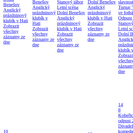
Benešov
Stanový tábor
Dolní Benešov
slavnost
Benešov
Anglický
Letní scéna
Anglický
Turnaj 
Anglický
prázdninový
Dolní Benešov
prázdninový
ve fotb
prázdninový
klubík v
Anglický
klubík v Hati
Odpust 
klubík v Hati
Hati
prázdninový
Zobrazit
Stanový
Zobrazit
Zobrazit
klubík v Hati
všechny
Letní s
všechny
všechny
Zobrazit
záznamy ze
Dolní 
záznamy ze
záznamy ze
všechny
dne
Anglic
dne
dne
záznamy ze
prázdn
dne
klubík 
Zobrazi
všechn
záznam
dne
14
8
Kobeři
odpust 
Divadel
10
komedie