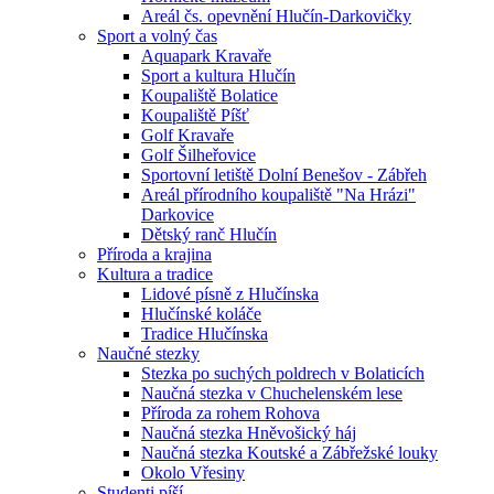
Areál čs. opevnění Hlučín-Darkovičky
Sport a volný čas
Aquapark Kravaře
Sport a kultura Hlučín
Koupaliště Bolatice
Koupaliště Píšť
Golf Kravaře
Golf Šilheřovice
Sportovní letiště Dolní Benešov - Zábřeh
Areál přírodního koupaliště "Na Hrázi"
Darkovice
Dětský ranč Hlučín
Příroda a krajina
Kultura a tradice
Lidové písně z Hlučínska
Hlučínské koláče
Tradice Hlučínska
Naučné stezky
Stezka po suchých poldrech v Bolaticích
Naučná stezka v Chuchelenském lese
Příroda za rohem Rohova
Naučná stezka Hněvošický háj
Naučná stezka Koutské a Zábřežské louky
Okolo Vřesiny
Studenti píší