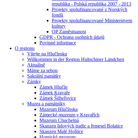
republika - Polská republika 2007 - 2013
Projekty spolufinancované z Norských
fondů
Projekty spolufinancované Ministerstvem
kultury
OP Zaměstnanost
GDPR - Ochrana osobních údajů
Povinné informace
O regionu
Vítejte na Hlučínsku
Willkommen in der Region Hultschiner Ländchen
Aktuálně
Máme za sebou
Sakrální památky
Zámky
Zámek Hlučín
Zámek Kravaře
Zámek Šilheřovice
Muzea a památníky
Muzeum Hlučínska
Zámecké muzeum v Kravařích
Muzeum Chuchelná
Skanzen lidových tradic a řemesel Bolatice
Skanzen Malé Hoštice
Hornické muzeum