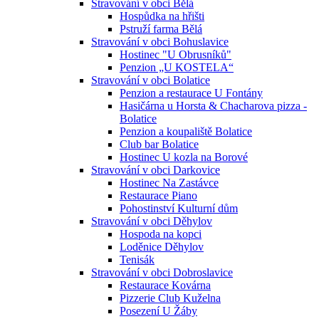
Stravování v obci Bělá
Hospůdka na hřišti
Pstruží farma Bělá
Stravování v obci Bohuslavice
Hostinec "U Obrusníků"
Penzion „U KOSTELA“
Stravování v obci Bolatice
Penzion a restaurace U Fontány
Hasičárna u Horsta & Chacharova pizza -
Bolatice
Penzion a koupaliště Bolatice
Club bar Bolatice
Hostinec U kozla na Borové
Stravování v obci Darkovice
Hostinec Na Zastávce
Restaurace Piano
Pohostinství Kulturní dům
Stravování v obci Děhylov
Hospoda na kopci
Loděnice Děhylov
Tenisák
Stravování v obci Dobroslavice
Restaurace Kovárna
Pizzerie Club Kuželna
Posezení U Žáby