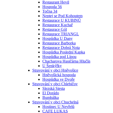
Restaurant Hevil
Hospoda 56
Točna 34
Neptej se Pod Kohoutem
Restaurace U KUBINŮ
Restaurace Kuchař
Restaurace Gól
Restaurace TRIANGL
Hospůdka U Dany
Restaurace Barborka
Restaurace Dobrá Nota
Hospůdka Poslední Kapka
Hospůdka pod Lípou
Chacharova Hasičárna Hlučín
U Šenkýřky
Stravování v obci Hněvošice
Hněvošická hospoda
Hospůdka ve Dvoře
Stravování v obci Chlebičov
Slezská Siesta
El Dorádo
Bumbálka
Stravování v obci Chuchelná
Hostinec U Nevřelů
CAFE LUKAS