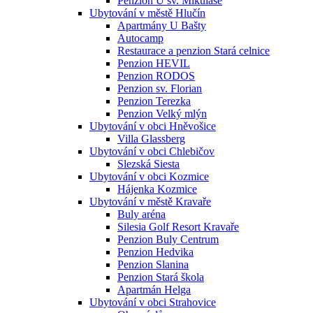
Penzion U sv. Mikuláše
Ubytování v městě Hlučín
Apartmány U Bašty
Autocamp
Restaurace a penzion Stará celnice
Penzion HEVIL
Penzion RODOS
Penzion sv. Florian
Penzion Terezka
Penzion Velký mlýn
Ubytování v obci Hněvošice
Villa Glassberg
Ubytování v obci Chlebičov
Slezská Siesta
Ubytování v obci Kozmice
Hájenka Kozmice
Ubytování v městě Kravaře
Buly aréna
Silesia Golf Resort Kravaře
Penzion Buly Centrum
Penzion Hedvika
Penzion Slanina
Penzion Stará škola
Apartmán Helga
Ubytování v obci Strahovice