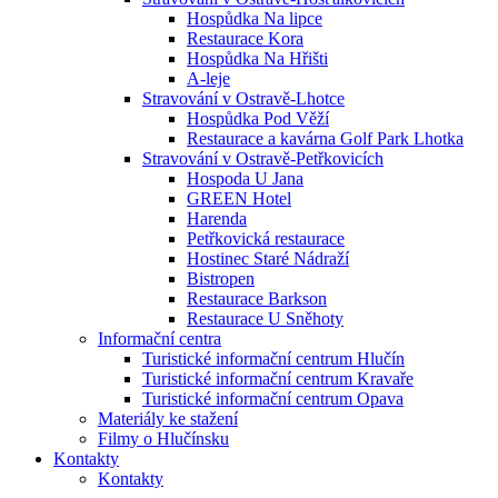
Hospůdka Na lipce
Restaurace Kora
Hospůdka Na Hřišti
A-leje
Stravování v Ostravě-Lhotce
Hospůdka Pod Věží
Restaurace a kavárna Golf Park Lhotka
Stravování v Ostravě-Petřkovicích
Hospoda U Jana
GREEN Hotel
Harenda
Petřkovická restaurace
Hostinec Staré Nádraží
Bistropen
Restaurace Barkson
Restaurace U Sněhoty
Informační centra
Turistické informační centrum Hlučín
Turistické informační centrum Kravaře
Turistické informační centrum Opava
Materiály ke stažení
Filmy o Hlučínsku
Kontakty
Kontakty