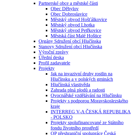
Partnerské obce a městské části
Obec Děhylov
Obec Dobroslavice
Městský obvod Hošťálkovice
Městský obvod Lhotka
Městský obvod Petřkovice
Městská část Malé Hoštice
Orgány Sdružení obcí Hlučínska
Stanovy Sdružení obcí Hlučínska
Výroční zprávy
Úřední deska
Profil zadavatele
Projekty
Jak na invazivní druhy rostlin na
Hlučínsku a v polských gminách
Hlučínská vlastivěda
Zahrada plná plodů a radosti
Ovocnářské vzdělávání na Hlučínsku
Projekty s podporou Moravskoslezského
kraje
INTERREG V-A ČESKÁ REPUBLIKA
- POLSKO
Projekty spolufinancované ze Státního
fondu životního prostředí
OP přeshraniční spolupráce Česká