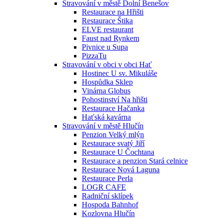
Stravování v městě Dolní Benešov
Restaurace na Hřišti
Restaurace Štika
ELVE restaurant
Faust nad Rynkem
Pivnice u Supa
PizzaTu
Stravování v obci v obci Hať
Hostinec U sv. Mikuláše
Hospůdka Sklep
Vinárna Globus
Pohostinství Na hřišti
Restaurace Hačanka
Haťská kavárna
Stravování v městě Hlučín
Penzion Velký mlýn
Restaurace svatý Jiří
Restaurace U Čochtana
Restaurace a penzion Stará celnice
Restaurace Nová Laguna
Restaurace Perla
LOGR CAFE
Radniční sklípek
Hospoda Bahnhof
Kozlovna Hlučín