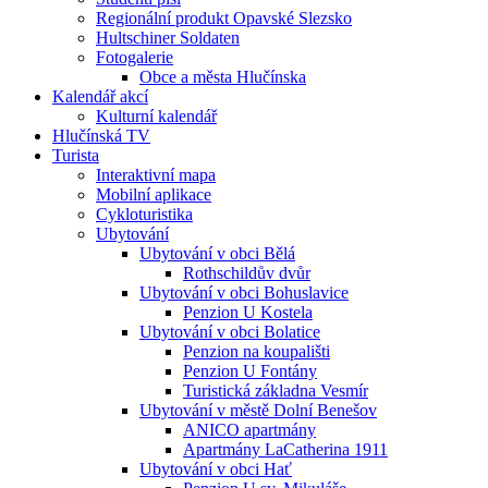
Regionální produkt Opavské Slezsko
Hultschiner Soldaten
Fotogalerie
Obce a města Hlučínska
Kalendář akcí
Kulturní kalendář
Hlučínská TV
Turista
Interaktivní mapa
Mobilní aplikace
Cykloturistika
Ubytování
Ubytování v obci Bělá
Rothschildův dvůr
Ubytování v obci Bohuslavice
Penzion U Kostela
Ubytování v obci Bolatice
Penzion na koupališti
Penzion U Fontány
Turistická základna Vesmír
Ubytování v městě Dolní Benešov
ANICO apartmány
Apartmány LaCatherina 1911
Ubytování v obci Hať