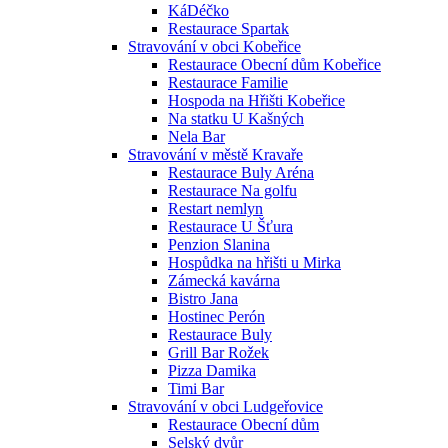
KáDéčko
Restaurace Spartak
Stravování v obci Kobeřice
Restaurace Obecní dům Kobeřice
Restaurace Familie
Hospoda na Hřišti Kobeřice
Na statku U Kašných
Nela Bar
Stravování v městě Kravaře
Restaurace Buly Aréna
Restaurace Na golfu
Restart nemlyn
Restaurace U Šťura
Penzion Slanina
Hospůdka na hřišti u Mirka
Zámecká kavárna
Bistro Jana
Hostinec Perón
Restaurace Buly
Grill Bar Rožek
Pizza Damika
Timi Bar
Stravování v obci Ludgeřovice
Restaurace Obecní dům
Selský dvůr