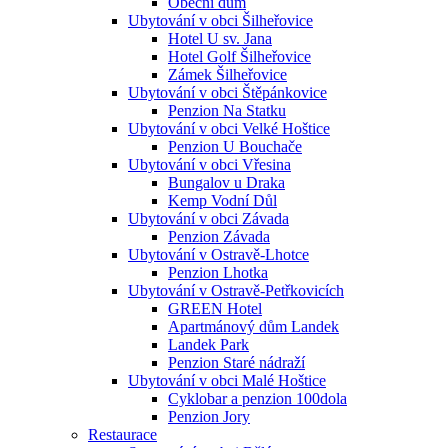
Obecní dům
Ubytování v obci Šilheřovice
Hotel U sv. Jana
Hotel Golf Šilheřovice
Zámek Šilheřovice
Ubytování v obci Štěpánkovice
Penzion Na Statku
Ubytování v obci Velké Hoštice
Penzion U Bouchače
Ubytování v obci Vřesina
Bungalov u Draka
Kemp Vodní Důl
Ubytování v obci Závada
Penzion Závada
Ubytování v Ostravě-Lhotce
Penzion Lhotka
Ubytování v Ostravě-Petřkovicích
GREEN Hotel
Apartmánový dům Landek
Landek Park
Penzion Staré nádraží
Ubytování v obci Malé Hoštice
Cyklobar a penzion 100dola
Penzion Jory
Restaurace