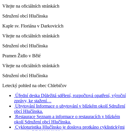
Vítejte na oficiálních stránkách
Sdružení obcí Hlučínska
Kaple sv. Floriána v Darkovicích
Vítejte na oficiálních stránkách
Sdružení obcí Hlučínska
Pramen Židlo v Bělé
Vítejte na oficiálních stránkách
Sdružení obcí Hlučínska
Letecký pohled na obec Chlebičov
Úřední deska
Důležitá sdělení, rozpočtová opatření, výroční
zprávy, ke stažení…
Ubytování
Informace o ubytování v blízkém okolí Sdružení
obcí Hlučínska.
Restaurace
Seznam a informace o restauracích v blízkém
okolí Sdružení obcí Hlučínska.
Cykloturistika
Hlučínsko je doslova protkáno cyklistickými