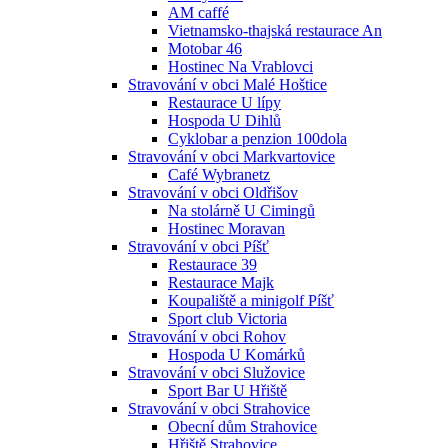
AM caffé
Vietnamsko-thajská restaurace An
Motobar 46
Hostinec Na Vrablovci
Stravování v obci Malé Hoštice
Restaurace U lípy
Hospoda U Dihlů
Cyklobar a penzion 100dola
Stravování v obci Markvartovice
Café Wybranetz
Stravování v obci Oldřišov
Na stolárně U Cimingů
Hostinec Moravan
Stravování v obci Píšť
Restaurace 39
Restaurace Majk
Koupaliště a minigolf Píšť
Sport club Victoria
Stravování v obci Rohov
Hospoda U Komárků
Stravování v obci Služovice
Sport Bar U Hřiště
Stravování v obci Strahovice
Obecní dům Strahovice
Hřiště Strahovice