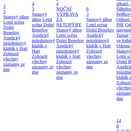
4
4
utkaní -
3
3
NOČNÍ
6
Šilheřov
3
Stanový
VÝPRAVA
3
Petřkov
Stanový tábor
tábor
Letní
ZA
Stanový tábor
Odpust 
Letní scéna
scéna Dolní
NETOPÝRY
Letní scéna
Píšť
Od
Dolní
Benešov
Stanový tábor
Dolní Benešov
slavnost
Benešov
Anglický
Letní scéna
Anglický
Turnaj 
Anglický
prázdninový
Dolní Benešov
prázdninový
ve fotb
prázdninový
klubík v
Anglický
klubík v Hati
Odpust 
klubík v Hati
Hati
prázdninový
Zobrazit
Stanový
Zobrazit
Zobrazit
klubík v Hati
všechny
Letní s
všechny
všechny
Zobrazit
záznamy ze
Dolní 
záznamy ze
záznamy ze
všechny
dne
Anglic
dne
dne
záznamy ze
prázdn
dne
klubík 
Zobrazi
všechn
záznam
dne
14
8