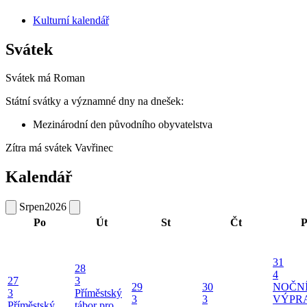
Kulturní kalendář
Svátek
Svátek má
Roman
Státní svátky a významné dny na dnešek:
Mezinárodní den původního obyvatelstva
Zítra má svátek
Vavřinec
Kalendář
Srpen
2026
Po
Út
St
Čt
P
31
28
4
27
3
29
30
NOČN
3
Příměstský
3
3
VÝPR
Příměstský
tábor pro