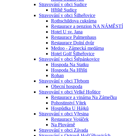
Stravování v obci Sudice
Hřiště Sudice
Stravování v obci Šilheřovice
Rothschildova cukrárna
Restaurace a penzion NA NÁMĚSTÍ
Hotel U sv. Jana
Restaurace Palmenhaus
Restaurace Dolní dvůr
Medoo - Zámecká medárna
Hotel Golf Šilheřovice
Stravování v obci Štěpánkovice
Hospoda Na Statku
Hospoda Na Hřišti
Rohan
Stravování v obci Třebom
Obecní hospoda
Stravování v obci Velké Hoštice
Restaurace a vinárna Na Zámečku
Pohostinství Vítek
Hospůdka U Hájků
Stravování v obci Vřesina
Restaurace Vojáček
Na Plovárně
Stravování v obci Závada
Stravování v Ostravě-Hošťálkovicích