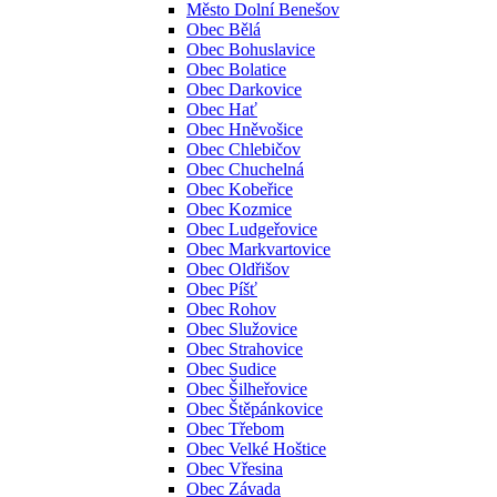
Město Dolní Benešov
Obec Bělá
Obec Bohuslavice
Obec Bolatice
Obec Darkovice
Obec Hať
Obec Hněvošice
Obec Chlebičov
Obec Chuchelná
Obec Kobeřice
Obec Kozmice
Obec Ludgeřovice
Obec Markvartovice
Obec Oldřišov
Obec Píšť
Obec Rohov
Obec Služovice
Obec Strahovice
Obec Sudice
Obec Šilheřovice
Obec Štěpánkovice
Obec Třebom
Obec Velké Hoštice
Obec Vřesina
Obec Závada