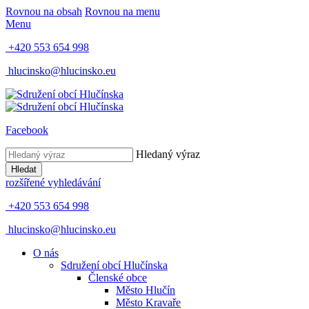
Rovnou na obsah
Rovnou na menu
Menu
+420 553 654 998
hlucinsko@hlucinsko.eu
Facebook
Hledaný výraz
Hledat
rozšířené vyhledávání
+420 553 654 998
hlucinsko@hlucinsko.eu
O nás
Sdružení obcí Hlučínska
Členské obce
Město Hlučín
Město Kravaře