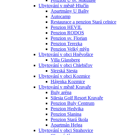
Penzion U sv. Mikuláše
Ubytování v městě Hlučín
Apartmány U Bašty
Autocamp
Restaurace a penzion Stará celnice
Penzion HEVIL
Penzion RODOS
Penzion sv. Florian
Penzion Terezka
Penzion Velký mlýn
Ubytování v obci Hněvošice
Villa Glassberg
Ubytování v obci Chlebičov
Slezská Siesta
Ubytování v obci Kozmice
Hájenka Kozmice
Ubytování v městě Kravaře
Buly aréna
Silesia Golf Resort Kravaře
Penzion Buly Centrum
Penzion Hedvika
Penzion Slanina
Penzion Stará škola
Apartmán Helga
Ubytování v obci Strahovice