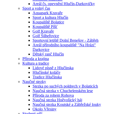
Areál čs. opevnění Hlučín-Darkovičky
Sport a volný čas
Aquapark Kravaře
Sport a kultura Hlučín
Koupaliště Bolatice
Koupaliště Píšť
Golf Kravaře
Golf Šilheřovice
Sportovní letiště Dolní Benešov - Zábřeh
Areál přírodního koupaliště "Na Hrázi"
Darkovice
Dětský ranč Hlučín
Příroda a krajina
Kultura a tradice
Lidové písně z Hlučínska
Hlučínské koláče
Tradice Hlučínska
Naučné stezky
Stezka po suchých poldrech v Bolaticích
Naučná stezka v Chuchelenském lese
Příroda za rohem Rohova
Naučná stezka Hněvošický háj
Naučná stezka Koutské a Zábřežské louky
Okolo Vřesiny
Studenti píší