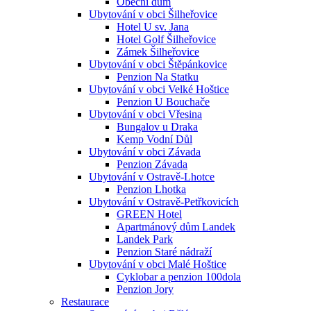
Obecní dům
Ubytování v obci Šilheřovice
Hotel U sv. Jana
Hotel Golf Šilheřovice
Zámek Šilheřovice
Ubytování v obci Štěpánkovice
Penzion Na Statku
Ubytování v obci Velké Hoštice
Penzion U Bouchače
Ubytování v obci Vřesina
Bungalov u Draka
Kemp Vodní Důl
Ubytování v obci Závada
Penzion Závada
Ubytování v Ostravě-Lhotce
Penzion Lhotka
Ubytování v Ostravě-Petřkovicích
GREEN Hotel
Apartmánový dům Landek
Landek Park
Penzion Staré nádraží
Ubytování v obci Malé Hoštice
Cyklobar a penzion 100dola
Penzion Jory
Restaurace