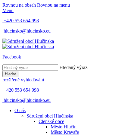
Rovnou na obsah
Rovnou na menu
Menu
+420 553 654 998
hlucinsko@hlucinsko.eu
Facebook
Hledaný výraz
Hledat
rozšířené vyhledávání
+420 553 654 998
hlucinsko@hlucinsko.eu
O nás
Sdružení obcí Hlučínska
Členské obce
Město Hlučín
Město Kravaře