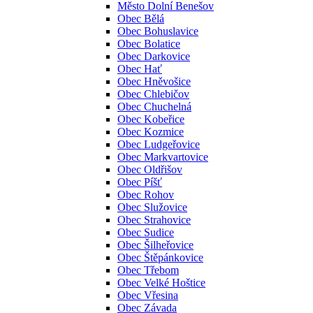
Město Dolní Benešov
Obec Bělá
Obec Bohuslavice
Obec Bolatice
Obec Darkovice
Obec Hať
Obec Hněvošice
Obec Chlebičov
Obec Chuchelná
Obec Kobeřice
Obec Kozmice
Obec Ludgeřovice
Obec Markvartovice
Obec Oldřišov
Obec Píšť
Obec Rohov
Obec Služovice
Obec Strahovice
Obec Sudice
Obec Šilheřovice
Obec Štěpánkovice
Obec Třebom
Obec Velké Hoštice
Obec Vřesina
Obec Závada