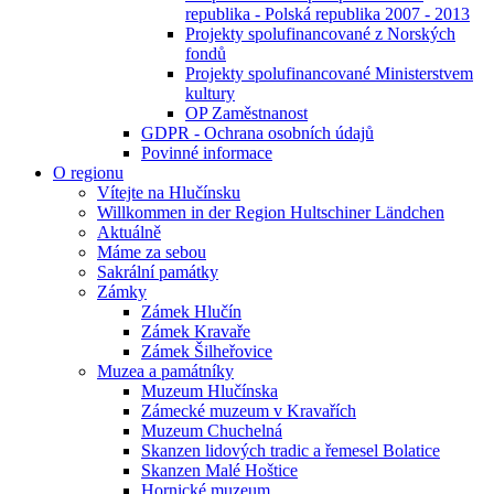
republika - Polská republika 2007 - 2013
Projekty spolufinancované z Norských
fondů
Projekty spolufinancované Ministerstvem
kultury
OP Zaměstnanost
GDPR - Ochrana osobních údajů
Povinné informace
O regionu
Vítejte na Hlučínsku
Willkommen in der Region Hultschiner Ländchen
Aktuálně
Máme za sebou
Sakrální památky
Zámky
Zámek Hlučín
Zámek Kravaře
Zámek Šilheřovice
Muzea a památníky
Muzeum Hlučínska
Zámecké muzeum v Kravařích
Muzeum Chuchelná
Skanzen lidových tradic a řemesel Bolatice
Skanzen Malé Hoštice
Hornické muzeum