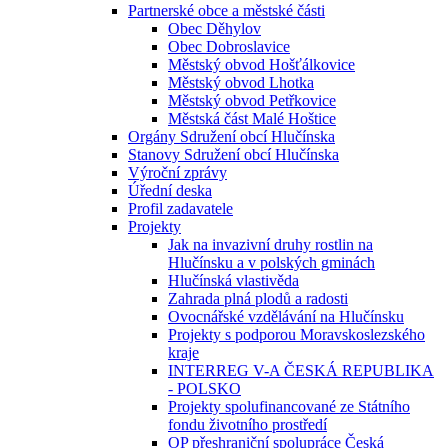
Partnerské obce a městské části
Obec Děhylov
Obec Dobroslavice
Městský obvod Hošťálkovice
Městský obvod Lhotka
Městský obvod Petřkovice
Městská část Malé Hoštice
Orgány Sdružení obcí Hlučínska
Stanovy Sdružení obcí Hlučínska
Výroční zprávy
Úřední deska
Profil zadavatele
Projekty
Jak na invazivní druhy rostlin na
Hlučínsku a v polských gminách
Hlučínská vlastivěda
Zahrada plná plodů a radosti
Ovocnářské vzdělávání na Hlučínsku
Projekty s podporou Moravskoslezského
kraje
INTERREG V-A ČESKÁ REPUBLIKA
- POLSKO
Projekty spolufinancované ze Státního
fondu životního prostředí
OP přeshraniční spolupráce Česká