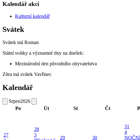
Kalendář akcí
Kulturní kalendář
Svátek
Svátek má
Roman
Státní svátky a významné dny na dnešek:
Mezinárodní den původního obyvatelstva
Zítra má svátek
Vavřinec
Kalendář
Srpen
2026
Po
Út
St
Čt
P
31
28
4
27
3
29
30
NOČN