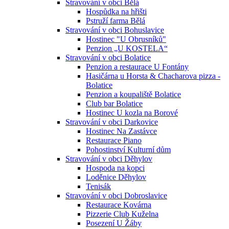
Stravování v obci Bělá
Hospůdka na hřišti
Pstruží farma Bělá
Stravování v obci Bohuslavice
Hostinec "U Obrusníků"
Penzion „U KOSTELA“
Stravování v obci Bolatice
Penzion a restaurace U Fontány
Hasičárna u Horsta & Chacharova pizza -
Bolatice
Penzion a koupaliště Bolatice
Club bar Bolatice
Hostinec U kozla na Borové
Stravování v obci Darkovice
Hostinec Na Zastávce
Restaurace Piano
Pohostinství Kulturní dům
Stravování v obci Děhylov
Hospoda na kopci
Loděnice Děhylov
Tenisák
Stravování v obci Dobroslavice
Restaurace Kovárna
Pizzerie Club Kuželna
Posezení U Žáby