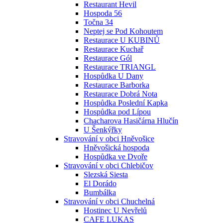
Restaurant Hevil
Hospoda 56
Točna 34
Neptej se Pod Kohoutem
Restaurace U KUBINŮ
Restaurace Kuchař
Restaurace Gól
Restaurace TRIANGL
Hospůdka U Dany
Restaurace Barborka
Restaurace Dobrá Nota
Hospůdka Poslední Kapka
Hospůdka pod Lípou
Chacharova Hasičárna Hlučín
U Šenkýřky
Stravování v obci Hněvošice
Hněvošická hospoda
Hospůdka ve Dvoře
Stravování v obci Chlebičov
Slezská Siesta
El Dorádo
Bumbálka
Stravování v obci Chuchelná
Hostinec U Nevřelů
CAFE LUKAS