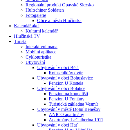
Regionální produkt Opavské Slezsko
Hultschiner Soldaten
Fotogalerie
Obce a města Hlučínska
Kalendář akcí
Kulturní kalendář
Hlučínská TV
Turista
Interaktivní mapa
Mobilní aplikace
Cykloturistika
Ubytování
Ubytování v obci Bělá
Rothschildův dvůr
Ubytování v obci Bohuslavice
Penzion U Kostela
Ubytování v obci Bolatice
Penzion na koupališti
Penzion U Fontány
Turistická základna Vesmír
Ubytování v městě Dolní Benešov
ANICO apartmány
Apartmány LaCatherina 1911
Ubytování v obci Hať