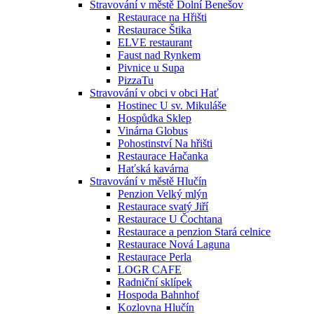
Stravování v městě Dolní Benešov
Restaurace na Hřišti
Restaurace Štika
ELVE restaurant
Faust nad Rynkem
Pivnice u Supa
PizzaTu
Stravování v obci v obci Hať
Hostinec U sv. Mikuláše
Hospůdka Sklep
Vinárna Globus
Pohostinství Na hřišti
Restaurace Hačanka
Haťská kavárna
Stravování v městě Hlučín
Penzion Velký mlýn
Restaurace svatý Jiří
Restaurace U Čochtana
Restaurace a penzion Stará celnice
Restaurace Nová Laguna
Restaurace Perla
LOGR CAFE
Radniční sklípek
Hospoda Bahnhof
Kozlovna Hlučín