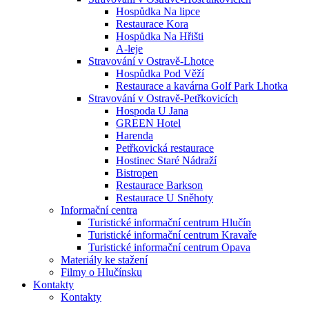
Hospůdka Na lipce
Restaurace Kora
Hospůdka Na Hřišti
A-leje
Stravování v Ostravě-Lhotce
Hospůdka Pod Věží
Restaurace a kavárna Golf Park Lhotka
Stravování v Ostravě-Petřkovicích
Hospoda U Jana
GREEN Hotel
Harenda
Petřkovická restaurace
Hostinec Staré Nádraží
Bistropen
Restaurace Barkson
Restaurace U Sněhoty
Informační centra
Turistické informační centrum Hlučín
Turistické informační centrum Kravaře
Turistické informační centrum Opava
Materiály ke stažení
Filmy o Hlučínsku
Kontakty
Kontakty