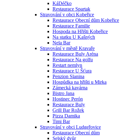
KáDéčko
Restaurace Spartak
Stravování v obci Kobeřice
Restaurace Obecní dům Kobeřice
Restaurace Familie
Hospoda na Hřišti Kobeřice
Na statku U Kašných
Nela Bar
Stravování v městě Kravaře
Restaurace Buly Aréna
Restaurace Na golfu
Restart nemlyn
Restaurace U Šťura
Penzion Slanina
Hospůdka na hřišti u Mirka
Zámecká kavárna
Bistro Jana
Hostinec Perón
Restaurace Buly
Grill Bar Rožek
Pizza Damika
Timi Bar
Stravování v obci Ludgeřovice
Restaurace Obecní dům
Selský dvůr