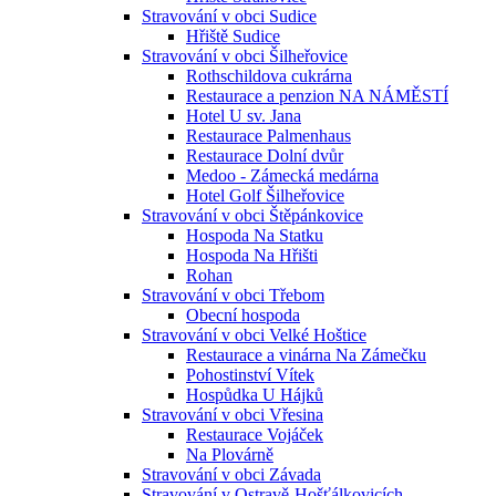
Stravování v obci Sudice
Hřiště Sudice
Stravování v obci Šilheřovice
Rothschildova cukrárna
Restaurace a penzion NA NÁMĚSTÍ
Hotel U sv. Jana
Restaurace Palmenhaus
Restaurace Dolní dvůr
Medoo - Zámecká medárna
Hotel Golf Šilheřovice
Stravování v obci Štěpánkovice
Hospoda Na Statku
Hospoda Na Hřišti
Rohan
Stravování v obci Třebom
Obecní hospoda
Stravování v obci Velké Hoštice
Restaurace a vinárna Na Zámečku
Pohostinství Vítek
Hospůdka U Hájků
Stravování v obci Vřesina
Restaurace Vojáček
Na Plovárně
Stravování v obci Závada
Stravování v Ostravě-Hošťálkovicích