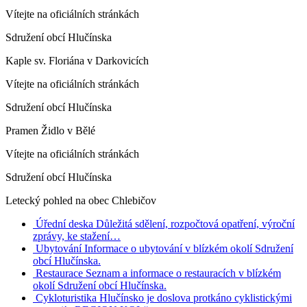
Vítejte na oficiálních stránkách
Sdružení obcí Hlučínska
Kaple sv. Floriána v Darkovicích
Vítejte na oficiálních stránkách
Sdružení obcí Hlučínska
Pramen Židlo v Bělé
Vítejte na oficiálních stránkách
Sdružení obcí Hlučínska
Letecký pohled na obec Chlebičov
Úřední deska
Důležitá sdělení, rozpočtová opatření, výroční
zprávy, ke stažení…
Ubytování
Informace o ubytování v blízkém okolí Sdružení
obcí Hlučínska.
Restaurace
Seznam a informace o restauracích v blízkém
okolí Sdružení obcí Hlučínska.
Cykloturistika
Hlučínsko je doslova protkáno cyklistickými