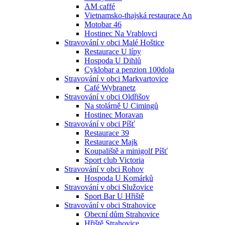
AM caffé
Vietnamsko-thajská restaurace An
Motobar 46
Hostinec Na Vrablovci
Stravování v obci Malé Hoštice
Restaurace U lípy
Hospoda U Dihlů
Cyklobar a penzion 100dola
Stravování v obci Markvartovice
Café Wybranetz
Stravování v obci Oldřišov
Na stolárně U Cimingů
Hostinec Moravan
Stravování v obci Píšť
Restaurace 39
Restaurace Majk
Koupaliště a minigolf Píšť
Sport club Victoria
Stravování v obci Rohov
Hospoda U Komárků
Stravování v obci Služovice
Sport Bar U Hřiště
Stravování v obci Strahovice
Obecní dům Strahovice
Hřiště Strahovice