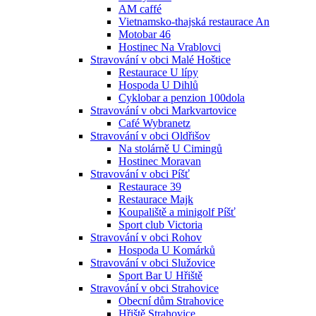
AM caffé
Vietnamsko-thajská restaurace An
Motobar 46
Hostinec Na Vrablovci
Stravování v obci Malé Hoštice
Restaurace U lípy
Hospoda U Dihlů
Cyklobar a penzion 100dola
Stravování v obci Markvartovice
Café Wybranetz
Stravování v obci Oldřišov
Na stolárně U Cimingů
Hostinec Moravan
Stravování v obci Píšť
Restaurace 39
Restaurace Majk
Koupaliště a minigolf Píšť
Sport club Victoria
Stravování v obci Rohov
Hospoda U Komárků
Stravování v obci Služovice
Sport Bar U Hřiště
Stravování v obci Strahovice
Obecní dům Strahovice
Hřiště Strahovice