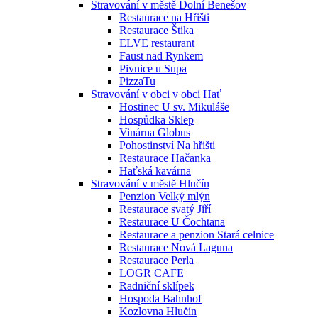
Stravování v městě Dolní Benešov
Restaurace na Hřišti
Restaurace Štika
ELVE restaurant
Faust nad Rynkem
Pivnice u Supa
PizzaTu
Stravování v obci v obci Hať
Hostinec U sv. Mikuláše
Hospůdka Sklep
Vinárna Globus
Pohostinství Na hřišti
Restaurace Hačanka
Haťská kavárna
Stravování v městě Hlučín
Penzion Velký mlýn
Restaurace svatý Jiří
Restaurace U Čochtana
Restaurace a penzion Stará celnice
Restaurace Nová Laguna
Restaurace Perla
LOGR CAFE
Radniční sklípek
Hospoda Bahnhof
Kozlovna Hlučín