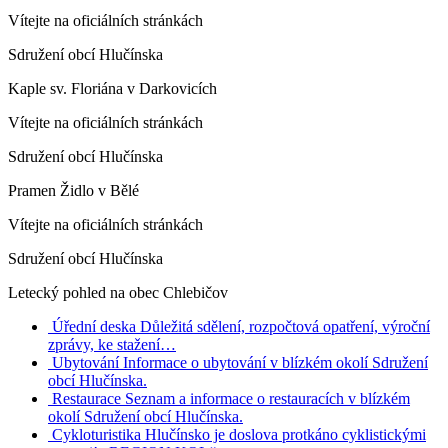
Vítejte na oficiálních stránkách
Sdružení obcí Hlučínska
Kaple sv. Floriána v Darkovicích
Vítejte na oficiálních stránkách
Sdružení obcí Hlučínska
Pramen Židlo v Bělé
Vítejte na oficiálních stránkách
Sdružení obcí Hlučínska
Letecký pohled na obec Chlebičov
Úřední deska
Důležitá sdělení, rozpočtová opatření, výroční
zprávy, ke stažení…
Ubytování
Informace o ubytování v blízkém okolí Sdružení
obcí Hlučínska.
Restaurace
Seznam a informace o restauracích v blízkém
okolí Sdružení obcí Hlučínska.
Cykloturistika
Hlučínsko je doslova protkáno cyklistickými