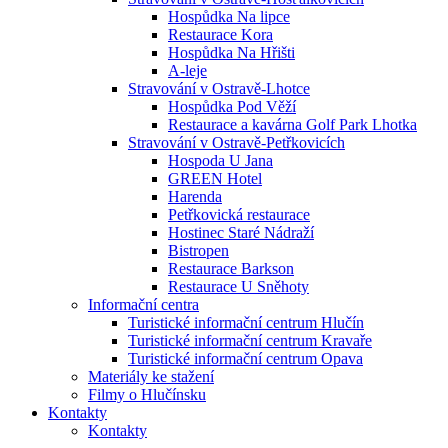
Hospůdka Na lipce
Restaurace Kora
Hospůdka Na Hřišti
A-leje
Stravování v Ostravě-Lhotce
Hospůdka Pod Věží
Restaurace a kavárna Golf Park Lhotka
Stravování v Ostravě-Petřkovicích
Hospoda U Jana
GREEN Hotel
Harenda
Petřkovická restaurace
Hostinec Staré Nádraží
Bistropen
Restaurace Barkson
Restaurace U Sněhoty
Informační centra
Turistické informační centrum Hlučín
Turistické informační centrum Kravaře
Turistické informační centrum Opava
Materiály ke stažení
Filmy o Hlučínsku
Kontakty
Kontakty