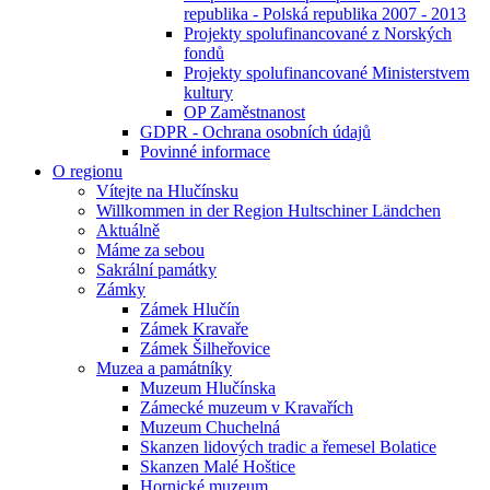
republika - Polská republika 2007 - 2013
Projekty spolufinancované z Norských
fondů
Projekty spolufinancované Ministerstvem
kultury
OP Zaměstnanost
GDPR - Ochrana osobních údajů
Povinné informace
O regionu
Vítejte na Hlučínsku
Willkommen in der Region Hultschiner Ländchen
Aktuálně
Máme za sebou
Sakrální památky
Zámky
Zámek Hlučín
Zámek Kravaře
Zámek Šilheřovice
Muzea a památníky
Muzeum Hlučínska
Zámecké muzeum v Kravařích
Muzeum Chuchelná
Skanzen lidových tradic a řemesel Bolatice
Skanzen Malé Hoštice
Hornické muzeum