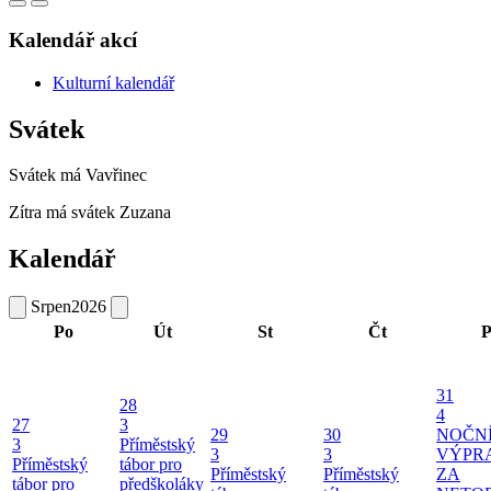
Kalendář akcí
Kulturní kalendář
Svátek
Svátek má
Vavřinec
Zítra má svátek
Zuzana
Kalendář
Srpen
2026
Po
Út
St
Čt
P
31
28
4
27
3
29
30
NOČN
3
Příměstský
3
3
VÝPR
Příměstský
tábor pro
Příměstský
Příměstský
ZA
tábor pro
předškoláky