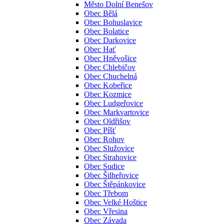
Město Dolní Benešov
Obec Bělá
Obec Bohuslavice
Obec Bolatice
Obec Darkovice
Obec Hať
Obec Hněvošice
Obec Chlebičov
Obec Chuchelná
Obec Kobeřice
Obec Kozmice
Obec Ludgeřovice
Obec Markvartovice
Obec Oldřišov
Obec Píšť
Obec Rohov
Obec Služovice
Obec Strahovice
Obec Sudice
Obec Šilheřovice
Obec Štěpánkovice
Obec Třebom
Obec Velké Hoštice
Obec Vřesina
Obec Závada