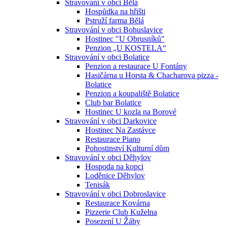
Stravování v obci Bělá
Hospůdka na hřišti
Pstruží farma Bělá
Stravování v obci Bohuslavice
Hostinec "U Obrusníků"
Penzion „U KOSTELA“
Stravování v obci Bolatice
Penzion a restaurace U Fontány
Hasičárna u Horsta & Chacharova pizza -
Bolatice
Penzion a koupaliště Bolatice
Club bar Bolatice
Hostinec U kozla na Borové
Stravování v obci Darkovice
Hostinec Na Zastávce
Restaurace Piano
Pohostinství Kulturní dům
Stravování v obci Děhylov
Hospoda na kopci
Loděnice Děhylov
Tenisák
Stravování v obci Dobroslavice
Restaurace Kovárna
Pizzerie Club Kuželna
Posezení U Žáby