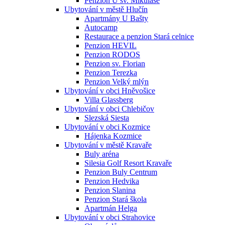
Penzion U sv. Mikuláše
Ubytování v městě Hlučín
Apartmány U Bašty
Autocamp
Restaurace a penzion Stará celnice
Penzion HEVIL
Penzion RODOS
Penzion sv. Florian
Penzion Terezka
Penzion Velký mlýn
Ubytování v obci Hněvošice
Villa Glassberg
Ubytování v obci Chlebičov
Slezská Siesta
Ubytování v obci Kozmice
Hájenka Kozmice
Ubytování v městě Kravaře
Buly aréna
Silesia Golf Resort Kravaře
Penzion Buly Centrum
Penzion Hedvika
Penzion Slanina
Penzion Stará škola
Apartmán Helga
Ubytování v obci Strahovice