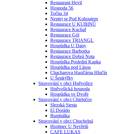
Restaurant Hevil
Hospoda 56
Točna 34
Neptej se Pod Kohoutem
Restaurace U KUBINŮ
Restaurace Kuchař
Restaurace Gól
Restaurace TRIANGL
Hospůdka U Dany
Restaurace Barborka
Restaurace Dobrá Nota
Hospůdka Poslední Kapka
Hospůdka pod Lípou
Chacharova Hasičárna Hlučín
U Šenkýřky
Stravování v obci Hněvošice
Hněvošická hospoda
Hospůdka ve Dvoře
Stravování v obci Chlebičov
Slezská Siesta
El Dorádo
Bumbálka
Stravování v obci Chuchelná
Hostinec U Nevřelů
CAFE LUKAS