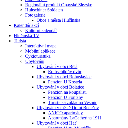
Regionální produkt Opavské Slezsko
Hultschiner Soldaten
Fotogalerie
Obce a města Hlučínska
Kalendář akcí
Kulturní kalendář
Hlučínská TV
Turista
Interaktivní mapa
Mobilní aplikace
Cykloturistika
Ubytování
Ubytování v obci Bělá
Rothschildův dvůr
Ubytování v obci Bohuslavice
Penzion U Kostela
Ubytování v obci Bolatice
Penzion na koupališti
Penzion U Fontány
Turistická základna Vesmír
Ubytování v městě Dolní Benešov
ANICO apartmány
Apartmány LaCatherina 1911
Ubytování v obci Hať