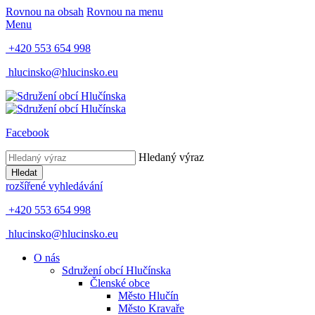
Rovnou na obsah
Rovnou na menu
Menu
+420 553 654 998
hlucinsko@hlucinsko.eu
Facebook
Hledaný výraz
Hledat
rozšířené vyhledávání
+420 553 654 998
hlucinsko@hlucinsko.eu
O nás
Sdružení obcí Hlučínska
Členské obce
Město Hlučín
Město Kravaře