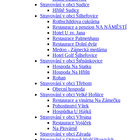
Stravování v obci Sudice
Hřiště Sudice
Stravování v obci Šilheřovice
Rothschildova cukrárna
Restaurace a penzion NA NÁMĚSTÍ
Hotel U sv. Jana
Restaurace Palmenhaus
Restaurace Dolní dvůr
Medoo - Zámecká medárna
Hotel Golf Šilheřovice
Stravování v obci Štěpánkovice
Hospoda Na Statku
Hospoda Na Hřišti
Rohan
Stravování v obci Třebom
Obecní hospoda
Stravování v obci Velké Hoštice
Restaurace a vinárna Na Zámečku
Pohostinství Vítek
Hospůdka U Hájků
Stravování v obci Vřesina
Restaurace Vojáček
Na Plovárně
Stravování v obci Závada
Stravování v Ostravě-Hošťálkovicích