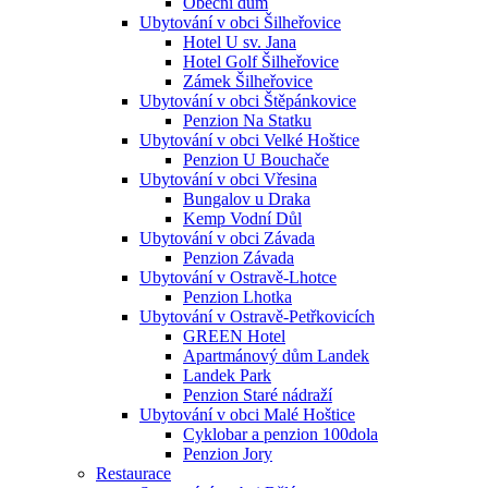
Obecní dům
Ubytování v obci Šilheřovice
Hotel U sv. Jana
Hotel Golf Šilheřovice
Zámek Šilheřovice
Ubytování v obci Štěpánkovice
Penzion Na Statku
Ubytování v obci Velké Hoštice
Penzion U Bouchače
Ubytování v obci Vřesina
Bungalov u Draka
Kemp Vodní Důl
Ubytování v obci Závada
Penzion Závada
Ubytování v Ostravě-Lhotce
Penzion Lhotka
Ubytování v Ostravě-Petřkovicích
GREEN Hotel
Apartmánový dům Landek
Landek Park
Penzion Staré nádraží
Ubytování v obci Malé Hoštice
Cyklobar a penzion 100dola
Penzion Jory
Restaurace