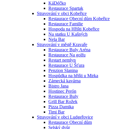
KáDéčko
Restaurace Spartak
Stravování v obci Kobeřice
Restaurace Obecní dům Kobeřice
Restaurace Familie
Hospoda na Hřišti Kobeřice
Na statku U Kašných
Nela Bar
Stravování v městě Kravaře
Restaurace Buly Aréna
Restaurace Na golfu
Restart nemlyn
Restaurace U Šťura
Penzion Slanina
Hospůdka na hřišti u Mirka
Zámecká kavárna
Bistro Jana
Hostinec Perón
Restaurace Buly
Grill Bar Rožek
Pizza Damika
Timi Bar
Stravování v obci Ludgeřovice
Restaurace Obecní dům
Selský dvůr