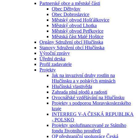
Partnerské obce a městské části
Obec Děhylov
Obec Dobroslavice
Městský obvod Hošťálkovice
Městský obvod Lhotka
Městský obvod Petřkovice
Městská část Malé Hoštice
Orgány Sdružení obcí Hlučínska
Stanovy Sdružení obcí Hlučínska
Výroční zprávy
Úřední deska
Profil zadavatele
Projekty
Jak na invazivní druhy rostlin na
Hlučínsku a v polských gminách
Hlučínská vlastivěda
Zahrada plná plodů a radosti
Ovocnářské vzdělávání na Hlučínsku
Projekty s podporou Moravskoslezského
kraje
INTERREG V-A ČESKÁ REPUBLIKA
- POLSKO
Projekty spolufinancované ze Státního
fondu životního prostředí
OP přeshraniční spolupráce Česká