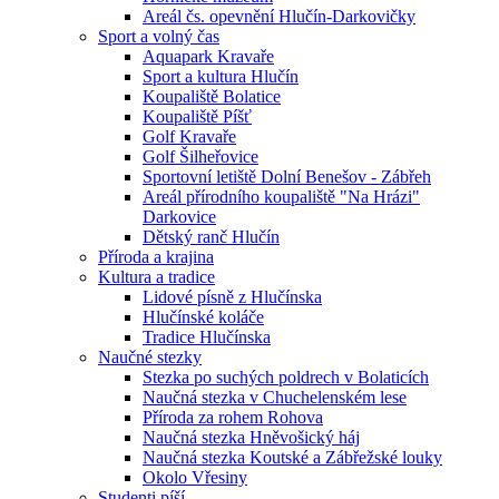
Areál čs. opevnění Hlučín-Darkovičky
Sport a volný čas
Aquapark Kravaře
Sport a kultura Hlučín
Koupaliště Bolatice
Koupaliště Píšť
Golf Kravaře
Golf Šilheřovice
Sportovní letiště Dolní Benešov - Zábřeh
Areál přírodního koupaliště "Na Hrázi"
Darkovice
Dětský ranč Hlučín
Příroda a krajina
Kultura a tradice
Lidové písně z Hlučínska
Hlučínské koláče
Tradice Hlučínska
Naučné stezky
Stezka po suchých poldrech v Bolaticích
Naučná stezka v Chuchelenském lese
Příroda za rohem Rohova
Naučná stezka Hněvošický háj
Naučná stezka Koutské a Zábřežské louky
Okolo Vřesiny
Studenti píší