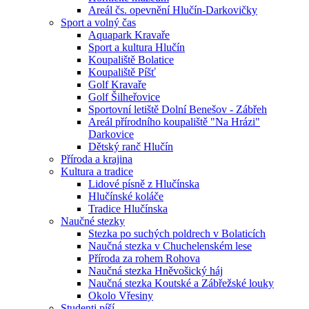
Areál čs. opevnění Hlučín-Darkovičky
Sport a volný čas
Aquapark Kravaře
Sport a kultura Hlučín
Koupaliště Bolatice
Koupaliště Píšť
Golf Kravaře
Golf Šilheřovice
Sportovní letiště Dolní Benešov - Zábřeh
Areál přírodního koupaliště "Na Hrázi"
Darkovice
Dětský ranč Hlučín
Příroda a krajina
Kultura a tradice
Lidové písně z Hlučínska
Hlučínské koláče
Tradice Hlučínska
Naučné stezky
Stezka po suchých poldrech v Bolaticích
Naučná stezka v Chuchelenském lese
Příroda za rohem Rohova
Naučná stezka Hněvošický háj
Naučná stezka Koutské a Zábřežské louky
Okolo Vřesiny
Studenti píší