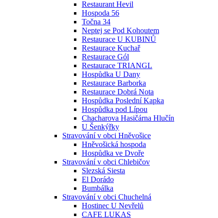
Restaurant Hevil
Hospoda 56
Točna 34
Neptej se Pod Kohoutem
Restaurace U KUBINŮ
Restaurace Kuchař
Restaurace Gól
Restaurace TRIANGL
Hospůdka U Dany
Restaurace Barborka
Restaurace Dobrá Nota
Hospůdka Poslední Kapka
Hospůdka pod Lípou
Chacharova Hasičárna Hlučín
U Šenkýřky
Stravování v obci Hněvošice
Hněvošická hospoda
Hospůdka ve Dvoře
Stravování v obci Chlebičov
Slezská Siesta
El Dorádo
Bumbálka
Stravování v obci Chuchelná
Hostinec U Nevřelů
CAFE LUKAS