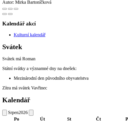
Autor:
Mirka Bartoníčková
Kalendář akcí
Kulturní kalendář
Svátek
Svátek má
Roman
Státní svátky a významné dny na dnešek:
Mezinárodní den původního obyvatelstva
Zítra má svátek
Vavřinec
Kalendář
Srpen
2026
Po
Út
St
Čt
P