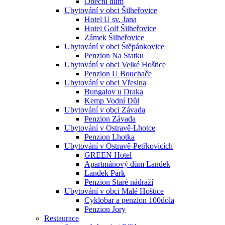
Obecní dům
Ubytování v obci Šilheřovice
Hotel U sv. Jana
Hotel Golf Šilheřovice
Zámek Šilheřovice
Ubytování v obci Štěpánkovice
Penzion Na Statku
Ubytování v obci Velké Hoštice
Penzion U Bouchače
Ubytování v obci Vřesina
Bungalov u Draka
Kemp Vodní Důl
Ubytování v obci Závada
Penzion Závada
Ubytování v Ostravě-Lhotce
Penzion Lhotka
Ubytování v Ostravě-Petřkovicích
GREEN Hotel
Apartmánový dům Landek
Landek Park
Penzion Staré nádraží
Ubytování v obci Malé Hoštice
Cyklobar a penzion 100dola
Penzion Jory
Restaurace