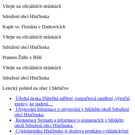
Vítejte na oficiálních stránkách
Sdružení obcí Hlučínska
Kaple sv. Floriána v Darkovicích
Vítejte na oficiálních stránkách
Sdružení obcí Hlučínska
Pramen Židlo v Bělé
Vítejte na oficiálních stránkách
Sdružení obcí Hlučínska
Letecký pohled na obec Chlebičov
Úřední deska
Důležitá sdělení, rozpočtová opatření, výroční
zprávy, ke stažení…
Ubytování
Informace o ubytování v blízkém okolí Sdružení
obcí Hlučínska.
Restaurace
Seznam a informace o restauracích v blízkém
okolí Sdružení obcí Hlučínska.
Cykloturistika
Hlučínsko je doslova protkáno cyklistickými