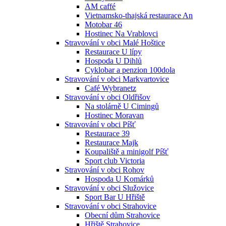
AM caffé
Vietnamsko-thajská restaurace An
Motobar 46
Hostinec Na Vrablovci
Stravování v obci Malé Hoštice
Restaurace U lípy
Hospoda U Dihlů
Cyklobar a penzion 100dola
Stravování v obci Markvartovice
Café Wybranetz
Stravování v obci Oldřišov
Na stolárně U Cimingů
Hostinec Moravan
Stravování v obci Píšť
Restaurace 39
Restaurace Majk
Koupaliště a minigolf Píšť
Sport club Victoria
Stravování v obci Rohov
Hospoda U Komárků
Stravování v obci Služovice
Sport Bar U Hřiště
Stravování v obci Strahovice
Obecní dům Strahovice
Hřiště Strahovice