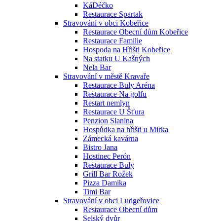
KáDéčko
Restaurace Spartak
Stravování v obci Kobeřice
Restaurace Obecní dům Kobeřice
Restaurace Familie
Hospoda na Hřišti Kobeřice
Na statku U Kašných
Nela Bar
Stravování v městě Kravaře
Restaurace Buly Aréna
Restaurace Na golfu
Restart nemlyn
Restaurace U Šťura
Penzion Slanina
Hospůdka na hřišti u Mirka
Zámecká kavárna
Bistro Jana
Hostinec Perón
Restaurace Buly
Grill Bar Rožek
Pizza Damika
Timi Bar
Stravování v obci Ludgeřovice
Restaurace Obecní dům
Selský dvůr