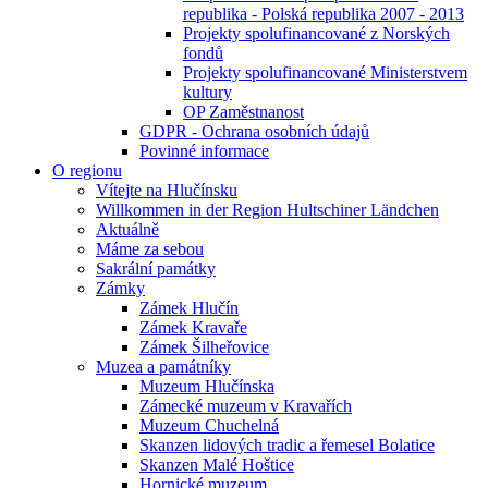
republika - Polská republika 2007 - 2013
Projekty spolufinancované z Norských
fondů
Projekty spolufinancované Ministerstvem
kultury
OP Zaměstnanost
GDPR - Ochrana osobních údajů
Povinné informace
O regionu
Vítejte na Hlučínsku
Willkommen in der Region Hultschiner Ländchen
Aktuálně
Máme za sebou
Sakrální památky
Zámky
Zámek Hlučín
Zámek Kravaře
Zámek Šilheřovice
Muzea a památníky
Muzeum Hlučínska
Zámecké muzeum v Kravařích
Muzeum Chuchelná
Skanzen lidových tradic a řemesel Bolatice
Skanzen Malé Hoštice
Hornické muzeum