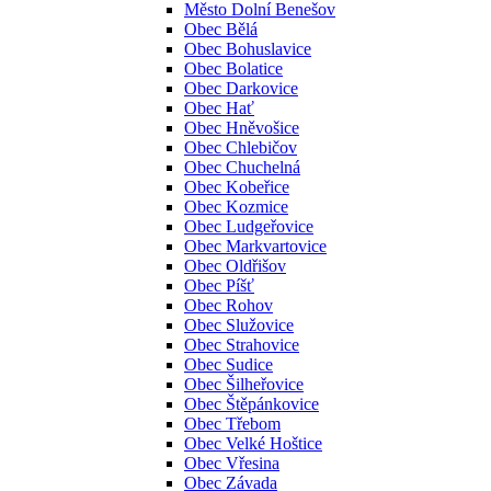
Město Dolní Benešov
Obec Bělá
Obec Bohuslavice
Obec Bolatice
Obec Darkovice
Obec Hať
Obec Hněvošice
Obec Chlebičov
Obec Chuchelná
Obec Kobeřice
Obec Kozmice
Obec Ludgeřovice
Obec Markvartovice
Obec Oldřišov
Obec Píšť
Obec Rohov
Obec Služovice
Obec Strahovice
Obec Sudice
Obec Šilheřovice
Obec Štěpánkovice
Obec Třebom
Obec Velké Hoštice
Obec Vřesina
Obec Závada