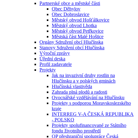
Partnerské obce a městské části
Obec Děhylov
Obec Dobroslavice
Městský obvod Hošťálkovice
Městský obvod Lhotka
Městský obvod Petřkovice
Městská část Malé Hoštice
Orgány Sdružení obcí Hlučínska
Stanovy Sdružení obcí Hlučínska
Výroční zprávy
Úřední deska
Profil zadavatele
Projekty
Jak na invazivní druhy rostlin na
Hlučínsku a v polských gminách
Hlučínská vlastivěda
Zahrada plná plodů a radosti
Ovocnářské vzdělávání na Hlučínsku
Projekty s podporou Moravskoslezského
kraje
INTERREG V-A ČESKÁ REPUBLIKA
- POLSKO
Projekty spolufinancované ze Státního
fondu životního prostředí
OP přeshraniční spolupráce Česká