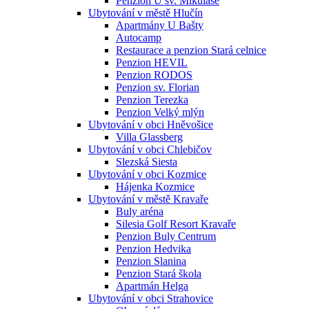
Penzion U sv. Mikuláše
Ubytování v městě Hlučín
Apartmány U Bašty
Autocamp
Restaurace a penzion Stará celnice
Penzion HEVIL
Penzion RODOS
Penzion sv. Florian
Penzion Terezka
Penzion Velký mlýn
Ubytování v obci Hněvošice
Villa Glassberg
Ubytování v obci Chlebičov
Slezská Siesta
Ubytování v obci Kozmice
Hájenka Kozmice
Ubytování v městě Kravaře
Buly aréna
Silesia Golf Resort Kravaře
Penzion Buly Centrum
Penzion Hedvika
Penzion Slanina
Penzion Stará škola
Apartmán Helga
Ubytování v obci Strahovice