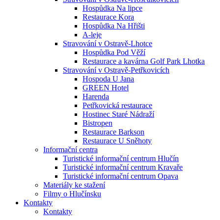
Hospůdka Na lipce
Restaurace Kora
Hospůdka Na Hřišti
A-leje
Stravování v Ostravě-Lhotce
Hospůdka Pod Věží
Restaurace a kavárna Golf Park Lhotka
Stravování v Ostravě-Petřkovicích
Hospoda U Jana
GREEN Hotel
Harenda
Petřkovická restaurace
Hostinec Staré Nádraží
Bistropen
Restaurace Barkson
Restaurace U Sněhoty
Informační centra
Turistické informační centrum Hlučín
Turistické informační centrum Kravaře
Turistické informační centrum Opava
Materiály ke stažení
Filmy o Hlučínsku
Kontakty
Kontakty