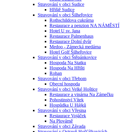
Stravování v obci Sudice
Hřiště Sudice
Stravování v obci Šilheřovice
Rothschildova cukrárna
Restaurace a penzion NA NÁMĚSTÍ
Hotel U sv. Jana
Restaurace Palmenhaus
Restaurace Dolní dvůr
Medoo - Zámecká medárna
Hotel Golf Šilheřovice
Stravování v obci Štěpánkovice
Hospoda Na Statku
Hospoda Na Hřišti
Rohan
Stravování v obci Třebom
Obecní hospoda
Stravování v obci Velké Hoštice
Restaurace a vinárna Na Zámečku
Pohostinství Vítek
Hospůdka U Hájků
Stravování v obci Vřesina
Restaurace Vojáček
Na Plovárně
Stravování v obci Závada
Stravování v Ostravě-Hošťálkovicích