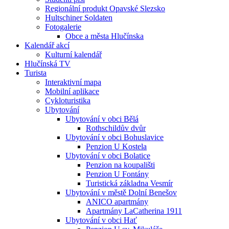
Regionální produkt Opavské Slezsko
Hultschiner Soldaten
Fotogalerie
Obce a města Hlučínska
Kalendář akcí
Kulturní kalendář
Hlučínská TV
Turista
Interaktivní mapa
Mobilní aplikace
Cykloturistika
Ubytování
Ubytování v obci Bělá
Rothschildův dvůr
Ubytování v obci Bohuslavice
Penzion U Kostela
Ubytování v obci Bolatice
Penzion na koupališti
Penzion U Fontány
Turistická základna Vesmír
Ubytování v městě Dolní Benešov
ANICO apartmány
Apartmány LaCatherina 1911
Ubytování v obci Hať