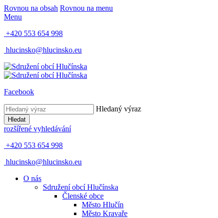
Rovnou na obsah
Rovnou na menu
Menu
+420 553 654 998
hlucinsko@hlucinsko.eu
Facebook
Hledaný výraz
Hledat
rozšířené vyhledávání
+420 553 654 998
hlucinsko@hlucinsko.eu
O nás
Sdružení obcí Hlučínska
Členské obce
Město Hlučín
Město Kravaře