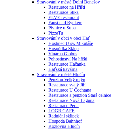
Stravování v městě Dolní Benešov
Restaurace na Hřišti
Restaurace Štika
ELVE restaurant
Faust nad Rynkem
Pivnice u Supa
PizzaTu
Stravování v obci v obci Hať
Hostinec U sv. Mikuláše
Hospůdka Sklep
Vinárna Globus
Pohostinství Na hřišti
Restaurace Hačanka
Haťská kavárna
Stravování v městě Hlučín
Penzion Velký mlýn
Restaurace svatý Jiří
Restaurace U Čochtana
Restaurace a penzion Stará celnice
Restaurace Nová Laguna
Restaurace Perla
LOGR CAFE
Radniční sklípek
Hospoda Bahnhof
Kozlovna Hlučín