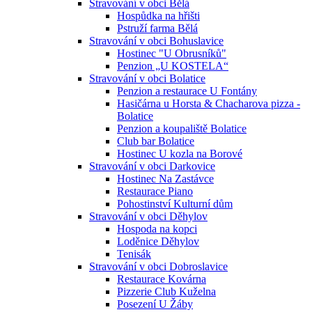
Stravování v obci Bělá
Hospůdka na hřišti
Pstruží farma Bělá
Stravování v obci Bohuslavice
Hostinec "U Obrusníků"
Penzion „U KOSTELA“
Stravování v obci Bolatice
Penzion a restaurace U Fontány
Hasičárna u Horsta & Chacharova pizza -
Bolatice
Penzion a koupaliště Bolatice
Club bar Bolatice
Hostinec U kozla na Borové
Stravování v obci Darkovice
Hostinec Na Zastávce
Restaurace Piano
Pohostinství Kulturní dům
Stravování v obci Děhylov
Hospoda na kopci
Loděnice Děhylov
Tenisák
Stravování v obci Dobroslavice
Restaurace Kovárna
Pizzerie Club Kuželna
Posezení U Žáby