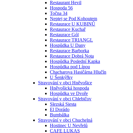
Restaurant Hevil
Hospoda 56
Točna 34
Neptej se Pod Kohoutem
Restaurace U KUBINŮ
Restaurace Kuchař
Restaurace Gól
Restaurace TRIANGL
Hospůdka U Dany
Restaurace Barborka
Restaurace Dobrá Nota
Hospůdka Poslední Kapka
Hospůdka pod Lípou
Chacharova Hasičárna Hlučín
U Šenkýřky
Stravování v obci Hněvošice
Hněvošická hospoda
Hospůdka ve Dvoře
Stravování v obci Chlebičov
Slezská Siesta
El Dorádo
Bumbálka
Stravování v obci Chuchelná
Hostinec U Nevřelů
CAFE LUKAS