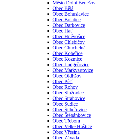
Město Dolní Benešov
Obec Bělá
Obec Bohuslavice
Obec Bolatice
Obec Darkovice
Obec Hať
Obec Hněvošice
Obec Chlebičov
Obec Chuchelná
Obec Kobeřice
Obec Kozmice
Obec Ludgeřovice
Obec Markvartovice
Obec Oldřišov
Obec Píšť
Obec Rohov
Obec Služovice
Obec Strahovice
Obec Sudice
Obec Šilheřovice
Obec Štěpánkovice
Obec Třebom
Obec Velké Hoštice
Obec Vřesina
Obec Závada