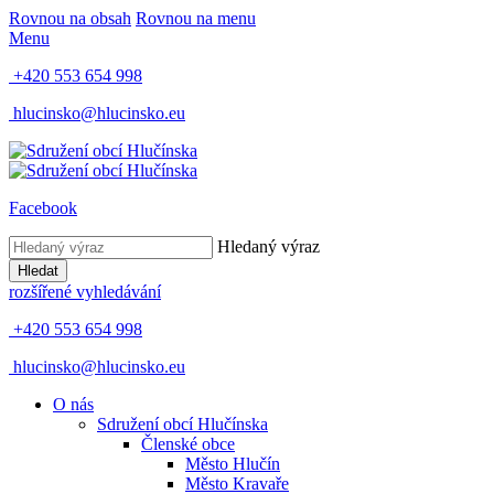
Rovnou na obsah
Rovnou na menu
Menu
+420 553 654 998
hlucinsko@hlucinsko.eu
Facebook
Hledaný výraz
Hledat
rozšířené vyhledávání
+420 553 654 998
hlucinsko@hlucinsko.eu
O nás
Sdružení obcí Hlučínska
Členské obce
Město Hlučín
Město Kravaře