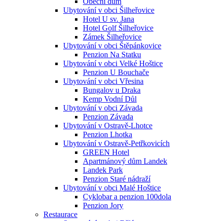
Obecní dům
Ubytování v obci Šilheřovice
Hotel U sv. Jana
Hotel Golf Šilheřovice
Zámek Šilheřovice
Ubytování v obci Štěpánkovice
Penzion Na Statku
Ubytování v obci Velké Hoštice
Penzion U Bouchače
Ubytování v obci Vřesina
Bungalov u Draka
Kemp Vodní Důl
Ubytování v obci Závada
Penzion Závada
Ubytování v Ostravě-Lhotce
Penzion Lhotka
Ubytování v Ostravě-Petřkovicích
GREEN Hotel
Apartmánový dům Landek
Landek Park
Penzion Staré nádraží
Ubytování v obci Malé Hoštice
Cyklobar a penzion 100dola
Penzion Jory
Restaurace