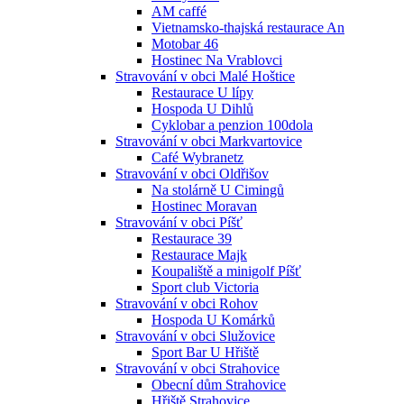
AM caffé
Vietnamsko-thajská restaurace An
Motobar 46
Hostinec Na Vrablovci
Stravování v obci Malé Hoštice
Restaurace U lípy
Hospoda U Dihlů
Cyklobar a penzion 100dola
Stravování v obci Markvartovice
Café Wybranetz
Stravování v obci Oldřišov
Na stolárně U Cimingů
Hostinec Moravan
Stravování v obci Píšť
Restaurace 39
Restaurace Majk
Koupaliště a minigolf Píšť
Sport club Victoria
Stravování v obci Rohov
Hospoda U Komárků
Stravování v obci Služovice
Sport Bar U Hřiště
Stravování v obci Strahovice
Obecní dům Strahovice
Hřiště Strahovice