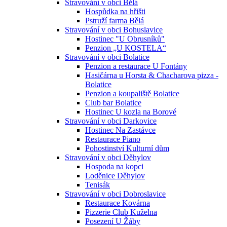
Stravování v obci Bělá
Hospůdka na hřišti
Pstruží farma Bělá
Stravování v obci Bohuslavice
Hostinec "U Obrusníků"
Penzion „U KOSTELA“
Stravování v obci Bolatice
Penzion a restaurace U Fontány
Hasičárna u Horsta & Chacharova pizza -
Bolatice
Penzion a koupaliště Bolatice
Club bar Bolatice
Hostinec U kozla na Borové
Stravování v obci Darkovice
Hostinec Na Zastávce
Restaurace Piano
Pohostinství Kulturní dům
Stravování v obci Děhylov
Hospoda na kopci
Loděnice Děhylov
Tenisák
Stravování v obci Dobroslavice
Restaurace Kovárna
Pizzerie Club Kuželna
Posezení U Žáby