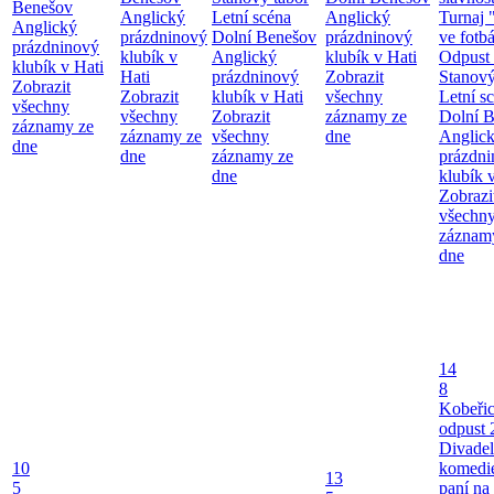
Benešov
Anglický
Letní scéna
Anglický
Turnaj 
Anglický
prázdninový
Dolní Benešov
prázdninový
ve fotb
prázdninový
klubík v
Anglický
klubík v Hati
Odpust 
klubík v Hati
Hati
prázdninový
Zobrazit
Stanový
Zobrazit
Zobrazit
klubík v Hati
všechny
Letní s
všechny
všechny
Zobrazit
záznamy ze
Dolní 
záznamy ze
záznamy ze
všechny
dne
Anglic
dne
dne
záznamy ze
prázdn
dne
klubík 
Zobrazi
všechn
záznam
dne
14
8
Kobeři
odpust 
Divadel
10
komedie
13
5
paní na