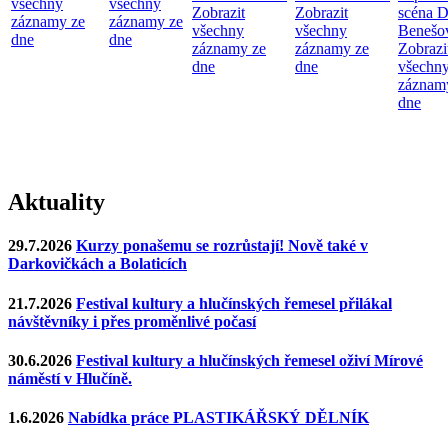
všechny
všechny
Zobrazit
Zobrazit
scéna D
záznamy ze
záznamy ze
všechny
všechny
Benešo
dne
dne
záznamy ze
záznamy ze
Zobrazi
dne
dne
všechn
záznam
dne
Aktuality
29.7.2026
Kurzy ponašemu se rozrůstají! Nově také v
Darkovičkách a Bolaticích
21.7.2026
Festival kultury a hlučínských řemesel přilákal
návštěvníky i přes proměnlivé počasí
30.6.2026
Festival kultury a hlučínských řemesel oživí Mírové
náměstí v Hlučíně.
1.6.2026
Nabídka práce PLASTIKÁŘSKÝ DĚLNÍK