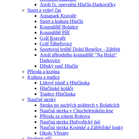
Areál čs. opevnění Hlučín-Darkovičky
Sport a volný čas
Aquapark Kravaře
Sport a kultura Hlučín
Koupaliště Bolatice
Koupaliště Píšť
Golf Kravaře
Golf Šilheřovice
Sportovní letiště Dolní Benešov - Zábřeh
Areál přírodního koupaliště "Na Hrázi"
Darkovice
Dětský ranč Hlučín
Příroda a krajina
Kultura a tradice
Lidové písně z Hlučínska
Hlučínské koláče
Tradice Hlučínska
Naučné stezky
Stezka po suchých poldrech v Bolaticích
Naučná stezka v Chuchelenském lese
Příroda za rohem Rohova
Naučná stezka Hněvošický háj
Naučná stezka Koutské a Zábřežské louky
Okolo Vřesiny
Studenti píší