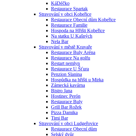
KáDéčko
Restaurace Spartak
Stravování v obci Kobeřice
Restaurace Obecní dům Kobeřice
Restaurace Familie
Hospoda na Hřišti Kobeřice
Na statku U Kašných
Nela Bar
Stravování v městě Kravaře
Restaurace Buly Aréna
Restaurace Na golfu
Restart nemlyn
Restaurace U Šťura
Penzion Slanina
Hospůdka na hřišti u Mirka
Zámecká kavárna
Bistro Jana
Hostinec Perón
Restaurace Buly
Grill Bar Rožek
Pizza Damika
Timi Bar
Stravování v obci Ludgeřovice
Restaurace Obecní dům
Selský dvůr