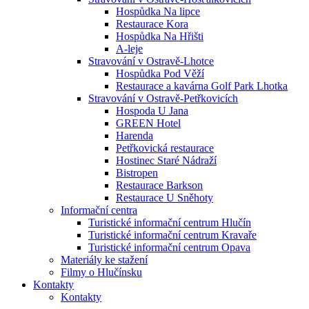
Hospůdka Na lipce
Restaurace Kora
Hospůdka Na Hřišti
A-leje
Stravování v Ostravě-Lhotce
Hospůdka Pod Věží
Restaurace a kavárna Golf Park Lhotka
Stravování v Ostravě-Petřkovicích
Hospoda U Jana
GREEN Hotel
Harenda
Petřkovická restaurace
Hostinec Staré Nádraží
Bistropen
Restaurace Barkson
Restaurace U Sněhoty
Informační centra
Turistické informační centrum Hlučín
Turistické informační centrum Kravaře
Turistické informační centrum Opava
Materiály ke stažení
Filmy o Hlučínsku
Kontakty
Kontakty