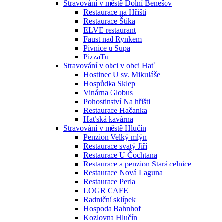
Stravování v městě Dolní Benešov
Restaurace na Hřišti
Restaurace Štika
ELVE restaurant
Faust nad Rynkem
Pivnice u Supa
PizzaTu
Stravování v obci v obci Hať
Hostinec U sv. Mikuláše
Hospůdka Sklep
Vinárna Globus
Pohostinství Na hřišti
Restaurace Hačanka
Haťská kavárna
Stravování v městě Hlučín
Penzion Velký mlýn
Restaurace svatý Jiří
Restaurace U Čochtana
Restaurace a penzion Stará celnice
Restaurace Nová Laguna
Restaurace Perla
LOGR CAFE
Radniční sklípek
Hospoda Bahnhof
Kozlovna Hlučín