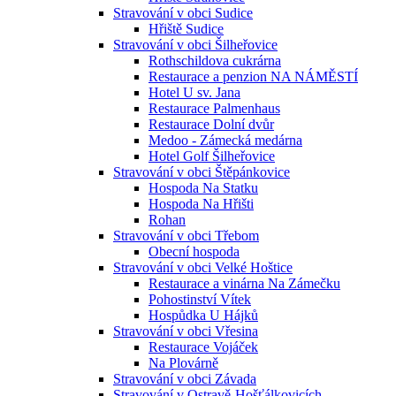
Stravování v obci Sudice
Hřiště Sudice
Stravování v obci Šilheřovice
Rothschildova cukrárna
Restaurace a penzion NA NÁMĚSTÍ
Hotel U sv. Jana
Restaurace Palmenhaus
Restaurace Dolní dvůr
Medoo - Zámecká medárna
Hotel Golf Šilheřovice
Stravování v obci Štěpánkovice
Hospoda Na Statku
Hospoda Na Hřišti
Rohan
Stravování v obci Třebom
Obecní hospoda
Stravování v obci Velké Hoštice
Restaurace a vinárna Na Zámečku
Pohostinství Vítek
Hospůdka U Hájků
Stravování v obci Vřesina
Restaurace Vojáček
Na Plovárně
Stravování v obci Závada
Stravování v Ostravě-Hošťálkovicích