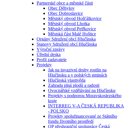
Partnerské obce a městské části
Obec Děhylov
Obec Dobroslavice
Městský obvod Hošťálkovice
Městský obvod Lhotka
Městský obvod Petřkovice
Městská část Malé Hoštice
Orgány Sdružení obcí Hlučínska
Stanovy Sdružení obcí Hlučínska
Výroční zprávy
Úřední deska
Profil zadavatele
Projekty
Jak na invazivní druhy rostlin na
Hlučínsku a v polských gminách
Hlučínská vlastivěda
Zahrada plná plodů a radosti
Ovocnářské vzdělávání na Hlučínsku
Projekty s podporou Moravskoslezského
kraje
INTERREG V-A ČESKÁ REPUBLIKA
- POLSKO
Projekty spolufinancované ze Státního
fondu životního prostředí
OP přeshraniční spolupráce Česká