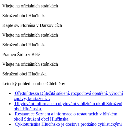
Vítejte na oficiálních stránkách
Sdružení obcí Hlučínska
Kaple sv. Floriána v Darkovicích
Vítejte na oficiálních stránkách
Sdružení obcí Hlučínska
Pramen Židlo v Bělé
Vítejte na oficiálních stránkách
Sdružení obcí Hlučínska
Letecký pohled na obec Chlebičov
Úřední deska
Důležitá sdělení, rozpočtová opatření, výroční
zprávy, ke stažení…
Ubytování
Informace o ubytování v blízkém okolí Sdružení
obcí Hlučínska.
Restaurace
Seznam a informace o restauracích v blízkém
okolí Sdružení obcí Hlučínska.
Cykloturistika
Hlučínsko je doslova protkáno cyklistickými