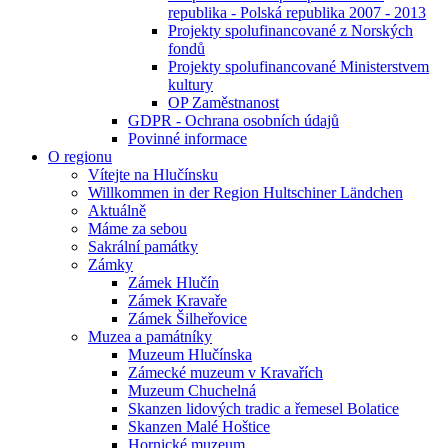
republika - Polská republika 2007 - 2013
Projekty spolufinancované z Norských
fondů
Projekty spolufinancované Ministerstvem
kultury
OP Zaměstnanost
GDPR - Ochrana osobních údajů
Povinné informace
O regionu
Vítejte na Hlučínsku
Willkommen in der Region Hultschiner Ländchen
Aktuálně
Máme za sebou
Sakrální památky
Zámky
Zámek Hlučín
Zámek Kravaře
Zámek Šilheřovice
Muzea a památníky
Muzeum Hlučínska
Zámecké muzeum v Kravařích
Muzeum Chuchelná
Skanzen lidových tradic a řemesel Bolatice
Skanzen Malé Hoštice
Hornické muzeum