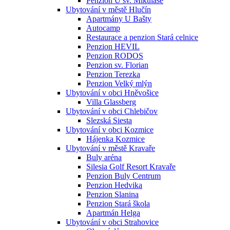
Penzion U sv. Mikuláše
Ubytování v městě Hlučín
Apartmány U Bašty
Autocamp
Restaurace a penzion Stará celnice
Penzion HEVIL
Penzion RODOS
Penzion sv. Florian
Penzion Terezka
Penzion Velký mlýn
Ubytování v obci Hněvošice
Villa Glassberg
Ubytování v obci Chlebičov
Slezská Siesta
Ubytování v obci Kozmice
Hájenka Kozmice
Ubytování v městě Kravaře
Buly aréna
Silesia Golf Resort Kravaře
Penzion Buly Centrum
Penzion Hedvika
Penzion Slanina
Penzion Stará škola
Apartmán Helga
Ubytování v obci Strahovice