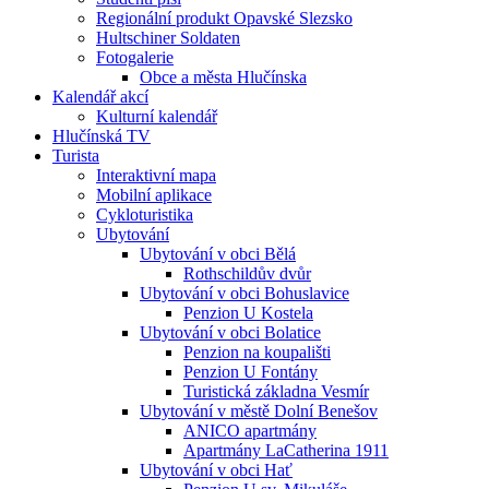
Regionální produkt Opavské Slezsko
Hultschiner Soldaten
Fotogalerie
Obce a města Hlučínska
Kalendář akcí
Kulturní kalendář
Hlučínská TV
Turista
Interaktivní mapa
Mobilní aplikace
Cykloturistika
Ubytování
Ubytování v obci Bělá
Rothschildův dvůr
Ubytování v obci Bohuslavice
Penzion U Kostela
Ubytování v obci Bolatice
Penzion na koupališti
Penzion U Fontány
Turistická základna Vesmír
Ubytování v městě Dolní Benešov
ANICO apartmány
Apartmány LaCatherina 1911
Ubytování v obci Hať