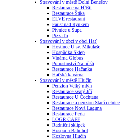
Stravování v městě Dolní Benešov
Restaurace na Hřišti
Restaurace Štika
ELVE restaurant
Faust nad Rynkem
Pivnice u Supa
PizzaTu
Stravování v obci v obci Hať
Hostinec U sv. Mikuláše
Hospůdka Sklep
Vinárna Globus
Pohostinství Na hřišti
Restaurace Hačanka
Haťská kavárna
Stravování v městě Hlučín
Penzion Velký mlýn
Restaurace svatý Jiří
Restaurace U Čochtana
Restaurace a penzion Stará celnice
Restaurace Nová Laguna
Restaurace Perla
LOGR CAFE
Radniční sklípek
Hospoda Bahnhof
Kozlovna Hlučín