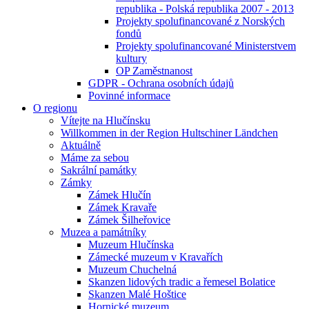
republika - Polská republika 2007 - 2013
Projekty spolufinancované z Norských
fondů
Projekty spolufinancované Ministerstvem
kultury
OP Zaměstnanost
GDPR - Ochrana osobních údajů
Povinné informace
O regionu
Vítejte na Hlučínsku
Willkommen in der Region Hultschiner Ländchen
Aktuálně
Máme za sebou
Sakrální památky
Zámky
Zámek Hlučín
Zámek Kravaře
Zámek Šilheřovice
Muzea a památníky
Muzeum Hlučínska
Zámecké muzeum v Kravařích
Muzeum Chuchelná
Skanzen lidových tradic a řemesel Bolatice
Skanzen Malé Hoštice
Hornické muzeum