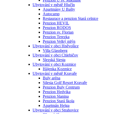
Penzion U sv. Mikuláše
Ubytování v městě Hlučín
Apartmány U Bašty
Autocamp
Restaurace a penzion Stará celnice
Penzion HEVIL
Penzion RODOS
Penzion sv. Florian
Penzion Terezka
Penzion Velký mlýn
Ubytování v obci Hněvošice
Villa Glassberg
Ubytování v obci Chlebičov
Slezská Siesta
Ubytování v obci Kozmice
Hájenka Kozmice
Ubytování v městě Kravaře
Buly aréna
Silesia Golf Resort Kravaře
Penzion Buly Centrum
Penzion Hedvika
Penzion Slanina
Penzion Stará škola
Apartmán Helga
Ubytování v obci Strahovice