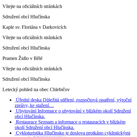
Vítejte na oficiálních stránkách
Sdružení obcí Hlučínska
Kaple sv. Floriána v Darkovicích
Vítejte na oficiálních stránkách
Sdružení obcí Hlučínska
Pramen Židlo v Bělé
Vítejte na oficiálních stránkách
Sdružení obcí Hlučínska
Letecký pohled na obec Chlebičov
Úřední deska
Důležitá sdělení, rozpočtová opatření, výroční
zprávy, ke stažení…
Ubytování
Informace o ubytování v blízkém okolí Sdružení
obcí Hlučínska.
Restaurace
Seznam a informace o restauracích v blízkém
okolí Sdružení obcí Hlučínska.
Cykloturistika
Hlučínsko je doslova protkáno cyklistickými