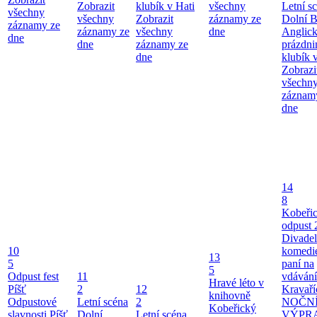
Zobrazit
klubík v Hati
všechny
Letní s
všechny
všechny
Zobrazit
záznamy ze
Dolní 
záznamy ze
záznamy ze
všechny
dne
Anglic
dne
dne
záznamy ze
prázdn
dne
klubík 
Zobrazi
všechn
záznam
dne
14
8
Kobeři
odpust 
Divadel
10
komedie
13
5
paní na
5
Odpust fest
11
vdávání
Hravé léto v
Píšť
2
12
Kravaří
knihovně
Odpustové
Letní scéna
2
NOČN
Kobeřický
slavnosti Píšť
Dolní
Letní scéna
VÝPR