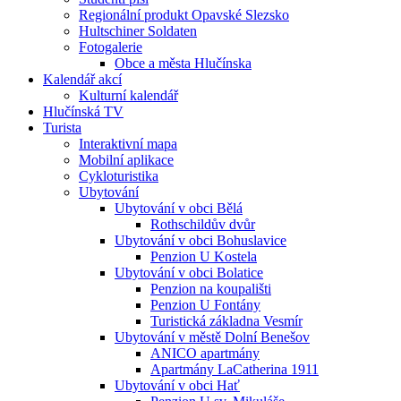
Regionální produkt Opavské Slezsko
Hultschiner Soldaten
Fotogalerie
Obce a města Hlučínska
Kalendář akcí
Kulturní kalendář
Hlučínská TV
Turista
Interaktivní mapa
Mobilní aplikace
Cykloturistika
Ubytování
Ubytování v obci Bělá
Rothschildův dvůr
Ubytování v obci Bohuslavice
Penzion U Kostela
Ubytování v obci Bolatice
Penzion na koupališti
Penzion U Fontány
Turistická základna Vesmír
Ubytování v městě Dolní Benešov
ANICO apartmány
Apartmány LaCatherina 1911
Ubytování v obci Hať