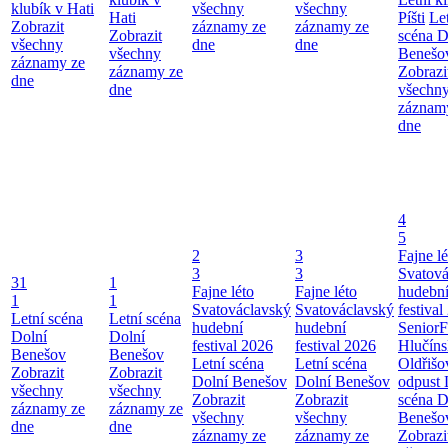
klubík v Hati
všechny
všechny
Hati
Píšti
Le
Zobrazit
záznamy ze
záznamy ze
Zobrazit
scéna D
všechny
dne
dne
všechny
Benešo
záznamy ze
záznamy ze
Zobrazi
dne
dne
všechn
záznam
dne
4
5
2
3
Fajne lé
3
3
Svatová
31
1
Fajne léto
Fajne léto
hudebn
1
1
Svatováclavský
Svatováclavský
festival
Letní scéna
Letní scéna
hudební
hudební
SeniorF
Dolní
Dolní
festival 2026
festival 2026
Hlučín
Benešov
Benešov
Letní scéna
Letní scéna
Oldřišo
Zobrazit
Zobrazit
Dolní Benešov
Dolní Benešov
odpust
všechny
všechny
Zobrazit
Zobrazit
scéna D
záznamy ze
záznamy ze
všechny
všechny
Benešo
dne
dne
záznamy ze
záznamy ze
Zobrazi