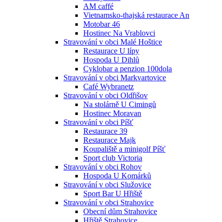
AM caffé
Vietnamsko-thajská restaurace An
Motobar 46
Hostinec Na Vrablovci
Stravování v obci Malé Hoštice
Restaurace U lípy
Hospoda U Dihlů
Cyklobar a penzion 100dola
Stravování v obci Markvartovice
Café Wybranetz
Stravování v obci Oldřišov
Na stolárně U Cimingů
Hostinec Moravan
Stravování v obci Píšť
Restaurace 39
Restaurace Majk
Koupaliště a minigolf Píšť
Sport club Victoria
Stravování v obci Rohov
Hospoda U Komárků
Stravování v obci Služovice
Sport Bar U Hřiště
Stravování v obci Strahovice
Obecní dům Strahovice
Hřiště Strahovice