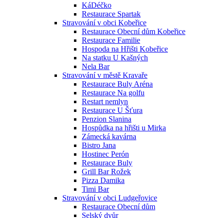
KáDéčko
Restaurace Spartak
Stravování v obci Kobeřice
Restaurace Obecní dům Kobeřice
Restaurace Familie
Hospoda na Hřišti Kobeřice
Na statku U Kašných
Nela Bar
Stravování v městě Kravaře
Restaurace Buly Aréna
Restaurace Na golfu
Restart nemlyn
Restaurace U Šťura
Penzion Slanina
Hospůdka na hřišti u Mirka
Zámecká kavárna
Bistro Jana
Hostinec Perón
Restaurace Buly
Grill Bar Rožek
Pizza Damika
Timi Bar
Stravování v obci Ludgeřovice
Restaurace Obecní dům
Selský dvůr