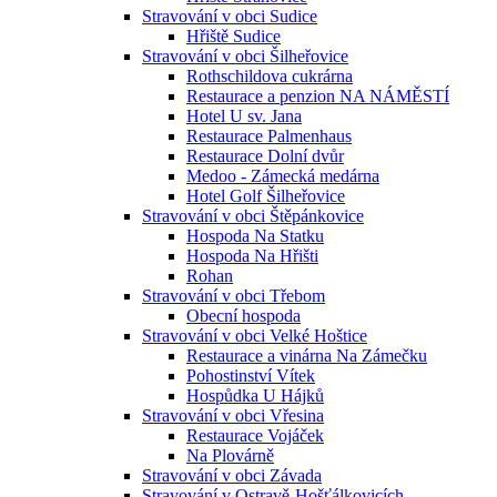
Stravování v obci Sudice
Hřiště Sudice
Stravování v obci Šilheřovice
Rothschildova cukrárna
Restaurace a penzion NA NÁMĚSTÍ
Hotel U sv. Jana
Restaurace Palmenhaus
Restaurace Dolní dvůr
Medoo - Zámecká medárna
Hotel Golf Šilheřovice
Stravování v obci Štěpánkovice
Hospoda Na Statku
Hospoda Na Hřišti
Rohan
Stravování v obci Třebom
Obecní hospoda
Stravování v obci Velké Hoštice
Restaurace a vinárna Na Zámečku
Pohostinství Vítek
Hospůdka U Hájků
Stravování v obci Vřesina
Restaurace Vojáček
Na Plovárně
Stravování v obci Závada
Stravování v Ostravě-Hošťálkovicích