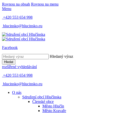
Rovnou na obsah
Rovnou na menu
Menu
+420 553 654 998
hlucinsko@hlucinsko.eu
Facebook
Hledaný výraz
Hledat
rozšířené vyhledávání
+420 553 654 998
hlucinsko@hlucinsko.eu
O nás
Sdružení obcí Hlučínska
Členské obce
Město Hlučín
Město Kravaře