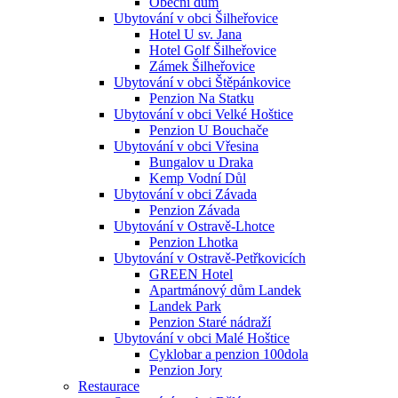
Obecní dům
Ubytování v obci Šilheřovice
Hotel U sv. Jana
Hotel Golf Šilheřovice
Zámek Šilheřovice
Ubytování v obci Štěpánkovice
Penzion Na Statku
Ubytování v obci Velké Hoštice
Penzion U Bouchače
Ubytování v obci Vřesina
Bungalov u Draka
Kemp Vodní Důl
Ubytování v obci Závada
Penzion Závada
Ubytování v Ostravě-Lhotce
Penzion Lhotka
Ubytování v Ostravě-Petřkovicích
GREEN Hotel
Apartmánový dům Landek
Landek Park
Penzion Staré nádraží
Ubytování v obci Malé Hoštice
Cyklobar a penzion 100dola
Penzion Jory
Restaurace