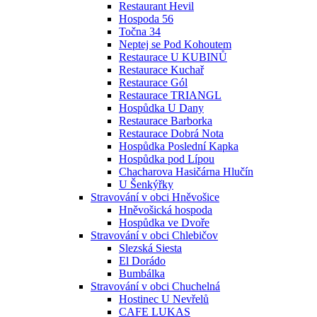
Restaurant Hevil
Hospoda 56
Točna 34
Neptej se Pod Kohoutem
Restaurace U KUBINŮ
Restaurace Kuchař
Restaurace Gól
Restaurace TRIANGL
Hospůdka U Dany
Restaurace Barborka
Restaurace Dobrá Nota
Hospůdka Poslední Kapka
Hospůdka pod Lípou
Chacharova Hasičárna Hlučín
U Šenkýřky
Stravování v obci Hněvošice
Hněvošická hospoda
Hospůdka ve Dvoře
Stravování v obci Chlebičov
Slezská Siesta
El Dorádo
Bumbálka
Stravování v obci Chuchelná
Hostinec U Nevřelů
CAFE LUKAS