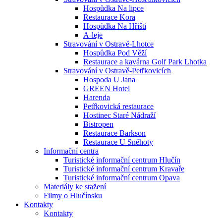
Hospůdka Na lipce
Restaurace Kora
Hospůdka Na Hřišti
A-leje
Stravování v Ostravě-Lhotce
Hospůdka Pod Věží
Restaurace a kavárna Golf Park Lhotka
Stravování v Ostravě-Petřkovicích
Hospoda U Jana
GREEN Hotel
Harenda
Petřkovická restaurace
Hostinec Staré Nádraží
Bistropen
Restaurace Barkson
Restaurace U Sněhoty
Informační centra
Turistické informační centrum Hlučín
Turistické informační centrum Kravaře
Turistické informační centrum Opava
Materiály ke stažení
Filmy o Hlučínsku
Kontakty
Kontakty