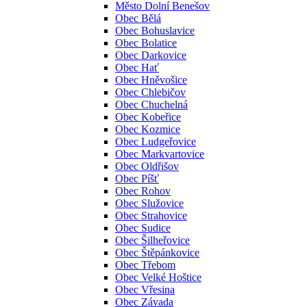
Město Dolní Benešov
Obec Bělá
Obec Bohuslavice
Obec Bolatice
Obec Darkovice
Obec Hať
Obec Hněvošice
Obec Chlebičov
Obec Chuchelná
Obec Kobeřice
Obec Kozmice
Obec Ludgeřovice
Obec Markvartovice
Obec Oldřišov
Obec Píšť
Obec Rohov
Obec Služovice
Obec Strahovice
Obec Sudice
Obec Šilheřovice
Obec Štěpánkovice
Obec Třebom
Obec Velké Hoštice
Obec Vřesina
Obec Závada