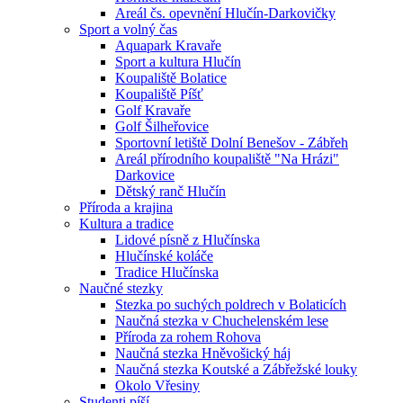
Areál čs. opevnění Hlučín-Darkovičky
Sport a volný čas
Aquapark Kravaře
Sport a kultura Hlučín
Koupaliště Bolatice
Koupaliště Píšť
Golf Kravaře
Golf Šilheřovice
Sportovní letiště Dolní Benešov - Zábřeh
Areál přírodního koupaliště "Na Hrázi"
Darkovice
Dětský ranč Hlučín
Příroda a krajina
Kultura a tradice
Lidové písně z Hlučínska
Hlučínské koláče
Tradice Hlučínska
Naučné stezky
Stezka po suchých poldrech v Bolaticích
Naučná stezka v Chuchelenském lese
Příroda za rohem Rohova
Naučná stezka Hněvošický háj
Naučná stezka Koutské a Zábřežské louky
Okolo Vřesiny
Studenti píší