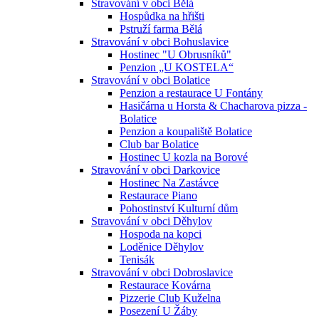
Stravování v obci Bělá
Hospůdka na hřišti
Pstruží farma Bělá
Stravování v obci Bohuslavice
Hostinec "U Obrusníků"
Penzion „U KOSTELA“
Stravování v obci Bolatice
Penzion a restaurace U Fontány
Hasičárna u Horsta & Chacharova pizza -
Bolatice
Penzion a koupaliště Bolatice
Club bar Bolatice
Hostinec U kozla na Borové
Stravování v obci Darkovice
Hostinec Na Zastávce
Restaurace Piano
Pohostinství Kulturní dům
Stravování v obci Děhylov
Hospoda na kopci
Loděnice Děhylov
Tenisák
Stravování v obci Dobroslavice
Restaurace Kovárna
Pizzerie Club Kuželna
Posezení U Žáby