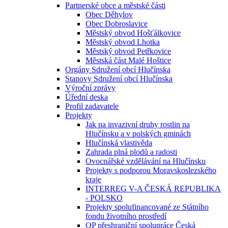
Partnerské obce a městské části
Obec Děhylov
Obec Dobroslavice
Městský obvod Hošťálkovice
Městský obvod Lhotka
Městský obvod Petřkovice
Městská část Malé Hoštice
Orgány Sdružení obcí Hlučínska
Stanovy Sdružení obcí Hlučínska
Výroční zprávy
Úřední deska
Profil zadavatele
Projekty
Jak na invazivní druhy rostlin na
Hlučínsku a v polských gminách
Hlučínská vlastivěda
Zahrada plná plodů a radosti
Ovocnářské vzdělávání na Hlučínsku
Projekty s podporou Moravskoslezského
kraje
INTERREG V-A ČESKÁ REPUBLIKA
- POLSKO
Projekty spolufinancované ze Státního
fondu životního prostředí
OP přeshraniční spolupráce Česká