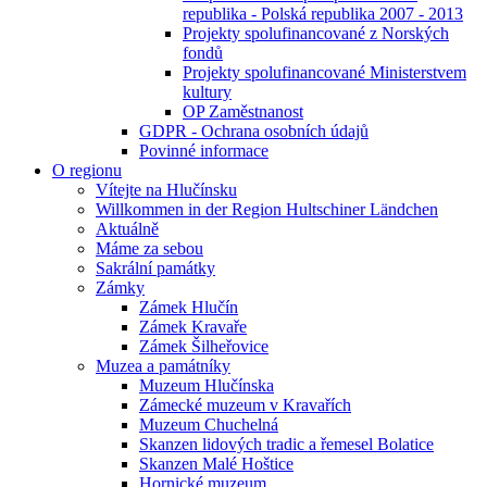
republika - Polská republika 2007 - 2013
Projekty spolufinancované z Norských
fondů
Projekty spolufinancované Ministerstvem
kultury
OP Zaměstnanost
GDPR - Ochrana osobních údajů
Povinné informace
O regionu
Vítejte na Hlučínsku
Willkommen in der Region Hultschiner Ländchen
Aktuálně
Máme za sebou
Sakrální památky
Zámky
Zámek Hlučín
Zámek Kravaře
Zámek Šilheřovice
Muzea a památníky
Muzeum Hlučínska
Zámecké muzeum v Kravařích
Muzeum Chuchelná
Skanzen lidových tradic a řemesel Bolatice
Skanzen Malé Hoštice
Hornické muzeum