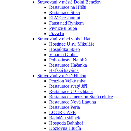
Stravování v městě Dolní Benešov
Restaurace na Hřišti
Restaurace Štika
ELVE restaurant
Faust nad Rynkem
Pivnice u Supa
PizzaTu
Stravování v obci v obci Hať
Hostinec U sv. Mikuláše
Hospůdka Sklep
Vinárna Globus
Pohostinství Na hřišti
Restaurace Hačanka
Haťská kavárna
Stravování v městě Hlučín
Penzion Velký mlýn
Restaurace svatý Jiří
Restaurace U Čochtana
Restaurace a penzion Stará celnice
Restaurace Nová Laguna
Restaurace Perla
LOGR CAFE
Radniční sklípek
Hospoda Bahnhof
Kozlovna Hlučín