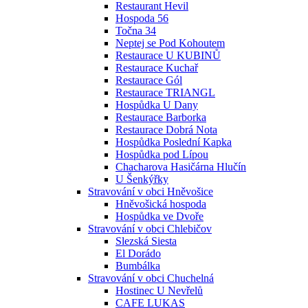
Restaurant Hevil
Hospoda 56
Točna 34
Neptej se Pod Kohoutem
Restaurace U KUBINŮ
Restaurace Kuchař
Restaurace Gól
Restaurace TRIANGL
Hospůdka U Dany
Restaurace Barborka
Restaurace Dobrá Nota
Hospůdka Poslední Kapka
Hospůdka pod Lípou
Chacharova Hasičárna Hlučín
U Šenkýřky
Stravování v obci Hněvošice
Hněvošická hospoda
Hospůdka ve Dvoře
Stravování v obci Chlebičov
Slezská Siesta
El Dorádo
Bumbálka
Stravování v obci Chuchelná
Hostinec U Nevřelů
CAFE LUKAS