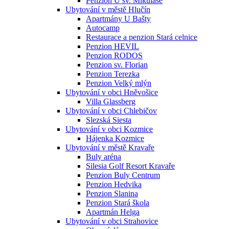
Penzion U sv. Mikuláše
Ubytování v městě Hlučín
Apartmány U Bašty
Autocamp
Restaurace a penzion Stará celnice
Penzion HEVIL
Penzion RODOS
Penzion sv. Florian
Penzion Terezka
Penzion Velký mlýn
Ubytování v obci Hněvošice
Villa Glassberg
Ubytování v obci Chlebičov
Slezská Siesta
Ubytování v obci Kozmice
Hájenka Kozmice
Ubytování v městě Kravaře
Buly aréna
Silesia Golf Resort Kravaře
Penzion Buly Centrum
Penzion Hedvika
Penzion Slanina
Penzion Stará škola
Apartmán Helga
Ubytování v obci Strahovice