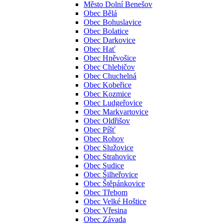
Město Dolní Benešov
Obec Bělá
Obec Bohuslavice
Obec Bolatice
Obec Darkovice
Obec Hať
Obec Hněvošice
Obec Chlebičov
Obec Chuchelná
Obec Kobeřice
Obec Kozmice
Obec Ludgeřovice
Obec Markvartovice
Obec Oldřišov
Obec Píšť
Obec Rohov
Obec Služovice
Obec Strahovice
Obec Sudice
Obec Šilheřovice
Obec Štěpánkovice
Obec Třebom
Obec Velké Hoštice
Obec Vřesina
Obec Závada