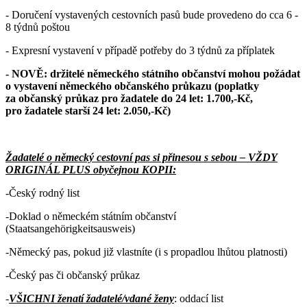
- Doručení vystavených cestovních pasů bude provedeno do cca 6 -
8 týdnů poštou
- Expresní vystavení v případě potřeby do 3 týdnů za příplatek
- NOVĚ: držitelé německého státního občanství mohou požádat
o vystavení německého občanského průkazu (poplatky
za občanský průkaz pro žadatele do 24 let: 1.700,-Kč,
pro žadatele starší 24 let: 2.050,-Kč)
Žadatelé o německý cestovní pas si přinesou s sebou – VŽDY
ORIGINÁL PLUS obyčejnou KOPII:
-Český rodný list
-Doklad o německém státním občanství
(Staatsangehörigkeitsausweis)
-Německý pas, pokud již vlastníte (i s propadlou lhůtou platnosti)
-Český pas či občanský průkaz
-
VŠICHNI ženatí žadatelé/vdané ženy
: oddací list