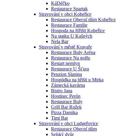
KáDéčko
Restaurace Spartak
Stravování v obci Kobeřice
Restaurace Obecní dům Kobeřice
Restaurace Familie
Hospoda na Hřišti Kobeřice
Na statku U Kašných
Nela Bar
Stravování v městě Kravaře
Restaurace Buly Aréna
Restaurace Na golfu
Restart nemlyn
Restaurace U Šťura
Penzion Slanina
Hospůdka na hřišti u Mirka
Zámecká kavárna
Bistro Jana
Hostinec Perón
Restaurace Buly
Grill Bar Rožek
Pizza Damika
Timi Bar
Stravování v obci Ludgeřovice
Restaurace Obecní dům
Selský dvůr