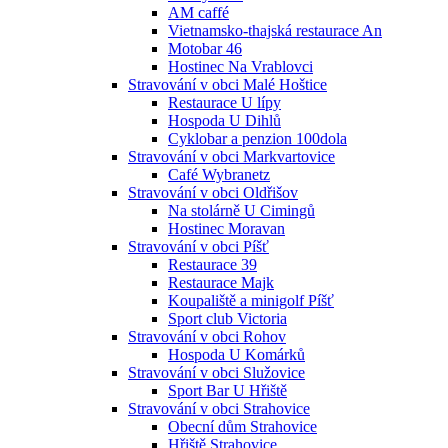
AM caffé
Vietnamsko-thajská restaurace An
Motobar 46
Hostinec Na Vrablovci
Stravování v obci Malé Hoštice
Restaurace U lípy
Hospoda U Dihlů
Cyklobar a penzion 100dola
Stravování v obci Markvartovice
Café Wybranetz
Stravování v obci Oldřišov
Na stolárně U Cimingů
Hostinec Moravan
Stravování v obci Píšť
Restaurace 39
Restaurace Majk
Koupaliště a minigolf Píšť
Sport club Victoria
Stravování v obci Rohov
Hospoda U Komárků
Stravování v obci Služovice
Sport Bar U Hřiště
Stravování v obci Strahovice
Obecní dům Strahovice
Hřiště Strahovice