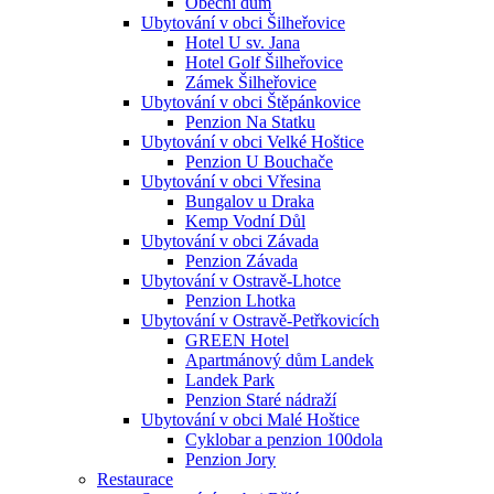
Obecní dům
Ubytování v obci Šilheřovice
Hotel U sv. Jana
Hotel Golf Šilheřovice
Zámek Šilheřovice
Ubytování v obci Štěpánkovice
Penzion Na Statku
Ubytování v obci Velké Hoštice
Penzion U Bouchače
Ubytování v obci Vřesina
Bungalov u Draka
Kemp Vodní Důl
Ubytování v obci Závada
Penzion Závada
Ubytování v Ostravě-Lhotce
Penzion Lhotka
Ubytování v Ostravě-Petřkovicích
GREEN Hotel
Apartmánový dům Landek
Landek Park
Penzion Staré nádraží
Ubytování v obci Malé Hoštice
Cyklobar a penzion 100dola
Penzion Jory
Restaurace