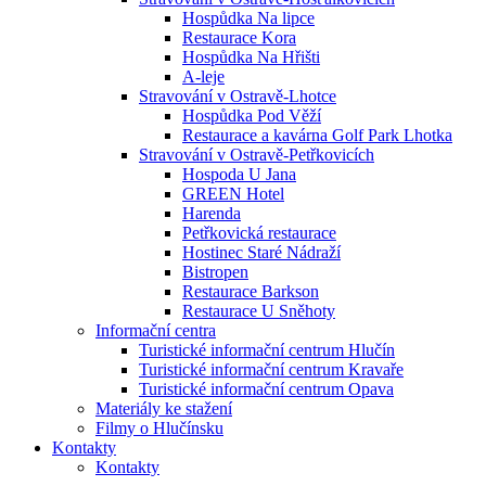
Hospůdka Na lipce
Restaurace Kora
Hospůdka Na Hřišti
A-leje
Stravování v Ostravě-Lhotce
Hospůdka Pod Věží
Restaurace a kavárna Golf Park Lhotka
Stravování v Ostravě-Petřkovicích
Hospoda U Jana
GREEN Hotel
Harenda
Petřkovická restaurace
Hostinec Staré Nádraží
Bistropen
Restaurace Barkson
Restaurace U Sněhoty
Informační centra
Turistické informační centrum Hlučín
Turistické informační centrum Kravaře
Turistické informační centrum Opava
Materiály ke stažení
Filmy o Hlučínsku
Kontakty
Kontakty