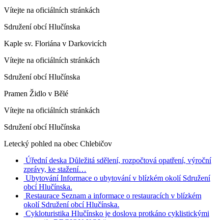
Vítejte na oficiálních stránkách
Sdružení obcí Hlučínska
Kaple sv. Floriána v Darkovicích
Vítejte na oficiálních stránkách
Sdružení obcí Hlučínska
Pramen Židlo v Bělé
Vítejte na oficiálních stránkách
Sdružení obcí Hlučínska
Letecký pohled na obec Chlebičov
Úřední deska
Důležitá sdělení, rozpočtová opatření, výroční
zprávy, ke stažení…
Ubytování
Informace o ubytování v blízkém okolí Sdružení
obcí Hlučínska.
Restaurace
Seznam a informace o restauracích v blízkém
okolí Sdružení obcí Hlučínska.
Cykloturistika
Hlučínsko je doslova protkáno cyklistickými