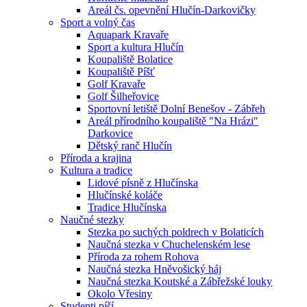
Areál čs. opevnění Hlučín-Darkovičky
Sport a volný čas
Aquapark Kravaře
Sport a kultura Hlučín
Koupaliště Bolatice
Koupaliště Píšť
Golf Kravaře
Golf Šilheřovice
Sportovní letiště Dolní Benešov - Zábřeh
Areál přírodního koupaliště "Na Hrázi"
Darkovice
Dětský ranč Hlučín
Příroda a krajina
Kultura a tradice
Lidové písně z Hlučínska
Hlučínské koláče
Tradice Hlučínska
Naučné stezky
Stezka po suchých poldrech v Bolaticích
Naučná stezka v Chuchelenském lese
Příroda za rohem Rohova
Naučná stezka Hněvošický háj
Naučná stezka Koutské a Zábřežské louky
Okolo Vřesiny
Studenti píší