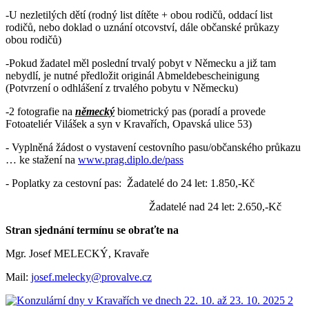
-U nezletilých dětí (rodný list dítěte + obou rodičů, oddací list
rodičů, nebo doklad o uznání otcovství, dále občanské průkazy
obou rodičů)
-Pokud žadatel měl poslední trvalý pobyt v Německu a již tam
nebydlí, je nutné předložit originál Abmeldebescheinigung
(Potvrzení o odhlášení z trvalého pobytu v Německu)
-2 fotografie na
německý
biometrický pas (poradí a provede
Fotoateliér Vilášek a syn v Kravařích, Opavská ulice 53)
- Vyplněná žádost o vystavení cestovního pasu/občanského průkazu
… ke stažení na
www.prag.diplo.de/pass
- Poplatky za cestovní pas: Žadatelé do 24 let: 1.850,-Kč
Žadatelé nad 24 let: 2.650,-Kč
Stran sjednání termínu se obraťte na
Mgr. Josef MELECKÝ, Kravaře
Mail:
josef.melecky@provalve.cz