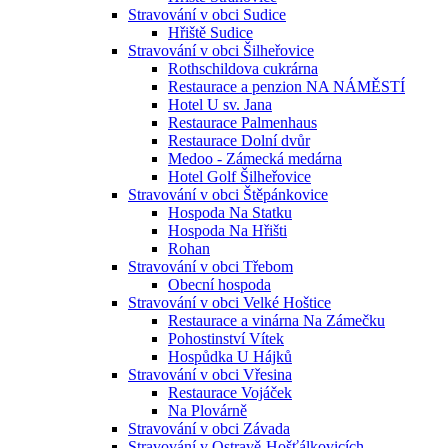
Stravování v obci Sudice
Hřiště Sudice
Stravování v obci Šilheřovice
Rothschildova cukrárna
Restaurace a penzion NA NÁMĚSTÍ
Hotel U sv. Jana
Restaurace Palmenhaus
Restaurace Dolní dvůr
Medoo - Zámecká medárna
Hotel Golf Šilheřovice
Stravování v obci Štěpánkovice
Hospoda Na Statku
Hospoda Na Hřišti
Rohan
Stravování v obci Třebom
Obecní hospoda
Stravování v obci Velké Hoštice
Restaurace a vinárna Na Zámečku
Pohostinství Vítek
Hospůdka U Hájků
Stravování v obci Vřesina
Restaurace Vojáček
Na Plovárně
Stravování v obci Závada
Stravování v Ostravě-Hošťálkovicích