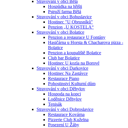
Stravování v obci Bělá
Hospůdka na hřišti
Pstruží farma Bělá
Stravování v obci Bohuslavice
Hostinec "U Obrusníků"
Penzion „U KOSTELA“
Stravování v obci Bolatice
Penzion a restaurace U Fontány
Hasičárna u Horsta & Chacharova pizza -
Bolatice
Penzion a koupaliště Bolatice
Club bar Bolatice
Hostinec U kozla na Borové
Stravování v obci Darkovice
Hostinec Na Zastávce
Restaurace Piano
Pohostinství Kulturní dům
Stravování v obci Děhylov
Hospoda na kopci
Loděnice Děhylov
Tenisák
Stravování v obci Dobroslavice
Restaurace Kovárna
Pizzerie Club Kuželna
Posezení U Žáby