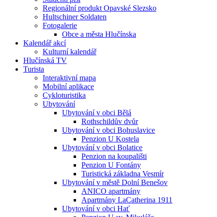
Regionální produkt Opavské Slezsko
Hultschiner Soldaten
Fotogalerie
Obce a města Hlučínska
Kalendář akcí
Kulturní kalendář
Hlučínská TV
Turista
Interaktivní mapa
Mobilní aplikace
Cykloturistika
Ubytování
Ubytování v obci Bělá
Rothschildův dvůr
Ubytování v obci Bohuslavice
Penzion U Kostela
Ubytování v obci Bolatice
Penzion na koupališti
Penzion U Fontány
Turistická základna Vesmír
Ubytování v městě Dolní Benešov
ANICO apartmány
Apartmány LaCatherina 1911
Ubytování v obci Hať