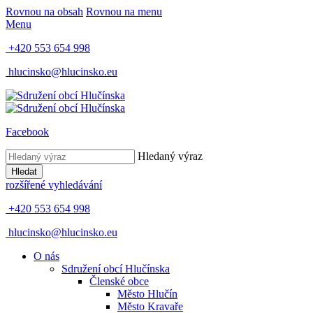
Rovnou na obsah
Rovnou na menu
Menu
+420 553 654 998
hlucinsko@hlucinsko.eu
Facebook
Hledaný výraz
Hledat
rozšířené vyhledávání
+420 553 654 998
hlucinsko@hlucinsko.eu
O nás
Sdružení obcí Hlučínska
Členské obce
Město Hlučín
Město Kravaře