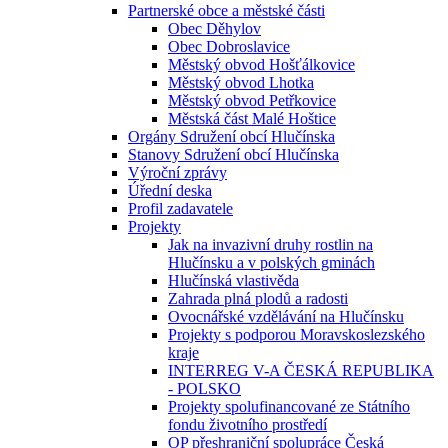
Partnerské obce a městské části
Obec Děhylov
Obec Dobroslavice
Městský obvod Hošťálkovice
Městský obvod Lhotka
Městský obvod Petřkovice
Městská část Malé Hoštice
Orgány Sdružení obcí Hlučínska
Stanovy Sdružení obcí Hlučínska
Výroční zprávy
Úřední deska
Profil zadavatele
Projekty
Jak na invazivní druhy rostlin na
Hlučínsku a v polských gminách
Hlučínská vlastivěda
Zahrada plná plodů a radosti
Ovocnářské vzdělávání na Hlučínsku
Projekty s podporou Moravskoslezského
kraje
INTERREG V-A ČESKÁ REPUBLIKA
- POLSKO
Projekty spolufinancované ze Státního
fondu životního prostředí
OP přeshraniční spolupráce Česká