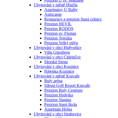
Penzion U sv. Mikuláše
Ubytování v městě Hlučín
Apartmány U Bašty
Autocamp
Restaurace a penzion Stará celnice
Penzion HEVIL
Penzion RODOS
Penzion sv. Florian
Penzion Terezka
Penzion Velký mlýn
Ubytování v obci Hněvošice
Villa Glassberg
Ubytování v obci Chlebičov
Slezská Siesta
Ubytování v obci Kozmice
Hájenka Kozmice
Ubytování v městě Kravaře
Buly aréna
Silesia Golf Resort Kravaře
Penzion Buly Centrum
Penzion Hedvika
Penzion Slanina
Penzion Stará škola
Apartmán Helga
Ubytování v obci Strahovice