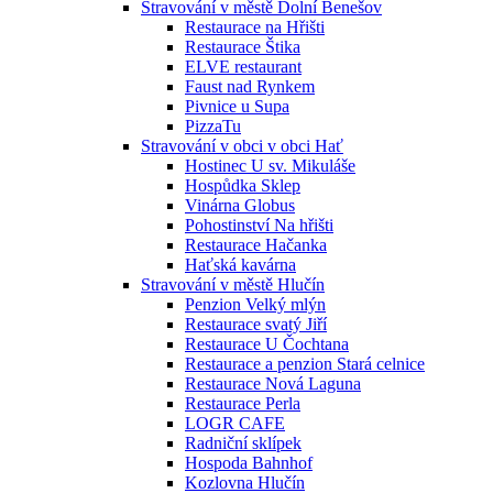
Stravování v městě Dolní Benešov
Restaurace na Hřišti
Restaurace Štika
ELVE restaurant
Faust nad Rynkem
Pivnice u Supa
PizzaTu
Stravování v obci v obci Hať
Hostinec U sv. Mikuláše
Hospůdka Sklep
Vinárna Globus
Pohostinství Na hřišti
Restaurace Hačanka
Haťská kavárna
Stravování v městě Hlučín
Penzion Velký mlýn
Restaurace svatý Jiří
Restaurace U Čochtana
Restaurace a penzion Stará celnice
Restaurace Nová Laguna
Restaurace Perla
LOGR CAFE
Radniční sklípek
Hospoda Bahnhof
Kozlovna Hlučín