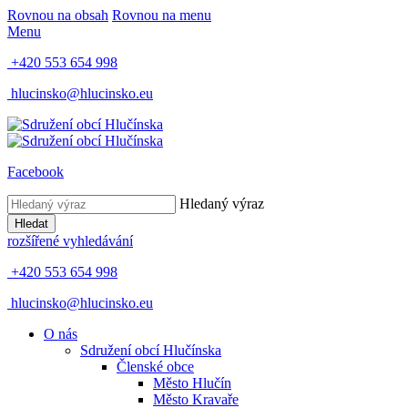
Rovnou na obsah
Rovnou na menu
Menu
+420 553 654 998
hlucinsko@hlucinsko.eu
Facebook
Hledaný výraz
Hledat
rozšířené vyhledávání
+420 553 654 998
hlucinsko@hlucinsko.eu
O nás
Sdružení obcí Hlučínska
Členské obce
Město Hlučín
Město Kravaře