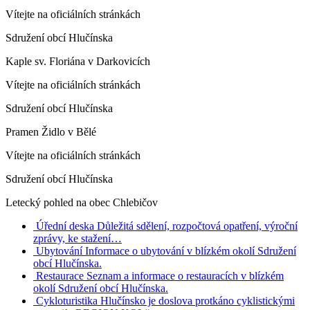
Vítejte na oficiálních stránkách
Sdružení obcí Hlučínska
Kaple sv. Floriána v Darkovicích
Vítejte na oficiálních stránkách
Sdružení obcí Hlučínska
Pramen Židlo v Bělé
Vítejte na oficiálních stránkách
Sdružení obcí Hlučínska
Letecký pohled na obec Chlebičov
Úřední deska
Důležitá sdělení, rozpočtová opatření, výroční
zprávy, ke stažení…
Ubytování
Informace o ubytování v blízkém okolí Sdružení
obcí Hlučínska.
Restaurace
Seznam a informace o restauracích v blízkém
okolí Sdružení obcí Hlučínska.
Cykloturistika
Hlučínsko je doslova protkáno cyklistickými