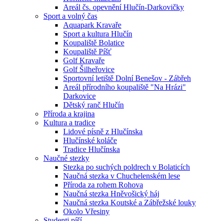
Areál čs. opevnění Hlučín-Darkovičky
Sport a volný čas
Aquapark Kravaře
Sport a kultura Hlučín
Koupaliště Bolatice
Koupaliště Píšť
Golf Kravaře
Golf Šilheřovice
Sportovní letiště Dolní Benešov - Zábřeh
Areál přírodního koupaliště "Na Hrázi"
Darkovice
Dětský ranč Hlučín
Příroda a krajina
Kultura a tradice
Lidové písně z Hlučínska
Hlučínské koláče
Tradice Hlučínska
Naučné stezky
Stezka po suchých poldrech v Bolaticích
Naučná stezka v Chuchelenském lese
Příroda za rohem Rohova
Naučná stezka Hněvošický háj
Naučná stezka Koutské a Zábřežské louky
Okolo Vřesiny
Studenti píší