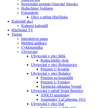
Regionální produkt Opavské Slezsko
Hultschiner Soldaten
Fotogalerie
Obce a města Hlučínska
Kalendář akcí
Kulturní kalendář
Hlučínská TV
Turista
Interaktivní mapa
Mobilní aplikace
Cykloturistika
Ubytování
Ubytování v obci Bělá
Rothschildův dvůr
Ubytování v obci Bohuslavice
Penzion U Kostela
Ubytování v obci Bolatice
Penzion na koupališti
Penzion U Fontány
Turistická základna Vesmír
Ubytování v městě Dolní Benešov
ANICO apartmány
Apartmány LaCatherina 1911
Ubytování v obci Hať