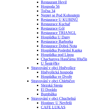
Restaurant Hevil
Hospoda 56
Točna 34
Neptej se Pod Kohoutem
Restaurace U KUBINŮ
Restaurace Kuchař
Restaurace Gól
Restaurace TRIANGL
Hospůdka U Dany
Restaurace Barborka
Restaurace Dobrá Nota
Hospůdka Poslední Kapka
Hospůdka pod Lípou
Chacharova Hasičárna Hlučín
U Šenkýřky
Stravování v obci Hněvošice
Hněvošická hospoda
Hospůdka ve Dvoře
Stravování v obci Chlebičov
Slezská Siesta
El Dorádo
Bumbálka
Stravování v obci Chuchelná
Hostinec U Nevřelů
CAFE LUKAS