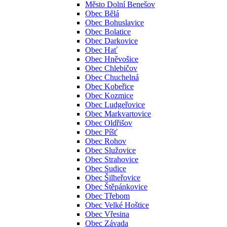
Město Dolní Benešov
Obec Bělá
Obec Bohuslavice
Obec Bolatice
Obec Darkovice
Obec Hať
Obec Hněvošice
Obec Chlebičov
Obec Chuchelná
Obec Kobeřice
Obec Kozmice
Obec Ludgeřovice
Obec Markvartovice
Obec Oldřišov
Obec Píšť
Obec Rohov
Obec Služovice
Obec Strahovice
Obec Sudice
Obec Šilheřovice
Obec Štěpánkovice
Obec Třebom
Obec Velké Hoštice
Obec Vřesina
Obec Závada