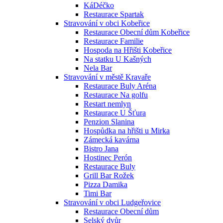
KáDéčko
Restaurace Spartak
Stravování v obci Kobeřice
Restaurace Obecní dům Kobeřice
Restaurace Familie
Hospoda na Hřišti Kobeřice
Na statku U Kašných
Nela Bar
Stravování v městě Kravaře
Restaurace Buly Aréna
Restaurace Na golfu
Restart nemlyn
Restaurace U Šťura
Penzion Slanina
Hospůdka na hřišti u Mirka
Zámecká kavárna
Bistro Jana
Hostinec Perón
Restaurace Buly
Grill Bar Rožek
Pizza Damika
Timi Bar
Stravování v obci Ludgeřovice
Restaurace Obecní dům
Selský dvůr