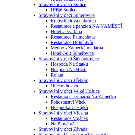
Stravování v obci Sudice
Hřiště Sudice
Stravování v obci Šilheřovice
Rothschildova cukrárna
Restaurace a penzion NA NÁMĚSTÍ
Hotel U sv. Jana
Restaurace Palmenhaus
Restaurace Dolní dvůr
Medoo - Zámecká medárna
Hotel Golf Šilheřovice
Stravování v obci Štěpánkovice
Hospoda Na Statku
Hospoda Na Hřišti
Rohan
Stravování v obci Třebom
Obecní hospoda
Stravování v obci Velké Hoštice
Restaurace a vinárna Na Zámečku
Pohostinství Vítek
Hospůdka U Hájků
Stravování v obci Vřesina
Restaurace Vojáček
Na Plovárně
Stravování v obci Závada
Stravování v Ostravě-Hošťálkovicích