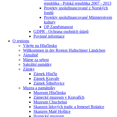
republika - Polská republika 2007 - 2013
Projekty spolufinancované z Norských
fondů
Projekty spolufinancované Ministerstvem
kultury
OP Zaměstnanost
GDPR - Ochrana osobních údajů
Povinné informace
O regionu
Vítejte na Hlučínsku
Willkommen in der Region Hultschiner Ländchen
Aktuálně
Máme za sebou
Sakrální památky
Zámky
Zámek Hlučín
Zámek Kravaře
Zámek Šilheřovice
Muzea a památníky
Muzeum Hlučínska
Zámecké muzeum v Kravařích
Muzeum Chuchelná
Skanzen lidových tradic a řemesel Bolatice
Skanzen Malé Hoštice
Hornické muzeum