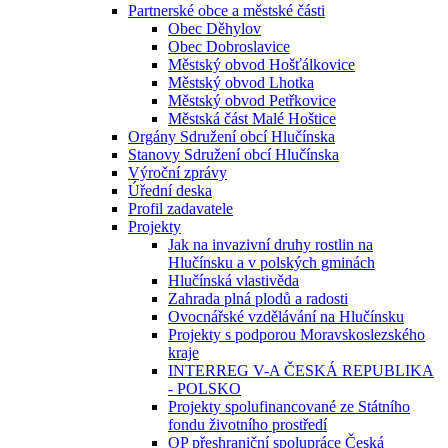
Partnerské obce a městské části
Obec Děhylov
Obec Dobroslavice
Městský obvod Hošťálkovice
Městský obvod Lhotka
Městský obvod Petřkovice
Městská část Malé Hoštice
Orgány Sdružení obcí Hlučínska
Stanovy Sdružení obcí Hlučínska
Výroční zprávy
Úřední deska
Profil zadavatele
Projekty
Jak na invazivní druhy rostlin na
Hlučínsku a v polských gminách
Hlučínská vlastivěda
Zahrada plná plodů a radosti
Ovocnářské vzdělávání na Hlučínsku
Projekty s podporou Moravskoslezského
kraje
INTERREG V-A ČESKÁ REPUBLIKA
- POLSKO
Projekty spolufinancované ze Státního
fondu životního prostředí
OP přeshraniční spolupráce Česká