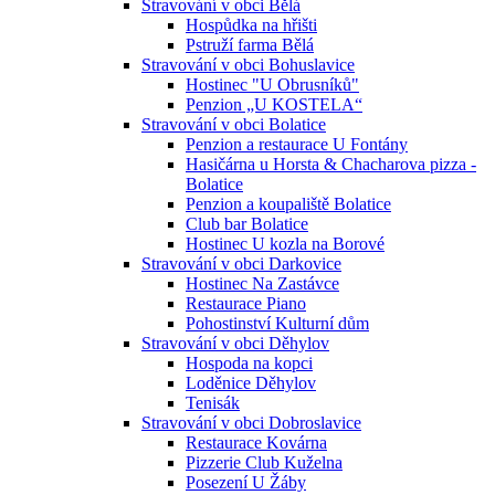
Stravování v obci Bělá
Hospůdka na hřišti
Pstruží farma Bělá
Stravování v obci Bohuslavice
Hostinec "U Obrusníků"
Penzion „U KOSTELA“
Stravování v obci Bolatice
Penzion a restaurace U Fontány
Hasičárna u Horsta & Chacharova pizza -
Bolatice
Penzion a koupaliště Bolatice
Club bar Bolatice
Hostinec U kozla na Borové
Stravování v obci Darkovice
Hostinec Na Zastávce
Restaurace Piano
Pohostinství Kulturní dům
Stravování v obci Děhylov
Hospoda na kopci
Loděnice Děhylov
Tenisák
Stravování v obci Dobroslavice
Restaurace Kovárna
Pizzerie Club Kuželna
Posezení U Žáby