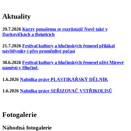
Aktuality
29.7.2026
Kurzy ponašemu se rozrůstají! Nově také v
Darkovičkách a Bolaticích
21.7.2026
Festival kultury a hlučínských řemesel přilákal
návštěvníky i přes proměnlivé počasí
30.6.2026
Festival kultury a hlučínských řemesel oživí Mírové
náměstí v Hlučíně.
1.6.2026
Nabídka práce PLASTIKÁŘSKÝ DĚLNÍK
1.6.2026
Nabídka práce SEŘIZOVAČ VSTŘIKOLISŮ
Fotogalerie
Náhodná fotogalerie