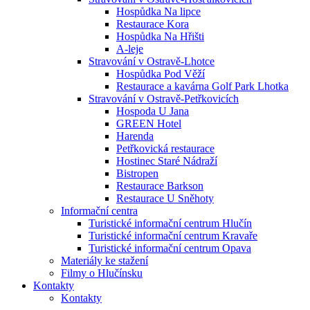
Hospůdka Na lipce
Restaurace Kora
Hospůdka Na Hřišti
A-leje
Stravování v Ostravě-Lhotce
Hospůdka Pod Věží
Restaurace a kavárna Golf Park Lhotka
Stravování v Ostravě-Petřkovicích
Hospoda U Jana
GREEN Hotel
Harenda
Petřkovická restaurace
Hostinec Staré Nádraží
Bistropen
Restaurace Barkson
Restaurace U Sněhoty
Informační centra
Turistické informační centrum Hlučín
Turistické informační centrum Kravaře
Turistické informační centrum Opava
Materiály ke stažení
Filmy o Hlučínsku
Kontakty
Kontakty