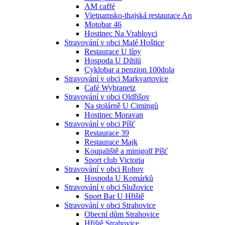
AM caffé
Vietnamsko-thajská restaurace An
Motobar 46
Hostinec Na Vrablovci
Stravování v obci Malé Hoštice
Restaurace U lípy
Hospoda U Dihlů
Cyklobar a penzion 100dola
Stravování v obci Markvartovice
Café Wybranetz
Stravování v obci Oldřišov
Na stolárně U Cimingů
Hostinec Moravan
Stravování v obci Píšť
Restaurace 39
Restaurace Majk
Koupaliště a minigolf Píšť
Sport club Victoria
Stravování v obci Rohov
Hospoda U Komárků
Stravování v obci Služovice
Sport Bar U Hřiště
Stravování v obci Strahovice
Obecní dům Strahovice
Hřiště Strahovice