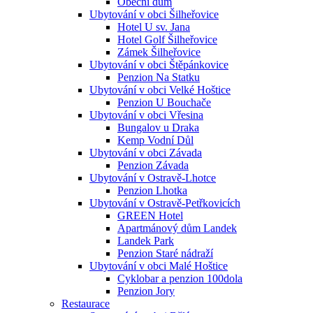
Obecní dům
Ubytování v obci Šilheřovice
Hotel U sv. Jana
Hotel Golf Šilheřovice
Zámek Šilheřovice
Ubytování v obci Štěpánkovice
Penzion Na Statku
Ubytování v obci Velké Hoštice
Penzion U Bouchače
Ubytování v obci Vřesina
Bungalov u Draka
Kemp Vodní Důl
Ubytování v obci Závada
Penzion Závada
Ubytování v Ostravě-Lhotce
Penzion Lhotka
Ubytování v Ostravě-Petřkovicích
GREEN Hotel
Apartmánový dům Landek
Landek Park
Penzion Staré nádraží
Ubytování v obci Malé Hoštice
Cyklobar a penzion 100dola
Penzion Jory
Restaurace