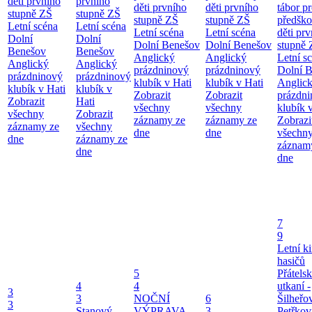
děti prvního
prvního
děti prvního
děti prvního
tábor p
stupně ZŠ
stupně ZŠ
stupně ZŠ
stupně ZŠ
předško
Letní scéna
Letní scéna
Letní scéna
Letní scéna
děti pr
Dolní
Dolní
Dolní Benešov
Dolní Benešov
stupně 
Benešov
Benešov
Anglický
Anglický
Letní s
Anglický
Anglický
prázdninový
prázdninový
Dolní 
prázdninový
prázdninový
klubík v Hati
klubík v Hati
Anglic
klubík v Hati
klubík v
Zobrazit
Zobrazit
prázdn
Zobrazit
Hati
všechny
všechny
klubík 
všechny
Zobrazit
záznamy ze
záznamy ze
Zobrazi
záznamy ze
všechny
dne
dne
všechn
dne
záznamy ze
záznam
dne
dne
7
9
Letní k
hasičů
5
Přátels
4
4
utkaní -
3
3
NOČNÍ
6
Šilheřov
3
Stanový
VÝPRAVA
3
Petřkov