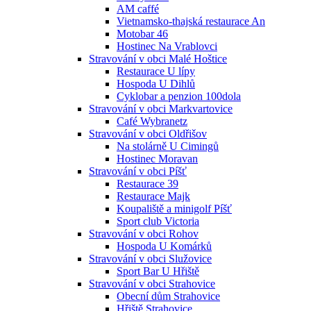
AM caffé
Vietnamsko-thajská restaurace An
Motobar 46
Hostinec Na Vrablovci
Stravování v obci Malé Hoštice
Restaurace U lípy
Hospoda U Dihlů
Cyklobar a penzion 100dola
Stravování v obci Markvartovice
Café Wybranetz
Stravování v obci Oldřišov
Na stolárně U Cimingů
Hostinec Moravan
Stravování v obci Píšť
Restaurace 39
Restaurace Majk
Koupaliště a minigolf Píšť
Sport club Victoria
Stravování v obci Rohov
Hospoda U Komárků
Stravování v obci Služovice
Sport Bar U Hřiště
Stravování v obci Strahovice
Obecní dům Strahovice
Hřiště Strahovice