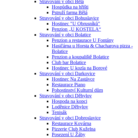
Stravování v obci Bělá
Hospůdka na hřišti
Pstruží farma Bělá
Stravování v obci Bohuslavice
Hostinec "U Obrusníků"
Penzion „U KOSTELA“
Stravování v obci Bolatice
Penzion a restaurace U Fontány
Hasičárna u Horsta & Chacharova pizza -
Bolatice
Penzion a koupaliště Bolatice
Club bar Bolatice
Hostinec U kozla na Borové
Stravování v obci Darkovice
Hostinec Na Zastávce
Restaurace Piano
Pohostinství Kulturní dům
Stravování v obci Děhylov
Hospoda na kopci
Loděnice Děhylov
Tenisák
Stravování v obci Dobroslavice
Restaurace Kovárna
Pizzerie Club Kuželna
Posezení U Žáby