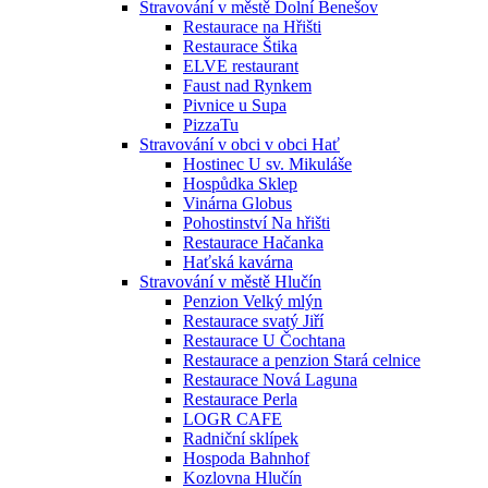
Stravování v městě Dolní Benešov
Restaurace na Hřišti
Restaurace Štika
ELVE restaurant
Faust nad Rynkem
Pivnice u Supa
PizzaTu
Stravování v obci v obci Hať
Hostinec U sv. Mikuláše
Hospůdka Sklep
Vinárna Globus
Pohostinství Na hřišti
Restaurace Hačanka
Haťská kavárna
Stravování v městě Hlučín
Penzion Velký mlýn
Restaurace svatý Jiří
Restaurace U Čochtana
Restaurace a penzion Stará celnice
Restaurace Nová Laguna
Restaurace Perla
LOGR CAFE
Radniční sklípek
Hospoda Bahnhof
Kozlovna Hlučín