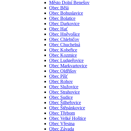
Město Dolní Benešov
Obec Bělá
Obec Bohuslavice
Obec Bolatice
Obec Darkovice
Obec Hať
Obec Hněvošice
Obec Chlebičov
Obec Chuchelná
Obec Kobeřice
Obec Kozmice
Obec Ludgeřovice
Obec Markvartovice
Obec Oldřišov
Obec Píšť
Obec Rohov
Obec Služovice
Obec Strahovice
Obec Sudice
Obec Šilheřovice
Obec Štěpánkovice
Obec Třebom
Obec Velké Hoštice
Obec Vřesina
Obec Závada