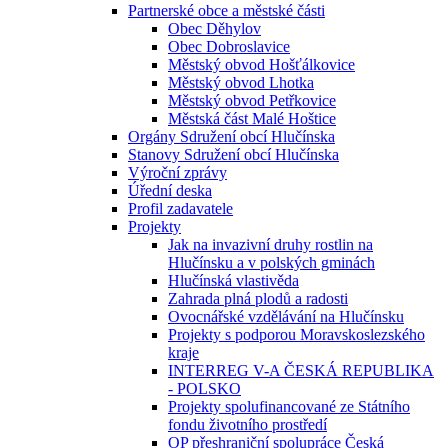
Partnerské obce a městské části
Obec Děhylov
Obec Dobroslavice
Městský obvod Hošťálkovice
Městský obvod Lhotka
Městský obvod Petřkovice
Městská část Malé Hoštice
Orgány Sdružení obcí Hlučínska
Stanovy Sdružení obcí Hlučínska
Výroční zprávy
Úřední deska
Profil zadavatele
Projekty
Jak na invazivní druhy rostlin na
Hlučínsku a v polských gminách
Hlučínská vlastivěda
Zahrada plná plodů a radosti
Ovocnářské vzdělávání na Hlučínsku
Projekty s podporou Moravskoslezského
kraje
INTERREG V-A ČESKÁ REPUBLIKA
- POLSKO
Projekty spolufinancované ze Státního
fondu životního prostředí
OP přeshraniční spolupráce Česká