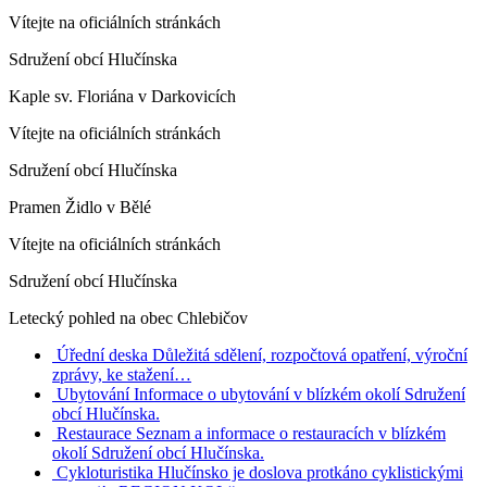
Vítejte na oficiálních stránkách
Sdružení obcí Hlučínska
Kaple sv. Floriána v Darkovicích
Vítejte na oficiálních stránkách
Sdružení obcí Hlučínska
Pramen Židlo v Bělé
Vítejte na oficiálních stránkách
Sdružení obcí Hlučínska
Letecký pohled na obec Chlebičov
Úřední deska
Důležitá sdělení, rozpočtová opatření, výroční
zprávy, ke stažení…
Ubytování
Informace o ubytování v blízkém okolí Sdružení
obcí Hlučínska.
Restaurace
Seznam a informace o restauracích v blízkém
okolí Sdružení obcí Hlučínska.
Cykloturistika
Hlučínsko je doslova protkáno cyklistickými