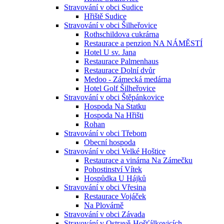
Stravování v obci Sudice
Hřiště Sudice
Stravování v obci Šilheřovice
Rothschildova cukrárna
Restaurace a penzion NA NÁMĚSTÍ
Hotel U sv. Jana
Restaurace Palmenhaus
Restaurace Dolní dvůr
Medoo - Zámecká medárna
Hotel Golf Šilheřovice
Stravování v obci Štěpánkovice
Hospoda Na Statku
Hospoda Na Hřišti
Rohan
Stravování v obci Třebom
Obecní hospoda
Stravování v obci Velké Hoštice
Restaurace a vinárna Na Zámečku
Pohostinství Vítek
Hospůdka U Hájků
Stravování v obci Vřesina
Restaurace Vojáček
Na Plovárně
Stravování v obci Závada
Stravování v Ostravě-Hošťálkovicích