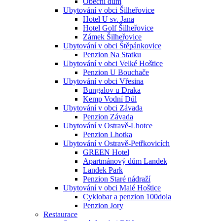
Obecní dům
Ubytování v obci Šilheřovice
Hotel U sv. Jana
Hotel Golf Šilheřovice
Zámek Šilheřovice
Ubytování v obci Štěpánkovice
Penzion Na Statku
Ubytování v obci Velké Hoštice
Penzion U Bouchače
Ubytování v obci Vřesina
Bungalov u Draka
Kemp Vodní Důl
Ubytování v obci Závada
Penzion Závada
Ubytování v Ostravě-Lhotce
Penzion Lhotka
Ubytování v Ostravě-Petřkovicích
GREEN Hotel
Apartmánový dům Landek
Landek Park
Penzion Staré nádraží
Ubytování v obci Malé Hoštice
Cyklobar a penzion 100dola
Penzion Jory
Restaurace