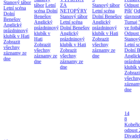
Stanový tábor
tábor
Letní
ZA
Stanový tábor
Odpust 
Letní scéna
scéna Dolní
NETOPÝRY
Letní scéna
Píšť
Od
Dolní
Benešov
Stanový tábor
Dolní Benešov
slavnost
Benešov
Anglický
Letní scéna
Anglický
Turnaj 
Anglický
prázdninový
Dolní Benešov
prázdninový
ve fotb
prázdninový
klubík v
Anglický
klubík v Hati
Odpust 
klubík v Hati
Hati
prázdninový
Zobrazit
Stanový
Zobrazit
Zobrazit
klubík v Hati
všechny
Letní s
všechny
všechny
Zobrazit
záznamy ze
Dolní 
záznamy ze
záznamy ze
všechny
dne
Anglic
dne
dne
záznamy ze
prázdn
dne
klubík 
Zobrazi
všechn
záznam
dne
14
8
Kobeři
odpust 
Divadel