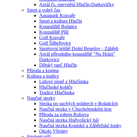
Areál čs. opevnění Hlučín-Darkovičky
Sport a volný čas
Aquapark Kravaře
Sport a kultura Hlučín
Koupaliště Bolatice
Koupaliště Píšť
Golf Kravaře
Golf Šilheřovice
Sportovní letiště Dolní Benešov - Zábřeh
Areál přírodního koupaliště "Na Hrázi"
Darkovice
Dětský ranč Hlučín
Příroda a krajina
Kultura a tradice
Lidové písně z Hlučínska
Hlučínské koláče
Tradice Hlučínska
Naučné stezky
Stezka po suchých poldrech v Bolaticích
Naučná stezka v Chuchelenském lese
Příroda za rohem Rohova
Naučná stezka Hněvošický háj
Naučná stezka Koutské a Zábřežské louky
Okolo Vřesiny
Studenti píší