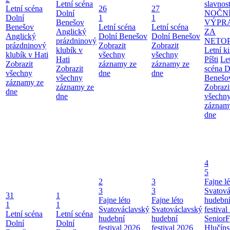
Letní scéna
slavnost
Letní scéna
26
27
Dolní
NOČN
Dolní
1
1
Benešov
VÝPR
Benešov
Letní scéna
Letní scéna
Anglický
ZA
Anglický
Dolní Benešov
Dolní Benešov
prázdninový
NETO
prázdninový
Zobrazit
Zobrazit
klubík v
Letní k
klubík v Hati
všechny
všechny
Hati
Píšti
Le
Zobrazit
záznamy ze
záznamy ze
Zobrazit
scéna D
všechny
dne
dne
všechny
Benešo
záznamy ze
záznamy ze
Zobrazi
dne
dne
všechn
záznam
dne
4
5
2
3
Fajne lé
3
3
Svatová
31
1
Fajne léto
Fajne léto
hudebn
1
1
Svatováclavský
Svatováclavský
festival
Letní scéna
Letní scéna
hudební
hudební
SeniorF
Dolní
Dolní
festival 2026
festival 2026
Hlučín