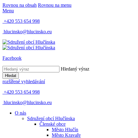
Rovnou na obsah
Rovnou na menu
Menu
+420 553 654 998
hlucinsko@hlucinsko.eu
Facebook
Hledaný výraz
Hledat
rozšířené vyhledávání
+420 553 654 998
hlucinsko@hlucinsko.eu
O nás
Sdružení obcí Hlučínska
Členské obce
Město Hlučín
Město Kravaře