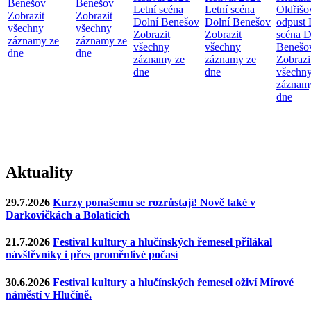
Benešov
Benešov
Letní scéna
Letní scéna
Oldřišo
Zobrazit
Zobrazit
Dolní Benešov
Dolní Benešov
odpust
všechny
všechny
Zobrazit
Zobrazit
scéna D
záznamy ze
záznamy ze
všechny
všechny
Benešo
dne
dne
záznamy ze
záznamy ze
Zobrazi
dne
dne
všechn
záznam
dne
Aktuality
29.7.2026
Kurzy ponašemu se rozrůstají! Nově také v
Darkovičkách a Bolaticích
21.7.2026
Festival kultury a hlučínských řemesel přilákal
návštěvníky i přes proměnlivé počasí
30.6.2026
Festival kultury a hlučínských řemesel oživí Mírové
náměstí v Hlučíně.