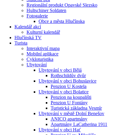
Regionální produkt Opavské Slezsko
Hultschiner Soldaten
Fotogalerie
Obce a města Hlučínska
Kalendář akcí
Kulturní kalendář
Hlučínská TV
Turista
Interaktivní mapa
Mobilní aplikace
Cykloturistika
Ubytování
Ubytování v obci Bělá
Rothschildův dvůr
Ubytování v obci Bohuslavice
Penzion U Kostela
Ubytování v obci Bolatice
Penzion na koupališti
Penzion U Fontány
Turistická základna Vesmír
Ubytování v městě Dolní Benešov
ANICO apartmány
Apartmány LaCatherina 1911
Ubytování v obci Hať