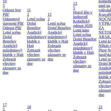
10
komedie
13
5
paní na
5
Odpust fest
11
vdávání
Hravé léto v
Píšť
2
12
Kravaří
knihovně
Odpustové
Letní scéna
2
NOČN
Kobeřický
slavnosti Píšť
Dolní
Letní scéna
VÝPR
odpust 2026
Odpust Píšť
Benešov
Dolní Benešov
ZA
Letní kino
Letní scéna
Anglický
Anglický
NETO
Letní scéna
Dolní
prázdninový
prázdninový
ARAK
Dolní Benešov
Benešov
klubík v
klubík v Hati
Letní ki
Anglický
Anglický
Hati
Zobrazit
Někdo t
prázdninový
prázdninový
Zobrazit
všechny
Plzni
N
klubík v Hati
klubík v Hati
všechny
záznamy ze
hasičsk
Zobrazit
Zobrazit
záznamy ze
dne
Letní s
všechny
všechny
dne
Dolní 
záznamy ze
záznamy ze
Anglic
dne
dne
prázdn
klubík 
Zobrazi
všechn
záznam
dne
17
18
21
5