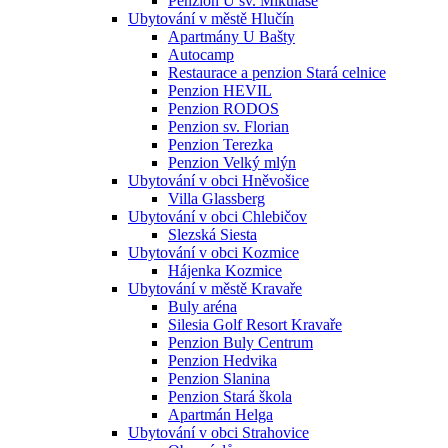
Penzion U sv. Mikuláše
Ubytování v městě Hlučín
Apartmány U Bašty
Autocamp
Restaurace a penzion Stará celnice
Penzion HEVIL
Penzion RODOS
Penzion sv. Florian
Penzion Terezka
Penzion Velký mlýn
Ubytování v obci Hněvošice
Villa Glassberg
Ubytování v obci Chlebičov
Slezská Siesta
Ubytování v obci Kozmice
Hájenka Kozmice
Ubytování v městě Kravaře
Buly aréna
Silesia Golf Resort Kravaře
Penzion Buly Centrum
Penzion Hedvika
Penzion Slanina
Penzion Stará škola
Apartmán Helga
Ubytování v obci Strahovice