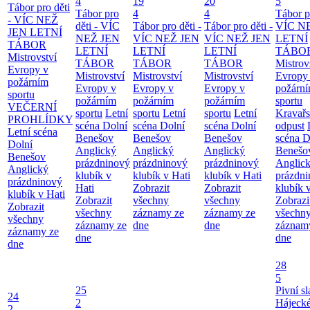
4
19
20
5
Tábor pro děti
Tábor pro
4
4
Tábor pr
- VÍC NEŽ
děti - VÍC
Tábor pro děti -
Tábor pro děti -
VÍC N
JEN LETNÍ
NEŽ JEN
VÍC NEŽ JEN
VÍC NEŽ JEN
LETNÍ
TÁBOR
LETNÍ
LETNÍ
LETNÍ
TÁBO
Mistrovství
TÁBOR
TÁBOR
TÁBOR
Mistrov
Evropy v
Mistrovství
Mistrovství
Mistrovství
Evropy
požárním
Evropy v
Evropy v
Evropy v
požárn
sportu
požárním
požárním
požárním
sportu
VEČERNÍ
sportu
Letní
sportu
Letní
sportu
Letní
Kravař
PROHLÍDKY
scéna Dolní
scéna Dolní
scéna Dolní
odpust
Letní scéna
Benešov
Benešov
Benešov
scéna D
Dolní
Anglický
Anglický
Anglický
Benešo
Benešov
prázdninový
prázdninový
prázdninový
Anglic
Anglický
klubík v
klubík v Hati
klubík v Hati
prázdn
prázdninový
Hati
Zobrazit
Zobrazit
klubík 
klubík v Hati
Zobrazit
všechny
všechny
Zobrazi
Zobrazit
všechny
záznamy ze
záznamy ze
všechn
všechny
záznamy ze
dne
dne
záznam
záznamy ze
dne
dne
dne
28
5
25
Pivní sl
24
2
Hájecké
2