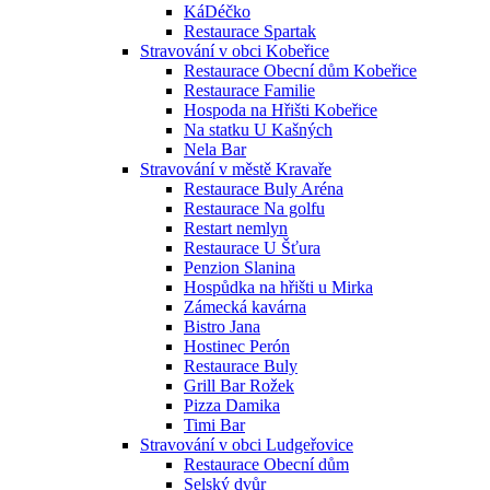
KáDéčko
Restaurace Spartak
Stravování v obci Kobeřice
Restaurace Obecní dům Kobeřice
Restaurace Familie
Hospoda na Hřišti Kobeřice
Na statku U Kašných
Nela Bar
Stravování v městě Kravaře
Restaurace Buly Aréna
Restaurace Na golfu
Restart nemlyn
Restaurace U Šťura
Penzion Slanina
Hospůdka na hřišti u Mirka
Zámecká kavárna
Bistro Jana
Hostinec Perón
Restaurace Buly
Grill Bar Rožek
Pizza Damika
Timi Bar
Stravování v obci Ludgeřovice
Restaurace Obecní dům
Selský dvůr