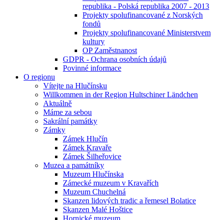
republika - Polská republika 2007 - 2013
Projekty spolufinancované z Norských
fondů
Projekty spolufinancované Ministerstvem
kultury
OP Zaměstnanost
GDPR - Ochrana osobních údajů
Povinné informace
O regionu
Vítejte na Hlučínsku
Willkommen in der Region Hultschiner Ländchen
Aktuálně
Máme za sebou
Sakrální památky
Zámky
Zámek Hlučín
Zámek Kravaře
Zámek Šilheřovice
Muzea a památníky
Muzeum Hlučínska
Zámecké muzeum v Kravařích
Muzeum Chuchelná
Skanzen lidových tradic a řemesel Bolatice
Skanzen Malé Hoštice
Hornické muzeum