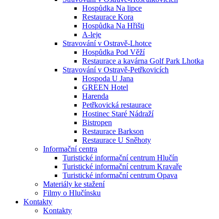
Hospůdka Na lipce
Restaurace Kora
Hospůdka Na Hřišti
A-leje
Stravování v Ostravě-Lhotce
Hospůdka Pod Věží
Restaurace a kavárna Golf Park Lhotka
Stravování v Ostravě-Petřkovicích
Hospoda U Jana
GREEN Hotel
Harenda
Petřkovická restaurace
Hostinec Staré Nádraží
Bistropen
Restaurace Barkson
Restaurace U Sněhoty
Informační centra
Turistické informační centrum Hlučín
Turistické informační centrum Kravaře
Turistické informační centrum Opava
Materiály ke stažení
Filmy o Hlučínsku
Kontakty
Kontakty