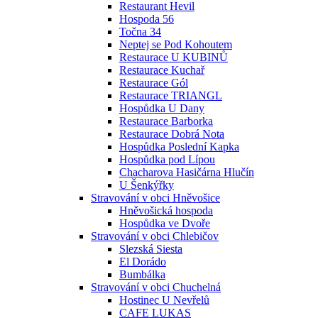
Restaurant Hevil
Hospoda 56
Točna 34
Neptej se Pod Kohoutem
Restaurace U KUBINŮ
Restaurace Kuchař
Restaurace Gól
Restaurace TRIANGL
Hospůdka U Dany
Restaurace Barborka
Restaurace Dobrá Nota
Hospůdka Poslední Kapka
Hospůdka pod Lípou
Chacharova Hasičárna Hlučín
U Šenkýřky
Stravování v obci Hněvošice
Hněvošická hospoda
Hospůdka ve Dvoře
Stravování v obci Chlebičov
Slezská Siesta
El Dorádo
Bumbálka
Stravování v obci Chuchelná
Hostinec U Nevřelů
CAFE LUKAS