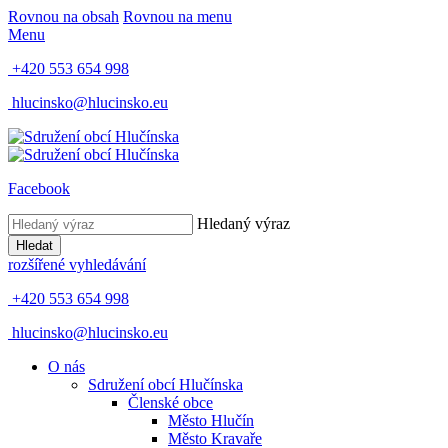
Rovnou na obsah
Rovnou na menu
Menu
+420 553 654 998
hlucinsko@hlucinsko.eu
Facebook
Hledaný výraz
Hledat
rozšířené vyhledávání
+420 553 654 998
hlucinsko@hlucinsko.eu
O nás
Sdružení obcí Hlučínska
Členské obce
Město Hlučín
Město Kravaře