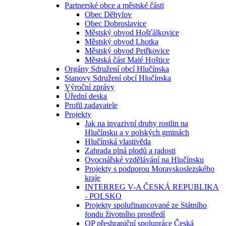
Partnerské obce a městské části
Obec Děhylov
Obec Dobroslavice
Městský obvod Hošťálkovice
Městský obvod Lhotka
Městský obvod Petřkovice
Městská část Malé Hoštice
Orgány Sdružení obcí Hlučínska
Stanovy Sdružení obcí Hlučínska
Výroční zprávy
Úřední deska
Profil zadavatele
Projekty
Jak na invazivní druhy rostlin na
Hlučínsku a v polských gminách
Hlučínská vlastivěda
Zahrada plná plodů a radosti
Ovocnářské vzdělávání na Hlučínsku
Projekty s podporou Moravskoslezského
kraje
INTERREG V-A ČESKÁ REPUBLIKA
- POLSKO
Projekty spolufinancované ze Státního
fondu životního prostředí
OP přeshraniční spolupráce Česká