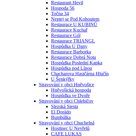
Restaurant Hevil
Hospoda 56
Točna 34
Neptej se Pod Kohoutem
Restaurace U KUBINŮ
Restaurace Kuchař
Restaurace Gól
Restaurace TRIANGL
Hospůdka U Dany
Restaurace Barborka
Restaurace Dobrá Nota
Hospůdka Poslední Kapka
Hospůdka pod Lípou
Chacharova Hasičárna Hlučín
U Šenkýřky
Stravování v obci Hněvošice
Hněvošická hospoda
Hospůdka ve Dvoře
Stravování v obci Chlebičov
Slezská Siesta
El Dorádo
Bumbálka
Stravování v obci Chuchelná
Hostinec U Nevřelů
CAFE LUKAS