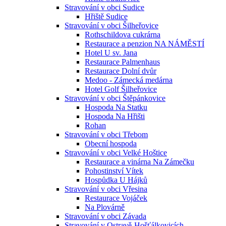
Stravování v obci Sudice
Hřiště Sudice
Stravování v obci Šilheřovice
Rothschildova cukrárna
Restaurace a penzion NA NÁMĚSTÍ
Hotel U sv. Jana
Restaurace Palmenhaus
Restaurace Dolní dvůr
Medoo - Zámecká medárna
Hotel Golf Šilheřovice
Stravování v obci Štěpánkovice
Hospoda Na Statku
Hospoda Na Hřišti
Rohan
Stravování v obci Třebom
Obecní hospoda
Stravování v obci Velké Hoštice
Restaurace a vinárna Na Zámečku
Pohostinství Vítek
Hospůdka U Hájků
Stravování v obci Vřesina
Restaurace Vojáček
Na Plovárně
Stravování v obci Závada
Stravování v Ostravě-Hošťálkovicích