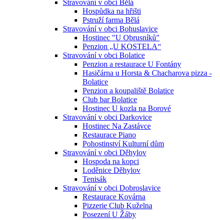
Stravování v obci Bělá
Hospůdka na hřišti
Pstruží farma Bělá
Stravování v obci Bohuslavice
Hostinec "U Obrusníků"
Penzion „U KOSTELA“
Stravování v obci Bolatice
Penzion a restaurace U Fontány
Hasičárna u Horsta & Chacharova pizza -
Bolatice
Penzion a koupaliště Bolatice
Club bar Bolatice
Hostinec U kozla na Borové
Stravování v obci Darkovice
Hostinec Na Zastávce
Restaurace Piano
Pohostinství Kulturní dům
Stravování v obci Děhylov
Hospoda na kopci
Loděnice Děhylov
Tenisák
Stravování v obci Dobroslavice
Restaurace Kovárna
Pizzerie Club Kuželna
Posezení U Žáby