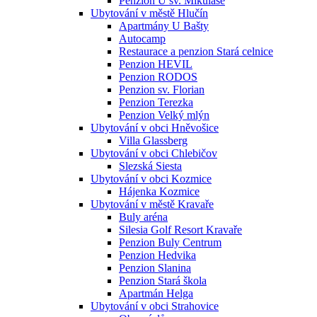
Penzion U sv. Mikuláše
Ubytování v městě Hlučín
Apartmány U Bašty
Autocamp
Restaurace a penzion Stará celnice
Penzion HEVIL
Penzion RODOS
Penzion sv. Florian
Penzion Terezka
Penzion Velký mlýn
Ubytování v obci Hněvošice
Villa Glassberg
Ubytování v obci Chlebičov
Slezská Siesta
Ubytování v obci Kozmice
Hájenka Kozmice
Ubytování v městě Kravaře
Buly aréna
Silesia Golf Resort Kravaře
Penzion Buly Centrum
Penzion Hedvika
Penzion Slanina
Penzion Stará škola
Apartmán Helga
Ubytování v obci Strahovice