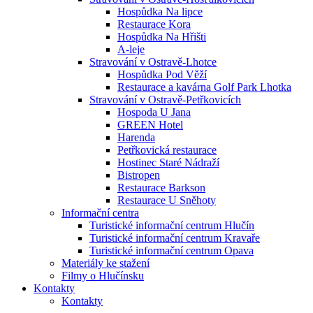
Hospůdka Na lipce
Restaurace Kora
Hospůdka Na Hřišti
A-leje
Stravování v Ostravě-Lhotce
Hospůdka Pod Věží
Restaurace a kavárna Golf Park Lhotka
Stravování v Ostravě-Petřkovicích
Hospoda U Jana
GREEN Hotel
Harenda
Petřkovická restaurace
Hostinec Staré Nádraží
Bistropen
Restaurace Barkson
Restaurace U Sněhoty
Informační centra
Turistické informační centrum Hlučín
Turistické informační centrum Kravaře
Turistické informační centrum Opava
Materiály ke stažení
Filmy o Hlučínsku
Kontakty
Kontakty