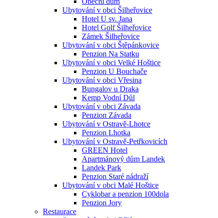
Obecní dům
Ubytování v obci Šilheřovice
Hotel U sv. Jana
Hotel Golf Šilheřovice
Zámek Šilheřovice
Ubytování v obci Štěpánkovice
Penzion Na Statku
Ubytování v obci Velké Hoštice
Penzion U Bouchače
Ubytování v obci Vřesina
Bungalov u Draka
Kemp Vodní Důl
Ubytování v obci Závada
Penzion Závada
Ubytování v Ostravě-Lhotce
Penzion Lhotka
Ubytování v Ostravě-Petřkovicích
GREEN Hotel
Apartmánový dům Landek
Landek Park
Penzion Staré nádraží
Ubytování v obci Malé Hoštice
Cyklobar a penzion 100dola
Penzion Jory
Restaurace