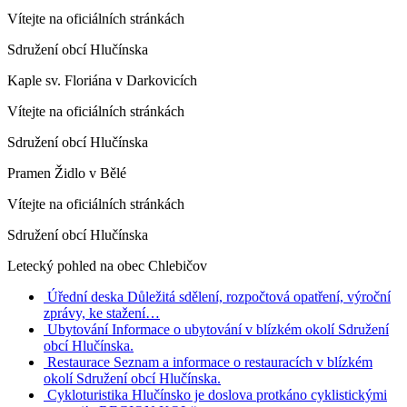
Vítejte na oficiálních stránkách
Sdružení obcí Hlučínska
Kaple sv. Floriána v Darkovicích
Vítejte na oficiálních stránkách
Sdružení obcí Hlučínska
Pramen Židlo v Bělé
Vítejte na oficiálních stránkách
Sdružení obcí Hlučínska
Letecký pohled na obec Chlebičov
Úřední deska
Důležitá sdělení, rozpočtová opatření, výroční
zprávy, ke stažení…
Ubytování
Informace o ubytování v blízkém okolí Sdružení
obcí Hlučínska.
Restaurace
Seznam a informace o restauracích v blízkém
okolí Sdružení obcí Hlučínska.
Cykloturistika
Hlučínsko je doslova protkáno cyklistickými