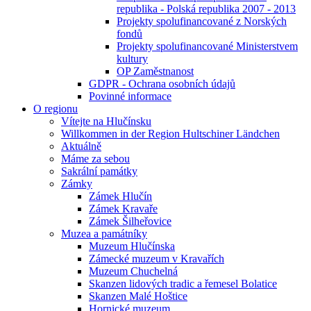
republika - Polská republika 2007 - 2013
Projekty spolufinancované z Norských
fondů
Projekty spolufinancované Ministerstvem
kultury
OP Zaměstnanost
GDPR - Ochrana osobních údajů
Povinné informace
O regionu
Vítejte na Hlučínsku
Willkommen in der Region Hultschiner Ländchen
Aktuálně
Máme za sebou
Sakrální památky
Zámky
Zámek Hlučín
Zámek Kravaře
Zámek Šilheřovice
Muzea a památníky
Muzeum Hlučínska
Zámecké muzeum v Kravařích
Muzeum Chuchelná
Skanzen lidových tradic a řemesel Bolatice
Skanzen Malé Hoštice
Hornické muzeum