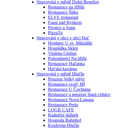
Stravování v městě Dolní Benešov
Restaurace na Hřišti
Restaurace Štika
ELVE restaurant
Faust nad Rynkem
Pivnice u Supa
PizzaTu
Stravování v obci v obci Hať
Hostinec U sv. Mikuláše
Hospůdka Sklep
Vinárna Globus
Pohostinství Na hřišti
Restaurace Hačanka
Haťská kavárna
Stravování v městě Hlučín
Penzion Velký mlýn
Restaurace svatý Jiří
Restaurace U Čochtana
Restaurace a penzion Stará celnice
Restaurace Nová Laguna
Restaurace Perla
LOGR CAFE
Radniční sklípek
Hospoda Bahnhof
Kozlovna Hlučín