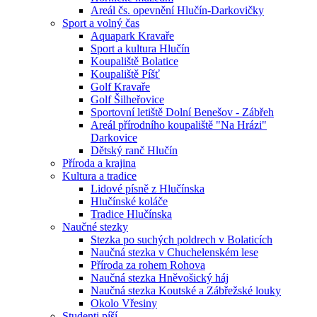
Areál čs. opevnění Hlučín-Darkovičky
Sport a volný čas
Aquapark Kravaře
Sport a kultura Hlučín
Koupaliště Bolatice
Koupaliště Píšť
Golf Kravaře
Golf Šilheřovice
Sportovní letiště Dolní Benešov - Zábřeh
Areál přírodního koupaliště "Na Hrázi"
Darkovice
Dětský ranč Hlučín
Příroda a krajina
Kultura a tradice
Lidové písně z Hlučínska
Hlučínské koláče
Tradice Hlučínska
Naučné stezky
Stezka po suchých poldrech v Bolaticích
Naučná stezka v Chuchelenském lese
Příroda za rohem Rohova
Naučná stezka Hněvošický háj
Naučná stezka Koutské a Zábřežské louky
Okolo Vřesiny
Studenti píší