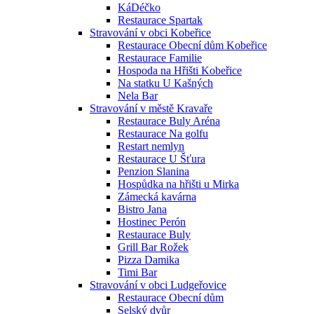
KáDéčko
Restaurace Spartak
Stravování v obci Kobeřice
Restaurace Obecní dům Kobeřice
Restaurace Familie
Hospoda na Hřišti Kobeřice
Na statku U Kašných
Nela Bar
Stravování v městě Kravaře
Restaurace Buly Aréna
Restaurace Na golfu
Restart nemlyn
Restaurace U Šťura
Penzion Slanina
Hospůdka na hřišti u Mirka
Zámecká kavárna
Bistro Jana
Hostinec Perón
Restaurace Buly
Grill Bar Rožek
Pizza Damika
Timi Bar
Stravování v obci Ludgeřovice
Restaurace Obecní dům
Selský dvůr