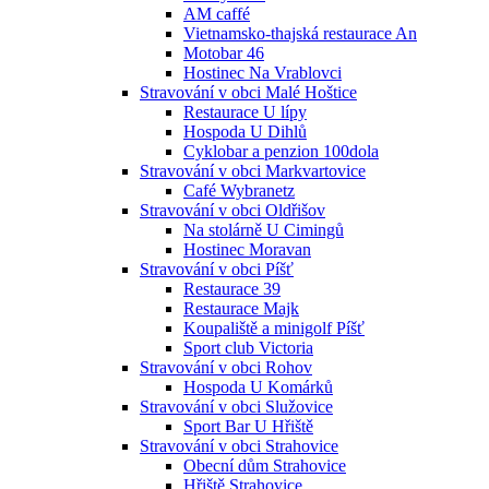
AM caffé
Vietnamsko-thajská restaurace An
Motobar 46
Hostinec Na Vrablovci
Stravování v obci Malé Hoštice
Restaurace U lípy
Hospoda U Dihlů
Cyklobar a penzion 100dola
Stravování v obci Markvartovice
Café Wybranetz
Stravování v obci Oldřišov
Na stolárně U Cimingů
Hostinec Moravan
Stravování v obci Píšť
Restaurace 39
Restaurace Majk
Koupaliště a minigolf Píšť
Sport club Victoria
Stravování v obci Rohov
Hospoda U Komárků
Stravování v obci Služovice
Sport Bar U Hřiště
Stravování v obci Strahovice
Obecní dům Strahovice
Hřiště Strahovice