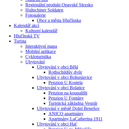
Regionální produkt Opavské Slezsko
Hultschiner Soldaten
Fotogalerie
Obce a města Hlučínska
Kalendář akcí
Kulturní kalendář
Hlučínská TV
Turista
Interaktivní mapa
Mobilní aplikace
Cykloturistika
Ubytování
Ubytování v obci Bělá
Rothschildův dvůr
Ubytování v obci Bohuslavice
Penzion U Kostela
Ubytování v obci Bolatice
Penzion na koupališti
Penzion U Fontány
Turistická základna Vesmír
Ubytování v městě Dolní Benešov
ANICO apartmány
Apartmány LaCatherina 1911
Ubytování v obci Hať