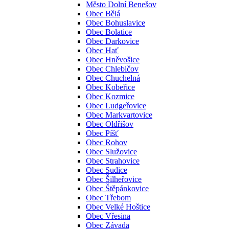
Město Dolní Benešov
Obec Bělá
Obec Bohuslavice
Obec Bolatice
Obec Darkovice
Obec Hať
Obec Hněvošice
Obec Chlebičov
Obec Chuchelná
Obec Kobeřice
Obec Kozmice
Obec Ludgeřovice
Obec Markvartovice
Obec Oldřišov
Obec Píšť
Obec Rohov
Obec Služovice
Obec Strahovice
Obec Sudice
Obec Šilheřovice
Obec Štěpánkovice
Obec Třebom
Obec Velké Hoštice
Obec Vřesina
Obec Závada