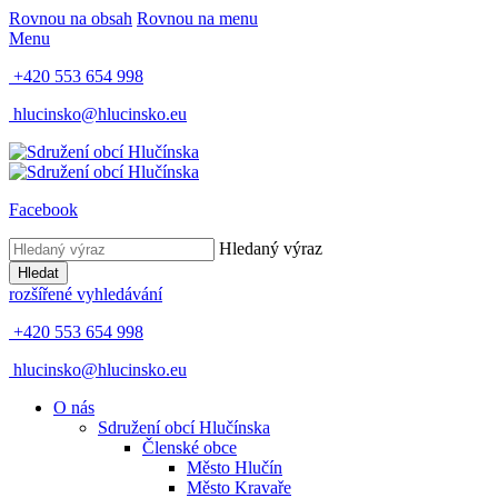
Rovnou na obsah
Rovnou na menu
Menu
+420 553 654 998
hlucinsko@hlucinsko.eu
Facebook
Hledaný výraz
Hledat
rozšířené vyhledávání
+420 553 654 998
hlucinsko@hlucinsko.eu
O nás
Sdružení obcí Hlučínska
Členské obce
Město Hlučín
Město Kravaře