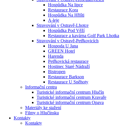
Hospůdka Na lipce
Restaurace Kora
Hospůdka Na Hřišti
A-leje
Stravování v Ostravě-Lhotce
Hospůdka Pod Věží
Restaurace a kavárna Golf Park Lhotka
Stravování v Ostravě-Petřkovicích
Hospoda U Jana
GREEN Hotel
Harenda
Petřkovická restaurace
Hostinec Staré Nádraží
Bistropen
Restaurace Barkson
Restaurace U Sněhoty
Informační centra
Turistické informační centrum Hlučín
Turistické informační centrum Kravaře
Turistické informační centrum Opava
Materiály ke stažení
Filmy o Hlučínsku
Kontakty
Kontakty