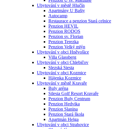
Penzion U sv. Mikuláše
Ubytování v městě Hlučín
Apartmány U Bašty
Autocamp
Restaurace a penzion Stará celnice
Penzion HEVIL
Penzion RODOS
Penzion sv. Florian
Penzion Terezka
Penzion Velký mlýn
Ubytování v obci Hněvošice
Villa Glassberg
Ubytování v obci Chlebičov
Slezská Siesta
Ubytování v obci Kozmice
Hájenka Kozmice
Ubytování v městě Kravaře
Buly aréna
Silesia Golf Resort Kravaře
Penzion Buly Centrum
Penzion Hedvika
Penzion Slanina
Penzion Stará škola
Apartmán Helga
Ubytování v obci Strahovice