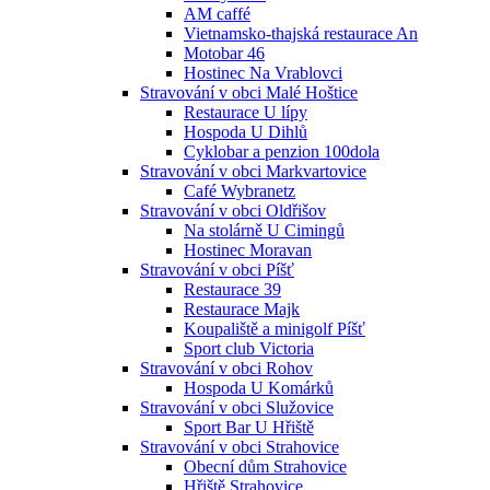
AM caffé
Vietnamsko-thajská restaurace An
Motobar 46
Hostinec Na Vrablovci
Stravování v obci Malé Hoštice
Restaurace U lípy
Hospoda U Dihlů
Cyklobar a penzion 100dola
Stravování v obci Markvartovice
Café Wybranetz
Stravování v obci Oldřišov
Na stolárně U Cimingů
Hostinec Moravan
Stravování v obci Píšť
Restaurace 39
Restaurace Majk
Koupaliště a minigolf Píšť
Sport club Victoria
Stravování v obci Rohov
Hospoda U Komárků
Stravování v obci Služovice
Sport Bar U Hřiště
Stravování v obci Strahovice
Obecní dům Strahovice
Hřiště Strahovice