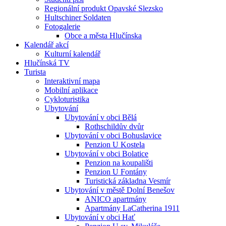
Regionální produkt Opavské Slezsko
Hultschiner Soldaten
Fotogalerie
Obce a města Hlučínska
Kalendář akcí
Kulturní kalendář
Hlučínská TV
Turista
Interaktivní mapa
Mobilní aplikace
Cykloturistika
Ubytování
Ubytování v obci Bělá
Rothschildův dvůr
Ubytování v obci Bohuslavice
Penzion U Kostela
Ubytování v obci Bolatice
Penzion na koupališti
Penzion U Fontány
Turistická základna Vesmír
Ubytování v městě Dolní Benešov
ANICO apartmány
Apartmány LaCatherina 1911
Ubytování v obci Hať