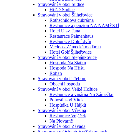
Stravování v obci Sudice
Hřiště Sudice
Stravování v obci Šilheřovice
Rothschildova cukrárna
Restaurace a penzion NA NÁMĚSTÍ
Hotel U sv. Jana
Restaurace Palmenhaus
Restaurace Dolní dvůr
Medoo - Zámecká medárna
Hotel Golf Šilheřovice
Stravování v obci Štěpánkovice
Hospoda Na Statku
Hospoda Na Hřišti
Rohan
Stravování v obci Třebom
Obecní hospoda
Stravování v obci Velké Hoštice
Restaurace a vinárna Na Zámečku
Pohostinství Vítek
Hospůdka U Hájků
Stravování v obci Vřesina
Restaurace Vojáček
Na Plovárně
Stravování v obci Závada
Stravování v Ostravě-Hošťálkovicích