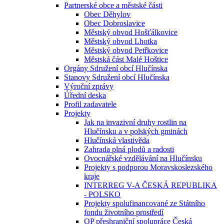
Partnerské obce a městské části
Obec Děhylov
Obec Dobroslavice
Městský obvod Hošťálkovice
Městský obvod Lhotka
Městský obvod Petřkovice
Městská část Malé Hoštice
Orgány Sdružení obcí Hlučínska
Stanovy Sdružení obcí Hlučínska
Výroční zprávy
Úřední deska
Profil zadavatele
Projekty
Jak na invazivní druhy rostlin na
Hlučínsku a v polských gminách
Hlučínská vlastivěda
Zahrada plná plodů a radosti
Ovocnářské vzdělávání na Hlučínsku
Projekty s podporou Moravskoslezského
kraje
INTERREG V-A ČESKÁ REPUBLIKA
- POLSKO
Projekty spolufinancované ze Státního
fondu životního prostředí
OP přeshraniční spolupráce Česká