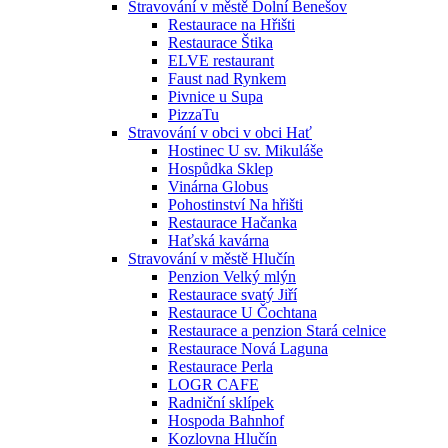
Stravování v městě Dolní Benešov
Restaurace na Hřišti
Restaurace Štika
ELVE restaurant
Faust nad Rynkem
Pivnice u Supa
PizzaTu
Stravování v obci v obci Hať
Hostinec U sv. Mikuláše
Hospůdka Sklep
Vinárna Globus
Pohostinství Na hřišti
Restaurace Hačanka
Haťská kavárna
Stravování v městě Hlučín
Penzion Velký mlýn
Restaurace svatý Jiří
Restaurace U Čochtana
Restaurace a penzion Stará celnice
Restaurace Nová Laguna
Restaurace Perla
LOGR CAFE
Radniční sklípek
Hospoda Bahnhof
Kozlovna Hlučín