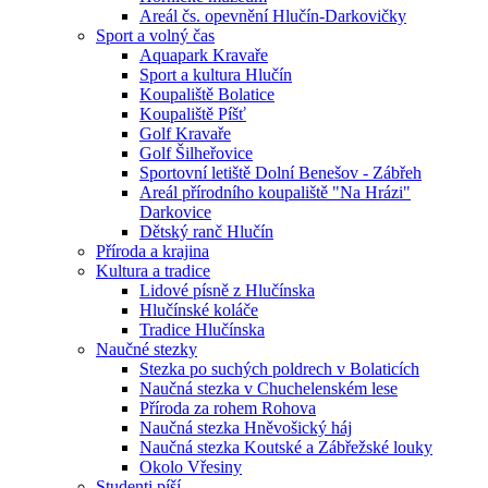
Areál čs. opevnění Hlučín-Darkovičky
Sport a volný čas
Aquapark Kravaře
Sport a kultura Hlučín
Koupaliště Bolatice
Koupaliště Píšť
Golf Kravaře
Golf Šilheřovice
Sportovní letiště Dolní Benešov - Zábřeh
Areál přírodního koupaliště "Na Hrázi"
Darkovice
Dětský ranč Hlučín
Příroda a krajina
Kultura a tradice
Lidové písně z Hlučínska
Hlučínské koláče
Tradice Hlučínska
Naučné stezky
Stezka po suchých poldrech v Bolaticích
Naučná stezka v Chuchelenském lese
Příroda za rohem Rohova
Naučná stezka Hněvošický háj
Naučná stezka Koutské a Zábřežské louky
Okolo Vřesiny
Studenti píší