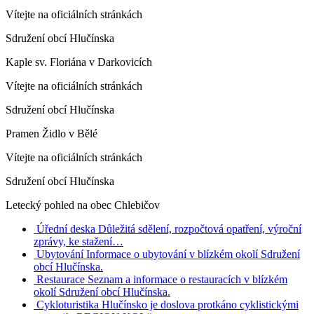
Vítejte na oficiálních stránkách
Sdružení obcí Hlučínska
Kaple sv. Floriána v Darkovicích
Vítejte na oficiálních stránkách
Sdružení obcí Hlučínska
Pramen Židlo v Bělé
Vítejte na oficiálních stránkách
Sdružení obcí Hlučínska
Letecký pohled na obec Chlebičov
Úřední deska
Důležitá sdělení, rozpočtová opatření, výroční
zprávy, ke stažení…
Ubytování
Informace o ubytování v blízkém okolí Sdružení
obcí Hlučínska.
Restaurace
Seznam a informace o restauracích v blízkém
okolí Sdružení obcí Hlučínska.
Cykloturistika
Hlučínsko je doslova protkáno cyklistickými