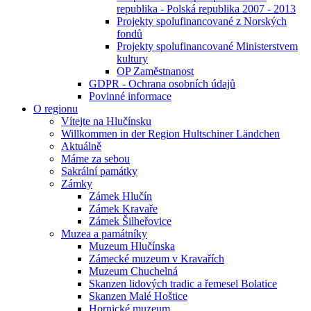
republika - Polská republika 2007 - 2013
Projekty spolufinancované z Norských
fondů
Projekty spolufinancované Ministerstvem
kultury
OP Zaměstnanost
GDPR - Ochrana osobních údajů
Povinné informace
O regionu
Vítejte na Hlučínsku
Willkommen in der Region Hultschiner Ländchen
Aktuálně
Máme za sebou
Sakrální památky
Zámky
Zámek Hlučín
Zámek Kravaře
Zámek Šilheřovice
Muzea a památníky
Muzeum Hlučínska
Zámecké muzeum v Kravařích
Muzeum Chuchelná
Skanzen lidových tradic a řemesel Bolatice
Skanzen Malé Hoštice
Hornické muzeum