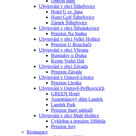
Obecní dům
Ubytování v obci Šilheřovice
Hotel U sv. Jana
Hotel Golf Šilheřovice
Zámek Šilheřovice
Ubytování v obci Štěpánkovice
Penzion Na Statku
Ubytování v obci Velké Hoštice
Penzion U Bouchače
Ubytování v obci Vřesina
Bungalov u Draka
Kemp Vodní Důl
Ubytování v obci Závada
Penzion Závada
Ubytování v Ostravě-Lhotce
Penzion Lhotka
Ubytování v Ostravě-Petřkovicích
GREEN Hotel
Apartmánový dům Landek
Landek Park
Penzion Staré nádraží
Ubytování v obci Malé Hoštice
Cyklobar a penzion 100dola
Penzion Jory
Restaurace