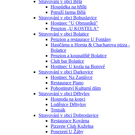
Stravování v obci Bělá
Hospůdka na hřišti
Pstruží farma Bělá
Stravování v obci Bohuslavice
Hostinec "U Obrusníků"
Penzion „U KOSTELA“
Stravování v obci Bolatice
Penzion a restaurace U Fontány
Hasičárna u Horsta & Chacharova pizza -
Bolatice
Penzion a koupaliště Bolatice
Club bar Bolatice
Hostinec U kozla na Borové
Stravování v obci Darkovice
Hostinec Na Zastávce
Restaurace Piano
Pohostinství Kulturní dům
Stravování v obci Děhylov
Hospoda na kopci
Loděnice Děhylov
Tenisák
Stravování v obci Dobroslavice
Restaurace Kovárna
Pizzerie Club Kuželna
Posezení U Žáby