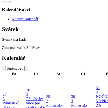
Kalendář akcí
Kulturní kalendář
Svátek
Svátek má
Lada
Zítra má svátek
Soběslav
Kalendář
Srpen
2026
Po
Út
St
Čt
P
31
28
4
27
3
29
30
NOČN
3
Příměstský
3
3
VÝPR
Příměstský
tábor pro
Příměstský
Příměstský
ZA
tábor pro
předškoláky