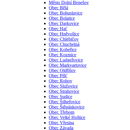
Město Dolní Benešov
Obec Bělá
Obec Bohuslavice
Obec Bolatice
Obec Darkovice
Obec Hať
Obec Hněvošice
Obec Chlebičov
Obec Chuchelná
Obec Kobeřice
Obec Kozmice
Obec Ludgeřovice
Obec Markvartovice
Obec Oldřišov
Obec Píšť
Obec Rohov
Obec Služovice
Obec Strahovice
Obec Sudice
Obec Šilheřovice
Obec Štěpánkovice
Obec Třebom
Obec Velké Hoštice
Obec Vřesina
Obec Závada