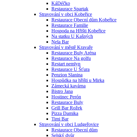
KáDéčko
Restaurace Spartak
Stravování v obci Kobeřice
Restaurace Obecní dům Kobeřice
Restaurace Familie
Hospoda na Hřišti Kobeřice
Na statku U Kašných
Nela Bar
Stravování v městě Kravaře
Restaurace Buly Aréna
Restaurace Na golfu
Restart nemlyn
Restaurace U Šťura
Penzion Slanina
Hospůdka na hřišti u Mirka
Zámecká kavárna
Bistro Jana
Hostinec Perón
Restaurace Buly
Grill Bar Rožek
Pizza Damika
Timi Bar
Stravování v obci Ludgeřovice
Restaurace Obecní dům
Selský dvůr