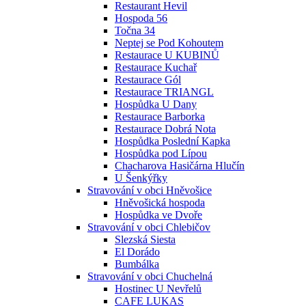
Restaurant Hevil
Hospoda 56
Točna 34
Neptej se Pod Kohoutem
Restaurace U KUBINŮ
Restaurace Kuchař
Restaurace Gól
Restaurace TRIANGL
Hospůdka U Dany
Restaurace Barborka
Restaurace Dobrá Nota
Hospůdka Poslední Kapka
Hospůdka pod Lípou
Chacharova Hasičárna Hlučín
U Šenkýřky
Stravování v obci Hněvošice
Hněvošická hospoda
Hospůdka ve Dvoře
Stravování v obci Chlebičov
Slezská Siesta
El Dorádo
Bumbálka
Stravování v obci Chuchelná
Hostinec U Nevřelů
CAFE LUKAS