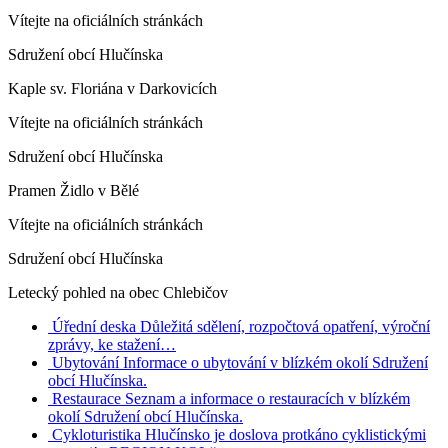
Vítejte na oficiálních stránkách
Sdružení obcí Hlučínska
Kaple sv. Floriána v Darkovicích
Vítejte na oficiálních stránkách
Sdružení obcí Hlučínska
Pramen Židlo v Bělé
Vítejte na oficiálních stránkách
Sdružení obcí Hlučínska
Letecký pohled na obec Chlebičov
Úřední deska
Důležitá sdělení, rozpočtová opatření, výroční
zprávy, ke stažení…
Ubytování
Informace o ubytování v blízkém okolí Sdružení
obcí Hlučínska.
Restaurace
Seznam a informace o restauracích v blízkém
okolí Sdružení obcí Hlučínska.
Cykloturistika
Hlučínsko je doslova protkáno cyklistickými