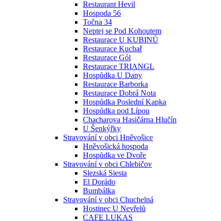
Restaurant Hevil
Hospoda 56
Točna 34
Neptej se Pod Kohoutem
Restaurace U KUBINŮ
Restaurace Kuchař
Restaurace Gól
Restaurace TRIANGL
Hospůdka U Dany
Restaurace Barborka
Restaurace Dobrá Nota
Hospůdka Poslední Kapka
Hospůdka pod Lípou
Chacharova Hasičárna Hlučín
U Šenkýřky
Stravování v obci Hněvošice
Hněvošická hospoda
Hospůdka ve Dvoře
Stravování v obci Chlebičov
Slezská Siesta
El Dorádo
Bumbálka
Stravování v obci Chuchelná
Hostinec U Nevřelů
CAFE LUKAS