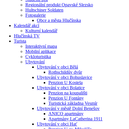
Regionální produkt Opavské Slezsko
Hultschiner Soldaten
Fotogalerie
Obce a města Hlučínska
Kalendář akcí
Kulturní kalendář
Hlučínská TV
Turista
Interaktivní mapa
Mobilní aplikace
Cykloturistika
Ubytování
Ubytování v obci Bělá
Rothschildův dvůr
Ubytování v obci Bohuslavice
Penzion U Kostela
Ubytování v obci Bolatice
Penzion na koupališti
Penzion U Fontány
Turistická základna Vesmír
Ubytování v městě Dolní Benešov
ANICO apartmány
Apartmány LaCatherina 1911
Ubytování v obci Hať