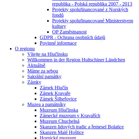
republika - Polská republika 2007 - 2013
Projekty spolufinancované z Norských
fondů
Projekty spolufinancované Ministerstvem
kultury
OP Zaměstnanost
GDPR - Ochrana osobních údajů
Povinné informace
O regionu
Vítejte na Hlučínsku
Willkommen in der Region Hultschiner Ländchen
Aktuálně
Máme za sebou
Sakrální památky
Zámky
Zámek Hlučín
Zámek Kravaře
Zámek Šilheřovice
Muzea a památníky
Muzeum Hlučínska
Zámecké muzeum v Kravařích
Muzeum Chuchelná
Skanzen lidových tradic a řemesel Bolatice
Skanzen Malé Hoštice
Hornické muzeum