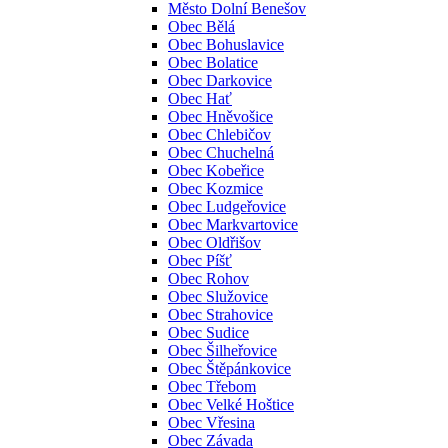
Město Dolní Benešov
Obec Bělá
Obec Bohuslavice
Obec Bolatice
Obec Darkovice
Obec Hať
Obec Hněvošice
Obec Chlebičov
Obec Chuchelná
Obec Kobeřice
Obec Kozmice
Obec Ludgeřovice
Obec Markvartovice
Obec Oldřišov
Obec Píšť
Obec Rohov
Obec Služovice
Obec Strahovice
Obec Sudice
Obec Šilheřovice
Obec Štěpánkovice
Obec Třebom
Obec Velké Hoštice
Obec Vřesina
Obec Závada