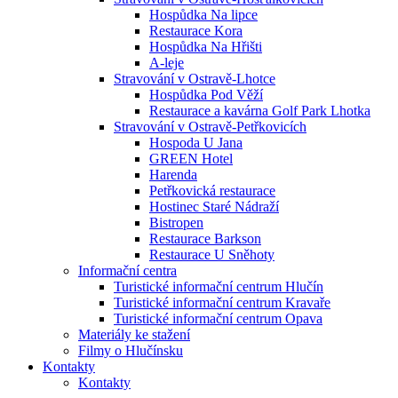
Hospůdka Na lipce
Restaurace Kora
Hospůdka Na Hřišti
A-leje
Stravování v Ostravě-Lhotce
Hospůdka Pod Věží
Restaurace a kavárna Golf Park Lhotka
Stravování v Ostravě-Petřkovicích
Hospoda U Jana
GREEN Hotel
Harenda
Petřkovická restaurace
Hostinec Staré Nádraží
Bistropen
Restaurace Barkson
Restaurace U Sněhoty
Informační centra
Turistické informační centrum Hlučín
Turistické informační centrum Kravaře
Turistické informační centrum Opava
Materiály ke stažení
Filmy o Hlučínsku
Kontakty
Kontakty