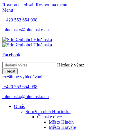
Rovnou na obsah
Rovnou na menu
Menu
+420 553 654 998
hlucinsko@hlucinsko.eu
Facebook
Hledaný výraz
Hledat
rozšířené vyhledávání
+420 553 654 998
hlucinsko@hlucinsko.eu
O nás
Sdružení obcí Hlučínska
Členské obce
Město Hlučín
Město Kravaře