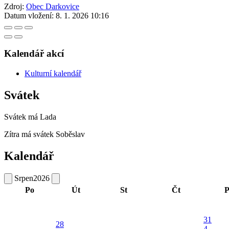
Zdroj:
Obec Darkovice
Datum vložení:
8. 1. 2026 10:16
Kalendář akcí
Kulturní kalendář
Svátek
Svátek má
Lada
Zítra má svátek
Soběslav
Kalendář
Srpen
2026
Po
Út
St
Čt
P
31
28
4