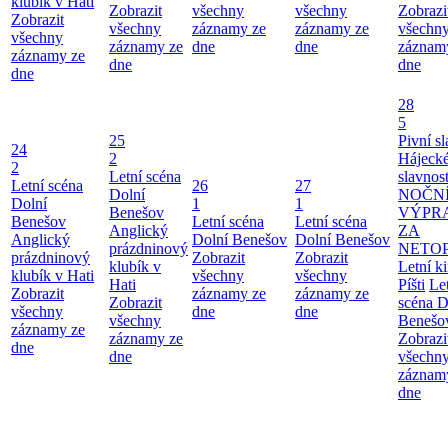
klubík v Hati
Zobrazit
všechny
všechny
Zobrazi
Zobrazit
všechny
záznamy ze
záznamy ze
všechn
všechny
záznamy ze
dne
dne
záznam
záznamy ze
dne
dne
dne
28
5
25
Pivní sl
24
2
Hájecké
2
Letní scéna
slavnost
Letní scéna
26
27
Dolní
NOČN
Dolní
1
1
Benešov
VÝPR
Benešov
Letní scéna
Letní scéna
Anglický
ZA
Anglický
Dolní Benešov
Dolní Benešov
prázdninový
NETO
prázdninový
Zobrazit
Zobrazit
klubík v
Letní k
klubík v Hati
všechny
všechny
Hati
Píšti
Le
Zobrazit
záznamy ze
záznamy ze
Zobrazit
scéna D
všechny
dne
dne
všechny
Benešo
záznamy ze
záznamy ze
Zobrazi
dne
dne
všechn
záznam
dne