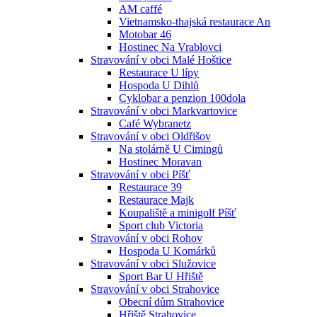
AM caffé
Vietnamsko-thajská restaurace An
Motobar 46
Hostinec Na Vrablovci
Stravování v obci Malé Hoštice
Restaurace U lípy
Hospoda U Dihlů
Cyklobar a penzion 100dola
Stravování v obci Markvartovice
Café Wybranetz
Stravování v obci Oldřišov
Na stolárně U Cimingů
Hostinec Moravan
Stravování v obci Píšť
Restaurace 39
Restaurace Majk
Koupaliště a minigolf Píšť
Sport club Victoria
Stravování v obci Rohov
Hospoda U Komárků
Stravování v obci Služovice
Sport Bar U Hřiště
Stravování v obci Strahovice
Obecní dům Strahovice
Hřiště Strahovice