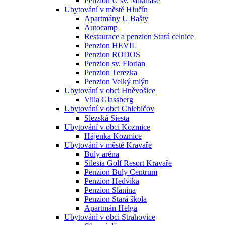
Penzion U sv. Mikuláše
Ubytování v městě Hlučín
Apartmány U Bašty
Autocamp
Restaurace a penzion Stará celnice
Penzion HEVIL
Penzion RODOS
Penzion sv. Florian
Penzion Terezka
Penzion Velký mlýn
Ubytování v obci Hněvošice
Villa Glassberg
Ubytování v obci Chlebičov
Slezská Siesta
Ubytování v obci Kozmice
Hájenka Kozmice
Ubytování v městě Kravaře
Buly aréna
Silesia Golf Resort Kravaře
Penzion Buly Centrum
Penzion Hedvika
Penzion Slanina
Penzion Stará škola
Apartmán Helga
Ubytování v obci Strahovice