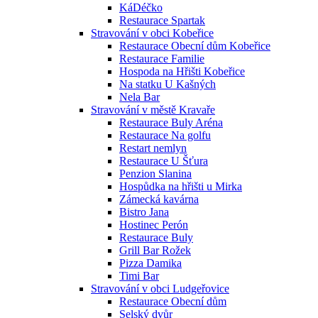
KáDéčko
Restaurace Spartak
Stravování v obci Kobeřice
Restaurace Obecní dům Kobeřice
Restaurace Familie
Hospoda na Hřišti Kobeřice
Na statku U Kašných
Nela Bar
Stravování v městě Kravaře
Restaurace Buly Aréna
Restaurace Na golfu
Restart nemlyn
Restaurace U Šťura
Penzion Slanina
Hospůdka na hřišti u Mirka
Zámecká kavárna
Bistro Jana
Hostinec Perón
Restaurace Buly
Grill Bar Rožek
Pizza Damika
Timi Bar
Stravování v obci Ludgeřovice
Restaurace Obecní dům
Selský dvůr