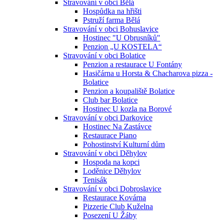
Stravování v obci Bělá
Hospůdka na hřišti
Pstruží farma Bělá
Stravování v obci Bohuslavice
Hostinec "U Obrusníků"
Penzion „U KOSTELA“
Stravování v obci Bolatice
Penzion a restaurace U Fontány
Hasičárna u Horsta & Chacharova pizza -
Bolatice
Penzion a koupaliště Bolatice
Club bar Bolatice
Hostinec U kozla na Borové
Stravování v obci Darkovice
Hostinec Na Zastávce
Restaurace Piano
Pohostinství Kulturní dům
Stravování v obci Děhylov
Hospoda na kopci
Loděnice Děhylov
Tenisák
Stravování v obci Dobroslavice
Restaurace Kovárna
Pizzerie Club Kuželna
Posezení U Žáby