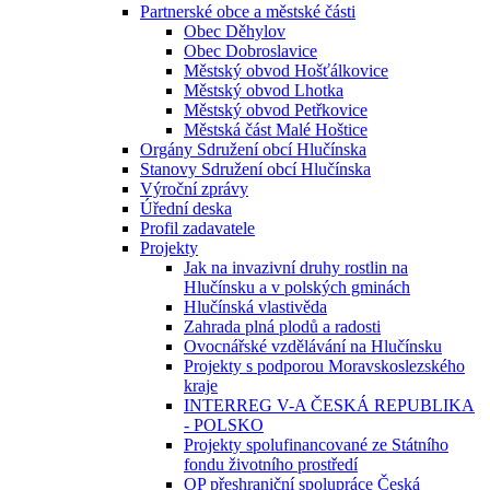
Partnerské obce a městské části
Obec Děhylov
Obec Dobroslavice
Městský obvod Hošťálkovice
Městský obvod Lhotka
Městský obvod Petřkovice
Městská část Malé Hoštice
Orgány Sdružení obcí Hlučínska
Stanovy Sdružení obcí Hlučínska
Výroční zprávy
Úřední deska
Profil zadavatele
Projekty
Jak na invazivní druhy rostlin na
Hlučínsku a v polských gminách
Hlučínská vlastivěda
Zahrada plná plodů a radosti
Ovocnářské vzdělávání na Hlučínsku
Projekty s podporou Moravskoslezského
kraje
INTERREG V-A ČESKÁ REPUBLIKA
- POLSKO
Projekty spolufinancované ze Státního
fondu životního prostředí
OP přeshraniční spolupráce Česká