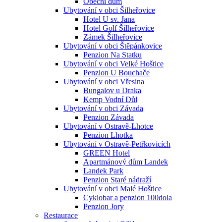
Obecní dům
Ubytování v obci Šilheřovice
Hotel U sv. Jana
Hotel Golf Šilheřovice
Zámek Šilheřovice
Ubytování v obci Štěpánkovice
Penzion Na Statku
Ubytování v obci Velké Hoštice
Penzion U Bouchače
Ubytování v obci Vřesina
Bungalov u Draka
Kemp Vodní Důl
Ubytování v obci Závada
Penzion Závada
Ubytování v Ostravě-Lhotce
Penzion Lhotka
Ubytování v Ostravě-Petřkovicích
GREEN Hotel
Apartmánový dům Landek
Landek Park
Penzion Staré nádraží
Ubytování v obci Malé Hoštice
Cyklobar a penzion 100dola
Penzion Jory
Restaurace