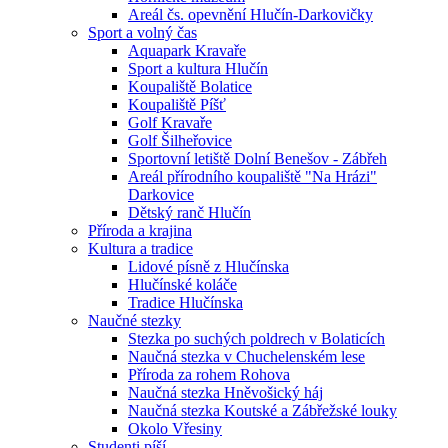
Areál čs. opevnění Hlučín-Darkovičky
Sport a volný čas
Aquapark Kravaře
Sport a kultura Hlučín
Koupaliště Bolatice
Koupaliště Píšť
Golf Kravaře
Golf Šilheřovice
Sportovní letiště Dolní Benešov - Zábřeh
Areál přírodního koupaliště "Na Hrázi"
Darkovice
Dětský ranč Hlučín
Příroda a krajina
Kultura a tradice
Lidové písně z Hlučínska
Hlučínské koláče
Tradice Hlučínska
Naučné stezky
Stezka po suchých poldrech v Bolaticích
Naučná stezka v Chuchelenském lese
Příroda za rohem Rohova
Naučná stezka Hněvošický háj
Naučná stezka Koutské a Zábřežské louky
Okolo Vřesiny
Studenti píší