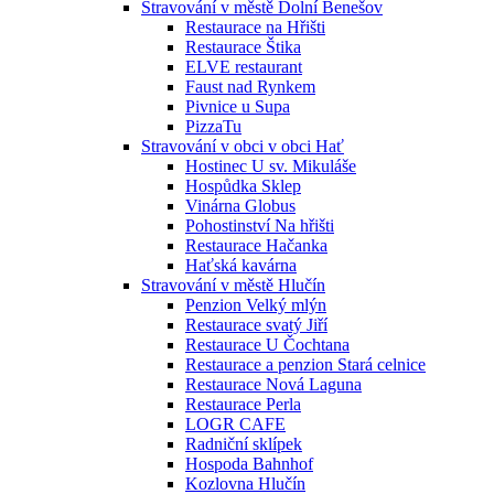
Stravování v městě Dolní Benešov
Restaurace na Hřišti
Restaurace Štika
ELVE restaurant
Faust nad Rynkem
Pivnice u Supa
PizzaTu
Stravování v obci v obci Hať
Hostinec U sv. Mikuláše
Hospůdka Sklep
Vinárna Globus
Pohostinství Na hřišti
Restaurace Hačanka
Haťská kavárna
Stravování v městě Hlučín
Penzion Velký mlýn
Restaurace svatý Jiří
Restaurace U Čochtana
Restaurace a penzion Stará celnice
Restaurace Nová Laguna
Restaurace Perla
LOGR CAFE
Radniční sklípek
Hospoda Bahnhof
Kozlovna Hlučín