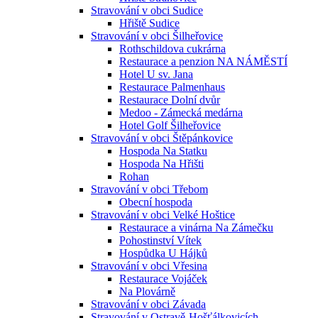
Stravování v obci Sudice
Hřiště Sudice
Stravování v obci Šilheřovice
Rothschildova cukrárna
Restaurace a penzion NA NÁMĚSTÍ
Hotel U sv. Jana
Restaurace Palmenhaus
Restaurace Dolní dvůr
Medoo - Zámecká medárna
Hotel Golf Šilheřovice
Stravování v obci Štěpánkovice
Hospoda Na Statku
Hospoda Na Hřišti
Rohan
Stravování v obci Třebom
Obecní hospoda
Stravování v obci Velké Hoštice
Restaurace a vinárna Na Zámečku
Pohostinství Vítek
Hospůdka U Hájků
Stravování v obci Vřesina
Restaurace Vojáček
Na Plovárně
Stravování v obci Závada
Stravování v Ostravě-Hošťálkovicích