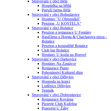
Stravování v obci Bělá
Hospůdka na hřišti
Pstruží farma Bělá
Stravování v obci Bohuslavice
Hostinec "U Obrusníků"
Penzion „U KOSTELA“
Stravování v obci Bolatice
Penzion a restaurace U Fontány
Hasičárna u Horsta & Chacharova pizza -
Bolatice
Penzion a koupaliště Bolatice
Club bar Bolatice
Hostinec U kozla na Borové
Stravování v obci Darkovice
Hostinec Na Zastávce
Restaurace Piano
Pohostinství Kulturní dům
Stravování v obci Děhylov
Hospoda na kopci
Loděnice Děhylov
Tenisák
Stravování v obci Dobroslavice
Restaurace Kovárna
Pizzerie Club Kuželna
Posezení U Žáby