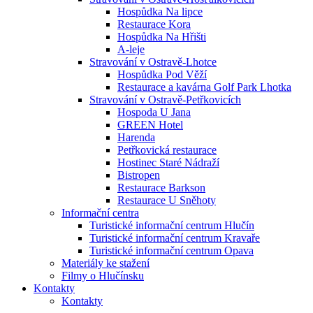
Hospůdka Na lipce
Restaurace Kora
Hospůdka Na Hřišti
A-leje
Stravování v Ostravě-Lhotce
Hospůdka Pod Věží
Restaurace a kavárna Golf Park Lhotka
Stravování v Ostravě-Petřkovicích
Hospoda U Jana
GREEN Hotel
Harenda
Petřkovická restaurace
Hostinec Staré Nádraží
Bistropen
Restaurace Barkson
Restaurace U Sněhoty
Informační centra
Turistické informační centrum Hlučín
Turistické informační centrum Kravaře
Turistické informační centrum Opava
Materiály ke stažení
Filmy o Hlučínsku
Kontakty
Kontakty