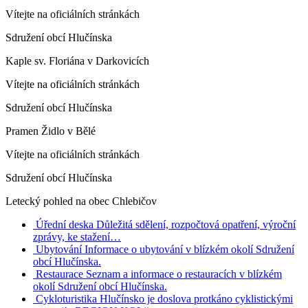
Vítejte na oficiálních stránkách
Sdružení obcí Hlučínska
Kaple sv. Floriána v Darkovicích
Vítejte na oficiálních stránkách
Sdružení obcí Hlučínska
Pramen Židlo v Bělé
Vítejte na oficiálních stránkách
Sdružení obcí Hlučínska
Letecký pohled na obec Chlebičov
Úřední deska
Důležitá sdělení, rozpočtová opatření, výroční
zprávy, ke stažení…
Ubytování
Informace o ubytování v blízkém okolí Sdružení
obcí Hlučínska.
Restaurace
Seznam a informace o restauracích v blízkém
okolí Sdružení obcí Hlučínska.
Cykloturistika
Hlučínsko je doslova protkáno cyklistickými