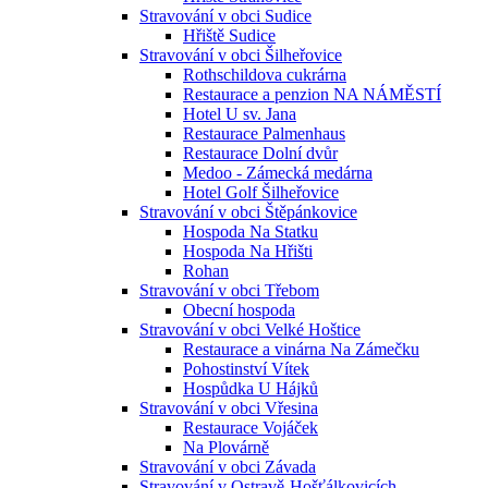
Stravování v obci Sudice
Hřiště Sudice
Stravování v obci Šilheřovice
Rothschildova cukrárna
Restaurace a penzion NA NÁMĚSTÍ
Hotel U sv. Jana
Restaurace Palmenhaus
Restaurace Dolní dvůr
Medoo - Zámecká medárna
Hotel Golf Šilheřovice
Stravování v obci Štěpánkovice
Hospoda Na Statku
Hospoda Na Hřišti
Rohan
Stravování v obci Třebom
Obecní hospoda
Stravování v obci Velké Hoštice
Restaurace a vinárna Na Zámečku
Pohostinství Vítek
Hospůdka U Hájků
Stravování v obci Vřesina
Restaurace Vojáček
Na Plovárně
Stravování v obci Závada
Stravování v Ostravě-Hošťálkovicích