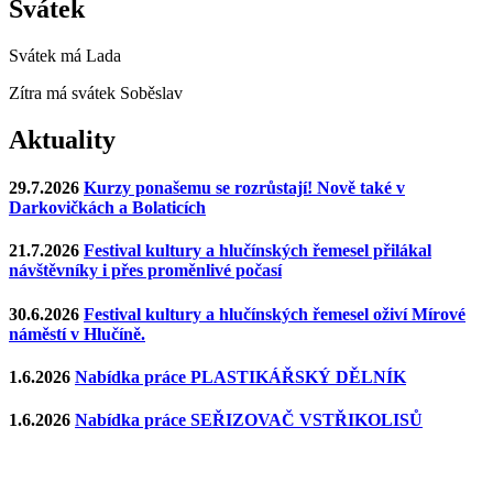
Svátek
Svátek má
Lada
Zítra má svátek
Soběslav
Aktuality
29.7.2026
Kurzy ponašemu se rozrůstají! Nově také v
Darkovičkách a Bolaticích
21.7.2026
Festival kultury a hlučínských řemesel přilákal
návštěvníky i přes proměnlivé počasí
30.6.2026
Festival kultury a hlučínských řemesel oživí Mírové
náměstí v Hlučíně.
1.6.2026
Nabídka práce PLASTIKÁŘSKÝ DĚLNÍK
1.6.2026
Nabídka práce SEŘIZOVAČ VSTŘIKOLISŮ