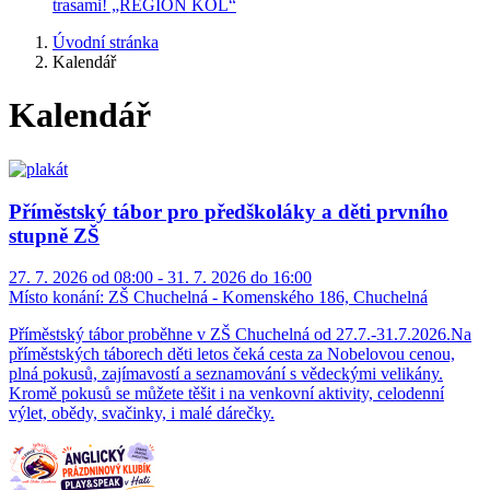
trasami! „REGION KOL“
Úvodní stránka
Kalendář
Kalendář
Příměstský tábor pro předškoláky a děti prvního
stupně ZŠ
27. 7. 2026 od 08:00 - 31. 7. 2026 do 16:00
Místo konání:
ZŠ Chuchelná - Komenského 186, Chuchelná
Příměstský tábor proběhne v ZŠ Chuchelná od 27.7.-31.7.2026.Na
příměstských táborech děti letos čeká cesta za Nobelovou cenou,
plná pokusů, zajímavostí a seznamování s vědeckými velikány.
Kromě pokusů se můžete těšit i na venkovní aktivity, celodenní
výlet, obědy, svačinky, i malé dárečky.