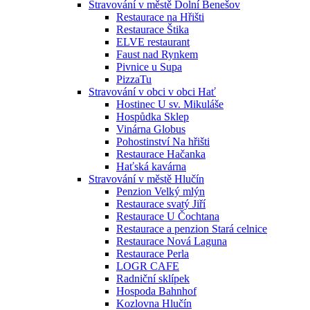
Stravování v městě Dolní Benešov
Restaurace na Hřišti
Restaurace Štika
ELVE restaurant
Faust nad Rynkem
Pivnice u Supa
PizzaTu
Stravování v obci v obci Hať
Hostinec U sv. Mikuláše
Hospůdka Sklep
Vinárna Globus
Pohostinství Na hřišti
Restaurace Hačanka
Haťská kavárna
Stravování v městě Hlučín
Penzion Velký mlýn
Restaurace svatý Jiří
Restaurace U Čochtana
Restaurace a penzion Stará celnice
Restaurace Nová Laguna
Restaurace Perla
LOGR CAFE
Radniční sklípek
Hospoda Bahnhof
Kozlovna Hlučín