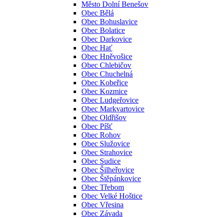
Město Dolní Benešov
Obec Bělá
Obec Bohuslavice
Obec Bolatice
Obec Darkovice
Obec Hať
Obec Hněvošice
Obec Chlebičov
Obec Chuchelná
Obec Kobeřice
Obec Kozmice
Obec Ludgeřovice
Obec Markvartovice
Obec Oldřišov
Obec Píšť
Obec Rohov
Obec Služovice
Obec Strahovice
Obec Sudice
Obec Šilheřovice
Obec Štěpánkovice
Obec Třebom
Obec Velké Hoštice
Obec Vřesina
Obec Závada