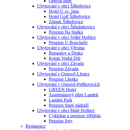
Obecní dům
Ubytování v obci Šilheřovice
Hotel U sv. Jana
Hotel Golf Šilheřovice
Zámek Šilheřovice
Ubytování v obci Štěpánkovice
Penzion Na Statku
Ubytování v obci Velké Hoštice
Penzion U Bouchače
Ubytování v obci Vřesina
Bungalov u Draka
Kemp Vodní Důl
Ubytování v obci Závada
Penzion Závada
Ubytování v Ostravě-Lhotce
Penzion Lhotka
Ubytování v Ostravě-Petřkovicích
GREEN Hotel
Apartmánový dům Landek
Landek Park
Penzion Staré nádraží
Ubytování v obci Malé Hoštice
Cyklobar a penzion 100dola
Penzion Jory
Restaurace