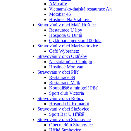
AM caffé
Vietnamsko-thajská restaurace An
Motobar 46
Hostinec Na Vrablovci
Stravování v obci Malé Hoštice
Restaurace U lípy
Hospoda U Dihlů
Cyklobar a penzion 100dola
Stravování v obci Markvartovice
Café Wybranetz
Stravování v obci Oldřišov
Na stolárně U Cimingů
Hostinec Moravan
Stravování v obci Píšť
Restaurace 39
Restaurace Majk
Koupaliště a minigolf Píšť
Sport club Victoria
Stravování v obci Rohov
Hospoda U Komárků
Stravování v obci Služovice
Sport Bar U Hřiště
Stravování v obci Strahovice
Obecní dům Strahovice
Hřiště Strahovice