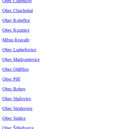
Obec Chlebičov
Obec Chuchelná
Obec Kobeřice
Obec Kozmice
Město Kravaře
Obec Ludgeřovice
Obec Markvartovice
Obec Oldřišov
Obec Píšť
Obec Rohov
Obec Služovice
Obec Strahovice
Obec Sudice
Obec Šilheřovice