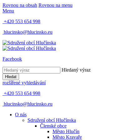
Rovnou na obsah
Rovnou na menu
Menu
+420 553 654 998
hlucinsko@hlucinsko.eu
Facebook
Hledaný výraz
Hledat
rozšířené vyhledávání
+420 553 654 998
hlucinsko@hlucinsko.eu
O nás
Sdružení obcí Hlučínska
Členské obce
Město Hlučín
Město Kravaře