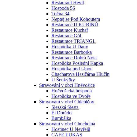
Restaurant Hevil
Hospoda 56
Točna 34
Neptej se Pod Kohoutem
Restaurace U KUBINŮ
Restaurace Kuchař
Restaurace Gól
Restaurace TRIANGL
Hospůdka U Dany
Restaurace Barborka
Restaurace Dobrá Nota
Hospůdka Poslední Kapka
Hospůdka pod Lípou
Chacharova Hasičárna Hlučín
U Šenkýřky
Stravování v obci Hněvošice
Hněvošická hospoda
Hospůdka ve Dvoře
Stravování v obci Chlebičov
Slezská Siesta
El Dorádo
Bumbálka
Stravování v obci Chuchelná
Hostinec U Nevřelů
CAFE LUKAS