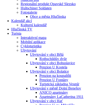
Regionální produkt Opavské Slezsko
Hultschiner Soldaten
Fotogalerie
Obce a města Hlučínska
Kalendář akcí
Kulturní kalendář
Hlučínská TV
Turista
Interaktivní mapa
Mobilní aplikace
Cykloturistika
Ubytování
Ubytování v obci Bělá
Rothschildův dvůr
Ubytování v obci Bohuslavice
Penzion U Kostela
Ubytování v obci Bolatice
Penzion na koupališti
Penzion U Fontány
Turistická základna Vesmír
Ubytování v městě Dolní Benešov
ANICO apartmány
Apartmány LaCatherina 1911
Ubytování v obci Hať