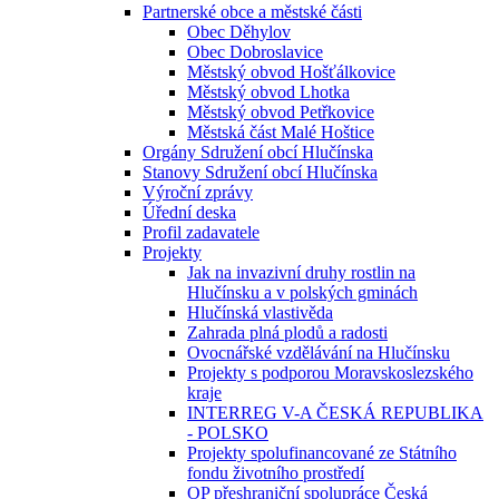
Partnerské obce a městské části
Obec Děhylov
Obec Dobroslavice
Městský obvod Hošťálkovice
Městský obvod Lhotka
Městský obvod Petřkovice
Městská část Malé Hoštice
Orgány Sdružení obcí Hlučínska
Stanovy Sdružení obcí Hlučínska
Výroční zprávy
Úřední deska
Profil zadavatele
Projekty
Jak na invazivní druhy rostlin na
Hlučínsku a v polských gminách
Hlučínská vlastivěda
Zahrada plná plodů a radosti
Ovocnářské vzdělávání na Hlučínsku
Projekty s podporou Moravskoslezského
kraje
INTERREG V-A ČESKÁ REPUBLIKA
- POLSKO
Projekty spolufinancované ze Státního
fondu životního prostředí
OP přeshraniční spolupráce Česká