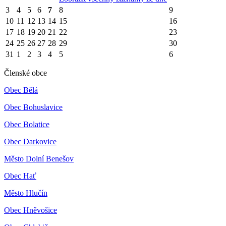
3
4
5
6
7
8
9
10
11
12
13
14
15
16
17
18
19
20
21
22
23
24
25
26
27
28
29
30
31
1
2
3
4
5
6
Členské obce
Obec Bělá
Obec Bohuslavice
Obec Bolatice
Obec Darkovice
Město Dolní Benešov
Obec Hať
Město Hlučín
Obec Hněvošice