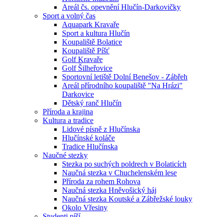
Areál čs. opevnění Hlučín-Darkovičky
Sport a volný čas
Aquapark Kravaře
Sport a kultura Hlučín
Koupaliště Bolatice
Koupaliště Píšť
Golf Kravaře
Golf Šilheřovice
Sportovní letiště Dolní Benešov - Zábřeh
Areál přírodního koupaliště "Na Hrázi"
Darkovice
Dětský ranč Hlučín
Příroda a krajina
Kultura a tradice
Lidové písně z Hlučínska
Hlučínské koláče
Tradice Hlučínska
Naučné stezky
Stezka po suchých poldrech v Bolaticích
Naučná stezka v Chuchelenském lese
Příroda za rohem Rohova
Naučná stezka Hněvošický háj
Naučná stezka Koutské a Zábřežské louky
Okolo Vřesiny
Studenti píší