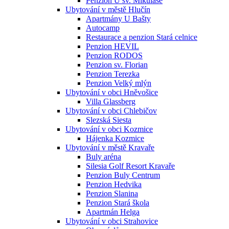
Penzion U sv. Mikuláše
Ubytování v městě Hlučín
Apartmány U Bašty
Autocamp
Restaurace a penzion Stará celnice
Penzion HEVIL
Penzion RODOS
Penzion sv. Florian
Penzion Terezka
Penzion Velký mlýn
Ubytování v obci Hněvošice
Villa Glassberg
Ubytování v obci Chlebičov
Slezská Siesta
Ubytování v obci Kozmice
Hájenka Kozmice
Ubytování v městě Kravaře
Buly aréna
Silesia Golf Resort Kravaře
Penzion Buly Centrum
Penzion Hedvika
Penzion Slanina
Penzion Stará škola
Apartmán Helga
Ubytování v obci Strahovice