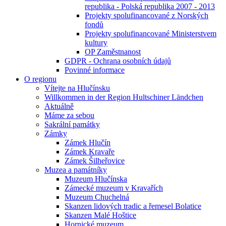
republika - Polská republika 2007 - 2013
Projekty spolufinancované z Norských
fondů
Projekty spolufinancované Ministerstvem
kultury
OP Zaměstnanost
GDPR - Ochrana osobních údajů
Povinné informace
O regionu
Vítejte na Hlučínsku
Willkommen in der Region Hultschiner Ländchen
Aktuálně
Máme za sebou
Sakrální památky
Zámky
Zámek Hlučín
Zámek Kravaře
Zámek Šilheřovice
Muzea a památníky
Muzeum Hlučínska
Zámecké muzeum v Kravařích
Muzeum Chuchelná
Skanzen lidových tradic a řemesel Bolatice
Skanzen Malé Hoštice
Hornické muzeum