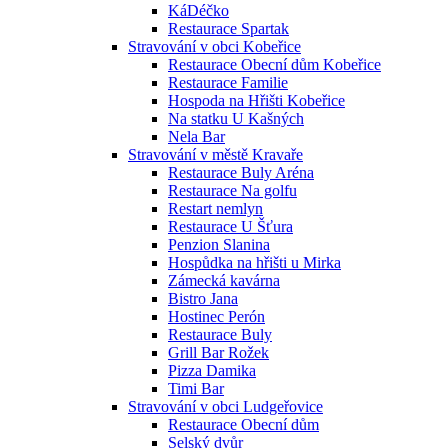
KáDéčko
Restaurace Spartak
Stravování v obci Kobeřice
Restaurace Obecní dům Kobeřice
Restaurace Familie
Hospoda na Hřišti Kobeřice
Na statku U Kašných
Nela Bar
Stravování v městě Kravaře
Restaurace Buly Aréna
Restaurace Na golfu
Restart nemlyn
Restaurace U Šťura
Penzion Slanina
Hospůdka na hřišti u Mirka
Zámecká kavárna
Bistro Jana
Hostinec Perón
Restaurace Buly
Grill Bar Rožek
Pizza Damika
Timi Bar
Stravování v obci Ludgeřovice
Restaurace Obecní dům
Selský dvůr