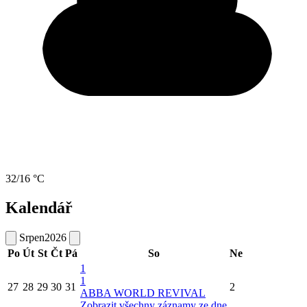
32/16 °C
Kalendář
Srpen
2026
Po
Út
St
Čt
Pá
So
Ne
1
1
27
28
29
30
31
2
ABBA WORLD REVIVAL
Zobrazit všechny záznamy ze dne