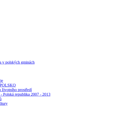
 a v polských gminách
je
 POLSKO
 životního prostředí
 - Polská republika 2007 - 2013
ů
ltury