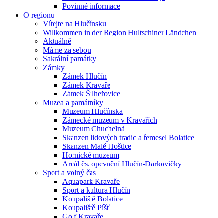
Povinné informace
O regionu
Vítejte na Hlučínsku
Willkommen in der Region Hultschiner Ländchen
Aktuálně
Máme za sebou
Sakrální památky
Zámky
Zámek Hlučín
Zámek Kravaře
Zámek Šilheřovice
Muzea a památníky
Muzeum Hlučínska
Zámecké muzeum v Kravařích
Muzeum Chuchelná
Skanzen lidových tradic a řemesel Bolatice
Skanzen Malé Hoštice
Hornické muzeum
Areál čs. opevnění Hlučín-Darkovičky
Sport a volný čas
Aquapark Kravaře
Sport a kultura Hlučín
Koupaliště Bolatice
Koupaliště Píšť
Golf Kravaře