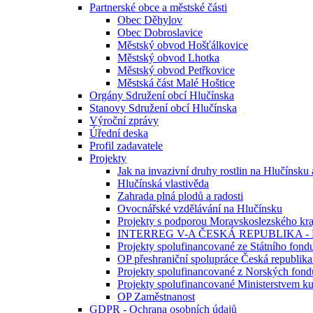
Partnerské obce a městské části
Obec Děhylov
Obec Dobroslavice
Městský obvod Hošťálkovice
Městský obvod Lhotka
Městský obvod Petřkovice
Městská část Malé Hoštice
Orgány Sdružení obcí Hlučínska
Stanovy Sdružení obcí Hlučínska
Výroční zprávy
Úřední deska
Profil zadavatele
Projekty
Jak na invazivní druhy rostlin na Hlučínsku
Hlučínská vlastivěda
Zahrada plná plodů a radosti
Ovocnářské vzdělávání na Hlučínsku
Projekty s podporou Moravskoslezského kra
INTERREG V-A ČESKÁ REPUBLIKA -
Projekty spolufinancované ze Státního fondu
OP přeshraniční spolupráce Česká republika
Projekty spolufinancované z Norských fond
Projekty spolufinancované Ministerstvem ku
OP Zaměstnanost
GDPR - Ochrana osobních údajů