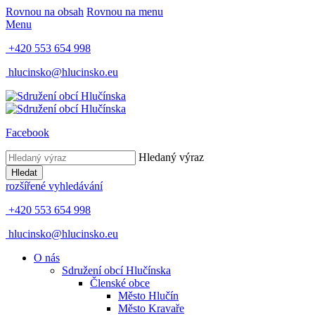
Rovnou na obsah
Rovnou na menu
Menu
+420 553 654 998
hlucinsko@hlucinsko.eu
Facebook
Hledaný výraz
Hledat
rozšířené vyhledávání
+420 553 654 998
hlucinsko@hlucinsko.eu
O nás
Sdružení obcí Hlučínska
Členské obce
Město Hlučín
Město Kravaře