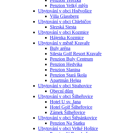
Penzion Terezka
Penzion Velký mlýn
Ubytování v obci Hněvošice
Villa Glassberg
Ubytování v obci Chlebičov
Slezská Siesta
Ubytování v obci Kozmice
Hájenka Kozmice
Ubytování v městě Kravaře
Buly aréna
Silesia Golf Resort Kravaře
Penzion Buly Centrum
Penzion Hedvika
Penzion Slanina
Penzion Stará škola
Apartmán Helga
Ubytování v obci Strahovice
Obecní dům
Ubytování v obci Šilheřovice
Hotel U sv. Jana
Hotel Golf Šilheřovice
Zámek Šilheřovice
Ubytování v obci Štěpánkovice
Penzion Na Statku
Ubytování v obci Velké Hoštice