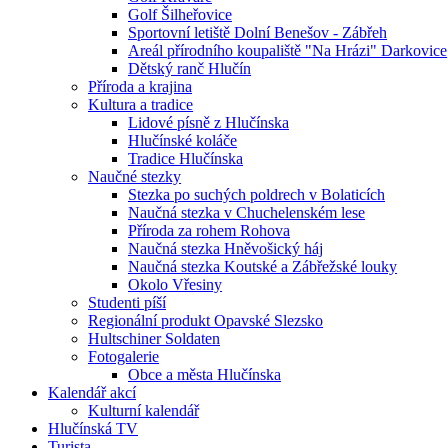
Golf Šilheřovice
Sportovní letiště Dolní Benešov - Zábřeh
Areál přírodního koupaliště "Na Hrázi" Darkovice
Dětský ranč Hlučín
Příroda a krajina
Kultura a tradice
Lidové písně z Hlučínska
Hlučínské koláče
Tradice Hlučínska
Naučné stezky
Stezka po suchých poldrech v Bolaticích
Naučná stezka v Chuchelenském lese
Příroda za rohem Rohova
Naučná stezka Hněvošický háj
Naučná stezka Koutské a Zábřežské louky
Okolo Vřesiny
Studenti píší
Regionální produkt Opavské Slezsko
Hultschiner Soldaten
Fotogalerie
Obce a města Hlučínska
Kalendář akcí
Kulturní kalendář
Hlučínská TV
Turista