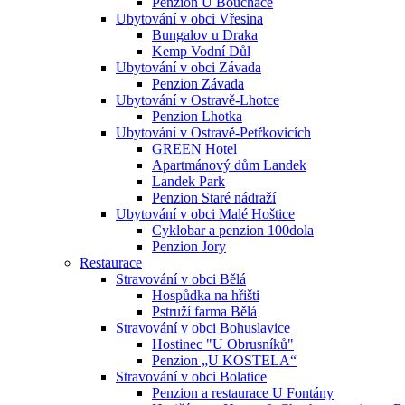
Penzion U Bouchače
Ubytování v obci Vřesina
Bungalov u Draka
Kemp Vodní Důl
Ubytování v obci Závada
Penzion Závada
Ubytování v Ostravě-Lhotce
Penzion Lhotka
Ubytování v Ostravě-Petřkovicích
GREEN Hotel
Apartmánový dům Landek
Landek Park
Penzion Staré nádraží
Ubytování v obci Malé Hoštice
Cyklobar a penzion 100dola
Penzion Jory
Restaurace
Stravování v obci Bělá
Hospůdka na hřišti
Pstruží farma Bělá
Stravování v obci Bohuslavice
Hostinec "U Obrusníků"
Penzion „U KOSTELA“
Stravování v obci Bolatice
Penzion a restaurace U Fontány