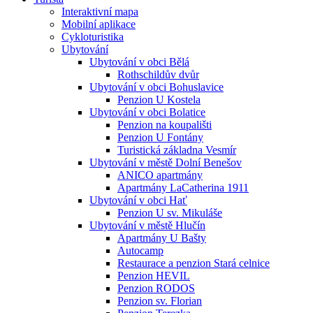
Interaktivní mapa
Mobilní aplikace
Cykloturistika
Ubytování
Ubytování v obci Bělá
Rothschildův dvůr
Ubytování v obci Bohuslavice
Penzion U Kostela
Ubytování v obci Bolatice
Penzion na koupališti
Penzion U Fontány
Turistická základna Vesmír
Ubytování v městě Dolní Benešov
ANICO apartmány
Apartmány LaCatherina 1911
Ubytování v obci Hať
Penzion U sv. Mikuláše
Ubytování v městě Hlučín
Apartmány U Bašty
Autocamp
Restaurace a penzion Stará celnice
Penzion HEVIL
Penzion RODOS
Penzion sv. Florian