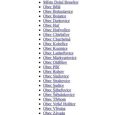
Město Dolní Benešov
Obec Bělá
Obec Bohuslavice
Obec Bolatice
Obec Darkovice
Obec Hať
Obec Hněvošice
Obec Chlebičov
Obec Chuchelná
Obec Kobeřice
Obec Kozmice
Obec Ludgeřovice
Obec Markvartovice
Obec Oldřišov
Obec Píšť
Obec Rohov
Obec Služovice
Obec Strahovice
Obec Sudice
Obec Šilheřovice
Obec Štěpánkovice
Obec Třebom
Obec Velké Hoštice
Obec Vřesina
Obec Závada