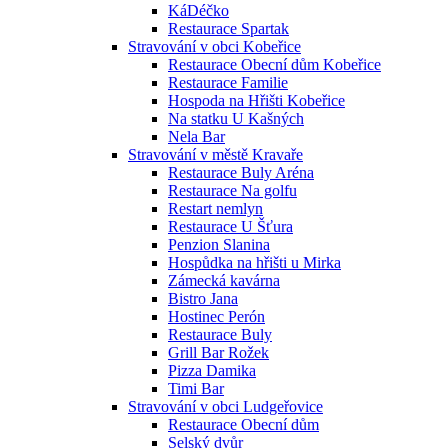
KáDéčko
Restaurace Spartak
Stravování v obci Kobeřice
Restaurace Obecní dům Kobeřice
Restaurace Familie
Hospoda na Hřišti Kobeřice
Na statku U Kašných
Nela Bar
Stravování v městě Kravaře
Restaurace Buly Aréna
Restaurace Na golfu
Restart nemlyn
Restaurace U Šťura
Penzion Slanina
Hospůdka na hřišti u Mirka
Zámecká kavárna
Bistro Jana
Hostinec Perón
Restaurace Buly
Grill Bar Rožek
Pizza Damika
Timi Bar
Stravování v obci Ludgeřovice
Restaurace Obecní dům
Selský dvůr