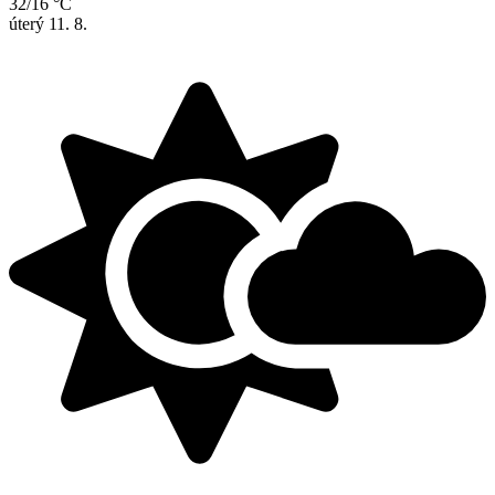
32/16 °C
úterý
11. 8.