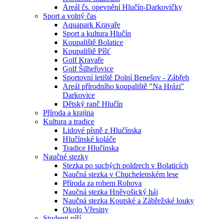
Areál čs. opevnění Hlučín-Darkovičky
Sport a volný čas
Aquapark Kravaře
Sport a kultura Hlučín
Koupaliště Bolatice
Koupaliště Píšť
Golf Kravaře
Golf Šilheřovice
Sportovní letiště Dolní Benešov - Zábřeh
Areál přírodního koupaliště "Na Hrázi"
Darkovice
Dětský ranč Hlučín
Příroda a krajina
Kultura a tradice
Lidové písně z Hlučínska
Hlučínské koláče
Tradice Hlučínska
Naučné stezky
Stezka po suchých poldrech v Bolaticích
Naučná stezka v Chuchelenském lese
Příroda za rohem Rohova
Naučná stezka Hněvošický háj
Naučná stezka Koutské a Zábřežské louky
Okolo Vřesiny
Studenti píší