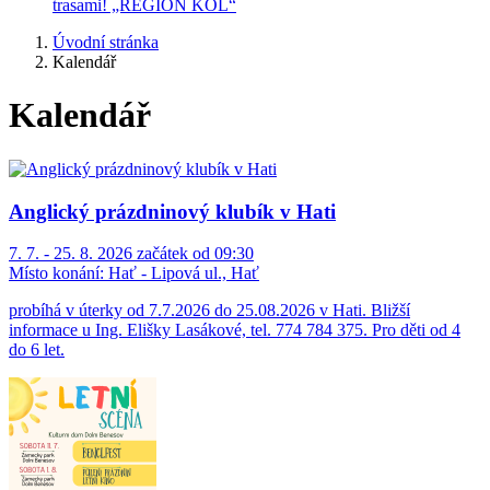
trasami! „REGION KOL“
Úvodní stránka
Kalendář
Kalendář
Anglický prázdninový klubík v Hati
7. 7. - 25. 8. 2026 začátek od 09:30
Místo konání:
Hať - Lipová ul., Hať
probíhá v úterky od 7.7.2026 do 25.08.2026 v Hati. Bližší
informace u Ing. Elišky Lasákové, tel. 774 784 375. Pro děti od 4
do 6 let.