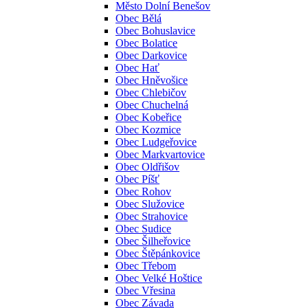
Město Dolní Benešov
Obec Bělá
Obec Bohuslavice
Obec Bolatice
Obec Darkovice
Obec Hať
Obec Hněvošice
Obec Chlebičov
Obec Chuchelná
Obec Kobeřice
Obec Kozmice
Obec Ludgeřovice
Obec Markvartovice
Obec Oldřišov
Obec Píšť
Obec Rohov
Obec Služovice
Obec Strahovice
Obec Sudice
Obec Šilheřovice
Obec Štěpánkovice
Obec Třebom
Obec Velké Hoštice
Obec Vřesina
Obec Závada