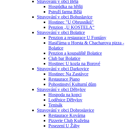
Stravování v obci Bělá
Hospůdka na hřišti
Pstruží farma Bělá
Stravování v obci Bohuslavice
Hostinec "U Obrusníků"
Penzion „U KOSTELA“
Stravování v obci Bolatice
Penzion a restaurace U Fontány
Hasičárna u Horsta & Chacharova pizza -
Bolatice
Penzion a koupaliště Bolatice
Club bar Bolatice
Hostinec U kozla na Borové
Stravování v obci Darkovice
Hostinec Na Zastávce
Restaurace Piano
Pohostinství Kulturní dům
Stravování v obci Děhylov
Hospoda na kopci
Loděnice Děhylov
Tenisák
Stravování v obci Dobroslavice
Restaurace Kovárna
Pizzerie Club Kuželna
Posezení U Žáby