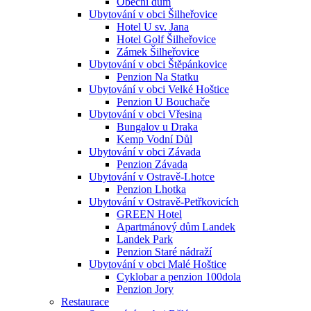
Obecní dům
Ubytování v obci Šilheřovice
Hotel U sv. Jana
Hotel Golf Šilheřovice
Zámek Šilheřovice
Ubytování v obci Štěpánkovice
Penzion Na Statku
Ubytování v obci Velké Hoštice
Penzion U Bouchače
Ubytování v obci Vřesina
Bungalov u Draka
Kemp Vodní Důl
Ubytování v obci Závada
Penzion Závada
Ubytování v Ostravě-Lhotce
Penzion Lhotka
Ubytování v Ostravě-Petřkovicích
GREEN Hotel
Apartmánový dům Landek
Landek Park
Penzion Staré nádraží
Ubytování v obci Malé Hoštice
Cyklobar a penzion 100dola
Penzion Jory
Restaurace