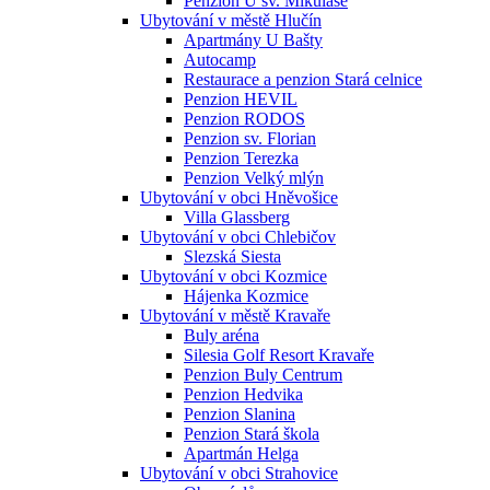
Penzion U sv. Mikuláše
Ubytování v městě Hlučín
Apartmány U Bašty
Autocamp
Restaurace a penzion Stará celnice
Penzion HEVIL
Penzion RODOS
Penzion sv. Florian
Penzion Terezka
Penzion Velký mlýn
Ubytování v obci Hněvošice
Villa Glassberg
Ubytování v obci Chlebičov
Slezská Siesta
Ubytování v obci Kozmice
Hájenka Kozmice
Ubytování v městě Kravaře
Buly aréna
Silesia Golf Resort Kravaře
Penzion Buly Centrum
Penzion Hedvika
Penzion Slanina
Penzion Stará škola
Apartmán Helga
Ubytování v obci Strahovice