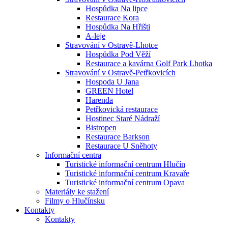
Hospůdka Na lipce
Restaurace Kora
Hospůdka Na Hřišti
A-leje
Stravování v Ostravě-Lhotce
Hospůdka Pod Věží
Restaurace a kavárna Golf Park Lhotka
Stravování v Ostravě-Petřkovicích
Hospoda U Jana
GREEN Hotel
Harenda
Petřkovická restaurace
Hostinec Staré Nádraží
Bistropen
Restaurace Barkson
Restaurace U Sněhoty
Informační centra
Turistické informační centrum Hlučín
Turistické informační centrum Kravaře
Turistické informační centrum Opava
Materiály ke stažení
Filmy o Hlučínsku
Kontakty
Kontakty