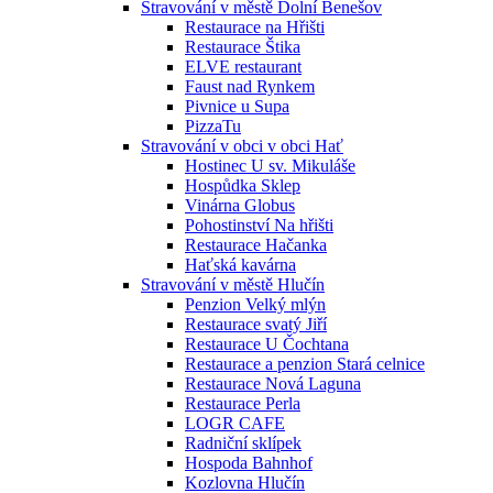
Stravování v městě Dolní Benešov
Restaurace na Hřišti
Restaurace Štika
ELVE restaurant
Faust nad Rynkem
Pivnice u Supa
PizzaTu
Stravování v obci v obci Hať
Hostinec U sv. Mikuláše
Hospůdka Sklep
Vinárna Globus
Pohostinství Na hřišti
Restaurace Hačanka
Haťská kavárna
Stravování v městě Hlučín
Penzion Velký mlýn
Restaurace svatý Jiří
Restaurace U Čochtana
Restaurace a penzion Stará celnice
Restaurace Nová Laguna
Restaurace Perla
LOGR CAFE
Radniční sklípek
Hospoda Bahnhof
Kozlovna Hlučín