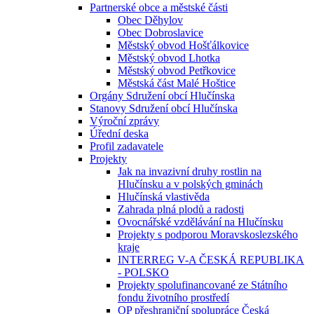
Partnerské obce a městské části
Obec Děhylov
Obec Dobroslavice
Městský obvod Hošťálkovice
Městský obvod Lhotka
Městský obvod Petřkovice
Městská část Malé Hoštice
Orgány Sdružení obcí Hlučínska
Stanovy Sdružení obcí Hlučínska
Výroční zprávy
Úřední deska
Profil zadavatele
Projekty
Jak na invazivní druhy rostlin na
Hlučínsku a v polských gminách
Hlučínská vlastivěda
Zahrada plná plodů a radosti
Ovocnářské vzdělávání na Hlučínsku
Projekty s podporou Moravskoslezského
kraje
INTERREG V-A ČESKÁ REPUBLIKA
- POLSKO
Projekty spolufinancované ze Státního
fondu životního prostředí
OP přeshraniční spolupráce Česká