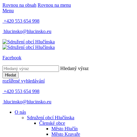
Rovnou na obsah
Rovnou na menu
Menu
+420 553 654 998
hlucinsko@hlucinsko.eu
Facebook
Hledaný výraz
Hledat
rozšířené vyhledávání
+420 553 654 998
hlucinsko@hlucinsko.eu
O nás
Sdružení obcí Hlučínska
Členské obce
Město Hlučín
Město Kravaře