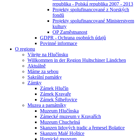
republika - Polská republika 2007 - 2013
Projekty spolufinancované z Norských
fondů
Projekty spolufinancované Ministerstvem
kultury
OP Zaměstnanost
GDPR - Ochrana osobních údajů
Povinné informace
O regionu
Vítejte na Hlučínsku
Willkommen in der Region Hultschiner Ländchen
Aktuálně
Máme za sebou
Sakrální památky
Zámky
Zámek Hlučín
Zámek Kravaře
Zámek Šilheřovice
Muzea a památníky
Muzeum Hlučínska
Zámecké muzeum v Kravařích
Muzeum Chuchelná
Skanzen lidových tradic a řemesel Bolatice
Skanzen Malé Hoštice
Hornické muzeum