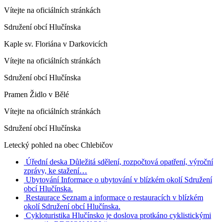
Vítejte na oficiálních stránkách
Sdružení obcí Hlučínska
Kaple sv. Floriána v Darkovicích
Vítejte na oficiálních stránkách
Sdružení obcí Hlučínska
Pramen Židlo v Bělé
Vítejte na oficiálních stránkách
Sdružení obcí Hlučínska
Letecký pohled na obec Chlebičov
Úřední deska
Důležitá sdělení, rozpočtová opatření, výroční
zprávy, ke stažení…
Ubytování
Informace o ubytování v blízkém okolí Sdružení
obcí Hlučínska.
Restaurace
Seznam a informace o restauracích v blízkém
okolí Sdružení obcí Hlučínska.
Cykloturistika
Hlučínsko je doslova protkáno cyklistickými