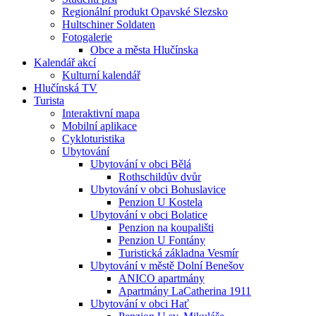
Regionální produkt Opavské Slezsko
Hultschiner Soldaten
Fotogalerie
Obce a města Hlučínska
Kalendář akcí
Kulturní kalendář
Hlučínská TV
Turista
Interaktivní mapa
Mobilní aplikace
Cykloturistika
Ubytování
Ubytování v obci Bělá
Rothschildův dvůr
Ubytování v obci Bohuslavice
Penzion U Kostela
Ubytování v obci Bolatice
Penzion na koupališti
Penzion U Fontány
Turistická základna Vesmír
Ubytování v městě Dolní Benešov
ANICO apartmány
Apartmány LaCatherina 1911
Ubytování v obci Hať