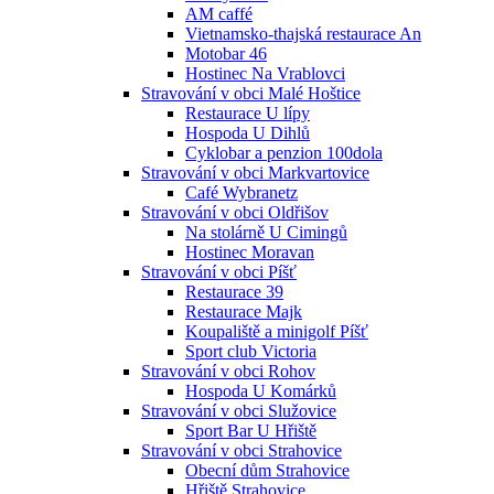
AM caffé
Vietnamsko-thajská restaurace An
Motobar 46
Hostinec Na Vrablovci
Stravování v obci Malé Hoštice
Restaurace U lípy
Hospoda U Dihlů
Cyklobar a penzion 100dola
Stravování v obci Markvartovice
Café Wybranetz
Stravování v obci Oldřišov
Na stolárně U Cimingů
Hostinec Moravan
Stravování v obci Píšť
Restaurace 39
Restaurace Majk
Koupaliště a minigolf Píšť
Sport club Victoria
Stravování v obci Rohov
Hospoda U Komárků
Stravování v obci Služovice
Sport Bar U Hřiště
Stravování v obci Strahovice
Obecní dům Strahovice
Hřiště Strahovice