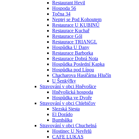
Restaurant Hevil
Hospoda 56
Točna 34
Neptej se Pod Kohoutem
Restaurace U KUBINŮ
Restaurace Kuchař
Restaurace Gól
Restaurace TRIANGL
Hospůdka U Dany
Restaurace Barborka
Restaurace Dobrá Nota
Hospůdka Poslední Kapka
Hospůdka pod Lípou
Chacharova Hasičárna Hlučín
U Šenkýřky
Stravování v obci Hněvošice
Hněvošická hospoda
Hospůdka ve Dvoře
Stravování v obci Chlebičov
Slezská Siesta
El Dorádo
Bumbálka
Stravování v obci Chuchelná
Hostinec U Nevřelů
CAFE LUKAS