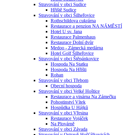
Stravování v obci Sudice
Hřiště Sudice
Stravování v obci Šilheřovice
Rothschildova cukrárna
Restaurace a penzion NA NÁMĚSTÍ
Hotel U sv. Jana
Restaurace Palmenhaus
Restaurace Dolní dvůr
Medoo - Zámecká medárna
Hotel Golf Šilheřovice
Stravování v obci Štěpánkovice
Hospoda Na Statku
Hospoda Na Hřišti
Rohan
Stravování v obci Třebom
Obecní hospoda
Stravování v obci Velké Hoštice
Restaurace a vinárna Na Zámečku
Pohostinství Vítek
Hospůdka U Hájků
Stravování v obci Vřesina
Restaurace Vojáček
Na Plovárně
Stravování v obci Závada
Stravování v Ostravě-Hošťálkovicích