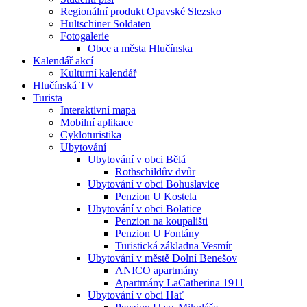
Regionální produkt Opavské Slezsko
Hultschiner Soldaten
Fotogalerie
Obce a města Hlučínska
Kalendář akcí
Kulturní kalendář
Hlučínská TV
Turista
Interaktivní mapa
Mobilní aplikace
Cykloturistika
Ubytování
Ubytování v obci Bělá
Rothschildův dvůr
Ubytování v obci Bohuslavice
Penzion U Kostela
Ubytování v obci Bolatice
Penzion na koupališti
Penzion U Fontány
Turistická základna Vesmír
Ubytování v městě Dolní Benešov
ANICO apartmány
Apartmány LaCatherina 1911
Ubytování v obci Hať