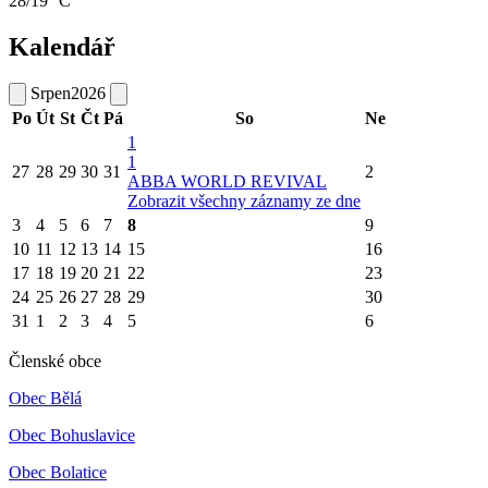
28/19 °C
Kalendář
Srpen
2026
Po
Út
St
Čt
Pá
So
Ne
1
1
27
28
29
30
31
2
ABBA WORLD REVIVAL
Zobrazit všechny záznamy ze dne
3
4
5
6
7
8
9
10
11
12
13
14
15
16
17
18
19
20
21
22
23
24
25
26
27
28
29
30
31
1
2
3
4
5
6
Členské obce
Obec Bělá
Obec Bohuslavice
Obec Bolatice