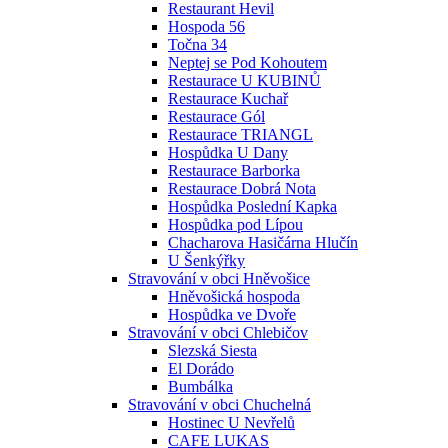
Restaurant Hevil
Hospoda 56
Točna 34
Neptej se Pod Kohoutem
Restaurace U KUBINŮ
Restaurace Kuchař
Restaurace Gól
Restaurace TRIANGL
Hospůdka U Dany
Restaurace Barborka
Restaurace Dobrá Nota
Hospůdka Poslední Kapka
Hospůdka pod Lípou
Chacharova Hasičárna Hlučín
U Šenkýřky
Stravování v obci Hněvošice
Hněvošická hospoda
Hospůdka ve Dvoře
Stravování v obci Chlebičov
Slezská Siesta
El Dorádo
Bumbálka
Stravování v obci Chuchelná
Hostinec U Nevřelů
CAFE LUKAS