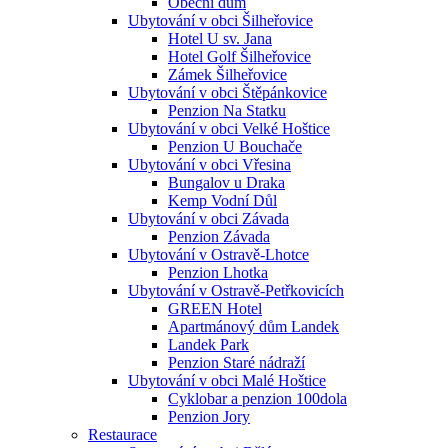
Obecní dům
Ubytování v obci Šilheřovice
Hotel U sv. Jana
Hotel Golf Šilheřovice
Zámek Šilheřovice
Ubytování v obci Štěpánkovice
Penzion Na Statku
Ubytování v obci Velké Hoštice
Penzion U Bouchače
Ubytování v obci Vřesina
Bungalov u Draka
Kemp Vodní Důl
Ubytování v obci Závada
Penzion Závada
Ubytování v Ostravě-Lhotce
Penzion Lhotka
Ubytování v Ostravě-Petřkovicích
GREEN Hotel
Apartmánový dům Landek
Landek Park
Penzion Staré nádraží
Ubytování v obci Malé Hoštice
Cyklobar a penzion 100dola
Penzion Jory
Restaurace