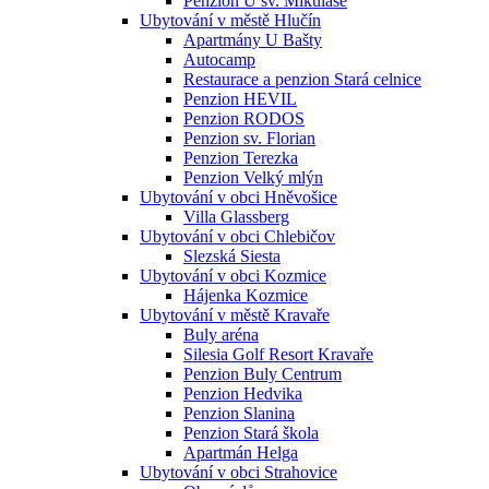
Penzion U sv. Mikuláše
Ubytování v městě Hlučín
Apartmány U Bašty
Autocamp
Restaurace a penzion Stará celnice
Penzion HEVIL
Penzion RODOS
Penzion sv. Florian
Penzion Terezka
Penzion Velký mlýn
Ubytování v obci Hněvošice
Villa Glassberg
Ubytování v obci Chlebičov
Slezská Siesta
Ubytování v obci Kozmice
Hájenka Kozmice
Ubytování v městě Kravaře
Buly aréna
Silesia Golf Resort Kravaře
Penzion Buly Centrum
Penzion Hedvika
Penzion Slanina
Penzion Stará škola
Apartmán Helga
Ubytování v obci Strahovice