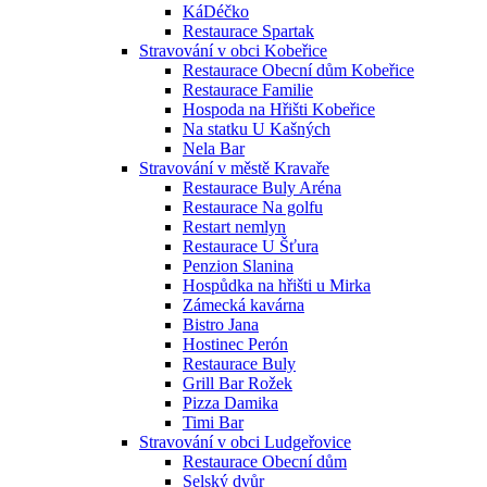
KáDéčko
Restaurace Spartak
Stravování v obci Kobeřice
Restaurace Obecní dům Kobeřice
Restaurace Familie
Hospoda na Hřišti Kobeřice
Na statku U Kašných
Nela Bar
Stravování v městě Kravaře
Restaurace Buly Aréna
Restaurace Na golfu
Restart nemlyn
Restaurace U Šťura
Penzion Slanina
Hospůdka na hřišti u Mirka
Zámecká kavárna
Bistro Jana
Hostinec Perón
Restaurace Buly
Grill Bar Rožek
Pizza Damika
Timi Bar
Stravování v obci Ludgeřovice
Restaurace Obecní dům
Selský dvůr