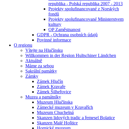
republika - Polská republika 2007 - 2013
Projekty spolufinancované z Norských
fondů
Projekty spolufinancované Ministerstvem
kultury
OP Zaměstnanost
GDPR - Ochrana osobních údajů
Povinné informace
O regionu
Vítejte na Hlučínsku
Willkommen in der Region Hultschiner Ländchen
Aktuálně
Máme za sebou
Sakrální památky
Zámky
Zámek Hlučín
Zámek Kravaře
Zámek Šilheřovice
Muzea a památníky
Muzeum Hlučínska
Zámecké muzeum v Kravařích
Muzeum Chuchelná
Skanzen lidových tradic a řemesel Bolatice
Skanzen Malé Hoštice
Hornické muzeum