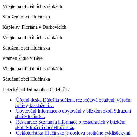
Vítejte na oficiálních stránkách
Sdružení obcí Hlučínska
Kaple sv. Floriána v Darkovicích
Vítejte na oficiálních stránkách
Sdružení obcí Hlučínska
Pramen Židlo v Bělé
Vítejte na oficiálních stránkách
Sdružení obcí Hlučínska
Letecký pohled na obec Chlebičov
Úřední deska
Důležitá sdělení, rozpočtová opatření, výroční
zprávy, ke stažení…
Ubytování
Informace o ubytování v blízkém okolí Sdružení
obcí Hlučínska.
Restaurace
Seznam a informace o restauracích v blízkém
okolí Sdružení obcí Hlučínska.
Cykloturistika
Hlučínsko je doslova protkáno cyklistickými