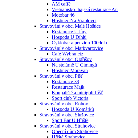
AM caffé
Vietnamsko-thajská restaurace An
Motobar 46
Hostinec Na Vrablovci
Stravování v obci Malé Hoštice
Restaurace U lípy
Hospoda U Dihlů
Cyklobar a penzion 100dola
Stravování v obci Markvartovice
Café Wybranetz
Stravování v obci Oldřišov
Na stolárně U Cimingů
Hostinec Moravan
Stravování v obci Píšť
Restaurace 39
Restaurace Majk
Koupaliště a minigolf Píšť
Sport club Victoria
Stravování v obci Rohov
Hospoda U Komárků
Stravování v obci Služovice
Sport Bar U Hřiště
Stravování v obci Strahovice
Obecní dům Strahovice
Hřiště Strahovice