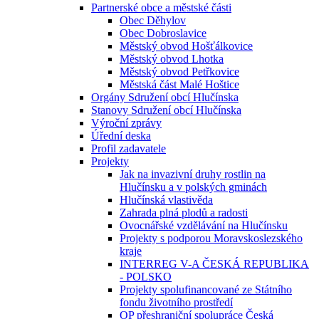
Partnerské obce a městské části
Obec Děhylov
Obec Dobroslavice
Městský obvod Hošťálkovice
Městský obvod Lhotka
Městský obvod Petřkovice
Městská část Malé Hoštice
Orgány Sdružení obcí Hlučínska
Stanovy Sdružení obcí Hlučínska
Výroční zprávy
Úřední deska
Profil zadavatele
Projekty
Jak na invazivní druhy rostlin na
Hlučínsku a v polských gminách
Hlučínská vlastivěda
Zahrada plná plodů a radosti
Ovocnářské vzdělávání na Hlučínsku
Projekty s podporou Moravskoslezského
kraje
INTERREG V-A ČESKÁ REPUBLIKA
- POLSKO
Projekty spolufinancované ze Státního
fondu životního prostředí
OP přeshraniční spolupráce Česká