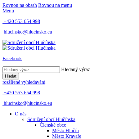
Rovnou na obsah
Rovnou na menu
Menu
+420 553 654 998
hlucinsko@hlucinsko.eu
Facebook
Hledaný výraz
Hledat
rozšířené vyhledávání
+420 553 654 998
hlucinsko@hlucinsko.eu
O nás
Sdružení obcí Hlučínska
Členské obce
Město Hlučín
Město Kravaře