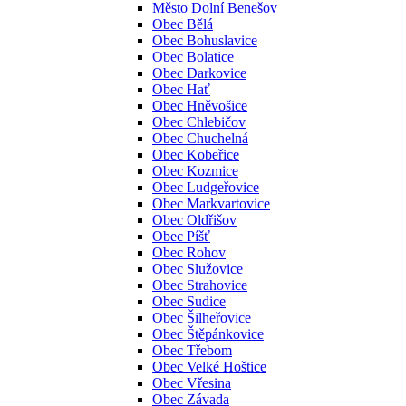
Město Dolní Benešov
Obec Bělá
Obec Bohuslavice
Obec Bolatice
Obec Darkovice
Obec Hať
Obec Hněvošice
Obec Chlebičov
Obec Chuchelná
Obec Kobeřice
Obec Kozmice
Obec Ludgeřovice
Obec Markvartovice
Obec Oldřišov
Obec Píšť
Obec Rohov
Obec Služovice
Obec Strahovice
Obec Sudice
Obec Šilheřovice
Obec Štěpánkovice
Obec Třebom
Obec Velké Hoštice
Obec Vřesina
Obec Závada