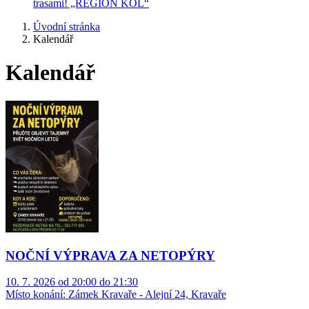
trasami! „REGION KOL“
Úvodní stránka
Kalendář
Kalendář
NOČNÍ VÝPRAVA ZA NETOPÝRY
10. 7. 2026 od 20:00 do 21:30
Místo konání:
Zámek Kravaře - Alejní 24, Kravaře