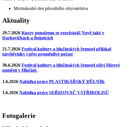
Mezinárodní den původního obyvatelstva
Aktuality
29.7.2026
Kurzy ponašemu se rozrůstají! Nově také v
Darkovičkách a Bolaticích
21.7.2026
Festival kultury a hlučínských řemesel přilákal
návštěvníky i přes proměnlivé počasí
30.6.2026
Festival kultury a hlučínských řemesel oživí Mírové
náměstí v Hlučíně.
1.6.2026
Nabídka práce PLASTIKÁŘSKÝ DĚLNÍK
1.6.2026
Nabídka práce SEŘIZOVAČ VSTŘIKOLISŮ
Fotogalerie