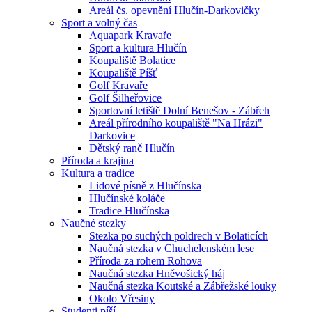
Areál čs. opevnění Hlučín-Darkovičky
Sport a volný čas
Aquapark Kravaře
Sport a kultura Hlučín
Koupaliště Bolatice
Koupaliště Píšť
Golf Kravaře
Golf Šilheřovice
Sportovní letiště Dolní Benešov - Zábřeh
Areál přírodního koupaliště "Na Hrázi"
Darkovice
Dětský ranč Hlučín
Příroda a krajina
Kultura a tradice
Lidové písně z Hlučínska
Hlučínské koláče
Tradice Hlučínska
Naučné stezky
Stezka po suchých poldrech v Bolaticích
Naučná stezka v Chuchelenském lese
Příroda za rohem Rohova
Naučná stezka Hněvošický háj
Naučná stezka Koutské a Zábřežské louky
Okolo Vřesiny
Studenti píší