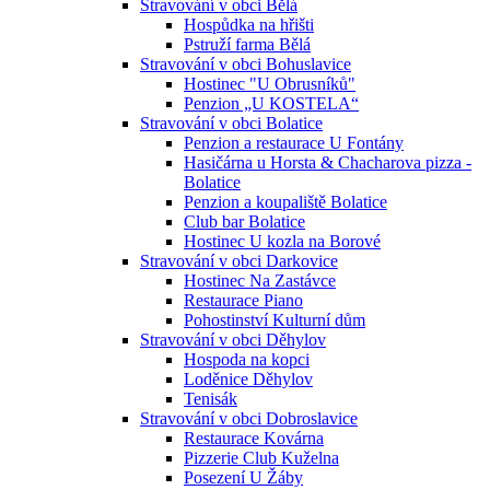
Stravování v obci Bělá
Hospůdka na hřišti
Pstruží farma Bělá
Stravování v obci Bohuslavice
Hostinec "U Obrusníků"
Penzion „U KOSTELA“
Stravování v obci Bolatice
Penzion a restaurace U Fontány
Hasičárna u Horsta & Chacharova pizza -
Bolatice
Penzion a koupaliště Bolatice
Club bar Bolatice
Hostinec U kozla na Borové
Stravování v obci Darkovice
Hostinec Na Zastávce
Restaurace Piano
Pohostinství Kulturní dům
Stravování v obci Děhylov
Hospoda na kopci
Loděnice Děhylov
Tenisák
Stravování v obci Dobroslavice
Restaurace Kovárna
Pizzerie Club Kuželna
Posezení U Žáby