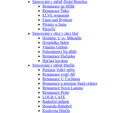
Stravování v městě Dolní Benešov
Restaurace na Hřišti
Restaurace Štika
ELVE restaurant
Faust nad Rynkem
Pivnice u Supa
PizzaTu
Stravování v obci v obci Hať
Hostinec U sv. Mikuláše
Hospůdka Sklep
Vinárna Globus
Pohostinství Na hřišti
Restaurace Hačanka
Haťská kavárna
Stravování v městě Hlučín
Penzion Velký mlýn
Restaurace svatý Jiří
Restaurace U Čochtana
Restaurace a penzion Stará celnice
Restaurace Nová Laguna
Restaurace Perla
LOGR CAFE
Radniční sklípek
Hospoda Bahnhof
Kozlovna Hlučín