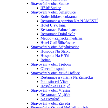
Stravování v obci Sudice
Hřiště Sudice
Stravování v obci Šilheřovice
Rothschildova cukrárna
Restaurace a penzion NA NÁMĚSTÍ
Hotel U sv. Jana
Restaurace Palmenhaus
Restaurace Dolní dvůr
Medoo - Zámecká medárna
Hotel Golf Šilheřovice
Stravování v obci Štěpánkovice
Hospoda Na Statku
Hospoda Na Hřišti
Rohan
Stravování v obci Třebom
Obecní hospoda
Stravování v obci Velké Hoštice
Restaurace a vinárna Na Zámečku
Pohostinství Vítek
Hospůdka U Hájků
Stravování v obci Vřesina
Restaurace Vojáček
Na Plovárně
Stravování v obci Závada
Stravování v Ostravě-Hošťálkovicích