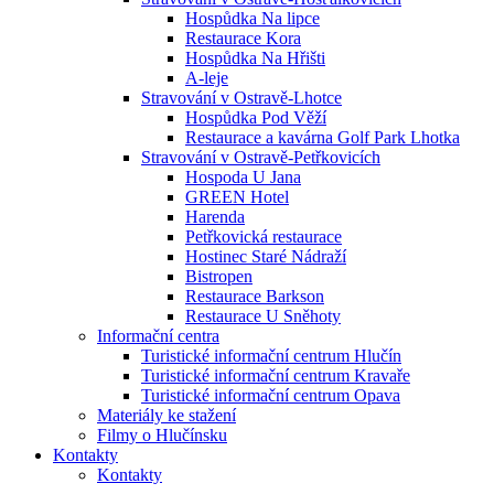
Hospůdka Na lipce
Restaurace Kora
Hospůdka Na Hřišti
A-leje
Stravování v Ostravě-Lhotce
Hospůdka Pod Věží
Restaurace a kavárna Golf Park Lhotka
Stravování v Ostravě-Petřkovicích
Hospoda U Jana
GREEN Hotel
Harenda
Petřkovická restaurace
Hostinec Staré Nádraží
Bistropen
Restaurace Barkson
Restaurace U Sněhoty
Informační centra
Turistické informační centrum Hlučín
Turistické informační centrum Kravaře
Turistické informační centrum Opava
Materiály ke stažení
Filmy o Hlučínsku
Kontakty
Kontakty