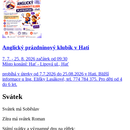
Anglický prázdninový klubík v Hati
7. 7. - 25. 8. 2026 začátek od 09:30
Místo konání:
Hať - Lipová ul., Hať
probíhá v úterky od 7.7.2026 do 25.08.2026 v Hati. Bližší
informace u Ing. Elišky Lasákové, tel. 774 784 375. Pro děti od 4
do 6 let.
Svátek
Svátek má
Soběslav
Zítra má svátek
Roman
Státní svátky a významné dny na zítřek: