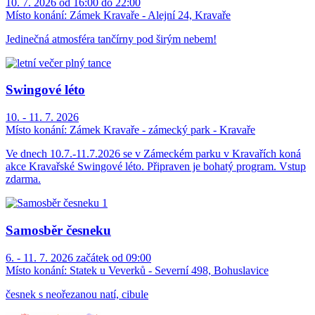
10. 7. 2026 od 16:00 do 22:00
Místo konání:
Zámek Kravaře - Alejní 24, Kravaře
Jedinečná atmosféra tančírny pod širým nebem!
Swingové léto
10. - 11. 7. 2026
Místo konání:
Zámek Kravaře - zámecký park - Kravaře
Ve dnech 10.7.-11.7.2026 se v Zámeckém parku v Kravařích koná
akce Kravařské Swingové léto. Připraven je bohatý program. Vstup
zdarma.
Samosběr česneku
6. - 11. 7. 2026 začátek od 09:00
Místo konání:
Statek u Veverků - Severní 498, Bohuslavice
česnek s neořezanou natí, cibule