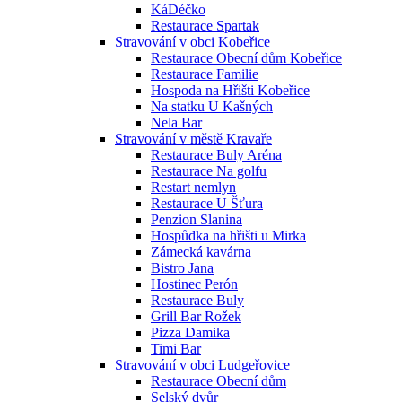
KáDéčko
Restaurace Spartak
Stravování v obci Kobeřice
Restaurace Obecní dům Kobeřice
Restaurace Familie
Hospoda na Hřišti Kobeřice
Na statku U Kašných
Nela Bar
Stravování v městě Kravaře
Restaurace Buly Aréna
Restaurace Na golfu
Restart nemlyn
Restaurace U Šťura
Penzion Slanina
Hospůdka na hřišti u Mirka
Zámecká kavárna
Bistro Jana
Hostinec Perón
Restaurace Buly
Grill Bar Rožek
Pizza Damika
Timi Bar
Stravování v obci Ludgeřovice
Restaurace Obecní dům
Selský dvůr