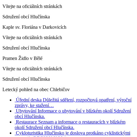
Vítejte na oficiálních stránkách
Sdružení obcí Hlučínska
Kaple sv. Floriána v Darkovicích
Vítejte na oficiálních stránkách
Sdružení obcí Hlučínska
Pramen Židlo v Bělé
Vítejte na oficiálních stránkách
Sdružení obcí Hlučínska
Letecký pohled na obec Chlebičov
Úřední deska
Důležitá sdělení, rozpočtová opatření, výroční
zprávy, ke stažení…
Ubytování
Informace o ubytování v blízkém okolí Sdružení
obcí Hlučínska.
Restaurace
Seznam a informace o restauracích v blízkém
okolí Sdružení obcí Hlučínska.
Cykloturistika
Hlučínsko je doslova protkáno cyklistickými