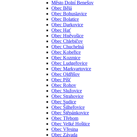
Město Dolní Benešov
Obec Bělá
Obec Bohuslavice
Obec Bolatice
Obec Darkovice
Obec Hať
Obec Hněvošice
Obec Chlebičov
Obec Chuchelná
Obec Kobeřice
Obec Kozmice
Obec Ludgeřovice
Obec Markvartovice
Obec Oldřišov
Obec Píšť
Obec Rohov
Obec Služovice
Obec Strahovice
Obec Sudice
Obec Šilheřovice
Obec Štěpánkovice
Obec Třebom
Obec Velké Hoštice
Obec Vřesina
Obec Závada