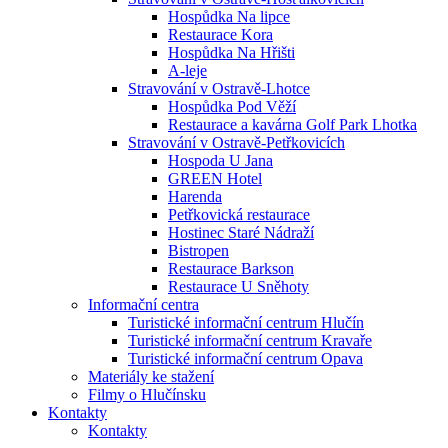
Hospůdka Na lipce
Restaurace Kora
Hospůdka Na Hřišti
A-leje
Stravování v Ostravě-Lhotce
Hospůdka Pod Věží
Restaurace a kavárna Golf Park Lhotka
Stravování v Ostravě-Petřkovicích
Hospoda U Jana
GREEN Hotel
Harenda
Petřkovická restaurace
Hostinec Staré Nádraží
Bistropen
Restaurace Barkson
Restaurace U Sněhoty
Informační centra
Turistické informační centrum Hlučín
Turistické informační centrum Kravaře
Turistické informační centrum Opava
Materiály ke stažení
Filmy o Hlučínsku
Kontakty
Kontakty