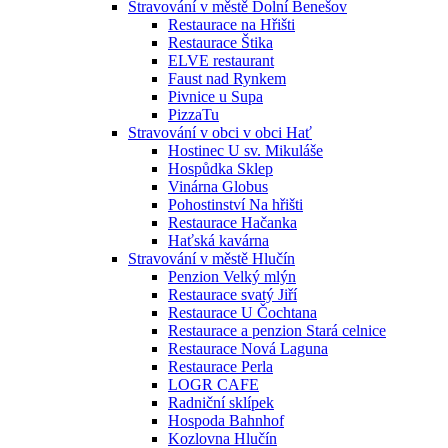
Stravování v městě Dolní Benešov
Restaurace na Hřišti
Restaurace Štika
ELVE restaurant
Faust nad Rynkem
Pivnice u Supa
PizzaTu
Stravování v obci v obci Hať
Hostinec U sv. Mikuláše
Hospůdka Sklep
Vinárna Globus
Pohostinství Na hřišti
Restaurace Hačanka
Haťská kavárna
Stravování v městě Hlučín
Penzion Velký mlýn
Restaurace svatý Jiří
Restaurace U Čochtana
Restaurace a penzion Stará celnice
Restaurace Nová Laguna
Restaurace Perla
LOGR CAFE
Radniční sklípek
Hospoda Bahnhof
Kozlovna Hlučín