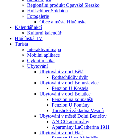
Regionální produkt Opavské Slezsko
Hultschiner Soldaten
Fotogalerie
Obce a města Hlučínska
Kalendář akcí
Kulturní kalendář
Hlučínská TV
Turista
Interaktivní mapa
Mobilní aplikace
Cykloturistika
Ubytování
Ubytování v obci Bělá
Rothschildův dvůr
Ubytování v obci Bohuslavice
Penzion U Kostela
Ubytování v obci Bolatice
Penzion na koupališti
Penzion U Fontány
Turistická základna Vesmír
Ubytování v městě Dolní Benešov
ANICO apartmány
Apartmány LaCatherina 1911
Ubytování v obci Hať