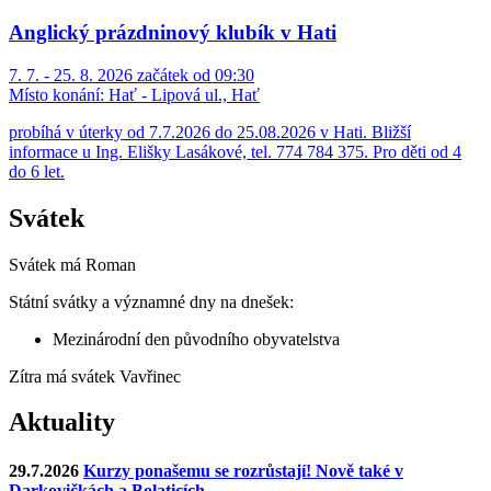
Anglický prázdninový klubík v Hati
7. 7. - 25. 8. 2026 začátek od 09:30
Místo konání:
Hať - Lipová ul., Hať
probíhá v úterky od 7.7.2026 do 25.08.2026 v Hati. Bližší
informace u Ing. Elišky Lasákové, tel. 774 784 375. Pro děti od 4
do 6 let.
Svátek
Svátek má
Roman
Státní svátky a významné dny na dnešek:
Mezinárodní den původního obyvatelstva
Zítra má svátek
Vavřinec
Aktuality
29.7.2026
Kurzy ponašemu se rozrůstají! Nově také v
Darkovičkách a Bolaticích