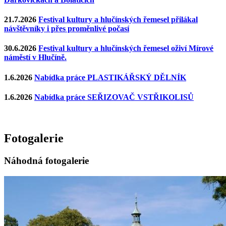
21.7.2026
Festival kultury a hlučínských řemesel přilákal
návštěvníky i přes proměnlivé počasí
30.6.2026
Festival kultury a hlučínských řemesel oživí Mírové
náměstí v Hlučíně.
1.6.2026
Nabídka práce PLASTIKÁŘSKÝ DĚLNÍK
1.6.2026
Nabídka práce SEŘIZOVAČ VSTŘIKOLISŮ
Fotogalerie
Náhodná fotogalerie