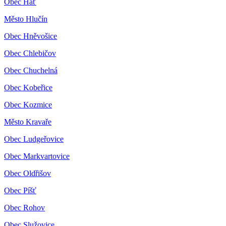
Obec Hať
Město Hlučín
Obec Hněvošice
Obec Chlebičov
Obec Chuchelná
Obec Kobeřice
Obec Kozmice
Město Kravaře
Obec Ludgeřovice
Obec Markvartovice
Obec Oldřišov
Obec Píšť
Obec Rohov
Obec Služovice