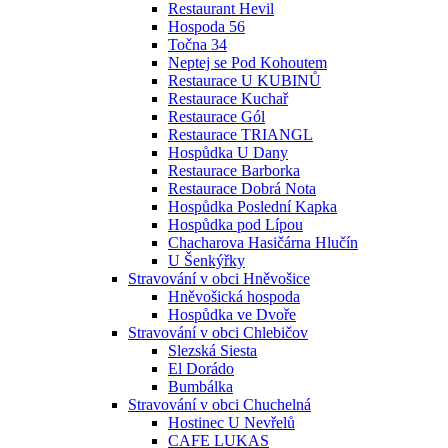
Restaurant Hevil
Hospoda 56
Točna 34
Neptej se Pod Kohoutem
Restaurace U KUBINŮ
Restaurace Kuchař
Restaurace Gól
Restaurace TRIANGL
Hospůdka U Dany
Restaurace Barborka
Restaurace Dobrá Nota
Hospůdka Poslední Kapka
Hospůdka pod Lípou
Chacharova Hasičárna Hlučín
U Šenkýřky
Stravování v obci Hněvošice
Hněvošická hospoda
Hospůdka ve Dvoře
Stravování v obci Chlebičov
Slezská Siesta
El Dorádo
Bumbálka
Stravování v obci Chuchelná
Hostinec U Nevřelů
CAFE LUKAS