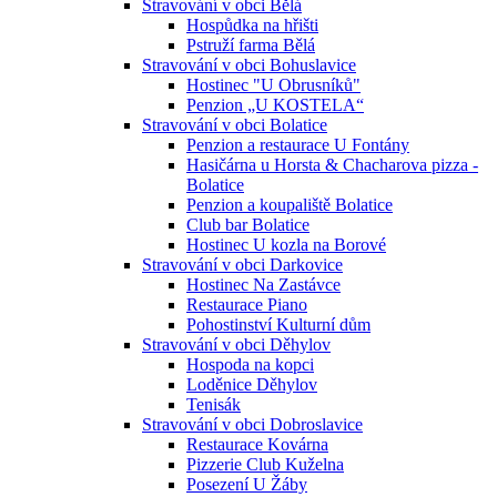
Stravování v obci Bělá
Hospůdka na hřišti
Pstruží farma Bělá
Stravování v obci Bohuslavice
Hostinec "U Obrusníků"
Penzion „U KOSTELA“
Stravování v obci Bolatice
Penzion a restaurace U Fontány
Hasičárna u Horsta & Chacharova pizza -
Bolatice
Penzion a koupaliště Bolatice
Club bar Bolatice
Hostinec U kozla na Borové
Stravování v obci Darkovice
Hostinec Na Zastávce
Restaurace Piano
Pohostinství Kulturní dům
Stravování v obci Děhylov
Hospoda na kopci
Loděnice Děhylov
Tenisák
Stravování v obci Dobroslavice
Restaurace Kovárna
Pizzerie Club Kuželna
Posezení U Žáby