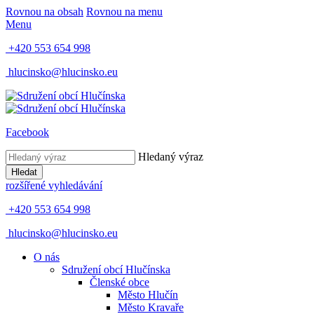
Rovnou na obsah
Rovnou na menu
Menu
+420 553 654 998
hlucinsko@hlucinsko.eu
Facebook
Hledaný výraz
Hledat
rozšířené vyhledávání
+420 553 654 998
hlucinsko@hlucinsko.eu
O nás
Sdružení obcí Hlučínska
Členské obce
Město Hlučín
Město Kravaře