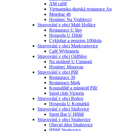
AM caffé
Vietnamsko-thajská restaurace An
Motobar 46
Hostinec Na Vrablovci
Stravování v obci Malé Hoštice
Restaurace U lípy
Hospoda U Dihlů
Cyklobar a penzion 100dola
Stravování v obci Markvartovice
Café Wybranetz
Stravování v obci Oldřišov
Na stolárně U Cimingů
Hostinec Moravan
Stravování v obci Píšť
Restaurace 39
Restaurace Majk
Koupaliště a minigolf Píšť
Sport club Victoria
Stravování v obci Rohov
Hospoda U Komárků
Stravování v obci Služovice
Sport Bar U Hřiště
Stravování v obci Strahovice
Obecní dům Strahovice
Hřiště Strahovice