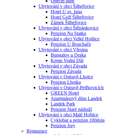
Obecní dům
Ubytování v obci Šilheřovice
Hotel U sv. Jana
Hotel Golf Šilheřovice
Zámek Šilheřovice
Ubytování v obci Štěpánkovice
Penzion Na Statku
Ubytování v obci Velké Hoštice
Penzion U Bouchače
Ubytování v obci Vřesina
Bungalov u Draka
Kemp Vodní Důl
Ubytování v obci Závada
Penzion Závada
Ubytování v Ostravě-Lhotce
Penzion Lhotka
Ubytování v Ostravě-Petřkovicích
GREEN Hotel
Apartmánový dům Landek
Landek Park
Penzion Staré nádraží
Ubytování v obci Malé Hoštice
Cyklobar a penzion 100dola
Penzion Jory
Restaurace