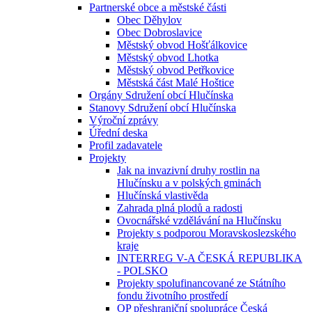
Partnerské obce a městské části
Obec Děhylov
Obec Dobroslavice
Městský obvod Hošťálkovice
Městský obvod Lhotka
Městský obvod Petřkovice
Městská část Malé Hoštice
Orgány Sdružení obcí Hlučínska
Stanovy Sdružení obcí Hlučínska
Výroční zprávy
Úřední deska
Profil zadavatele
Projekty
Jak na invazivní druhy rostlin na
Hlučínsku a v polských gminách
Hlučínská vlastivěda
Zahrada plná plodů a radosti
Ovocnářské vzdělávání na Hlučínsku
Projekty s podporou Moravskoslezského
kraje
INTERREG V-A ČESKÁ REPUBLIKA
- POLSKO
Projekty spolufinancované ze Státního
fondu životního prostředí
OP přeshraniční spolupráce Česká