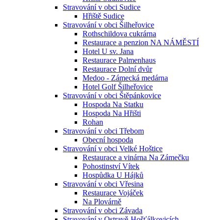
Stravování v obci Sudice
Hřiště Sudice
Stravování v obci Šilheřovice
Rothschildova cukrárna
Restaurace a penzion NA NÁMĚSTÍ
Hotel U sv. Jana
Restaurace Palmenhaus
Restaurace Dolní dvůr
Medoo - Zámecká medárna
Hotel Golf Šilheřovice
Stravování v obci Štěpánkovice
Hospoda Na Statku
Hospoda Na Hřišti
Rohan
Stravování v obci Třebom
Obecní hospoda
Stravování v obci Velké Hoštice
Restaurace a vinárna Na Zámečku
Pohostinství Vítek
Hospůdka U Hájků
Stravování v obci Vřesina
Restaurace Vojáček
Na Plovárně
Stravování v obci Závada
Stravování v Ostravě-Hošťálkovicích