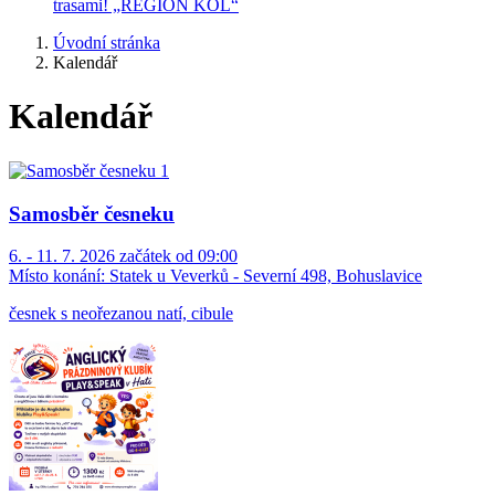
trasami! „REGION KOL“
Úvodní stránka
Kalendář
Kalendář
Samosběr česneku
6. - 11. 7. 2026 začátek od 09:00
Místo konání:
Statek u Veverků - Severní 498, Bohuslavice
česnek s neořezanou natí, cibule