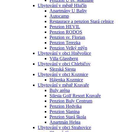
Penzion U sv. Mikuláše
Ubytování v městě Hlučín
Apartmány U Bašty
Autocamp
Restaurace a penzion Stará celnice
Penzion HEVIL
Penzion RODOS
Penzion sv. Florian
Penzion Terezka
Penzion Velký mlýn
Ubytování v obci Hněvošice
Villa Glassberg
Ubytování v obci Chlebičov
Slezská Siesta
Ubytování v obci Kozmice
Hájenka Kozmice
Ubytování v městě Kravaře
Buly aréna
Silesia Golf Resort Kravaře
Penzion Buly Centrum
Penzion Hedvika
Penzion Slanina
Penzion Stará škola
Apartmán Helga
Ubytování v obci Strahovice