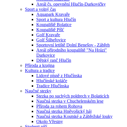
Areál čs. opevnění Hlučín-Darkovičky
Sport a volný čas
Aquapark Kravaře
Sport a kultura Hlučín
Koupaliště Bolatice
Koupaliště Píšť
Golf Kravaře
Golf Šilheřovice
Sportovní letiště Dolní Benešov - Zábřeh
Areál přírodního koupaliště "Na Hrázi"
Darkovice
Dětský ranč Hlučín
Příroda a krajina
Kultura a tradice
Lidové písně z Hlučínska
Hlučínské koláče
Tradice Hlučínska
Naučné stezky
Stezka po suchých poldrech v Bolaticích
Naučná stezka v Chuchelenském lese
Příroda za rohem Rohova
Naučná stezka Hněvošický háj
Naučná stezka Koutské a Zábřežské louky
Okolo Vřesiny
Studenti píší