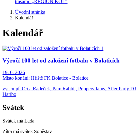
trasami! „REGION KOL“
Úvodní stránka
Kalendář
Kalendář
Výročí 100 let od založení fotbalu v Bolaticích
19. 6. 2026
Místo konání:
Hřiště FK Bolatice - Bolatice
vystoupí: O5 a Radeček, Pam Rabbit, Poppers Jams, After Party DJ
Haribo
Svátek
Svátek má
Lada
Zítra má svátek
Soběslav