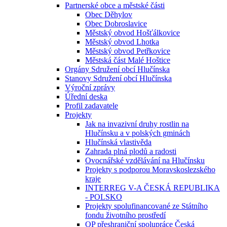
Partnerské obce a městské části
Obec Děhylov
Obec Dobroslavice
Městský obvod Hošťálkovice
Městský obvod Lhotka
Městský obvod Petřkovice
Městská část Malé Hoštice
Orgány Sdružení obcí Hlučínska
Stanovy Sdružení obcí Hlučínska
Výroční zprávy
Úřední deska
Profil zadavatele
Projekty
Jak na invazivní druhy rostlin na
Hlučínsku a v polských gminách
Hlučínská vlastivěda
Zahrada plná plodů a radosti
Ovocnářské vzdělávání na Hlučínsku
Projekty s podporou Moravskoslezského
kraje
INTERREG V-A ČESKÁ REPUBLIKA
- POLSKO
Projekty spolufinancované ze Státního
fondu životního prostředí
OP přeshraniční spolupráce Česká