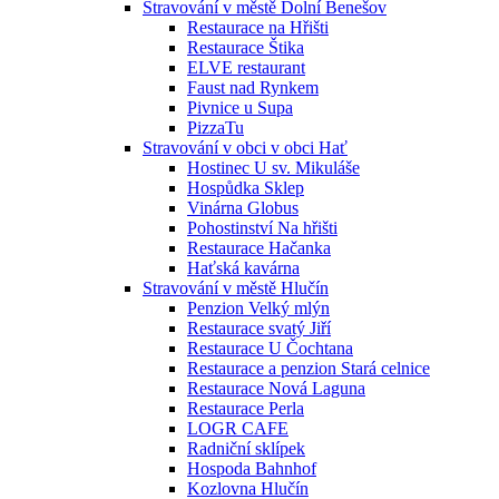
Stravování v městě Dolní Benešov
Restaurace na Hřišti
Restaurace Štika
ELVE restaurant
Faust nad Rynkem
Pivnice u Supa
PizzaTu
Stravování v obci v obci Hať
Hostinec U sv. Mikuláše
Hospůdka Sklep
Vinárna Globus
Pohostinství Na hřišti
Restaurace Hačanka
Haťská kavárna
Stravování v městě Hlučín
Penzion Velký mlýn
Restaurace svatý Jiří
Restaurace U Čochtana
Restaurace a penzion Stará celnice
Restaurace Nová Laguna
Restaurace Perla
LOGR CAFE
Radniční sklípek
Hospoda Bahnhof
Kozlovna Hlučín