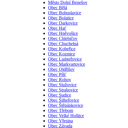
Město Dolní Benešov
Obec Bělá
Obec Bohuslavice
Obec Bolatice
Obec Darkovice
Obec Hať
Obec Hněvošice
Obec Chlebičov
Obec Chuchelná
Obec Kobeřice
Obec Kozmice
Obec Ludgeřovice
Obec Markvartovice
Obec Oldřišov
Obec Píšť
Obec Rohov
Obec Služovice
Obec Strahovice
Obec Sudice
Obec Šilheřovice
Obec Štěpánkovice
Obec Třebom
Obec Velké Hoštice
Obec Vřesina
Obec Závada