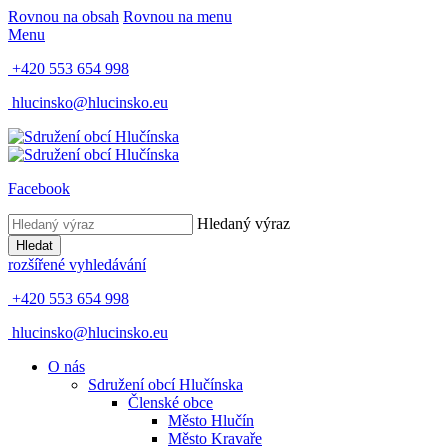
Rovnou na obsah
Rovnou na menu
Menu
+420 553 654 998
hlucinsko@hlucinsko.eu
Facebook
Hledaný výraz
Hledat
rozšířené vyhledávání
+420 553 654 998
hlucinsko@hlucinsko.eu
O nás
Sdružení obcí Hlučínska
Členské obce
Město Hlučín
Město Kravaře