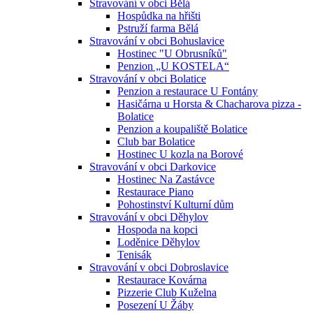
Stravování v obci Bělá
Hospůdka na hřišti
Pstruží farma Bělá
Stravování v obci Bohuslavice
Hostinec "U Obrusníků"
Penzion „U KOSTELA“
Stravování v obci Bolatice
Penzion a restaurace U Fontány
Hasičárna u Horsta & Chacharova pizza -
Bolatice
Penzion a koupaliště Bolatice
Club bar Bolatice
Hostinec U kozla na Borové
Stravování v obci Darkovice
Hostinec Na Zastávce
Restaurace Piano
Pohostinství Kulturní dům
Stravování v obci Děhylov
Hospoda na kopci
Loděnice Děhylov
Tenisák
Stravování v obci Dobroslavice
Restaurace Kovárna
Pizzerie Club Kuželna
Posezení U Žáby