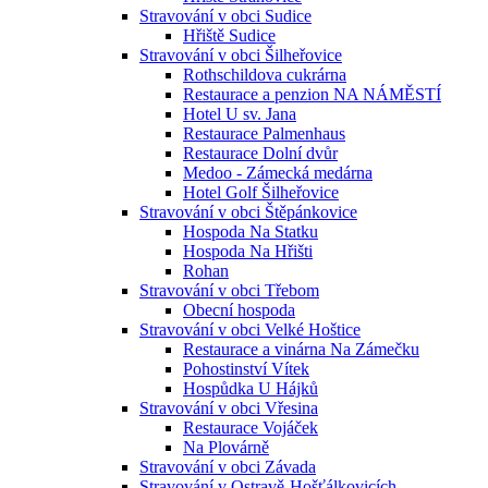
Stravování v obci Sudice
Hřiště Sudice
Stravování v obci Šilheřovice
Rothschildova cukrárna
Restaurace a penzion NA NÁMĚSTÍ
Hotel U sv. Jana
Restaurace Palmenhaus
Restaurace Dolní dvůr
Medoo - Zámecká medárna
Hotel Golf Šilheřovice
Stravování v obci Štěpánkovice
Hospoda Na Statku
Hospoda Na Hřišti
Rohan
Stravování v obci Třebom
Obecní hospoda
Stravování v obci Velké Hoštice
Restaurace a vinárna Na Zámečku
Pohostinství Vítek
Hospůdka U Hájků
Stravování v obci Vřesina
Restaurace Vojáček
Na Plovárně
Stravování v obci Závada
Stravování v Ostravě-Hošťálkovicích