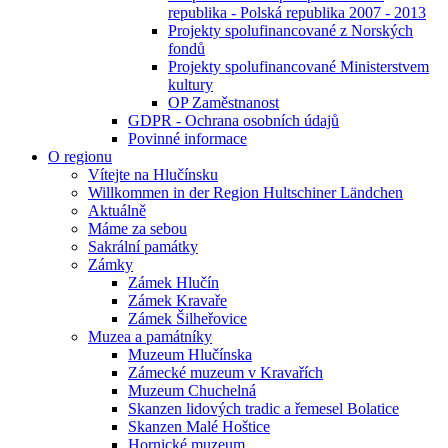
republika - Polská republika 2007 - 2013
Projekty spolufinancované z Norských
fondů
Projekty spolufinancované Ministerstvem
kultury
OP Zaměstnanost
GDPR - Ochrana osobních údajů
Povinné informace
O regionu
Vítejte na Hlučínsku
Willkommen in der Region Hultschiner Ländchen
Aktuálně
Máme za sebou
Sakrální památky
Zámky
Zámek Hlučín
Zámek Kravaře
Zámek Šilheřovice
Muzea a památníky
Muzeum Hlučínska
Zámecké muzeum v Kravařích
Muzeum Chuchelná
Skanzen lidových tradic a řemesel Bolatice
Skanzen Malé Hoštice
Hornické muzeum