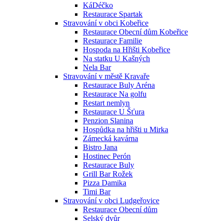
KáDéčko
Restaurace Spartak
Stravování v obci Kobeřice
Restaurace Obecní dům Kobeřice
Restaurace Familie
Hospoda na Hřišti Kobeřice
Na statku U Kašných
Nela Bar
Stravování v městě Kravaře
Restaurace Buly Aréna
Restaurace Na golfu
Restart nemlyn
Restaurace U Šťura
Penzion Slanina
Hospůdka na hřišti u Mirka
Zámecká kavárna
Bistro Jana
Hostinec Perón
Restaurace Buly
Grill Bar Rožek
Pizza Damika
Timi Bar
Stravování v obci Ludgeřovice
Restaurace Obecní dům
Selský dvůr