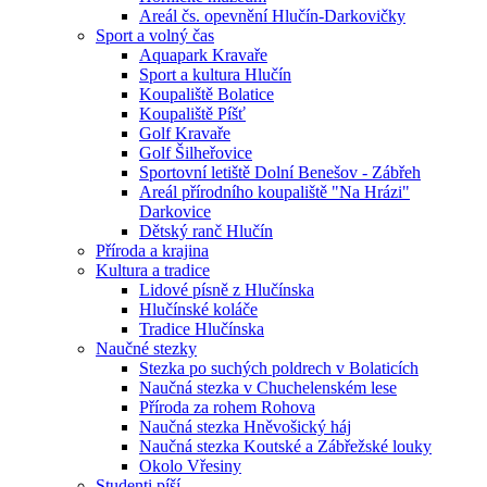
Areál čs. opevnění Hlučín-Darkovičky
Sport a volný čas
Aquapark Kravaře
Sport a kultura Hlučín
Koupaliště Bolatice
Koupaliště Píšť
Golf Kravaře
Golf Šilheřovice
Sportovní letiště Dolní Benešov - Zábřeh
Areál přírodního koupaliště "Na Hrázi"
Darkovice
Dětský ranč Hlučín
Příroda a krajina
Kultura a tradice
Lidové písně z Hlučínska
Hlučínské koláče
Tradice Hlučínska
Naučné stezky
Stezka po suchých poldrech v Bolaticích
Naučná stezka v Chuchelenském lese
Příroda za rohem Rohova
Naučná stezka Hněvošický háj
Naučná stezka Koutské a Zábřežské louky
Okolo Vřesiny
Studenti píší