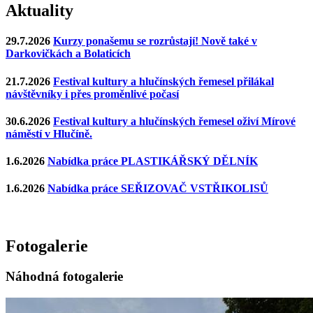
Aktuality
29.7.2026
Kurzy ponašemu se rozrůstají! Nově také v
Darkovičkách a Bolaticích
21.7.2026
Festival kultury a hlučínských řemesel přilákal
návštěvníky i přes proměnlivé počasí
30.6.2026
Festival kultury a hlučínských řemesel oživí Mírové
náměstí v Hlučíně.
1.6.2026
Nabídka práce PLASTIKÁŘSKÝ DĚLNÍK
1.6.2026
Nabídka práce SEŘIZOVAČ VSTŘIKOLISŮ
Fotogalerie
Náhodná fotogalerie