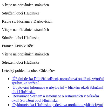
Vítejte na oficiálních stránkách
Sdružení obcí Hlučínska
Kaple sv. Floriána v Darkovicích
Vítejte na oficiálních stránkách
Sdružení obcí Hlučínska
Pramen Židlo v Bělé
Vítejte na oficiálních stránkách
Sdružení obcí Hlučínska
Letecký pohled na obec Chlebičov
Úřední deska
Důležitá sdělení, rozpočtová opatření, výroční
zprávy, ke stažení…
Ubytování
Informace o ubytování v blízkém okolí Sdružení
obcí Hlučínska.
Restaurace
Seznam a informace o restauracích v blízkém
okolí Sdružení obcí Hlučínska.
Cykloturistika
Hlučínsko je doslova protkáno cyklistickými