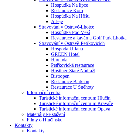
Hospůdka Na lipce
Restaurace Kora
Hospůdka Na Hřišti
A-leje
Stravování v Ostravě-Lhotce
Hospůdka Pod Věží
Restaurace a kavárna Golf Park Lhotka
Stravování v Ostravě-Petřkovicích
Hospoda U Jana
GREEN Hotel
Harenda
Petřkovická restaurace
Hostinec Staré Nádraží
Bistropen
Restaurace Barkson
Restaurace U Sněhoty
Informační centra
Turistické informační centrum Hlučín
Turistické informační centrum Kravaře
Turistické informační centrum Opava
Materiály ke stažení
Filmy o Hlučínsku
Kontakty
Kontakty