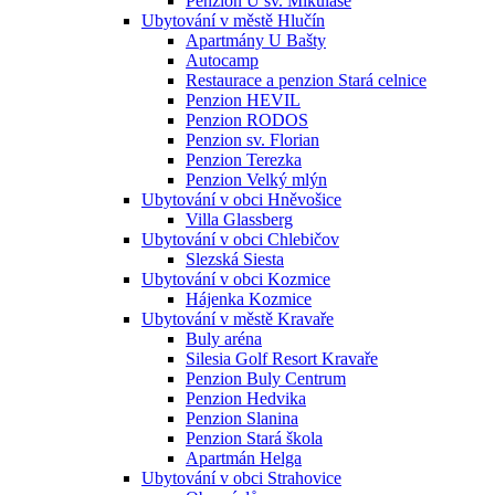
Penzion U sv. Mikuláše
Ubytování v městě Hlučín
Apartmány U Bašty
Autocamp
Restaurace a penzion Stará celnice
Penzion HEVIL
Penzion RODOS
Penzion sv. Florian
Penzion Terezka
Penzion Velký mlýn
Ubytování v obci Hněvošice
Villa Glassberg
Ubytování v obci Chlebičov
Slezská Siesta
Ubytování v obci Kozmice
Hájenka Kozmice
Ubytování v městě Kravaře
Buly aréna
Silesia Golf Resort Kravaře
Penzion Buly Centrum
Penzion Hedvika
Penzion Slanina
Penzion Stará škola
Apartmán Helga
Ubytování v obci Strahovice