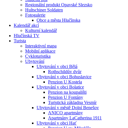
Regionální produkt Opavské Slezsko
Hultschiner Soldaten
Fotogalerie
Obce a města Hlučínska
Kalendář akcí
Kulturní kalendář
Hlučínská TV
Turista
Interaktivní mapa
Mobilní aplikace
Cykloturistika
Ubytování
Ubytování v obci Bělá
Rothschildův dvůr
Ubytování v obci Bohuslavice
Penzion U Kostela
Ubytování v obci Bolatice
Penzion na koupališti
Penzion U Fontány
Turistická základna Vesmír
Ubytování v městě Dolní Benešov
ANICO apartmány
Apartmány LaCatherina 1911
Ubytování v obci Hať