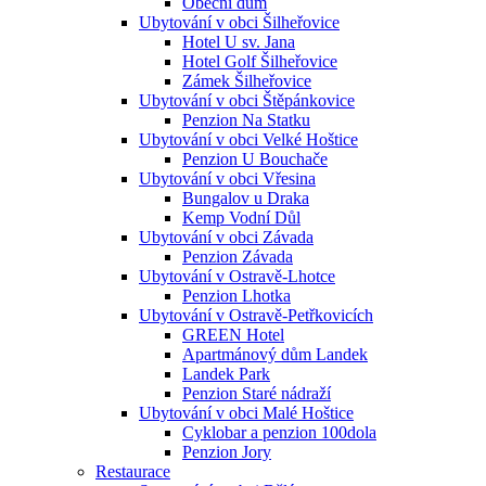
Obecní dům
Ubytování v obci Šilheřovice
Hotel U sv. Jana
Hotel Golf Šilheřovice
Zámek Šilheřovice
Ubytování v obci Štěpánkovice
Penzion Na Statku
Ubytování v obci Velké Hoštice
Penzion U Bouchače
Ubytování v obci Vřesina
Bungalov u Draka
Kemp Vodní Důl
Ubytování v obci Závada
Penzion Závada
Ubytování v Ostravě-Lhotce
Penzion Lhotka
Ubytování v Ostravě-Petřkovicích
GREEN Hotel
Apartmánový dům Landek
Landek Park
Penzion Staré nádraží
Ubytování v obci Malé Hoštice
Cyklobar a penzion 100dola
Penzion Jory
Restaurace