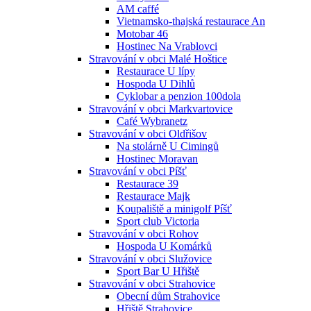
AM caffé
Vietnamsko-thajská restaurace An
Motobar 46
Hostinec Na Vrablovci
Stravování v obci Malé Hoštice
Restaurace U lípy
Hospoda U Dihlů
Cyklobar a penzion 100dola
Stravování v obci Markvartovice
Café Wybranetz
Stravování v obci Oldřišov
Na stolárně U Cimingů
Hostinec Moravan
Stravování v obci Píšť
Restaurace 39
Restaurace Majk
Koupaliště a minigolf Píšť
Sport club Victoria
Stravování v obci Rohov
Hospoda U Komárků
Stravování v obci Služovice
Sport Bar U Hřiště
Stravování v obci Strahovice
Obecní dům Strahovice
Hřiště Strahovice