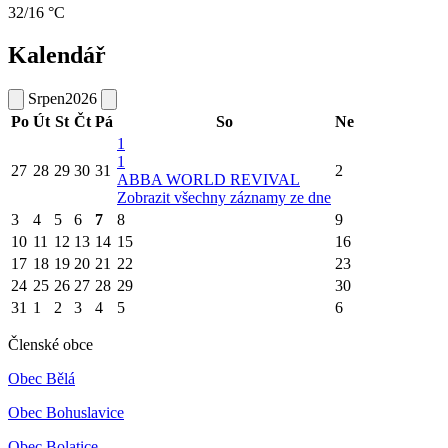
32/16 °C
Kalendář
Srpen
2026
Po
Út
St
Čt
Pá
So
Ne
1
1
27
28
29
30
31
2
ABBA WORLD REVIVAL
Zobrazit všechny záznamy ze dne
3
4
5
6
7
8
9
10
11
12
13
14
15
16
17
18
19
20
21
22
23
24
25
26
27
28
29
30
31
1
2
3
4
5
6
Členské obce
Obec Bělá
Obec Bohuslavice
Obec Bolatice