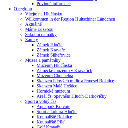
Povinné informace
O regionu
Vítejte na Hlučínsku
Willkommen in der Region Hultschiner Ländchen
Aktuálně
Máme za sebou
Sakrální památky
Zámky
Zámek Hlučín
Zámek Kravaře
Zámek Šilheřovice
Muzea a památníky
Muzeum Hlučínska
Zámecké muzeum v Kravařích
Muzeum Chuchelná
Skanzen lidových tradic a řemesel Bolatice
Skanzen Malé Hoštice
Hornické muzeum
Areál čs. opevnění Hlučín-Darkovičky
Sport a volný čas
Aquapark Kravaře
Sport a kultura Hlučín
Koupaliště Bolatice
Koupaliště Píšť
Golf Kravaře