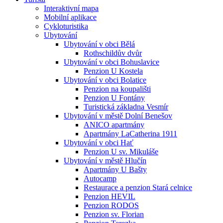
Interaktivní mapa
Mobilní aplikace
Cykloturistika
Ubytování
Ubytování v obci Bělá
Rothschildův dvůr
Ubytování v obci Bohuslavice
Penzion U Kostela
Ubytování v obci Bolatice
Penzion na koupališti
Penzion U Fontány
Turistická základna Vesmír
Ubytování v městě Dolní Benešov
ANICO apartmány
Apartmány LaCatherina 1911
Ubytování v obci Hať
Penzion U sv. Mikuláše
Ubytování v městě Hlučín
Apartmány U Bašty
Autocamp
Restaurace a penzion Stará celnice
Penzion HEVIL
Penzion RODOS
Penzion sv. Florian