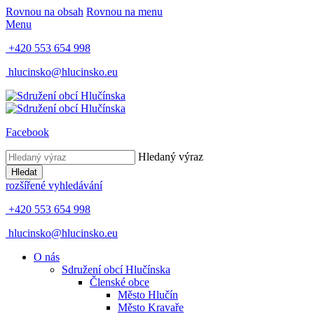
Rovnou na obsah
Rovnou na menu
Menu
+420 553 654 998
hlucinsko@hlucinsko.eu
Facebook
Hledaný výraz
Hledat
rozšířené vyhledávání
+420 553 654 998
hlucinsko@hlucinsko.eu
O nás
Sdružení obcí Hlučínska
Členské obce
Město Hlučín
Město Kravaře