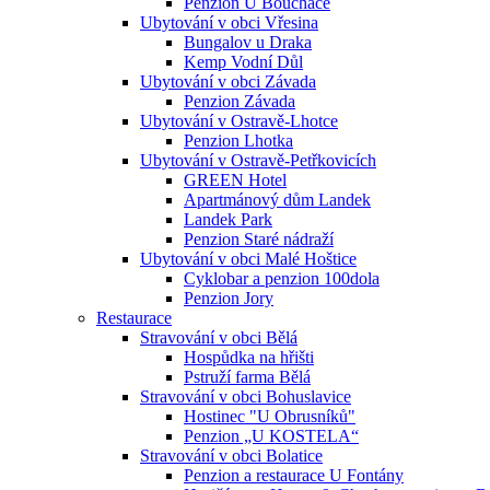
Penzion U Bouchače
Ubytování v obci Vřesina
Bungalov u Draka
Kemp Vodní Důl
Ubytování v obci Závada
Penzion Závada
Ubytování v Ostravě-Lhotce
Penzion Lhotka
Ubytování v Ostravě-Petřkovicích
GREEN Hotel
Apartmánový dům Landek
Landek Park
Penzion Staré nádraží
Ubytování v obci Malé Hoštice
Cyklobar a penzion 100dola
Penzion Jory
Restaurace
Stravování v obci Bělá
Hospůdka na hřišti
Pstruží farma Bělá
Stravování v obci Bohuslavice
Hostinec "U Obrusníků"
Penzion „U KOSTELA“
Stravování v obci Bolatice
Penzion a restaurace U Fontány