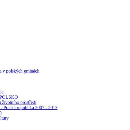
 a v polských gminách
je
 POLSKO
 životního prostředí
 - Polská republika 2007 - 2013
ů
ltury