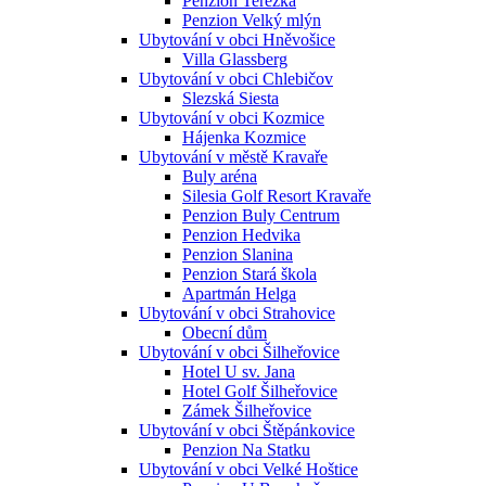
Penzion Terezka
Penzion Velký mlýn
Ubytování v obci Hněvošice
Villa Glassberg
Ubytování v obci Chlebičov
Slezská Siesta
Ubytování v obci Kozmice
Hájenka Kozmice
Ubytování v městě Kravaře
Buly aréna
Silesia Golf Resort Kravaře
Penzion Buly Centrum
Penzion Hedvika
Penzion Slanina
Penzion Stará škola
Apartmán Helga
Ubytování v obci Strahovice
Obecní dům
Ubytování v obci Šilheřovice
Hotel U sv. Jana
Hotel Golf Šilheřovice
Zámek Šilheřovice
Ubytování v obci Štěpánkovice
Penzion Na Statku
Ubytování v obci Velké Hoštice