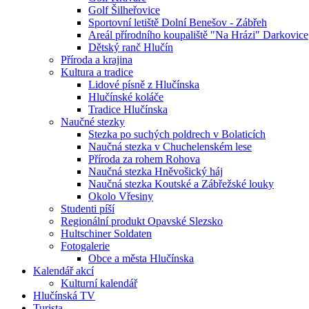
Golf Šilheřovice
Sportovní letiště Dolní Benešov - Zábřeh
Areál přírodního koupaliště "Na Hrázi" Darkovice
Dětský ranč Hlučín
Příroda a krajina
Kultura a tradice
Lidové písně z Hlučínska
Hlučínské koláče
Tradice Hlučínska
Naučné stezky
Stezka po suchých poldrech v Bolaticích
Naučná stezka v Chuchelenském lese
Příroda za rohem Rohova
Naučná stezka Hněvošický háj
Naučná stezka Koutské a Zábřežské louky
Okolo Vřesiny
Studenti píší
Regionální produkt Opavské Slezsko
Hultschiner Soldaten
Fotogalerie
Obce a města Hlučínska
Kalendář akcí
Kulturní kalendář
Hlučínská TV
Turista