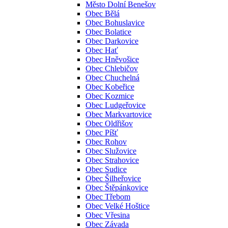
Město Dolní Benešov
Obec Bělá
Obec Bohuslavice
Obec Bolatice
Obec Darkovice
Obec Hať
Obec Hněvošice
Obec Chlebičov
Obec Chuchelná
Obec Kobeřice
Obec Kozmice
Obec Ludgeřovice
Obec Markvartovice
Obec Oldřišov
Obec Píšť
Obec Rohov
Obec Služovice
Obec Strahovice
Obec Sudice
Obec Šilheřovice
Obec Štěpánkovice
Obec Třebom
Obec Velké Hoštice
Obec Vřesina
Obec Závada