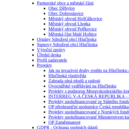
Partnerské obce a městské části
Obec Děhylov
Obec Dobroslavice
Městský obvod Hošťálkovice
Městský obvod Lhotka
Městský obvod Petřkovice
Městská část Malé Hoštice
Orgány Sdružení obcí Hlučínska
Stanovy Sdružení obcí Hlučínska
Výroční zprávy
Úřední deska
Profil zadavatele
Projekty
Jak na invazivní druhy rostlin na Hlučínsku
Hlučínská vlastivěda
Zahrada plná plodů a radosti
Ovocnářské vzdělávání na Hlučínsku
Projekty s podporou Moravskoslezského kra
INTERREG V-A ČESKÁ REPUBLIKA -
Projekty spolufinancované ze Státního fondu
OP přeshraniční spolupráce Česká republika
Projekty spolufinancované z Norských fond
Projekty spolufinancované Ministerstvem ku
OP Zaměstnanost
GDPR - Ochrana osobních údajů