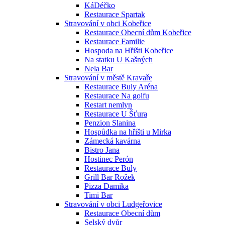
KáDéčko
Restaurace Spartak
Stravování v obci Kobeřice
Restaurace Obecní dům Kobeřice
Restaurace Familie
Hospoda na Hřišti Kobeřice
Na statku U Kašných
Nela Bar
Stravování v městě Kravaře
Restaurace Buly Aréna
Restaurace Na golfu
Restart nemlyn
Restaurace U Šťura
Penzion Slanina
Hospůdka na hřišti u Mirka
Zámecká kavárna
Bistro Jana
Hostinec Perón
Restaurace Buly
Grill Bar Rožek
Pizza Damika
Timi Bar
Stravování v obci Ludgeřovice
Restaurace Obecní dům
Selský dvůr