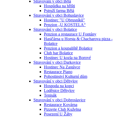
Stravování v obci Bělá
Hospůdka na hřišti
Pstruží farma Bělá
Stravování v obci Bohuslavice
Hostinec "U Obrusníků"
Penzion „U KOSTELA“
Stravování v obci Bolatice
Penzion a restaurace U Fontány
Hasičárna u Horsta & Chacharova pizza -
Bolatice
Penzion a koupaliště Bolatice
Club bar Bolatice
Hostinec U kozla na Borové
Stravování v obci Darkovice
Hostinec Na Zastávce
Restaurace Piano
Pohostinství Kulturní dům
Stravování v obci Děhylov
Hospoda na kopci
Loděnice Děhylov
Tenisák
Stravování v obci Dobroslavice
Restaurace Kovárna
Pizzerie Club Kuželna
Posezení U Žáby