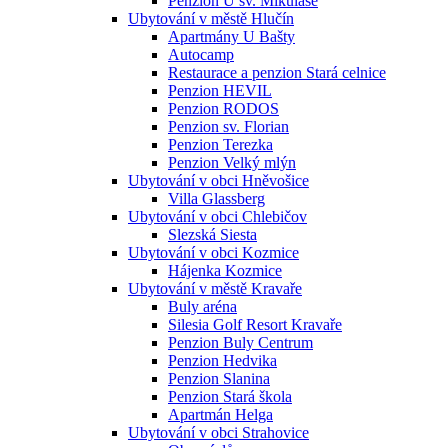
Penzion U sv. Mikuláše
Ubytování v městě Hlučín
Apartmány U Bašty
Autocamp
Restaurace a penzion Stará celnice
Penzion HEVIL
Penzion RODOS
Penzion sv. Florian
Penzion Terezka
Penzion Velký mlýn
Ubytování v obci Hněvošice
Villa Glassberg
Ubytování v obci Chlebičov
Slezská Siesta
Ubytování v obci Kozmice
Hájenka Kozmice
Ubytování v městě Kravaře
Buly aréna
Silesia Golf Resort Kravaře
Penzion Buly Centrum
Penzion Hedvika
Penzion Slanina
Penzion Stará škola
Apartmán Helga
Ubytování v obci Strahovice