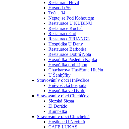
Restaurant Hevil
Hospoda 56
Točna 34
Neptej se Pod Kohoutem
Restaurace U KUBINŮ
Restaurace Kuchař
Restaurace Gól
Restaurace TRIANGL
Hospůdka U Dany
Restaurace Barborka
Restaurace Dobrá Nota
Hospůdka Poslední Kapka
Hospůdka pod Lípou
Chacharova Hasičárna Hlučín
U Šenkýřky
Stravování v obci Hněvošice
Hněvošická hospoda
Hospůdka ve Dvoře
Stravování v obci Chlebičov
Slezská Siesta
El Dorádo
Bumbálka
Stravování v obci Chuchelná
Hostinec U Nevřelů
CAFE LUKAS