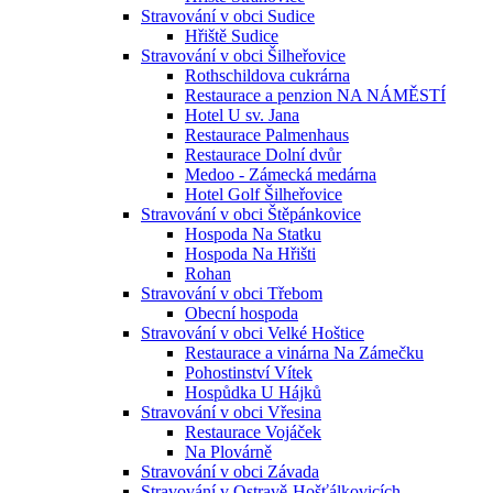
Stravování v obci Sudice
Hřiště Sudice
Stravování v obci Šilheřovice
Rothschildova cukrárna
Restaurace a penzion NA NÁMĚSTÍ
Hotel U sv. Jana
Restaurace Palmenhaus
Restaurace Dolní dvůr
Medoo - Zámecká medárna
Hotel Golf Šilheřovice
Stravování v obci Štěpánkovice
Hospoda Na Statku
Hospoda Na Hřišti
Rohan
Stravování v obci Třebom
Obecní hospoda
Stravování v obci Velké Hoštice
Restaurace a vinárna Na Zámečku
Pohostinství Vítek
Hospůdka U Hájků
Stravování v obci Vřesina
Restaurace Vojáček
Na Plovárně
Stravování v obci Závada
Stravování v Ostravě-Hošťálkovicích