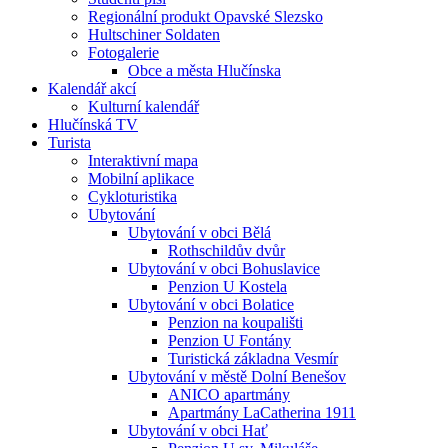
Regionální produkt Opavské Slezsko
Hultschiner Soldaten
Fotogalerie
Obce a města Hlučínska
Kalendář akcí
Kulturní kalendář
Hlučínská TV
Turista
Interaktivní mapa
Mobilní aplikace
Cykloturistika
Ubytování
Ubytování v obci Bělá
Rothschildův dvůr
Ubytování v obci Bohuslavice
Penzion U Kostela
Ubytování v obci Bolatice
Penzion na koupališti
Penzion U Fontány
Turistická základna Vesmír
Ubytování v městě Dolní Benešov
ANICO apartmány
Apartmány LaCatherina 1911
Ubytování v obci Hať