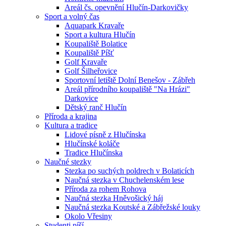
Areál čs. opevnění Hlučín-Darkovičky
Sport a volný čas
Aquapark Kravaře
Sport a kultura Hlučín
Koupaliště Bolatice
Koupaliště Píšť
Golf Kravaře
Golf Šilheřovice
Sportovní letiště Dolní Benešov - Zábřeh
Areál přírodního koupaliště "Na Hrázi"
Darkovice
Dětský ranč Hlučín
Příroda a krajina
Kultura a tradice
Lidové písně z Hlučínska
Hlučínské koláče
Tradice Hlučínska
Naučné stezky
Stezka po suchých poldrech v Bolaticích
Naučná stezka v Chuchelenském lese
Příroda za rohem Rohova
Naučná stezka Hněvošický háj
Naučná stezka Koutské a Zábřežské louky
Okolo Vřesiny
Studenti píší