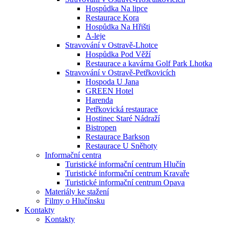
Hospůdka Na lipce
Restaurace Kora
Hospůdka Na Hřišti
A-leje
Stravování v Ostravě-Lhotce
Hospůdka Pod Věží
Restaurace a kavárna Golf Park Lhotka
Stravování v Ostravě-Petřkovicích
Hospoda U Jana
GREEN Hotel
Harenda
Petřkovická restaurace
Hostinec Staré Nádraží
Bistropen
Restaurace Barkson
Restaurace U Sněhoty
Informační centra
Turistické informační centrum Hlučín
Turistické informační centrum Kravaře
Turistické informační centrum Opava
Materiály ke stažení
Filmy o Hlučínsku
Kontakty
Kontakty