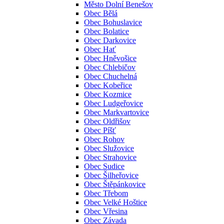
Město Dolní Benešov
Obec Bělá
Obec Bohuslavice
Obec Bolatice
Obec Darkovice
Obec Hať
Obec Hněvošice
Obec Chlebičov
Obec Chuchelná
Obec Kobeřice
Obec Kozmice
Obec Ludgeřovice
Obec Markvartovice
Obec Oldřišov
Obec Píšť
Obec Rohov
Obec Služovice
Obec Strahovice
Obec Sudice
Obec Šilheřovice
Obec Štěpánkovice
Obec Třebom
Obec Velké Hoštice
Obec Vřesina
Obec Závada