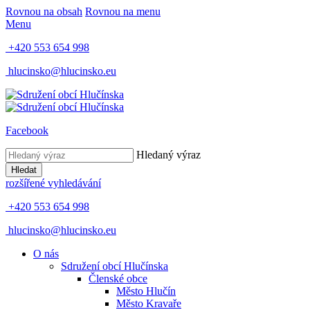
Rovnou na obsah
Rovnou na menu
Menu
+420 553 654 998
hlucinsko@hlucinsko.eu
Facebook
Hledaný výraz
Hledat
rozšířené vyhledávání
+420 553 654 998
hlucinsko@hlucinsko.eu
O nás
Sdružení obcí Hlučínska
Členské obce
Město Hlučín
Město Kravaře