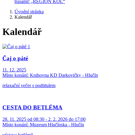
trasami! „REGION KOL“
Úvodní stránka
Kalendář
Kalendář
Čaj o páté
11. 12. 2025
Místo konání:
Knihovna KD Darkovičky - Hlučín
relaxační večer s podtitulem
CESTA DO BETLÉMA
28. 11. 2025 od 08:30 - 2. 2. 2026 do 17:00
Místo konání:
Muzeum Hlučínska - Hlučín
výstava betlémů