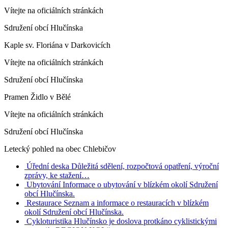
Vítejte na oficiálních stránkách
Sdružení obcí Hlučínska
Kaple sv. Floriána v Darkovicích
Vítejte na oficiálních stránkách
Sdružení obcí Hlučínska
Pramen Židlo v Bělé
Vítejte na oficiálních stránkách
Sdružení obcí Hlučínska
Letecký pohled na obec Chlebičov
Úřední deska
Důležitá sdělení, rozpočtová opatření, výroční
zprávy, ke stažení…
Ubytování
Informace o ubytování v blízkém okolí Sdružení
obcí Hlučínska.
Restaurace
Seznam a informace o restauracích v blízkém
okolí Sdružení obcí Hlučínska.
Cykloturistika
Hlučínsko je doslova protkáno cyklistickými