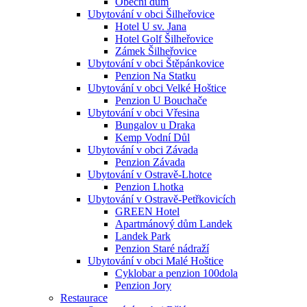
Obecní dům
Ubytování v obci Šilheřovice
Hotel U sv. Jana
Hotel Golf Šilheřovice
Zámek Šilheřovice
Ubytování v obci Štěpánkovice
Penzion Na Statku
Ubytování v obci Velké Hoštice
Penzion U Bouchače
Ubytování v obci Vřesina
Bungalov u Draka
Kemp Vodní Důl
Ubytování v obci Závada
Penzion Závada
Ubytování v Ostravě-Lhotce
Penzion Lhotka
Ubytování v Ostravě-Petřkovicích
GREEN Hotel
Apartmánový dům Landek
Landek Park
Penzion Staré nádraží
Ubytování v obci Malé Hoštice
Cyklobar a penzion 100dola
Penzion Jory
Restaurace