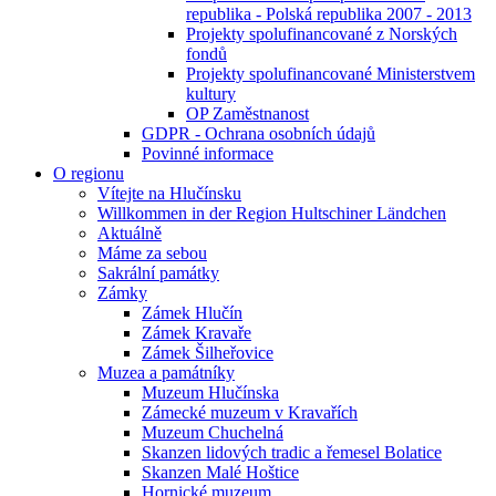
republika - Polská republika 2007 - 2013
Projekty spolufinancované z Norských
fondů
Projekty spolufinancované Ministerstvem
kultury
OP Zaměstnanost
GDPR - Ochrana osobních údajů
Povinné informace
O regionu
Vítejte na Hlučínsku
Willkommen in der Region Hultschiner Ländchen
Aktuálně
Máme za sebou
Sakrální památky
Zámky
Zámek Hlučín
Zámek Kravaře
Zámek Šilheřovice
Muzea a památníky
Muzeum Hlučínska
Zámecké muzeum v Kravařích
Muzeum Chuchelná
Skanzen lidových tradic a řemesel Bolatice
Skanzen Malé Hoštice
Hornické muzeum