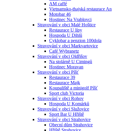
AM caffé
Vietnamsko-thajská restaurace An
Motobar 46
Hostinec Na Vrablovci
Stravování v obci Malé Hoštice
Restaurace U lípy
Hospoda U Dihlů
Cyklobar a penzion 100dola
Stravování v obci Markvartovice
Café Wybranetz
Stravování v obci Oldřišov
Na stolárně U Cimingů
Hostinec Moravan
Stravování v obci Píšť
Restaurace 39
Restaurace Majk
Koupaliště a minigolf Píšť
Sport club Victoria
Stravování v obci Rohov
Hospoda U Komárků
Stravování v obci Služovice
Sport Bar U Hřiště
Stravování v obci Strahovice
Obecní dům Strahovice
Hřiště Strahovice