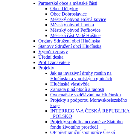
Partnerské obce a městské části
Obec Děhylov
Obec Dobroslavice
Městský obvod Hošťálkovice
Městský obvod Lhotka
Městský obvod Petřkovice
Městská část Malé Hoštice
Orgány Sdružení obcí Hlučínska
Stanovy Sdružení obcí Hlučínska
Výroční zprávy
Úřední deska
Profil zadavatele
Projekty
Jak na invazivní druhy rostlin na
Hlučínsku a v polských gminách
Hlučínská vlastivěda
Zahrada plná plodů a radosti
Ovocnářské vzdělávání na Hlučínsku
Projekty s podporou Moravskoslezského
kraje
INTERREG V-A ČESKÁ REPUBLIKA
- POLSKO
Projekty spolufinancované ze Státního
fondu životního prostředí
OP přeshraniční spolupráce Česká