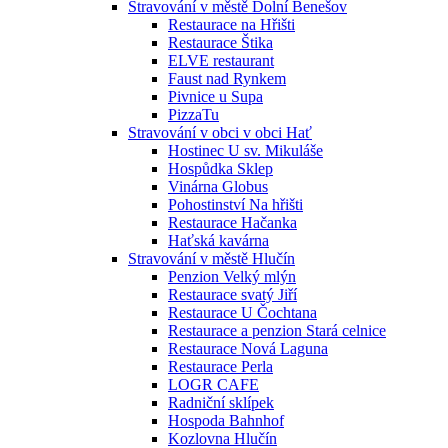
Stravování v městě Dolní Benešov
Restaurace na Hřišti
Restaurace Štika
ELVE restaurant
Faust nad Rynkem
Pivnice u Supa
PizzaTu
Stravování v obci v obci Hať
Hostinec U sv. Mikuláše
Hospůdka Sklep
Vinárna Globus
Pohostinství Na hřišti
Restaurace Hačanka
Haťská kavárna
Stravování v městě Hlučín
Penzion Velký mlýn
Restaurace svatý Jiří
Restaurace U Čochtana
Restaurace a penzion Stará celnice
Restaurace Nová Laguna
Restaurace Perla
LOGR CAFE
Radniční sklípek
Hospoda Bahnhof
Kozlovna Hlučín