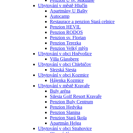
Penzion U sv. Mikuláše
Ubytování v městě Hlučín
Apartmány U Bašty
Autocamp
Restaurace a penzion Stará celnice
Penzion HEVIL
Penzion RODOS
Penzion sv. Florian
Penzion Terezka
Penzion Velký mlýn
Ubytování v obci Hněvošice
Villa Glassberg
Ubytování v obci Chlebičov
Slezská Siesta
Ubytování v obci Kozmice
Hájenka Kozmice
Ubytování v městě Kravaře
Buly aréna
Silesia Golf Resort Kravaře
Penzion Buly Centrum
Penzion Hedvika
Penzion Slanina
Penzion Stará škola
Apartmán Helga
Ubytování v obci Strahovice