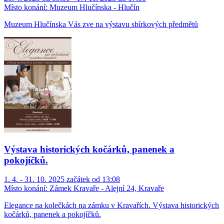
Místo konání:
Muzeum Hlučínska - Hlučín
Muzeum Hlučínska Vás zve na výstavu sbírkových předmětů
Výstava historických kočárků, panenek a
pokojíčků.
1. 4. - 31. 10. 2025 začátek od 13:08
Místo konání:
Zámek Kravaře - Alejní 24, Kravaře
Elegance na kolečkách na zámku v Kravařích. Výstava historických
kočárků, panenek a pokojíčků.