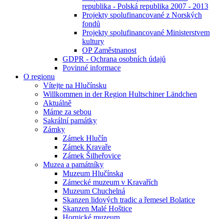
republika - Polská republika 2007 - 2013
Projekty spolufinancované z Norských
fondů
Projekty spolufinancované Ministerstvem
kultury
OP Zaměstnanost
GDPR - Ochrana osobních údajů
Povinné informace
O regionu
Vítejte na Hlučínsku
Willkommen in der Region Hultschiner Ländchen
Aktuálně
Máme za sebou
Sakrální památky
Zámky
Zámek Hlučín
Zámek Kravaře
Zámek Šilheřovice
Muzea a památníky
Muzeum Hlučínska
Zámecké muzeum v Kravařích
Muzeum Chuchelná
Skanzen lidových tradic a řemesel Bolatice
Skanzen Malé Hoštice
Hornické muzeum