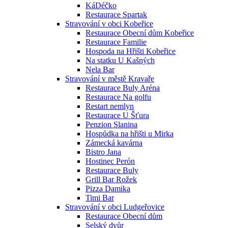
KáDéčko
Restaurace Spartak
Stravování v obci Kobeřice
Restaurace Obecní dům Kobeřice
Restaurace Familie
Hospoda na Hřišti Kobeřice
Na statku U Kašných
Nela Bar
Stravování v městě Kravaře
Restaurace Buly Aréna
Restaurace Na golfu
Restart nemlyn
Restaurace U Šťura
Penzion Slanina
Hospůdka na hřišti u Mirka
Zámecká kavárna
Bistro Jana
Hostinec Perón
Restaurace Buly
Grill Bar Rožek
Pizza Damika
Timi Bar
Stravování v obci Ludgeřovice
Restaurace Obecní dům
Selský dvůr