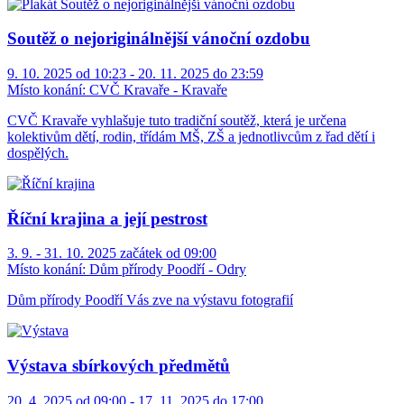
Soutěž o nejoriginálnější vánoční ozdobu
9. 10. 2025 od 10:23 - 20. 11. 2025 do 23:59
Místo konání:
CVČ Kravaře - Kravaře
CVČ Kravaře vyhlašuje tuto tradiční soutěž, která je určena
kolektivům dětí, rodin, třídám MŠ, ZŠ a jednotlivcům z řad dětí i
dospělých.
Říční krajina a její pestrost
3. 9. - 31. 10. 2025 začátek od 09:00
Místo konání:
Dům přírody Poodří - Odry
Dům přírody Poodří Vás zve na výstavu fotografií
Výstava sbírkových předmětů
20. 4. 2025 od 09:00 - 17. 11. 2025 do 17:00