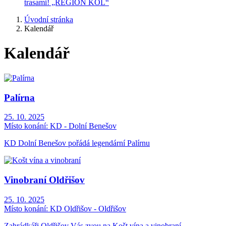
trasami! „REGION KOL“
Úvodní stránka
Kalendář
Kalendář
Palírna
25. 10. 2025
Místo konání:
KD - Dolní Benešov
KD Dolní Benešov pořádá legendární Palírnu
Vinobraní Oldřišov
25. 10. 2025
Místo konání:
KD Oldřišov - Oldřišov
Zahrádkáři Oldřišov Vás zvou na Košt vína a vinobraní