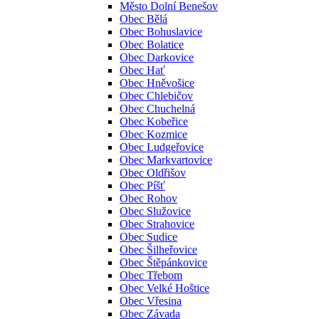
Město Dolní Benešov
Obec Bělá
Obec Bohuslavice
Obec Bolatice
Obec Darkovice
Obec Hať
Obec Hněvošice
Obec Chlebičov
Obec Chuchelná
Obec Kobeřice
Obec Kozmice
Obec Ludgeřovice
Obec Markvartovice
Obec Oldřišov
Obec Píšť
Obec Rohov
Obec Služovice
Obec Strahovice
Obec Sudice
Obec Šilheřovice
Obec Štěpánkovice
Obec Třebom
Obec Velké Hoštice
Obec Vřesina
Obec Závada