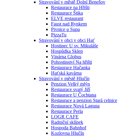
Stravování v městě Dolní Benešov
Restaurace na Hřišti
Restaurace Štika
ELVE restaurant
Faust nad Rynkem
Pivnice u Supa
PizzaTu
Stravování v obci v obci Hať
Hostinec U sv. Mikuláše
Hospůdka Sklep
Vinárna Globus
Pohostinství Na hřišti
Restaurace Hačanka
Haťská kavárna
Stravování v městě Hlučín
Penzion Velký mlýn
Restaurace svatý Jiří
Restaurace U Čochtana
Restaurace a penzion Stará celnice
Restaurace Nová Laguna
Restaurace Perla
LOGR CAFE
Radniční sklípek
Hospoda Bahnhof
Kozlovna Hlučín