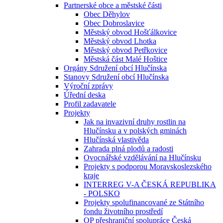
Partnerské obce a městské části
Obec Děhylov
Obec Dobroslavice
Městský obvod Hošťálkovice
Městský obvod Lhotka
Městský obvod Petřkovice
Městská část Malé Hoštice
Orgány Sdružení obcí Hlučínska
Stanovy Sdružení obcí Hlučínska
Výroční zprávy
Úřední deska
Profil zadavatele
Projekty
Jak na invazivní druhy rostlin na
Hlučínsku a v polských gminách
Hlučínská vlastivěda
Zahrada plná plodů a radosti
Ovocnářské vzdělávání na Hlučínsku
Projekty s podporou Moravskoslezského
kraje
INTERREG V-A ČESKÁ REPUBLIKA
- POLSKO
Projekty spolufinancované ze Státního
fondu životního prostředí
OP přeshraniční spolupráce Česká