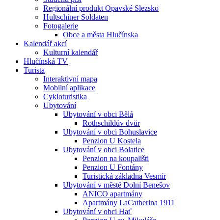
Regionální produkt Opavské Slezsko
Hultschiner Soldaten
Fotogalerie
Obce a města Hlučínska
Kalendář akcí
Kulturní kalendář
Hlučínská TV
Turista
Interaktivní mapa
Mobilní aplikace
Cykloturistika
Ubytování
Ubytování v obci Bělá
Rothschildův dvůr
Ubytování v obci Bohuslavice
Penzion U Kostela
Ubytování v obci Bolatice
Penzion na koupališti
Penzion U Fontány
Turistická základna Vesmír
Ubytování v městě Dolní Benešov
ANICO apartmány
Apartmány LaCatherina 1911
Ubytování v obci Hať