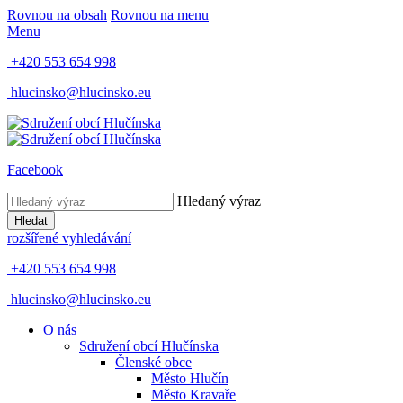
Rovnou na obsah
Rovnou na menu
Menu
+420 553 654 998
hlucinsko@hlucinsko.eu
Facebook
Hledaný výraz
Hledat
rozšířené vyhledávání
+420 553 654 998
hlucinsko@hlucinsko.eu
O nás
Sdružení obcí Hlučínska
Členské obce
Město Hlučín
Město Kravaře