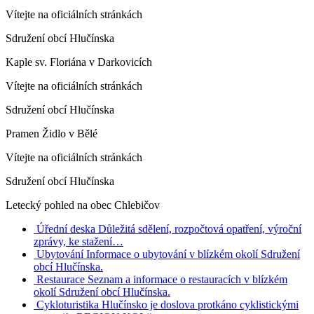
Vítejte na oficiálních stránkách
Sdružení obcí Hlučínska
Kaple sv. Floriána v Darkovicích
Vítejte na oficiálních stránkách
Sdružení obcí Hlučínska
Pramen Židlo v Bělé
Vítejte na oficiálních stránkách
Sdružení obcí Hlučínska
Letecký pohled na obec Chlebičov
Úřední deska
Důležitá sdělení, rozpočtová opatření, výroční
zprávy, ke stažení…
Ubytování
Informace o ubytování v blízkém okolí Sdružení
obcí Hlučínska.
Restaurace
Seznam a informace o restauracích v blízkém
okolí Sdružení obcí Hlučínska.
Cykloturistika
Hlučínsko je doslova protkáno cyklistickými