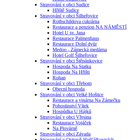
Stravování v obci Sudice
Hřiště Sudice
Stravování v obci Šilheřovice
Rothschildova cukrárna
Restaurace a penzion NA NÁMĚSTÍ
Hotel U sv. Jana
Restaurace Palmenhaus
Restaurace Dolní dvůr
Medoo - Zámecká medárna
Hotel Golf Šilheřovice
Stravování v obci Štěpánkovice
Hospoda Na Statku
Hospoda Na Hřišti
Rohan
Stravování v obci Třebom
Obecní hospoda
Stravování v obci Velké Hoštice
Restaurace a vinárna Na Zámečku
Pohostinství Vítek
Hospůdka U Hájků
Stravování v obci Vřesina
Restaurace Vojáček
Na Plovárně
Stravování v obci Závada
Stravování v Ostravě-Hošťálkovicích