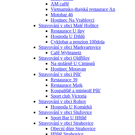
AM caffé
Vietnamsko-thajská restaurace An
Motobar 46
Hostinec Na Vrablovci
Stravování v obci Malé Hoštice
Restaurace U lípy
Hospoda U Dihlů
Cyklobar a penzion 100dola
Stravování v obci Markvartovice
Café Wybranetz
Stravování v obci Oldřišov
Na stolárně U Cimingů
Hostinec Moravan
Stravování v obci Píšť
Restaurace 39
Restaurace Majk
Koupaliště a minigolf Píšť
Sport club Victoria
Stravování v obci Rohov
Hospoda U Komárků
Stravování v obci Služovice
Sport Bar U Hřiště
Stravování v obci Strahovice
Obecní dům Strahovice
Hřiště Strahovice