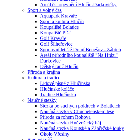
Areál čs. opevnění Hlučín-Darkovičky
Sport a volný čas
Aquapark Kravaře
Sport a kultura Hlučín
Koupaliště Bolatice
Koupaliště Píšť
Golf Kravaře
Golf Šilheřovice
Sportovní letiště Dolní Benešov - Zábřeh
Areál přírodního koupaliště "Na Hrázi"
Darkovice
Dětský ranč Hlučín
Příroda a krajina
Kultura a tradice
Lidové písně z Hlučínska
Hlučínské koláče
Tradice Hlučínska
Naučné stezky
Stezka po suchých poldrech v Bolaticích
Naučná stezka v Chuchelenském lese
Příroda za rohem Rohova
Naučná stezka Hněvošický háj
Naučná stezka Koutské a Zábřežské louky
Okolo Vřesiny
Studenti píší