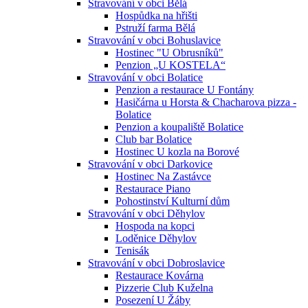
Stravování v obci Bělá
Hospůdka na hřišti
Pstruží farma Bělá
Stravování v obci Bohuslavice
Hostinec "U Obrusníků"
Penzion „U KOSTELA“
Stravování v obci Bolatice
Penzion a restaurace U Fontány
Hasičárna u Horsta & Chacharova pizza -
Bolatice
Penzion a koupaliště Bolatice
Club bar Bolatice
Hostinec U kozla na Borové
Stravování v obci Darkovice
Hostinec Na Zastávce
Restaurace Piano
Pohostinství Kulturní dům
Stravování v obci Děhylov
Hospoda na kopci
Loděnice Děhylov
Tenisák
Stravování v obci Dobroslavice
Restaurace Kovárna
Pizzerie Club Kuželna
Posezení U Žáby