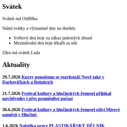
Svátek
Svátek má
Oldřiška
Státní svátky a významné dny na dnešek:
Světový den boje za zákaz jaderných zbraní
Mezinárodní den boje lékařů za mír
Zítra má svátek
Lada
Aktuality
29.7.2026
Kurzy ponašemu se rozrůstají! Nově také v
Darkovičkách a Bolaticích
21.7.2026
Festival kultury a hlučínských řemesel přilákal
návštěvníky i přes proměnlivé počasí
30.6.2026
Festival kultury a hlučínských řemesel oživí Mírové
náměstí v Hlučíně.
1.6.2026
Nabídka práce PLASTIKÁŘSKÝ DĚLNÍK