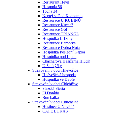
Restaurant Hevil
Hospoda 56
Točna 34
Neptej se Pod Kohoutem
Restaurace U KUBINŮ
Restaurace Kuchař
Restaurace Gól
Restaurace TRIANGL
Hospůdka U Dany
Restaurace Barborka
Restaurace Dobrá Nota
Hospůdka Poslední Kapka
Hospůdka pod Lípou
Chacharova Hasičárna Hlučín
U Šenkýřky
Stravování v obci Hněvošice
Hněvošická hospoda
Hospůdka ve Dvoře
Stravování v obci Chlebičov
Slezská Siesta
El Dorádo
Bumbálka
Stravování v obci Chuchelná
Hostinec U Nevřelů
CAFE LUKAS