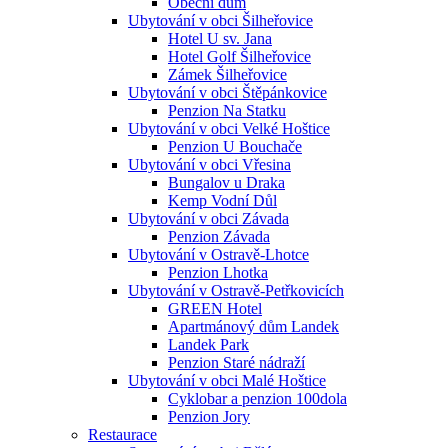
Obecní dům
Ubytování v obci Šilheřovice
Hotel U sv. Jana
Hotel Golf Šilheřovice
Zámek Šilheřovice
Ubytování v obci Štěpánkovice
Penzion Na Statku
Ubytování v obci Velké Hoštice
Penzion U Bouchače
Ubytování v obci Vřesina
Bungalov u Draka
Kemp Vodní Důl
Ubytování v obci Závada
Penzion Závada
Ubytování v Ostravě-Lhotce
Penzion Lhotka
Ubytování v Ostravě-Petřkovicích
GREEN Hotel
Apartmánový dům Landek
Landek Park
Penzion Staré nádraží
Ubytování v obci Malé Hoštice
Cyklobar a penzion 100dola
Penzion Jory
Restaurace