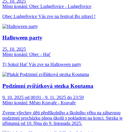
25. 10. 2025
Místo konání:
Obec Ludgeřovice - Ludgeřovice
Obec Ludgeřovice Vás zve na festival Bo zdraví !
Halloween party
25. 10. 2025
Místo konání:
Obec - Hať
Tj Sokol Hať Vás zve na Halloween party
Podzimní zvířátková stezka Koutama
9. 10. 2025 od 00:01 - 9. 11. 2025 do 23:59
Místo konání:
Město Kravaře - Kravaře
Zveme všechny děti předškolního a školního věku na zábavnou
podzimní procházku plnou úkolů s pokladem na konci. Stezka je
přístupná od 10. října do 9. listopadu 2025.