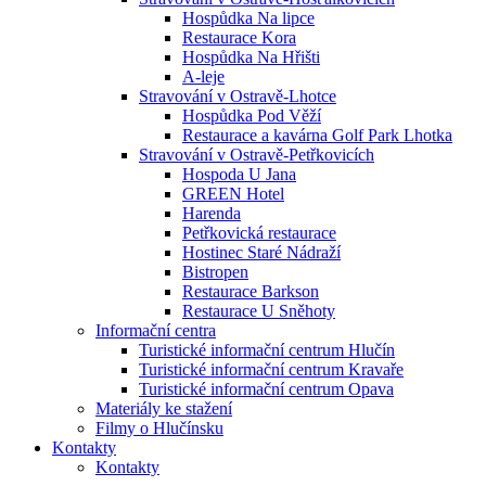
Hospůdka Na lipce
Restaurace Kora
Hospůdka Na Hřišti
A-leje
Stravování v Ostravě-Lhotce
Hospůdka Pod Věží
Restaurace a kavárna Golf Park Lhotka
Stravování v Ostravě-Petřkovicích
Hospoda U Jana
GREEN Hotel
Harenda
Petřkovická restaurace
Hostinec Staré Nádraží
Bistropen
Restaurace Barkson
Restaurace U Sněhoty
Informační centra
Turistické informační centrum Hlučín
Turistické informační centrum Kravaře
Turistické informační centrum Opava
Materiály ke stažení
Filmy o Hlučínsku
Kontakty
Kontakty