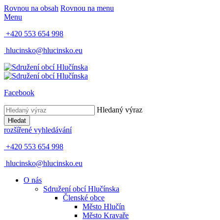
Rovnou na obsah
Rovnou na menu
Menu
+420 553 654 998
hlucinsko@hlucinsko.eu
Facebook
Hledaný výraz
Hledat
rozšířené vyhledávání
+420 553 654 998
hlucinsko@hlucinsko.eu
O nás
Sdružení obcí Hlučínska
Členské obce
Město Hlučín
Město Kravaře