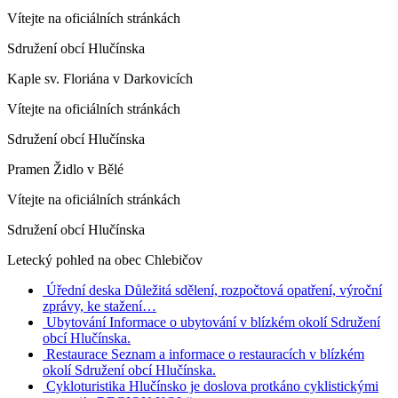
Vítejte na oficiálních stránkách
Sdružení obcí Hlučínska
Kaple sv. Floriána v Darkovicích
Vítejte na oficiálních stránkách
Sdružení obcí Hlučínska
Pramen Židlo v Bělé
Vítejte na oficiálních stránkách
Sdružení obcí Hlučínska
Letecký pohled na obec Chlebičov
Úřední deska
Důležitá sdělení, rozpočtová opatření, výroční
zprávy, ke stažení…
Ubytování
Informace o ubytování v blízkém okolí Sdružení
obcí Hlučínska.
Restaurace
Seznam a informace o restauracích v blízkém
okolí Sdružení obcí Hlučínska.
Cykloturistika
Hlučínsko je doslova protkáno cyklistickými