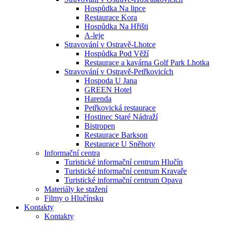
Hospůdka Na lipce
Restaurace Kora
Hospůdka Na Hřišti
A-leje
Stravování v Ostravě-Lhotce
Hospůdka Pod Věží
Restaurace a kavárna Golf Park Lhotka
Stravování v Ostravě-Petřkovicích
Hospoda U Jana
GREEN Hotel
Harenda
Petřkovická restaurace
Hostinec Staré Nádraží
Bistropen
Restaurace Barkson
Restaurace U Sněhoty
Informační centra
Turistické informační centrum Hlučín
Turistické informační centrum Kravaře
Turistické informační centrum Opava
Materiály ke stažení
Filmy o Hlučínsku
Kontakty
Kontakty