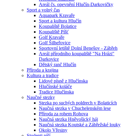
Areál čs. opevnění Hlučín-Darkovičky
Sport a volný čas
Aquapark Kravaře
Sport a kultura Hlučín
Koupaliště Bolatice
Koupaliště Píšť
Golf Kravaře
Golf Šilheřovice
Sportovní letiště Dolní Benešov - Zábřeh
Areál přírodního koupaliště "Na Hrázi"
Darkovice
Dětský ranč Hlučín
Příroda a krajina
Kultura a tradice
Lidové písně z Hlučínska
Hlučínské koláče
Tradice Hlučínska
Naučné stezky
Stezka po suchých poldrech v Bolaticích
Naučná stezka v Chuchelenském lese
Příroda za rohem Rohova
Naučná stezka Hněvošický háj
Naučná stezka Koutské a Zábřežské louky
Okolo Vřesiny
Studenti píší