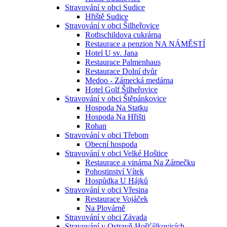
Stravování v obci Sudice
Hřiště Sudice
Stravování v obci Šilheřovice
Rothschildova cukrárna
Restaurace a penzion NA NÁMĚSTÍ
Hotel U sv. Jana
Restaurace Palmenhaus
Restaurace Dolní dvůr
Medoo - Zámecká medárna
Hotel Golf Šilheřovice
Stravování v obci Štěpánkovice
Hospoda Na Statku
Hospoda Na Hřišti
Rohan
Stravování v obci Třebom
Obecní hospoda
Stravování v obci Velké Hoštice
Restaurace a vinárna Na Zámečku
Pohostinství Vítek
Hospůdka U Hájků
Stravování v obci Vřesina
Restaurace Vojáček
Na Plovárně
Stravování v obci Závada
Stravování v Ostravě-Hošťálkovicích