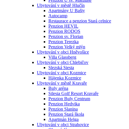
Penzion U sv. Mikuláše
Ubytování v městě Hlučín
Apartmány U Bašty
Autocamp
Restaurace a penzion Stará celnice
Penzion HEVIL
Penzion RODOS
Penzion sv. Florian
Penzion Terezka
Penzion Velký mlýn
Ubytování v obci Hněvošice
Villa Glassberg
Ubytování v obci Chlebičov
Slezská Siesta
Ubytování v obci Kozmice
Hájenka Kozmice
Ubytování v městě Kravaře
Buly aréna
Silesia Golf Resort Kravaře
Penzion Buly Centrum
Penzion Hedvika
Penzion Slanina
Penzion Stará škola
Apartmán Helga
Ubytování v obci Strahovice