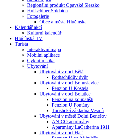
Regionální produkt Opavské Slezsko
Hultschiner Soldaten
Fotogalerie
Obce a města Hlučínska
Kalendář akcí
Kulturní kalendář
Hlučínská TV
Turista
Interaktivní mapa
Mobilní aplikace
Cykloturistika
Ubytování
Ubytování v obci Bělá
Rothschildův dvůr
Ubytování v obci Bohuslavice
Penzion U Kostela
Ubytování v obci Bolatice
Penzion na koupališti
Penzion U Fontány
Turistická základna Vesmír
Ubytování v městě Dolní Benešov
ANICO apartmány
Apartmány LaCatherina 1911
Ubytování v obci Hať