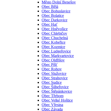
Město Dolní Benešov
Obec Bělá
Obec Bohuslavice
Obec Bolatice
Obec Darkovice
Obec Hať
Obec Hněvošice
Obec Chlebičov
Obec Chuchelná
Obec Kobeřice
Obec Kozmice
Obec Ludgeřovice
Obec Markvartovice
Obec Oldřišov
Obec Píšť
Obec Rohov
Obec Služovice
Obec Strahovice
Obec Sudice
Obec Šilheřovice
Obec Štěpánkovice
Obec Třebom
Obec Velké Hoštice
Obec Vřesina
Obec Závada