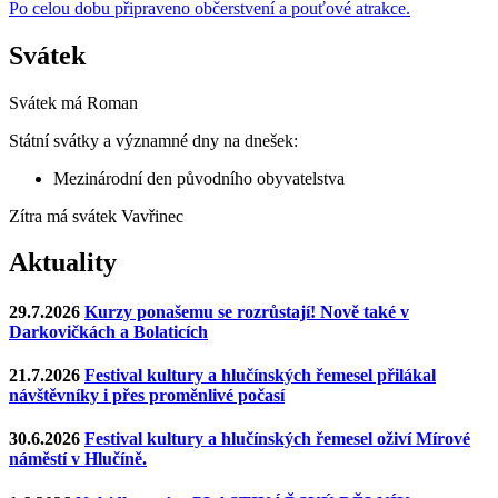
Po celou dobu připraveno občerstvení a pouťové atrakce.
Svátek
Svátek má
Roman
Státní svátky a významné dny na dnešek:
Mezinárodní den původního obyvatelstva
Zítra má svátek
Vavřinec
Aktuality
29.7.2026
Kurzy ponašemu se rozrůstají! Nově také v
Darkovičkách a Bolaticích
21.7.2026
Festival kultury a hlučínských řemesel přilákal
návštěvníky i přes proměnlivé počasí
30.6.2026
Festival kultury a hlučínských řemesel oživí Mírové
náměstí v Hlučíně.