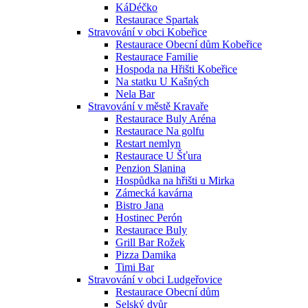
KáDéčko
Restaurace Spartak
Stravování v obci Kobeřice
Restaurace Obecní dům Kobeřice
Restaurace Familie
Hospoda na Hřišti Kobeřice
Na statku U Kašných
Nela Bar
Stravování v městě Kravaře
Restaurace Buly Aréna
Restaurace Na golfu
Restart nemlyn
Restaurace U Šťura
Penzion Slanina
Hospůdka na hřišti u Mirka
Zámecká kavárna
Bistro Jana
Hostinec Perón
Restaurace Buly
Grill Bar Rožek
Pizza Damika
Timi Bar
Stravování v obci Ludgeřovice
Restaurace Obecní dům
Selský dvůr