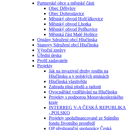
Partnerské obce a městské části
Obec Děhylov
Obec Dobroslavice
Městský obvod Hošťálkovice
Městský obvod Lhotka
Městský obvod Petřkovice
Městská část Malé Hoštice
Orgány Sdružení obcí Hlučínska
Stanovy Sdružení obcí Hlučínska
Výroční zprávy
Úřední deska
Profil zadavatele
Projekty
Jak na invazivní druhy rostlin na
Hlučínsku a v polských gminách
Hlučínská vlastivěda
Zahrada plná plodů a radosti
Ovocnářské vzdělávání na Hlučínsku
Projekty s podporou Moravskoslezského
kraje
INTERREG V-A ČESKÁ REPUBLIKA
- POLSKO
Projekty spolufinancované ze Státního
fondu životního prostředí
OP přeshraniční spolupráce Česká