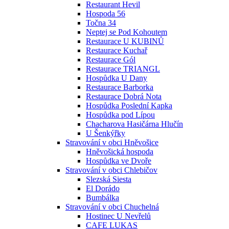
Restaurant Hevil
Hospoda 56
Točna 34
Neptej se Pod Kohoutem
Restaurace U KUBINŮ
Restaurace Kuchař
Restaurace Gól
Restaurace TRIANGL
Hospůdka U Dany
Restaurace Barborka
Restaurace Dobrá Nota
Hospůdka Poslední Kapka
Hospůdka pod Lípou
Chacharova Hasičárna Hlučín
U Šenkýřky
Stravování v obci Hněvošice
Hněvošická hospoda
Hospůdka ve Dvoře
Stravování v obci Chlebičov
Slezská Siesta
El Dorádo
Bumbálka
Stravování v obci Chuchelná
Hostinec U Nevřelů
CAFE LUKAS