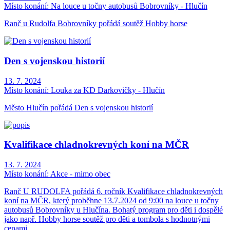
Místo konání:
Na louce u točny autobusů Bobrovníky - Hlučín
Ranč u Rudolfa Bobrovníky pořádá soutěž Hobby horse
Den s vojenskou historií
13. 7. 2024
Místo konání:
Louka za KD Darkovičky - Hlučín
Město Hlučín pořádá Den s vojenskou historií
Kvalifikace chladnokrevných koní na MČR
13. 7. 2024
Místo konání:
Akce - mimo obec
Ranč U RUDOLFA pořádá 6. ročník Kvalifikace chladnokrevných
koní na MČR, který proběhne 13.7.2024 od 9:00 na louce u točny
autobusů Bobrovníky u Hlučína. Bohatý program pro děti i dospělé
jako např. Hobby horse soutěž pro děti a tombola s hodnotnými
cenami.