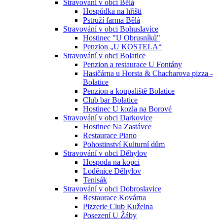
Stravování v obci Bělá
Hospůdka na hřišti
Pstruží farma Bělá
Stravování v obci Bohuslavice
Hostinec "U Obrusníků"
Penzion „U KOSTELA“
Stravování v obci Bolatice
Penzion a restaurace U Fontány
Hasičárna u Horsta & Chacharova pizza -
Bolatice
Penzion a koupaliště Bolatice
Club bar Bolatice
Hostinec U kozla na Borové
Stravování v obci Darkovice
Hostinec Na Zastávce
Restaurace Piano
Pohostinství Kulturní dům
Stravování v obci Děhylov
Hospoda na kopci
Loděnice Děhylov
Tenisák
Stravování v obci Dobroslavice
Restaurace Kovárna
Pizzerie Club Kuželna
Posezení U Žáby