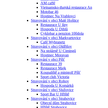
AM caffé
Vietnamsko-thajská restaurace An
Motobar 46
Hostinec Na Vrablovci
Stravování v obci Malé Hoštice
Restaurace U lípy
Hospoda U Dihlů
Cyklobar a penzion 100dola
Stravování v obci Markvartovice
Café Wybranetz
Stravování v obci Oldřišov
Na stolárně U Cimingů
Hostinec Moravan
Stravování v obci Píšť
Restaurace 39
Restaurace Majk
Koupaliště a minigolf Píšť
Sport club Victoria
Stravování v obci Rohov
Hospoda U Komárků
Stravování v obci Služovice
Sport Bar U Hřiště
Stravování v obci Strahovice
Obecní dům Strahovice
Hřiště Strahovice