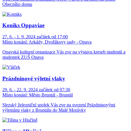
Obecního domu
Koniks Oppaviae
27. 6. - 1. 9. 2024 začátek od 17:00
Místo konání:
Arkády, Dvořákovy sady - Opava
Opavská kulturní organizace Vás zve na výstavu kreseb studentů a
studentek ZUŠ Opava
Prázdninové výletní vlaky
29. 6. - 22. 9. 2024 začátek od 07:30
Místo konání:
Město Bruntál - Bruntál
Slezský železniční spolek Vás zve na svezení Prázdninovými
výletními vlaky z Bruntálu do Malé Morávky