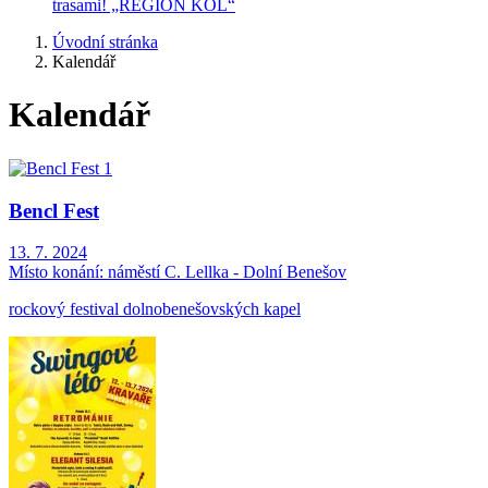
trasami! „REGION KOL“
Úvodní stránka
Kalendář
Kalendář
Bencl Fest
13. 7. 2024
Místo konání:
náměstí C. Lellka - Dolní Benešov
rockový festival dolnobenešovských kapel