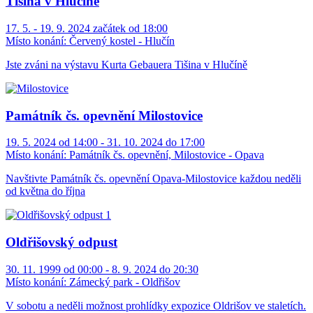
Tišina v Hlučíně
17. 5. - 19. 9. 2024 začátek od 18:00
Místo konání:
Červený kostel - Hlučín
Jste zváni na výstavu Kurta Gebauera Tišina v Hlučíně
Památník čs. opevnění Milostovice
19. 5. 2024 od 14:00 - 31. 10. 2024 do 17:00
Místo konání:
Památník čs. opevnění, Milostovice - Opava
Navštivte Památník čs. opevnění Opava-Milostovice každou neděli
od května do října
Oldřišovský odpust
30. 11. 1999 od 00:00 - 8. 9. 2024 do 20:30
Místo konání:
Zámecký park - Oldřišov
V sobotu a neděli možnost prohlídky expozice Oldrišov ve staletích.