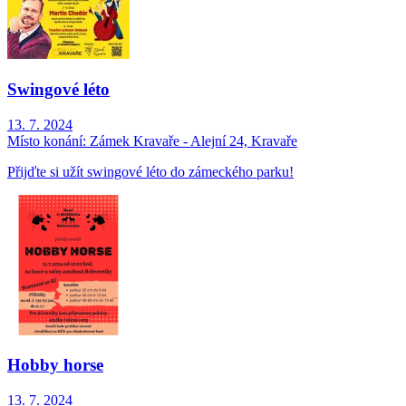
Swingové léto
13. 7. 2024
Místo konání:
Zámek Kravaře - Alejní 24, Kravaře
Přijďte si užít swingové léto do zámeckého parku!
Hobby horse
13. 7. 2024