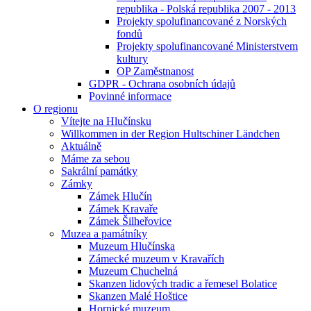
republika - Polská republika 2007 - 2013
Projekty spolufinancované z Norských
fondů
Projekty spolufinancované Ministerstvem
kultury
OP Zaměstnanost
GDPR - Ochrana osobních údajů
Povinné informace
O regionu
Vítejte na Hlučínsku
Willkommen in der Region Hultschiner Ländchen
Aktuálně
Máme za sebou
Sakrální památky
Zámky
Zámek Hlučín
Zámek Kravaře
Zámek Šilheřovice
Muzea a památníky
Muzeum Hlučínska
Zámecké muzeum v Kravařích
Muzeum Chuchelná
Skanzen lidových tradic a řemesel Bolatice
Skanzen Malé Hoštice
Hornické muzeum