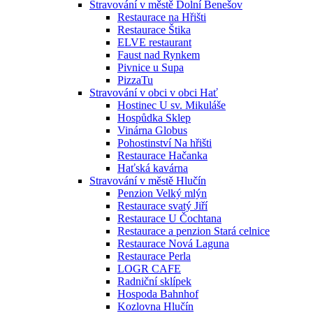
Stravování v městě Dolní Benešov
Restaurace na Hřišti
Restaurace Štika
ELVE restaurant
Faust nad Rynkem
Pivnice u Supa
PizzaTu
Stravování v obci v obci Hať
Hostinec U sv. Mikuláše
Hospůdka Sklep
Vinárna Globus
Pohostinství Na hřišti
Restaurace Hačanka
Haťská kavárna
Stravování v městě Hlučín
Penzion Velký mlýn
Restaurace svatý Jiří
Restaurace U Čochtana
Restaurace a penzion Stará celnice
Restaurace Nová Laguna
Restaurace Perla
LOGR CAFE
Radniční sklípek
Hospoda Bahnhof
Kozlovna Hlučín