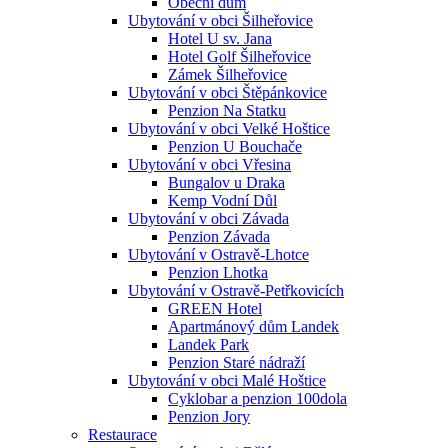
Obecní dům
Ubytování v obci Šilheřovice
Hotel U sv. Jana
Hotel Golf Šilheřovice
Zámek Šilheřovice
Ubytování v obci Štěpánkovice
Penzion Na Statku
Ubytování v obci Velké Hoštice
Penzion U Bouchače
Ubytování v obci Vřesina
Bungalov u Draka
Kemp Vodní Důl
Ubytování v obci Závada
Penzion Závada
Ubytování v Ostravě-Lhotce
Penzion Lhotka
Ubytování v Ostravě-Petřkovicích
GREEN Hotel
Apartmánový dům Landek
Landek Park
Penzion Staré nádraží
Ubytování v obci Malé Hoštice
Cyklobar a penzion 100dola
Penzion Jory
Restaurace