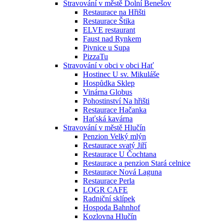
Stravování v městě Dolní Benešov
Restaurace na Hřišti
Restaurace Štika
ELVE restaurant
Faust nad Rynkem
Pivnice u Supa
PizzaTu
Stravování v obci v obci Hať
Hostinec U sv. Mikuláše
Hospůdka Sklep
Vinárna Globus
Pohostinství Na hřišti
Restaurace Hačanka
Haťská kavárna
Stravování v městě Hlučín
Penzion Velký mlýn
Restaurace svatý Jiří
Restaurace U Čochtana
Restaurace a penzion Stará celnice
Restaurace Nová Laguna
Restaurace Perla
LOGR CAFE
Radniční sklípek
Hospoda Bahnhof
Kozlovna Hlučín