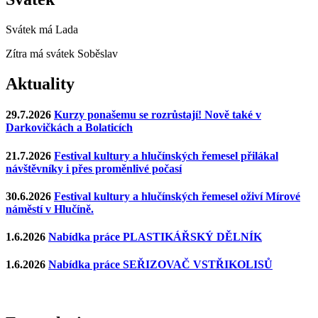
Svátek má
Lada
Zítra má svátek
Soběslav
Aktuality
29.7.2026
Kurzy ponašemu se rozrůstají! Nově také v
Darkovičkách a Bolaticích
21.7.2026
Festival kultury a hlučínských řemesel přilákal
návštěvníky i přes proměnlivé počasí
30.6.2026
Festival kultury a hlučínských řemesel oživí Mírové
náměstí v Hlučíně.
1.6.2026
Nabídka práce PLASTIKÁŘSKÝ DĚLNÍK
1.6.2026
Nabídka práce SEŘIZOVAČ VSTŘIKOLISŮ