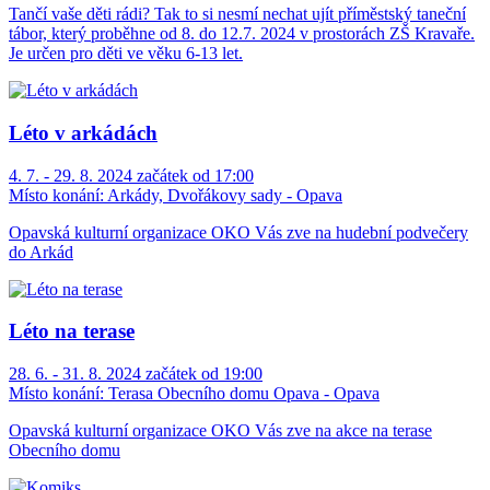
Tančí vaše děti rádi? Tak to si nesmí nechat ujít příměstský taneční
tábor, který proběhne od 8. do 12.7. 2024 v prostorách ZŠ Kravaře.
Je určen pro děti ve věku 6-13 let.
Léto v arkádách
4. 7. - 29. 8. 2024 začátek od 17:00
Místo konání:
Arkády, Dvořákovy sady - Opava
Opavská kulturní organizace OKO Vás zve na hudební podvečery
do Arkád
Léto na terase
28. 6. - 31. 8. 2024 začátek od 19:00
Místo konání:
Terasa Obecního domu Opava - Opava
Opavská kulturní organizace OKO Vás zve na akce na terase
Obecního domu