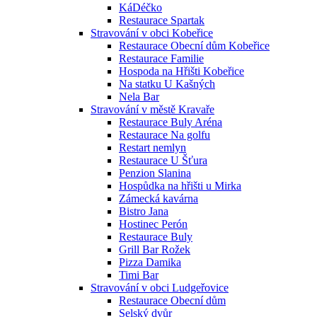
KáDéčko
Restaurace Spartak
Stravování v obci Kobeřice
Restaurace Obecní dům Kobeřice
Restaurace Familie
Hospoda na Hřišti Kobeřice
Na statku U Kašných
Nela Bar
Stravování v městě Kravaře
Restaurace Buly Aréna
Restaurace Na golfu
Restart nemlyn
Restaurace U Šťura
Penzion Slanina
Hospůdka na hřišti u Mirka
Zámecká kavárna
Bistro Jana
Hostinec Perón
Restaurace Buly
Grill Bar Rožek
Pizza Damika
Timi Bar
Stravování v obci Ludgeřovice
Restaurace Obecní dům
Selský dvůr