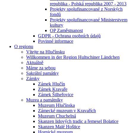
republika - Polská republika 2007 - 2013
Projekty spolufinancované z Norských
fondů
Projekty spolufinancované Ministerstvem
kultury
OP Zaměstnanost
GDPR - Ochrana osobních údajů
Povinné informace
O regionu
Vítejte na Hlučínsku
Willkommen in der Region Hultschiner Ländchen
Aktuálně
Máme za sebou
Sakrální památky
Zámky
Zámek Hlučín
Zámek Kravaře
Zámek Šilheřovice
Muzea a památníky
Muzeum Hlučínska
Zámecké muzeum v Kravařích
Muzeum Chuchelná
Skanzen lidových tradic a řemesel Bolatice
Skanzen Malé Hoštice
Hornické muzeum