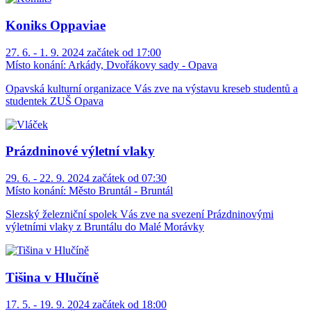
Koniks Oppaviae
27. 6. - 1. 9. 2024 začátek od 17:00
Místo konání:
Arkády, Dvořákovy sady - Opava
Opavská kulturní organizace Vás zve na výstavu kreseb studentů a
studentek ZUŠ Opava
Prázdninové výletní vlaky
29. 6. - 22. 9. 2024 začátek od 07:30
Místo konání:
Město Bruntál - Bruntál
Slezský železniční spolek Vás zve na svezení Prázdninovými
výletními vlaky z Bruntálu do Malé Morávky
Tišina v Hlučíně
17. 5. - 19. 9. 2024 začátek od 18:00