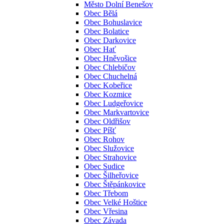
Město Dolní Benešov
Obec Bělá
Obec Bohuslavice
Obec Bolatice
Obec Darkovice
Obec Hať
Obec Hněvošice
Obec Chlebičov
Obec Chuchelná
Obec Kobeřice
Obec Kozmice
Obec Ludgeřovice
Obec Markvartovice
Obec Oldřišov
Obec Píšť
Obec Rohov
Obec Služovice
Obec Strahovice
Obec Sudice
Obec Šilheřovice
Obec Štěpánkovice
Obec Třebom
Obec Velké Hoštice
Obec Vřesina
Obec Závada