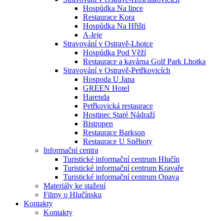
Hospůdka Na lipce
Restaurace Kora
Hospůdka Na Hřišti
A-leje
Stravování v Ostravě-Lhotce
Hospůdka Pod Věží
Restaurace a kavárna Golf Park Lhotka
Stravování v Ostravě-Petřkovicích
Hospoda U Jana
GREEN Hotel
Harenda
Petřkovická restaurace
Hostinec Staré Nádraží
Bistropen
Restaurace Barkson
Restaurace U Sněhoty
Informační centra
Turistické informační centrum Hlučín
Turistické informační centrum Kravaře
Turistické informační centrum Opava
Materiály ke stažení
Filmy o Hlučínsku
Kontakty
Kontakty