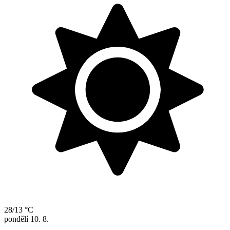
28/13 °C
pondělí
10. 8.