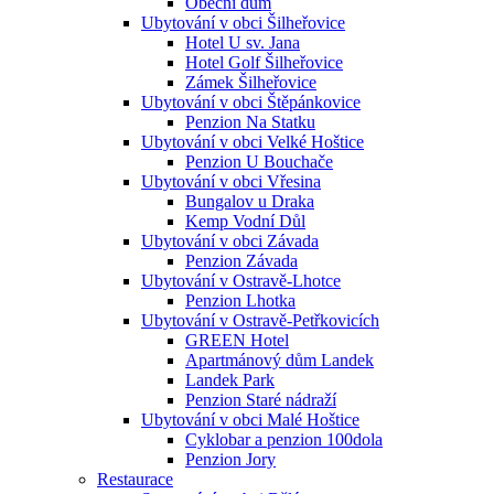
Obecní dům
Ubytování v obci Šilheřovice
Hotel U sv. Jana
Hotel Golf Šilheřovice
Zámek Šilheřovice
Ubytování v obci Štěpánkovice
Penzion Na Statku
Ubytování v obci Velké Hoštice
Penzion U Bouchače
Ubytování v obci Vřesina
Bungalov u Draka
Kemp Vodní Důl
Ubytování v obci Závada
Penzion Závada
Ubytování v Ostravě-Lhotce
Penzion Lhotka
Ubytování v Ostravě-Petřkovicích
GREEN Hotel
Apartmánový dům Landek
Landek Park
Penzion Staré nádraží
Ubytování v obci Malé Hoštice
Cyklobar a penzion 100dola
Penzion Jory
Restaurace