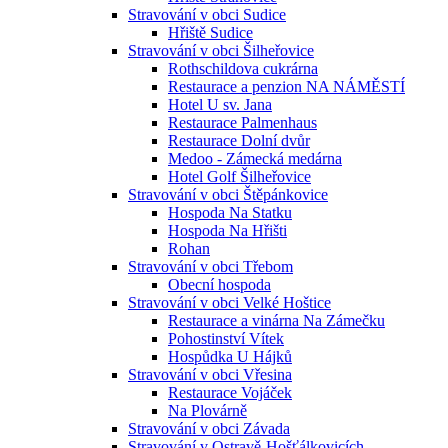
Stravování v obci Sudice
Hřiště Sudice
Stravování v obci Šilheřovice
Rothschildova cukrárna
Restaurace a penzion NA NÁMĚSTÍ
Hotel U sv. Jana
Restaurace Palmenhaus
Restaurace Dolní dvůr
Medoo - Zámecká medárna
Hotel Golf Šilheřovice
Stravování v obci Štěpánkovice
Hospoda Na Statku
Hospoda Na Hřišti
Rohan
Stravování v obci Třebom
Obecní hospoda
Stravování v obci Velké Hoštice
Restaurace a vinárna Na Zámečku
Pohostinství Vítek
Hospůdka U Hájků
Stravování v obci Vřesina
Restaurace Vojáček
Na Plovárně
Stravování v obci Závada
Stravování v Ostravě-Hošťálkovicích