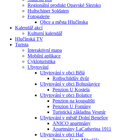
Regionální produkt Opavské Slezsko
Hultschiner Soldaten
Fotogalerie
Obce a města Hlučínska
Kalendář akcí
Kulturní kalendář
Hlučínská TV
Turista
Interaktivní mapa
Mobilní aplikace
Cykloturistika
Ubytování
Ubytování v obci Bělá
Rothschildův dvůr
Ubytování v obci Bohuslavice
Penzion U Kostela
Ubytování v obci Bolatice
Penzion na koupališti
Penzion U Fontány
Turistická základna Vesmír
Ubytování v městě Dolní Benešov
ANICO apartmány
Apartmány LaCatherina 1911
Ubytování v obci Hať