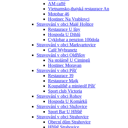
AM caffé
Vietnamsko-thajská restaurace An
Motobar 46
Hostinec Na Vrablovci
Stravování v obci Malé Hoštice
Restaurace U lípy
Hospoda U Dihlů
Cyklobar a penzion 100dola
Stravování v obci Markvartovice
Café Wybranetz
Stravování v obci Oldřišov
Na stolárně U Cimingů
Hostinec Moravan
Stravování v obci Píšť
Restaurace 39
Restaurace Majk
Koupaliště a minigolf Píšť
Sport club Victoria
Stravování v obci Rohov
Hospoda U Komárků
Stravování v obci Služovice
Sport Bar U Hřiště
Stravování v obci Strahovice
Obecní dům Strahovice
Hřiště Strahovice