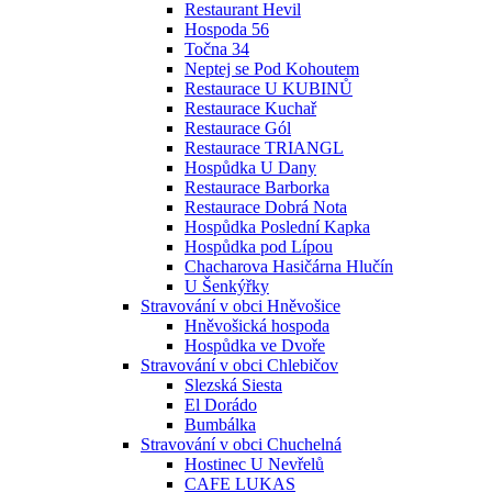
Restaurant Hevil
Hospoda 56
Točna 34
Neptej se Pod Kohoutem
Restaurace U KUBINŮ
Restaurace Kuchař
Restaurace Gól
Restaurace TRIANGL
Hospůdka U Dany
Restaurace Barborka
Restaurace Dobrá Nota
Hospůdka Poslední Kapka
Hospůdka pod Lípou
Chacharova Hasičárna Hlučín
U Šenkýřky
Stravování v obci Hněvošice
Hněvošická hospoda
Hospůdka ve Dvoře
Stravování v obci Chlebičov
Slezská Siesta
El Dorádo
Bumbálka
Stravování v obci Chuchelná
Hostinec U Nevřelů
CAFE LUKAS