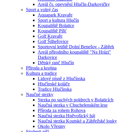
Areál čs. opevnění Hlučín-Darkovičky
Sport a volný čas
Aquapark Kravaře
Sport a kultura Hlučín
Koupaliště Bolatice
Koupaliště Píšť
Golf Kravaře
Golf Šilheřovice
Sportovní letiště Dolní Benešov - Zábřeh
Areál přírodního koupaliště "Na Hrázi"
Darkovice
Dětský ranč Hlučín
Příroda a krajina
Kultura a tradice
Lidové písně z Hlučínska
Hlučínské koláče
Tradice Hlučínska
Naučné stezky
Stezka po suchých poldrech v Bolaticích
Naučná stezka v Chuchelenském lese
Příroda za rohem Rohova
Naučná stezka Hněvošický háj
Naučná stezka Koutské a Zábřežské louky
Okolo Vřesiny
Studenti píší