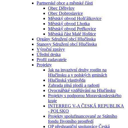
Partnerské obce a městské části
Obec Děhylov
Obec Dobroslavice
Městský obvod Hošťálkovice
Městský obvod Lhotka
Městský obvod Petřkovice
Městská část Malé Hoštice
Orgány Sdružení obcí Hlučínska
Stanovy Sdružení obcí Hlučínska
Výroční zprávy
Úřední deska
Profil zadavatele
Projekty
Jak na invazivní druhy rostlin na
Hlučínsku a v polských gminách
Hlučínská vlastivěda
Zahrada plná plodů a radosti
Ovocnářské vzdělávání na Hlučínsku
Projekty s podporou Moravskoslezského
kraje
INTERREG V-A ČESKÁ REPUBLIKA
- POLSKO
Projekty spolufinancované ze Státního
fondu životního prostředí
OP přeshraniční spolupráce Česká