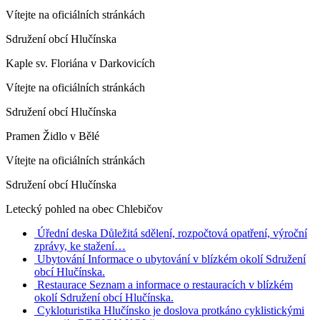
Vítejte na oficiálních stránkách
Sdružení obcí Hlučínska
Kaple sv. Floriána v Darkovicích
Vítejte na oficiálních stránkách
Sdružení obcí Hlučínska
Pramen Židlo v Bělé
Vítejte na oficiálních stránkách
Sdružení obcí Hlučínska
Letecký pohled na obec Chlebičov
Úřední deska
Důležitá sdělení, rozpočtová opatření, výroční
zprávy, ke stažení…
Ubytování
Informace o ubytování v blízkém okolí Sdružení
obcí Hlučínska.
Restaurace
Seznam a informace o restauracích v blízkém
okolí Sdružení obcí Hlučínska.
Cykloturistika
Hlučínsko je doslova protkáno cyklistickými