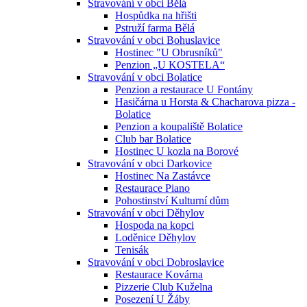
Stravování v obci Bělá
Hospůdka na hřišti
Pstruží farma Bělá
Stravování v obci Bohuslavice
Hostinec "U Obrusníků"
Penzion „U KOSTELA“
Stravování v obci Bolatice
Penzion a restaurace U Fontány
Hasičárna u Horsta & Chacharova pizza -
Bolatice
Penzion a koupaliště Bolatice
Club bar Bolatice
Hostinec U kozla na Borové
Stravování v obci Darkovice
Hostinec Na Zastávce
Restaurace Piano
Pohostinství Kulturní dům
Stravování v obci Děhylov
Hospoda na kopci
Loděnice Děhylov
Tenisák
Stravování v obci Dobroslavice
Restaurace Kovárna
Pizzerie Club Kuželna
Posezení U Žáby