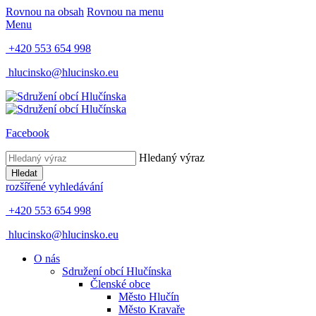
Rovnou na obsah
Rovnou na menu
Menu
+420 553 654 998
hlucinsko@hlucinsko.eu
Facebook
Hledaný výraz
Hledat
rozšířené vyhledávání
+420 553 654 998
hlucinsko@hlucinsko.eu
O nás
Sdružení obcí Hlučínska
Členské obce
Město Hlučín
Město Kravaře