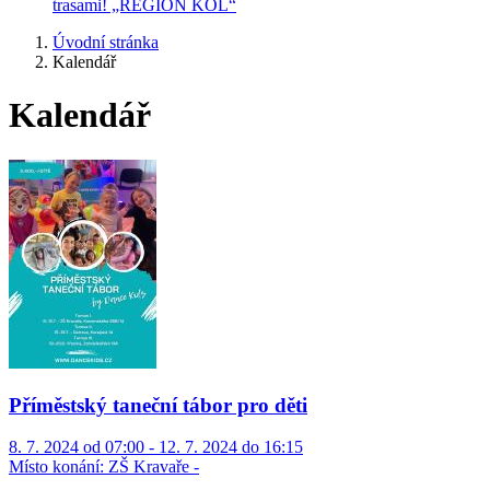
trasami! „REGION KOL“
Úvodní stránka
Kalendář
Kalendář
Příměstský taneční tábor pro děti
8. 7. 2024 od 07:00 - 12. 7. 2024 do 16:15
Místo konání:
ZŠ Kravaře -