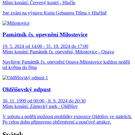
Místo konání:
Červený kostel - Hlučín
Jste zváni na výstavu Kurta Gebauera Tišina v Hlučíně
Památník čs. opevnění Milostovice
19. 5. 2024 od 14:00 - 31. 10. 2024 do 17:00
Místo konání:
Památník čs. opevnění, Milostovice - Opava
Navštivte Památník čs. opevnění Opava-Milostovice každou neděli
od května do října
Oldřišovský odpust
30. 11. 1999 od 00:00 - 8. 9. 2024 do 20:30
Místo konání:
Zámecký park - Oldřišov
V sobotu a neděli možnost prohlídky expozice Oldrišov ve staletích.
Po celou dobu připraveno občerstvení a pouťové atrakce.
Svátek