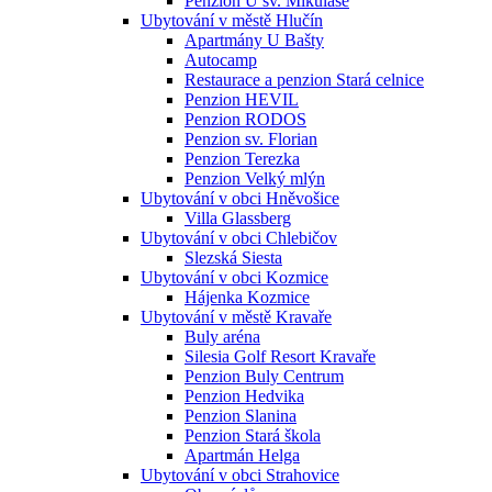
Penzion U sv. Mikuláše
Ubytování v městě Hlučín
Apartmány U Bašty
Autocamp
Restaurace a penzion Stará celnice
Penzion HEVIL
Penzion RODOS
Penzion sv. Florian
Penzion Terezka
Penzion Velký mlýn
Ubytování v obci Hněvošice
Villa Glassberg
Ubytování v obci Chlebičov
Slezská Siesta
Ubytování v obci Kozmice
Hájenka Kozmice
Ubytování v městě Kravaře
Buly aréna
Silesia Golf Resort Kravaře
Penzion Buly Centrum
Penzion Hedvika
Penzion Slanina
Penzion Stará škola
Apartmán Helga
Ubytování v obci Strahovice